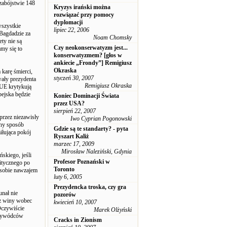
zabójstwie 148
Kryzys irański można
rozwiązać przy pomocy
dyplomacji
wszystkie
lipiec 22, 2006
 Bagdadzie za
Noam Chomsky
ty nie są
Czy neokonserwatyzm jest...
my się to
konserwatyzmem? [głos w
ankiecie „Frondy”] Remigiusz
Okraska
karę śmierci,
styczeń 30, 2007
wały prezydenta
Remigiusz Okraska
 UE krytykują
pejska będzie
Koniec Dominacji Świata
przez USA?
sierpień 22, 2007
przez niezawisły
Iwo Cyprian Pogonowski
nny sposób
Gdzie są te standarty? - pyta
iłująca pokój
Ryszart Kaliż
marzec 17, 2009
Mirosław Naleziński, Gdynia
skiego, jeśli
Profesor Poznański w
itycznego po
Toronto
 sobie nawzajem
luty 6, 2005
Prezydencka troska, czy gra
unał nie
pozorów
bez winy wobec
kwiecień 10, 2007
Oczywiście
Marek Olżyński
przywódców
Cracks in Zionism