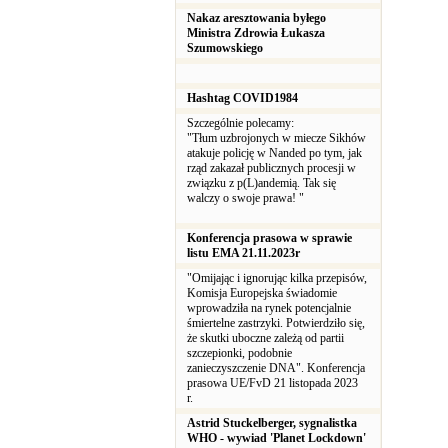
Nakaz aresztowania byłego
Ministra Zdrowia Łukasza
Szumowskiego
Hashtag COVID1984
Szczególnie polecamy:
"Tłum uzbrojonych w miecze Sikhów
atakuje policję w Nanded po tym, jak
rząd zakazał publicznych procesji w
związku z p(L)andemią. Tak się
walczy o swoje prawa! "
Konferencja prasowa w sprawie
listu EMA 21.11.2023r
"Omijając i ignorując kilka przepisów,
Komisja Europejska świadomie
wprowadziła na rynek potencjalnie
śmiertelne zastrzyki. Potwierdziło się,
że skutki uboczne zależą od partii
szczepionki, podobnie
zanieczyszczenie DNA". Konferencja
prasowa UE/FvD 21 listopada 2023
r.
Astrid Stuckelberger, sygnalistka
WHO - wywiad 'Planet Lockdown'