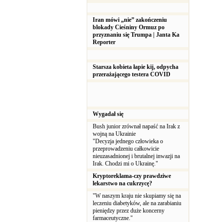
Iran mówi „nie” zakończeniu
blokady Cieśniny Ormuz po
przyznaniu się Trumpa | Janta Ka
Reporter
Starsza kobieta łapie kij, odpycha
przerażającego testera COVID
Wygadał się
Bush junior zrównał napaść na Irak z
wojną na Ukrainie
"Decyzja jednego człowieka o
przeprowadzeniu całkowicie
nieuzasadnionej i brutalnej inwazji na
Irak. Chodzi mi o Ukrainę."
Kryptoreklama-czy prawdziwe
lekarstwo na cukrzycę?
"W naszym kraju nie skupiamy się na
leczeniu diabetyków, ale na zarabianiu
pieniędzy przez duże koncerny
farmaceutyczne."