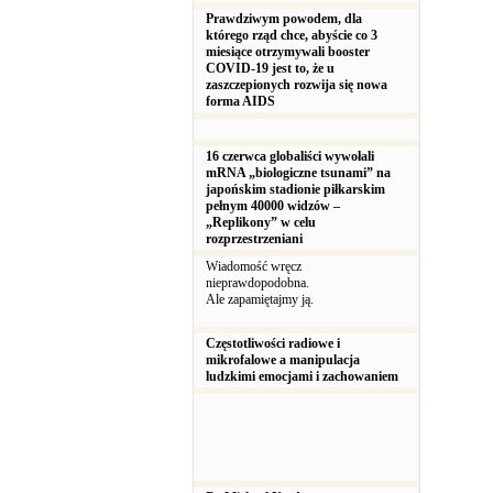
Prawdziwym powodem, dla
którego rząd chce, abyście co 3
miesiące otrzymywali booster
COVID-19 jest to, że u
zaszczepionych rozwija się nowa
forma AIDS
16 czerwca globaliści wywołali
mRNA „biologiczne tsunami” na
japońskim stadionie piłkarskim
pełnym 40000 widzów –
„Replikony” w celu
rozprzestrzeniani
Wiadomość wręcz
nieprawdopodobna.
Ale zapamiętajmy ją.
Częstotliwości radiowe i
mikrofalowe a manipulacja
ludzkimi emocjami i zachowaniem