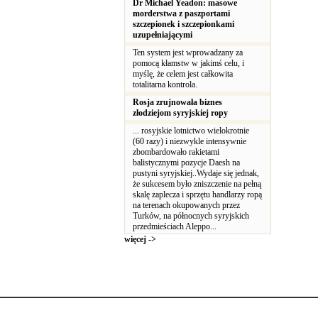
Dr Michael Yeadon: masowe
morderstwa z paszportami
szczepionek i szczepionkami
uzupełniającymi
Ten system jest wprowadzany za
pomocą kłamstw w jakimś celu, i
myślę, że celem jest całkowita
totalitarna kontrola.
Rosja zrujnowała biznes
złodziejom syryjskiej ropy
... rosyjskie lotnictwo wielokrotnie
(60 razy) i niezwykle intensywnie
zbombardowało rakietami
balistycznymi pozycje Daesh na
pustyni syryjskiej..Wydaje się jednak,
że sukcesem było zniszczenie na pełną
skalę zaplecza i sprzętu handlarzy ropą
na terenach okupowanych przez
Turków, na północnych syryjskich
przedmieściach Aleppo...
więcej ->