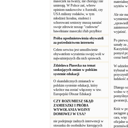
maseczek na twarzy, nie chorują i nie
materialne
umierają. W Polsce zaś, wbrew
szyitów w
opiniom naukowców z Australii, czy
USA miliony rodaków, w tym
Ale nie ma
młodzież licealna, studenci i
wymienione
schorowani seniorzy muszą narażać
„sprawiedl
swoje zdrowie nosząc "cudowne"
zainteres
bawełniane maseczki i/lub przyłbice
wyjaśnić.
Próba upodmiotowienia obywateli
Po pierwsz
za pośrednictwem internetu
uznały za 
Kaczyński
Celem serwisu jest umożliwienie
pomysł prz
obywatelom wyrażenia swojej woli w
coraz bard
najważniejszych dla nich sprawach.
Zdzisława Piasecka na temat
W udzielen
szokujących zmian w polskim
trybunał 
systemie edukacji
przyczynił
ludzkość 
O skandalicznych zmianach w
polskim systemie edukacji, który
Dlatego so
wkrótce ma zostać włączony w tzw.
wolno w t
Europejski Obszar Edukacji
pomyślnym 
gwarancji,
CZY ROZUMIESZ SKĄD
ZAMIESZKI I PRÓBA
Któż w prz
WYWOŁANIA WOJNY
zaciągnie 
DOMOWEJ W USA?
cara, wię
nie podejmuje żadnych interwencji w
oficjalne
stosunku do osobników kierujących
przemówił