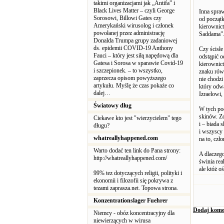
takimi organizacjami jak „Antifa” i
Black Lives Matter – czyli George
Inna spraw
Sorosowi, Billowi Gates czy
od początk
Amerykański wirusolog i członek
kierownic
powołanej przez administrację
Saddama”
Donalda Trumpa grupy zadaniowej
ds. epidemii COVID-19 Anthony
Czy ścisł
Fauci – który jest siłą napędową dla
odstąpić o
Gatesa i Sorosa w sparawie Covid-19
kierownict
i szczepionek. – to wszystko,
znaku równ
zaprzecza opisom powyższego
nie chodzi
artykułu. Myślę że czas pokaże co
który odwa
dalej…
Izraelowi,
Światowy dług
W tych pod
skinów. Zo
Ciekawe kto jest "wierzycielem" tego
i – biada
długu?
i wszyscy 
whatreallyhappened.com
na to, czł
Warto dodać ten link do Pana strony:
A dlaczego
http://whatreallyhappened.com/
świnia rea
ale któż o
99% tez dotyczących religii, polityki i
ekonomii i filozofii się pokrywa z
tezami zaprasza.net. Topowa strona.
Konzentrationslager Fuehrer
Dodaj kome
Niemcy - obóz koncentracyjny dla
niewierzących w wirusa