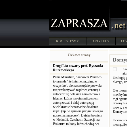
KIM JESTEŚMY
ARTYKUŁY
COV
Ciekawe strony
Dorzy
Drugi List otwarty prof. Ryszarda
Kor
Rutkowskiego
akt
Panie Ministrze, Szanowni Państwo
ideologię 
to prawda "że Internet przyjmuje
dlatego, ż
wszystko", ale na szczęście pozwala
też przełamywać rządową cenzurę i
Oto niezaw
autocenzurę polskich naukowców i
mielibyśm
lekarzy, którzy swoim milczeniem
togi agent
autoryzowali i dalej autoryzują
obrony Ra
wielokrotnie bezzasadne działania
mowy, a w 
rządu (np. w sprawie przymusowego
Konstytuc
noszenia maseczek). Dzisiaj bowiem
w Holandii, Czechach, Szwecji, na
Oczywiście
Białorusi miliony ludzi chodzą bez
niewątpliw