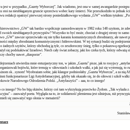
a jest w przypadku „Gazety Wyborczej”. Jak wiadomo, jest ona w samej awangardzie postępu i
u stoi na nieubłaganym gruncie sprzeciwu wobec kary śmierci. Nie przeszkodziło to jednak śc
twu redakcji opatrzyć pierwszej strony poniedziałkowego wydania „GW” wielkim tytułem: „Po
.
e kierownictwo „GW” tak bardzo współczuje zamordowanym w 1982 roku 148 szyitom, że zde
d swoich nieubłaganych pryncypiów? Wszystko to być może, chociaż z drugiej strony to samo 
wo „GW” zawsze sprzeciwiało się nie tylko karaniu komunistycznych zbrodniarzy, ale nawet 
ości między zbrodniami komunistycznymi i hitlerowskimi. W tej sytuacji budzi się podejrzeni
 o żadnych szyitów, którzy obchodzą ją tyle, co zeszłoroczny śnieg, tylko o pokazową egzekuc
żył się podskakiwać Izraelowi. Niech cały świat zobaczy, jaki los czeka tych, którzy odważą 
 czy choćby nawet „diasporze”.
ejrzeniach utwierdza mnie entuzjastyczny ton, w jakim „Gazeta” pisze, jak to rosyjscy „antyfas
rganizowali bojówki, które trenują w siłowniach i szkołach walki, a jak już się wytrenują, to r
 skinom sk...synom! Wyobrażam sobie, jaki klangor podniosłaby „Gazeta Wyborcza”, a za nią
inni funkcjonariusze Ligi Antydefamacyjnej, gdyby tak okazało się, że do siłowni i szkół walk
onkowie Narodowego Odrodzenia Polski. „Antyfaszyści” – aaa, to co innego!
 co innego? No bo biją skinów, którzy coś tam wykrzykują przeciwko Żydom. „Tak wylazła z a
kcyjna” – zauważył poeta. Wygląda na to, że solidarność plemienna jest silniejsza, niż pryncypi
śmieli się zauważyć tego słonia w menażerii?
Stanisła
ntarz