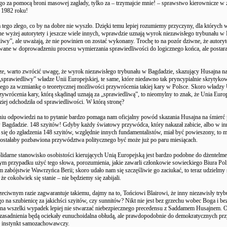
go za pomocą broni masowej zagłady, tylko za – trzymajcie mnie! – sprawstwo kierownicze w 
 1982 roku!
 tego złego, co by na dobre nie wyszło. Dzięki temu lepiej rozumiemy przyczyny, dla których 
 wyżej autorytety i jeszcze wiele innych, wprawdzie uznają wyrok niezawisłego trybunału w
iwy”, ale uważają, że nie powinien on zostać wykonany. Trochę to na pozór dziwne, że autoryte
owane w doprowadzeniu procesu wymierzania sprawiedliwości do logicznego końca, ale postara
e, warto zwrócić uwagę, że wyrok niezawisłego trybunału w Bagdadzie, skazujący Husajna na 
„sprawiedliwy” władze Unii Europejskiej, te same, które niedawno tak pryncypialnie skrytyko
ego za wzmiankę o teoretycznej możliwości przywrócenia takiej kary w Polsce. Skoro władzy
ywrócenia kary, którą skądinąd uznają za „sprawiedliwą”, to nieomylny to znak, że Unia Euro
ziej odchodziła od sprawiedliwości. W którą stronę?
iu odpowiedzi na to pytanie bardzo pomaga nam oficjalny powód skazania Husajna na śmierć 
w Bagdadzie. 148 szyitów! Gdyby każdy światowy przywódca, który nakazał zabicie, albo w i
 się do zgładzenia 148 szyitów, względnie innych fundamentalistów, miał być powieszony, to m
zostałaby pozbawiona przywództwa politycznego być może już po paru miesiącach.
lidarne stanowisko osobistości kierujących Unią Europejską jest bardzo podobne do dżentelmeń
ym przypadku użyć tego słowa, porozumienia, jakie zawarli członkowie sowieckiego Biura Pol
zabójstwie Wawrzyńca Berii; skoro udało nam się szczęśliwie go zaciukać, to teraz udzielmy
 że cokolwiek się stanie – nie będziemy się zabijali.
eciwnym razie zagwarantuje takiemu, dajmy na to, Tońciowi Blairowi, że inny niezawisły tryb
go na szubienicę za jakichści szyitów, czy sunnitów? Nikt nie jest bez grzechu wobec Boga i 
c na wszelki wypadek lepiej nie stwarzać niebezpiecznego precedensu z Saddamem Husajnem. 
 uzasadnienia będą ociekały eunuchoidalna obłudą, ale prawdopodobnie do demokratycznych 
 instynkt samozachowawczy.