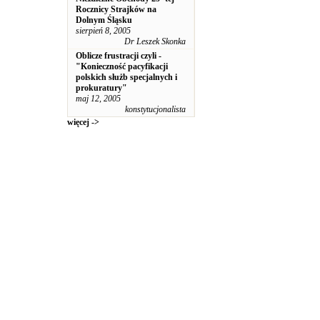
Rocznicy Strajków na
Dolnym Śląsku
sierpień 8, 2005
Dr Leszek Skonka
Oblicze frustracji czyli -
"Konieczność pacyfikacji
polskich służb specjalnych i
prokuratury"
maj 12, 2005
konstytucjonalista
więcej ->