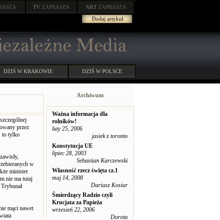
RASZA
TV
ZAPRASZA
ART
ZAPRASZA
Dodaj artykuł
DZIŚ W KRAKOWIE
DZIŚ W POLSCE
Archiwum
Ważna informacja dla
 szczególnej
rolników!
lowany przez
luty 25, 2006
 to tylko
jasiek z toronto
Konstytucja UE
lipiec 28, 2003
zawisły,
Sebastian Karczewski
rzebieranych w
Własność rzecz święta cz.1
kże minister
maj 14, 2008
m nie ma tutaj
Dariusz Kosiur
i Trybunał
Śmierdzący Radzio czyli
Krucjata za Papieża
 nie mąci nawet
wrzesień 22, 2006
wiata
Dorota