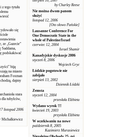
sierpień 10, 2007
by Charley Reese
 z tego tytułu
Nie można dwom panom
isłemu
służyć
wiesić
listopad 12, 2006
[Oto słowo Pańskie]
cydowało się
Lausanne Conference For
ścisłe
One Democratic State in the
postawienia
whole of Palestine/Israel
e, ze „Gazecie”
czerwiec 12, 2004
ję Saddama,
Israel Shamir
się podskakiwać
Kanadyjskie dyskusje 2006
styczeń 8, 2006
Wojciech Gryc
zyści” biją
Łódzkie pogotowie nie
uszają na miasto
zabijało
 Abraham Foxman
sierpień 13, 2002
i chodzą, dajmy
Dziennik Łódzki
Zemsta
rchanioła stara
styczeń 12, 2004
a dla tubylców,
przesłała Elżbieta
Wydano wyrok !!!
17 listopad 2006
kwiecień 19, 2003
przysłała Elżbieta
w Michalkiewicz
W oczekiwaniu na nowe
październik 8, 2005
Kazimierz Murasiewicz
Niezależne Obchody 25 -tej