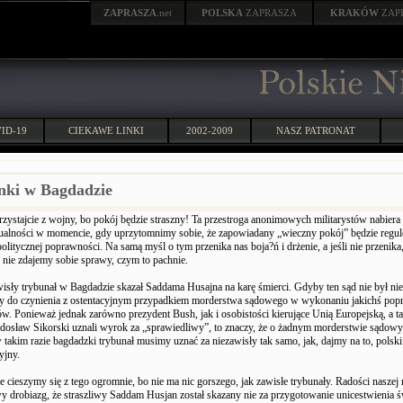
ZAPRASZA
.net
POLSKA
ZAPRASZA
KRAKÓW
ZAP
ID-19
CIEKAWE LINKI
2002-2009
NASZ PATRONAT
nki w Bagdadzie
zystajcie z wojny, bo pokój będzie straszny! Ta przestroga anonimowych militarystów nabiera
ualności w momencie, gdy uprzytomnimy sobie, że zapowiadany „wieczny pokój” będzie regu
politycznej poprawności. Na samą myśl o tym przenika nas boja?ń i drżenie, a jeśli nie przenika,
e nie zdajemy sobie sprawy, czym to pachnie.
isły trybunał w Bagdadzie skazał Saddama Husajna na karę śmierci. Gdyby ten sąd nie był nie
y do czynienia z ostentacyjnym przypadkiem morderstwa sądowego w wykonaniu jakichś pop
ów. Ponieważ jednak zarówno prezydent Bush, jak i osobistości kierujące Unią Europejską, a ta
dosław Sikorski uznali wyrok za „sprawiedliwy”, to znaczy, że o żadnym morderstwie sądowy
takim razie bagdadzki trybunał musimy uznać za niezawisły tak samo, jak, dajmy na to, polsk
yjny.
 cieszymy się z tego ogromnie, bo nie ma nic gorszego, jak zawisłe trybunały. Radości naszej
y drobiazg, że straszliwy Saddam Husjan został skazany nie za przygotowanie unicestwienia ś