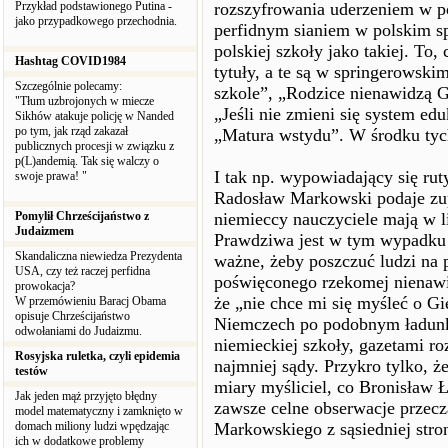
Przykład podstawionego Putina -
rozszyfrowania uderzeniem w po
jako przypadkowego przechodnia.
perfidnym sianiem w polskim s
polskiej szkoły jako takiej. To, 
Hashtag COVID1984
tytuły, a te są w springerowskim
Szczególnie polecamy:
szkole”, „Rodzice nienawidzą Gi
"Tłum uzbrojonych w miecze
„Jeśli nie zmieni się system ed
Sikhów atakuje policję w Nanded
po tym, jak rząd zakazał
„Matura wstydu”. W środku tych
publicznych procesji w związku z
p(L)andemią. Tak się walczy o
I tak np. wypowiadający się ru
swoje prawa! "
Radosław Markowski podaje zup
Pomylił Chrześcijaństwo z
niemieccy nauczyciele mają w l
Judaizmem
Prawdziwa jest w tym wypadku 
Skandaliczna niewiedza Prezydenta
ważne, żeby poszczuć ludzi na 
USA, czy też raczej perfidna
poświęconego rzekomej nienawi
prowokacja?
że „nie chce mi się myśleć o Gi
W przemówieniu Baracj Obama
opisuje Chrześcijaństwo
Niemczech po podobnym ładun
odwołaniami do Judaizmu.
niemieckiej szkoły, gazetami ro
Rosyjska ruletka, czyli epidemia
najmniej sądy. Przykro tylko, ż
testów
miary myśliciel, co Bronisław
Jak jeden mąż przyjęto błędny
zawsze celne obserwacje przec
model matematyczny i zamknięto w
domach miliony ludzi wpędzając
Markowskiego z sąsiedniej stro
ich w dodatkowe problemy