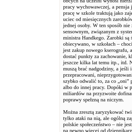
obcych na uczelni wynosi nierz
pracy wychowawczej, a pensja j
pracę w szkole traktują jako zaj
uciec od miesięcznych zarobków,
jednej osoby. W ten sposób nie 
sensownym, związanym z syst
ministra Handkego. Zarobki są ś
obiecywano, w szkołach – choc
jest zakup nowego kserografu, 
dostać punkty za zachowanie, kl
jeszcze kilka lat temu itp., itd
muszą brać nadgodziny, a jeśli 
przepracowani, nieprzygotowani 
szybko odwalić to, za co „oni” 
albo do innej pracy. Dopóki w p
miliardów na przyzwoite dofina
poprawy spełzną na niczym.
Można zresztą zaryzykować twie
tylko ataki na nią, ale ogólną z
polskie społeczeństwo – nie jes
na pewno więcej od dziennikarz