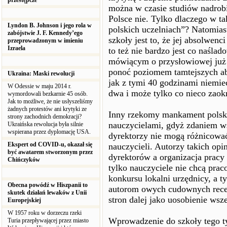
przestępcze
można w czasie studiów nadrobi
Polsce nie. Tylko dlaczego w tak
Lyndon B. Johnson i jego rola w
polskich uczelniach”? Natomias
zabójstwie J. F. Kennedy’ego
szkoły jest to, że jej absolwen
przeprowadzonym w imieniu
Izraela
to też nie bardzo jest co naśla
mówiącym o przysłowiowej już
ponoć poziomem tamtejszych ab
Ukraina: Maski rewolucji
jak z tymi 40 godzinami niemiec
W Odessie w maju 2014 r.
dwa i może tylko co nieco zaokr
wymordowali bezkarnie 45 osób.
Jak to możliwe, że nie usłyszeliśmy
żadnych protestów ani krytyki ze
Inny rzekomy mankament polski
strony zachodnich demokracji?
nauczycielami, gdyż zdaniem w
Ukraińska rewolucja była silnie
wspierana przez dyplomację USA.
dyrektorzy nie mogą różnicować
Ekspert od COVID-u, okazał się
nauczycieli. Autorzy takich opi
być awatarem stworzonym przez
dyrektorów a organizacja pracy 
Chińczyków
tylko nauczyciele nie chcą pr
konkursu lokalni urzędnicy, a ty
Obecna powódź w Hiszpanii to
autorom owych cudownych recep
skutek działań lewaków z Unii
stron dalej jako uosobienie wsze
Europejskiej
W 1957 roku w dorzeczu rzeki
Wprowadzenie do szkoły tego t
Turia przepływającej przez miasto