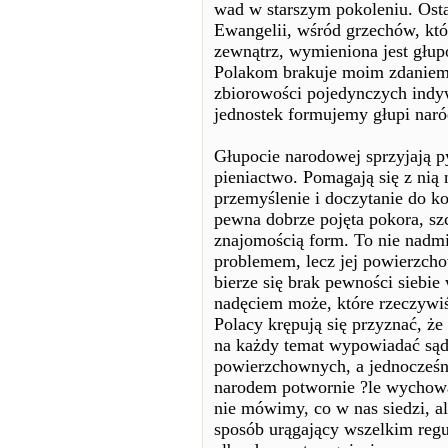
wad w starszym pokoleniu. Osta
Ewangelii, wśród grzechów, któ
zewnątrz, wymieniona jest głup
Polakom brakuje moim zdaniem 
zbiorowości pojedynczych ind
jednostek formujemy głupi naró
Głupocie narodowej sprzyjają 
pieniactwo. Pomagają się z nią 
przemyślenie i doczytanie do ko
pewna dobrze pojęta pokora, szc
znajomością form. To nie nadmi
problemem, lecz jej powierzch
bierze się brak pewności siebie
nadęciem może, które rzeczywi
Polacy krępują się przyznać, że
na każdy temat wypowiadać sąd
powierzchownych, a jednocześn
narodem potwornie ?le wychowa
nie mówimy, co w nas siedzi, 
sposób urągający wszelkim reguł