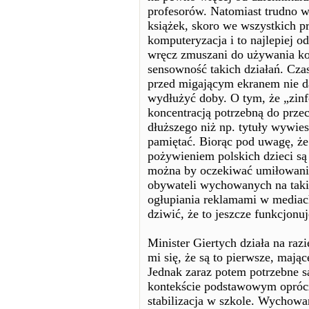
profesorów. Natomiast trudno w
książek, skoro we wszystkich p
komputeryzacja i to najlepiej od
wręcz zmuszani do używania k
sensowność takich działań. Czas
przed migającym ekranem nie da 
wydłużyć doby. O tym, że „zin
koncentracją potrzebną do prze
dłuższego niż np. tytuły wywie
pamiętać. Biorąc pod uwagę, ż
pożywieniem polskich dzieci są 
można by oczekiwać umiłowani
obywateli wychowanych na takiej
ogłupiania reklamami w mediach 
dziwić, że to jeszcze funkcjonuj
Minister Giertych działa na ra
mi się, że są to pierwsze, mając
Jednak zaraz potem potrzebne s
kontekście podstawowym oprócz
stabilizacja w szkole. Wychowan