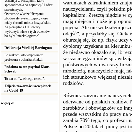
Walencja w Hiszpanii i która
warunkach zatrudnianiem znajo
spowodowała co najmniej 81 ofiar
nauczycielami, czyli polskim p
śmiertelnych.
Ówczesne władze Hiszpanii
kapitalizm. Zresztą nigdzie w c
zbudowały system zapór, które
mają miejsca i może je propono
miały chronić miasta hiszpańskie.
pojęcia. Ale nie widziałem jesz
Za pieniądze z UE lewacy
wyburzyli wiele z tych obiektów,
odejść”, a przydałby się. Cieka
bo były "nieekologiczne".
oburzają się, że np. fizyk ucz
dyplomy uzyskane na kierunku d
Deklaracja Wielkiej Barrington
że niedawno okazało się, iż rez
Po atakach, oto wypowiedź
w czasie egzaminów sprawdzając
profesora Sucharita Bhakdi.
państwowych w dwa razy licznie
Podobno to ten psychol Klaus
młodzieżą, nauczyciele mają fak
Schwab
ich stosunkowo większej niezale
To ten od "wielkiego resetu".
rodziców.
Zdjęcia zawartości szczepionek
na Covid-19
Również zarzucanie nauczycielo
oderwane od polskich realiów. 
więcej ->
zarobków i obowiązków do inn
przede wszystkim do pracy na 
zarabia 70% tego, co profesor
Polsce po 20 latach pracy jest 