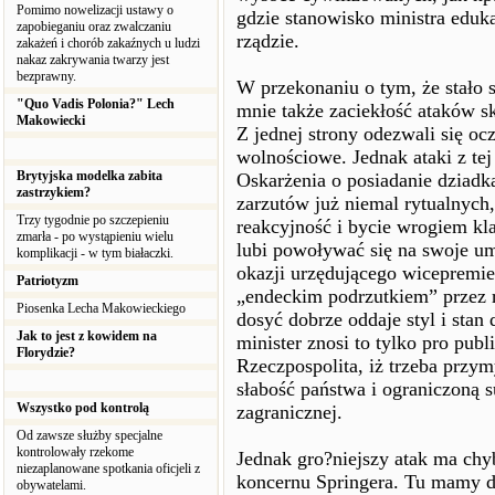
Pomimo nowelizacji ustawy o
gdzie stanowisko ministra eduk
zapobieganiu oraz zwalczaniu
rządzie.
zakażeń i chorób zakaźnych u ludzi
nakaz zakrywania twarzy jest
bezprawny.
W przekonaniu o tym, że stało 
"Quo Vadis Polonia?" Lech
mnie także zaciekłość ataków 
Makowiecki
Z jednej strony odezwali się oc
wolnościowe. Jednak ataki z tej
Brytyjska modelka zabita
Oskarżenia o posiadanie dziadka
zastrzykiem?
zarzutów już niemal rytualnych, 
Trzy tygodnie po szczepieniu
reakcyjność i bycie wrogiem kl
zmarła - po wystąpieniu wielu
lubi powoływać się na swoje um
komplikacji - w tym białaczki.
okazji urzędującego wicepremier
Patriotyzm
„endeckim podrzutkiem” przez 
Piosenka Lecha Makowieckiego
dosyć dobrze oddaje styl i stan
Jak to jest z kowidem na
minister znosi to tylko pro publi
Florydzie?
Rzeczpospolita, iż trzeba przy
słabość państwa i ograniczoną 
Wszystko pod kontrolą
zagranicznej.
Od zawsze służby specjalne
kontrolowały rzekome
Jednak gro?niejszy atak ma chy
niezaplanowane spotkania oficjeli z
koncernu Springera. Tu mamy do
obywatelami.