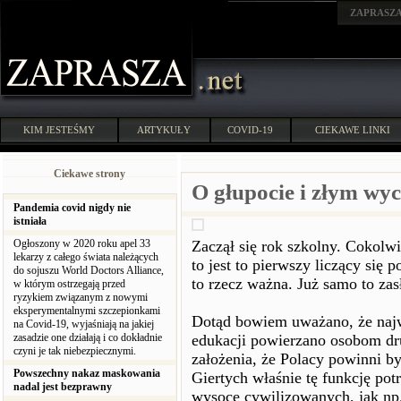
ZAPRASZ
KIM JESTEŚMY
ARTYKUŁY
COVID-19
CIEKAWE LINKI
Ciekawe strony
O głupocie i złym wy
Pandemia covid nigdy nie
istniała
Ogłoszony w 2020 roku apel 33
Zaczął się rok szkolny. Cokolwi
lekarzy z całego świata należących
to jest to pierwszy liczący się 
do sojuszu World Doctors Alliance,
to rzecz ważna. Już samo to zas
w którym ostrzegają przed
ryzykiem związanym z nowymi
eksperymentalnymi szczepionkami
Dotąd bowiem uważano, że najwa
na Covid-19, wyjaśniają na jakiej
zasadzie one działają i co dokładnie
edukacji powierzano osobom dr
czyni je tak niebezpiecznymi.
założenia, że Polacy powinni b
Powszechny nakaz maskowania
Giertych właśnie tę funkcję pot
nadal jest bezprawny
wysoce cywilizowanych, jak np