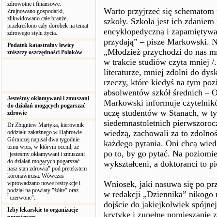
zdrowotne i finansowe.
Warto przyjrzeć się schematom
Zrujnowano gospodarki,
zlikwidowano całe branże,
szkoły. Szkoła jest ich zdaniem
przekreślono cały dorobek na temat
encyklopedyczną i zapamiętywan
zdrowego stylu życia.
przydają” – pisze Markowski. N
Podatek katastralny lewicy
„Młodzież przychodzi do nas mni
zniszczy oszczędności Polaków
w trakcie studiów czyta mniej /.
literaturze, mniej zdolni do dys
rzeczy, które kiedyś na tym poz
absolwentów szkół średnich – O
Jesteśmy okłamywani i zmuszani
Markowski informuje czytelnikó
do działań mogących pogarszać
uczę studentów w Stanach, w t
zdrowie
siedemnastoletnich pierwszoroc
Dr Zbigniew Martyka, kierownik
wiedzą, zachowali za to zdolno
oddziału zakaźnego w Dąbrowie
Górniczej napisał dwa tygodnie
każdego pytania. Oni chcą wiedz
temu wpis, w którym ocenił, że
po to, by go pytać. Na poziomi
"jesteśmy okłamywani i zmuszani
do działań mogących pogarszać
wykształceni, a doktoranci to 
nasz stan zdrowia" pod pretekstem
koronawirusa. Wówczas
Wniosek, jaki nasuwa się po pr
wprowadzano nowe restrykcje i
podział na powiaty "żółte" oraz
w redakcji „Dziennika” nikogo 
"czerwone".
dojście do jakiejkolwiek spójne
Izby lekarskie to organizacje
krytykę i zupełne pomieszanie 