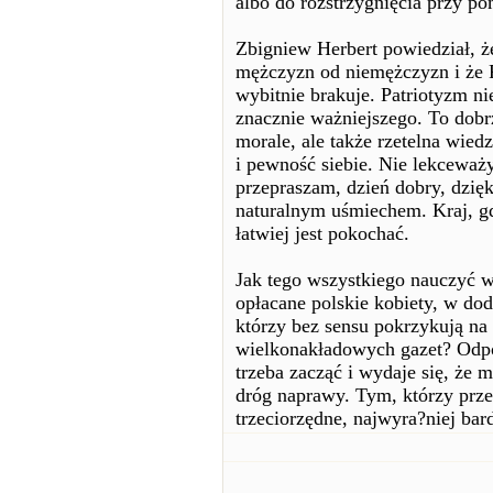
albo do rozstrzygnięcia przy p
Zbigniew Herbert powiedział, ż
mężczyzn od niemężczyzn i że P
wybitnie brakuje. Patriotyzm ni
znacznie ważniejszego. To dobr
morale, ale także rzetelna wied
i pewność siebie. Nie lekceważ
przepraszam, dzień dobry, dzięku
naturalnym uśmiechem. Kraj, gd
łatwiej jest pokochać.
Jak tego wszystkiego nauczyć w
opłacane polskie kobiety, w d
którzy bez sensu pokrzykują na 
wielkonakładowych gazet? Odpow
trzeba zacząć i wydaje się, że 
dróg naprawy. Tym, którzy przez
trzeciorzędne, najwyra?niej bar