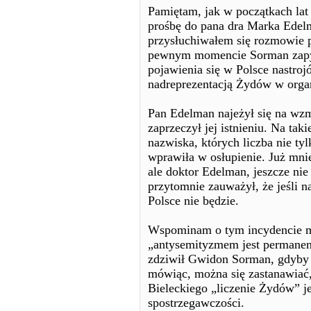
Pamiętam, jak w początkach la
prośbę do pana dra Marka Ede
przysłuchiwałem się rozmowie 
pewnym momencie Sorman zapyta
pojawienia się w Polsce nastro
nadreprezentacją Żydów w orga
Pan Edelman najeżył się na wzm
zaprzeczył jej istnieniu. Na ta
nazwiska, których liczba nie ty
wprawiła w osłupienie. Już mniej
ale doktor Edelman, jeszcze ni
przytomnie zauważył, że jeśli n
Polsce nie będzie.
Wspominam o tym incydencie m.
„antysemityzmem jest permanent
zdziwił Gwidon Sorman, gdyby 
mówiąc, można się zastanawiać
Bieleckiego „liczenie Żydów” j
spostrzegawczości.