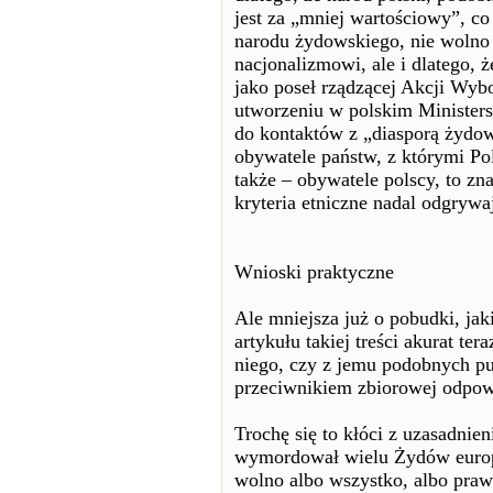
jest za „mniej wartościowy”, co
narodu żydowskiego, nie woln
nacjonalizmowi, ale i dlatego, 
jako poseł rządzącej Akcji Wyb
utworzeniu w polskim Minister
do kontaktów z „diasporą żydo
obywatele państw, z którymi Po
także – obywatele polscy, to z
kryteria etniczne nadal odgrywa
Wnioski praktyczne
Ale mniejsza już o pobudki, jak
artykułu takiej treści akurat te
niego, czy z jemu podobnych pub
przeciwnikiem zbiorowej odpowi
Trochę się to kłóci z uzasadnie
wymordował wielu Żydów europe
wolno albo wszystko, albo praw