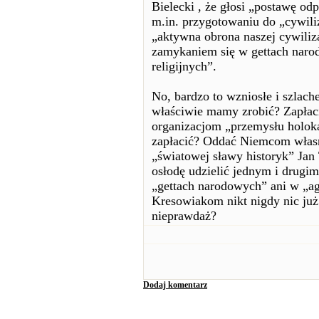
Bielecki , że głosi „postawę od
m.in. przygotowaniu do „cywil
„aktywna obrona naszej cywili
zamykaniem się w gettach naro
religijnych”.
No, bardzo to wzniosłe i szlach
właściwie mamy zrobić? Zapła
organizacjom „przemysłu holoka
zapłacić? Oddać Niemcom własno
„światowej sławy historyk” Jan
osłodę udzielić jednym i drugim 
„gettach narodowych” ani w „
Kresowiakom nikt nigdy nic już
nieprawdaż?
Dodaj komentarz