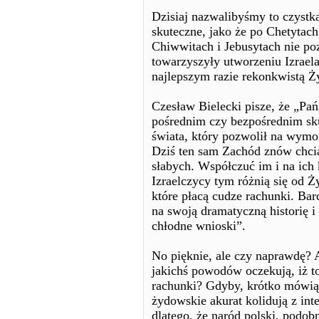
Dzisiaj nazwalibyśmy to czystka
skuteczne, jako że po Chetytac
Chiwwitach i Jebusytach nie poz
towarzyszyły utworzeniu Izrael
najlepszym razie rekonkwistą Ż
Czesław Bielecki pisze, że „Pa
pośrednim czy bezpośrednim sk
świata, który pozwolił na wym
Dziś ten sam Zachód znów chci
słabych. Współczuć im i na ich
Izraelczycy tym różnią się od Ży
które płacą cudze rachunki. Bar
na swoją dramatyczną historię 
chłodne wnioski”.
No pięknie, ale czy naprawdę? A
jakichś powodów oczekują, iż to
rachunki? Gdyby, krótko mówiąc,
żydowskie akurat kolidują z int
dlatego, że naród polski, podob