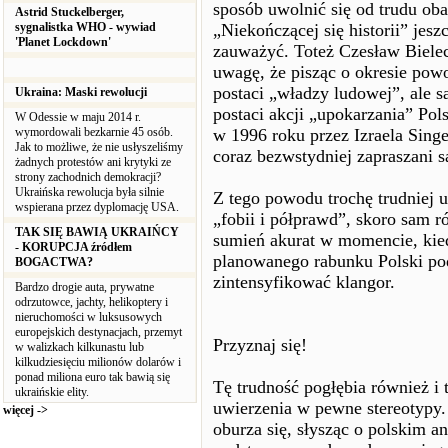
sposób uwolnić się od trudu oba
Astrid Stuckelberger,
sygnalistka WHO - wywiad
„Niekończącej się historii” jesz
'Planet Lockdown'
zauważyć. Toteż Czesław Biele
uwagę, że pisząc o okresie pow
postaci „władzy ludowej”, ale s
Ukraina: Maski rewolucji
postaci akcji „upokarzania” Po
W Odessie w maju 2014 r.
wymordowali bezkarnie 45 osób.
w 1996 roku przez Izraela Sing
Jak to możliwe, że nie usłyszeliśmy
coraz bezwstydniej zapraszani 
żadnych protestów ani krytyki ze
strony zachodnich demokracji?
Ukraińska rewolucja była silnie
Z tego powodu trochę trudniej u
wspierana przez dyplomację USA.
„fobii i półprawd”, skoro sam r
TAK SIĘ BAWIĄ UKRAIŃCY
sumień akurat w momencie, ki
- KORUPCJA źródłem
planowanego rabunku Polski pod
BOGACTWA?
zintensyfikować klangor.
Bardzo drogie auta, prywatne
odrzutowce, jachty, helikoptery i
nieruchomości w luksusowych
europejskich destynacjach, przemyt
Przyznaj się!
w walizkach kilkunastu lub
kilkudziesięciu milionów dolarów i
ponad miliona euro tak bawią się
Tę trudność pogłębia również i
ukraińskie elity.
uwierzenia w pewne stereotypy. 
więcej ->
oburza się, słysząc o polskim a