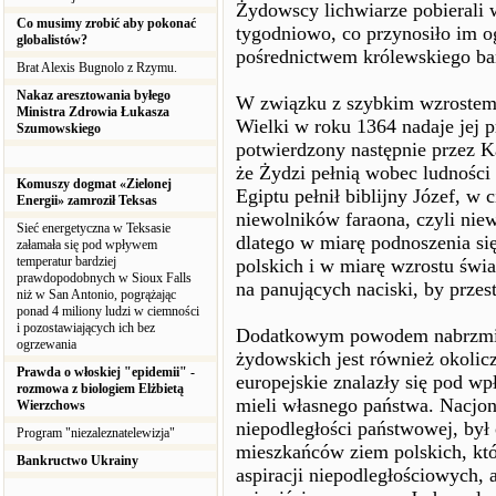
Żydowscy lichwiarze pobierali 
Co musimy zrobić aby pokonać
tygodniowo, co przynosiło im og
globalistów?
pośrednictwem królewskiego ba
Brat Alexis Bugnolo z Rzymu.
Nakaz aresztowania byłego
W związku z szybkim wzrostem 
Ministra Zdrowia Łukasza
Wielki w roku 1364 nadaje jej p
Szumowskiego
potwierdzony następnie przez K
że Żydzi pełnią wobec ludności 
Komuszy dogmat «Zielonej
Egiptu pełnił biblijny Józef, w 
Energii» zamroził Teksas
niewolników faraona, czyli ni
Sieć energetyczna w Teksasie
dlatego w miarę podnoszenia si
załamała się pod wpływem
temperatur bardziej
polskich i w miarę wzrostu świ
prawdopodobnych w Sioux Falls
na panujących naciski, by prze
niż w San Antonio, pogrążając
ponad 4 miliony ludzi w ciemności
i pozostawiających ich bez
Dodatkowym powodem nabrzmien
ogrzewania
żydowskich jest również okolic
Prawda o włoskiej "epidemii" -
europejskie znalazły się pod wp
rozmowa z biologiem Elżbietą
mieli własnego państwa. Nacjon
Wierzchows
niepodległości państwowej, był
Program "niezaleznatelewizja"
mieszkańców ziem polskich, któ
Bankructwo Ukrainy
aspiracji niepodległościowych, 