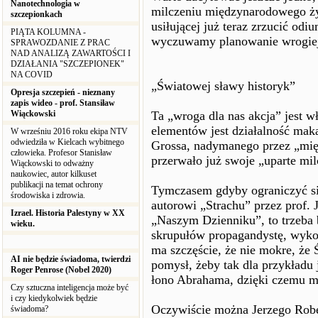
Nanotechnologia w
milczeniu międzynarodowego ży
szczepionkach
usiłującej już teraz zrzucić od
PIĄTA KOLUMNA -
wyczuwamy planowanie wrogiej 
SPRAWOZDANIE Z PRAC
NAD ANALIZĄ ZAWARTOŚCI I
DZIAŁANIA "SZCZEPIONEK"
NA COVID
„Światowej sławy historyk”
Opresja szczepień - nieznany
zapis wideo - prof. Stansiław
Wiąckowski
Ta „wroga dla nas akcja” jest w
elementów jest działalność mak
W wrześniu 2016 roku ekipa NTV
odwiedziła w Kielcach wybitnego
Grossa, nadymanego przez „mię
człowieka. Profesor Stanisław
przerwało już swoje „uparte mil
Wiąckowski to odważny
naukowiec, autor kilkuset
publikacji na temat ochrony
Tymczasem gdyby ograniczyć si
środowiska i zdrowia.
autorowi „Strachu” przez prof.
Izrael. Historia Palestyny w XX
„Naszym Dzienniku”, to trzeba
wieku.
skrupułów propagandystę, wykon
ma szczęście, że nie mokre, ż
AI nie będzie świadoma, twierdzi
pomysł, żeby tak dla przykładu 
Roger Penrose (Nobel 2020)
łono Abrahama, dzięki czemu m
Czy sztuczna inteligencja może być
i czy kiedykolwiek będzie
Oczywiście można Jerzego Robe
świadoma?