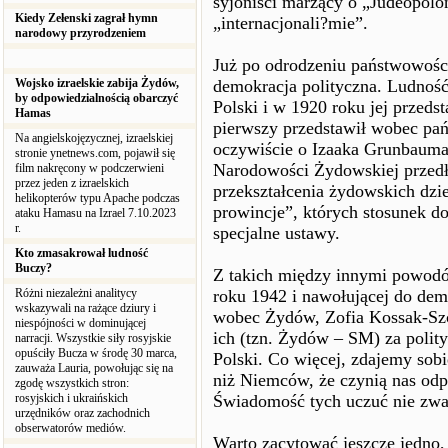
syjoniści marzący o „Judeopoloni
Kiedy Zełenski zagrał hymn
„internacjonali?mie”.
narodowy przyrodzeniem
Już po odrodzeniu państwowośc
Wojsko izraelskie zabija Żydów,
demokracja polityczna. Ludnoś
by odpowiedzialnością obarczyć
Polski i w 1920 roku jej przeds
Hamas
pierwszy przedstawił wobec pań
Na angielskojęzycznej, izraelskiej
oczywiście o Izaaka Grunbauma
stronie ynetnews.com, pojawił się
Narodowości Żydowskiej przedł
film nakręcony w podczerwieni
przez jeden z izraelskich
przekształcenia żydowskich dz
helikopterów typu Apache podczas
prowincje”, których stosunek d
ataku Hamasu na Izrael 7.10.2023
r.
specjalne ustawy.
Kto zmasakrował ludność
Buczy?
Z takich między innymi powodó
Różni niezależni analitycy
roku 1942 i nawołującej do dem
wskazywali na rażące dziury i
wobec Żydów, Zofia Kossak-Szc
niespójności w dominującej
ich (tzn. Żydów – SM) za poli
narracji. Wszystkie siły rosyjskie
opuściły Bucza w środę 30 marca,
Polski. Co więcej, zdajemy sobi
zauważa Lauria, powołując się na
niż Niemców, że czynią nas odpo
zgodę wszystkich stron:
rosyjskich i ukraińskich
Świadomość tych uczuć nie zwal
urzędników oraz zachodnich
obserwatorów mediów.
Warto zacytować jeszcze jedno, 