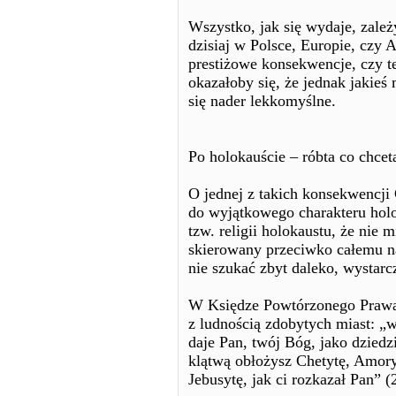
Wszystko, jak się wydaje, zależ
dzisiaj w Polsce, Europie, czy 
prestiżowe konsekwencje, czy t
okazałoby się, że jednak jakieś
się nader lekkomyślne.
Po holokauście – róbta co chcet
O jednej z takich konsekwencji
do wyjątkowego charakteru holo
tzw. religii holokaustu, że nie 
skierowany przeciwko całemu na
nie szukać zbyt daleko, wystar
W Księdze Powtórzonego Prawa 
z ludnością zdobytych miast: „
daje Pan, twój Bóg, jako dziedz
klątwą obłożysz Chetytę, Amory
Jebusytę, jak ci rozkazał Pan” (