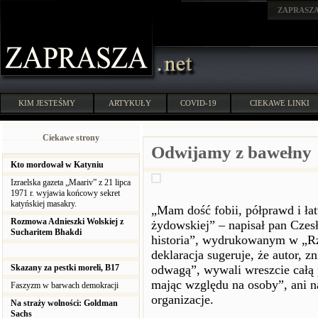
ZAPRASZ
KIM JESTEŚMY
ARTYKUŁY
COVID-19
CIEKAWE LINKI
Ciekawe strony
Odwijamy z bawełny
Kto mordował w Katyniu
Izraelska gazeta „Maariv” z 21 lipca
1971 r. wyjawia końcowy sekret
katyńskiej masakry.
„Mam dość fobii, półprawd i ła
Rozmowa Adnieszki Wolskiej z
żydowskiej” – napisał pan Czes
Sucharitem Bhakdi
historia”, wydrukowanym w „Rze
deklaracja sugeruje, że autor, 
Skazany za pestki moreli, B17
odwagą”, wywali wreszcie całą p
mając względu na osoby”, ani 
Faszyzm w barwach demokracji
organizacje.
Na straży wolności: Goldman
Sachs