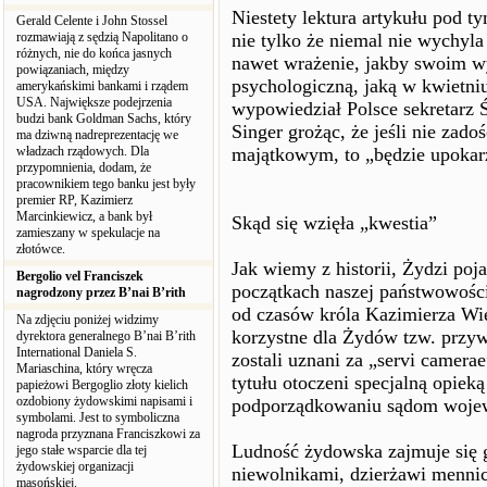
Niestety lektura artykułu pod 
Gerald Celente i John Stossel
rozmawiają z sędzią Napolitano o
nie tylko że niemal nie wychyla 
różnych, nie do końca jasnych
nawet wrażenie, jakby swoim w
powiązaniach, między
psychologiczną, jaką w kwietni
amerykańskimi bankami i rządem
USA. Największe podejrzenia
wypowiedział Polsce sekretarz
budzi bank Goldman Sachs, który
Singer grożąc, że jeśli nie za
ma dziwną nadreprezentację we
władzach rządowych. Dla
majątkowym, to „będzie upokar
przypomnienia, dodam, że
pracownikiem tego banku jest były
premier RP, Kazimierz
Marcinkiewicz, a bank był
Skąd się wzięła „kwestia”
zamieszany w spekulacje na
złotówce.
Jak wiemy z historii, Żydzi poj
Bergolio vel Franciszek
początkach naszej państwowości
nagrodzony przez B’nai B’rith
od czasów króla Kazimierza Wie
Na zdjęciu poniżej widzimy
korzystne dla Żydów tzw. przyw
dyrektora generalnego B’nai B’rith
International Daniela S.
zostali uznani za „servi camerae
Mariaschina, który wręcza
tytułu otoczeni specjalną opiek
papieżowi Bergoglio złoty kielich
ozdobiony żydowskimi napisami i
podporządkowaniu sądom woje
symbolami. Jest to symboliczna
nagroda przyznana Franciszkowi za
Ludność żydowska zajmuje się 
jego stałe wsparcie dla tej
żydowskiej organizacji
niewolnikami, dzierżawi mennice
masońskiej.