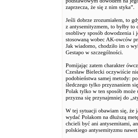
podstawowym dowodem na jego is
zaprzecza, że się z nim styka”.
Jeśli dobrze zrozumiałem, to gd
z antysemityzmem, to byłby to 
osobliwy sposób dowodzenia i j
stosowaną wobec AK-owców prz
Jak wiadomo, chodziło im o wy
Gestapo w szczególności.
Pomijając zatem charakter ówc
Czesław Bielecki oczywiście ni
podobieństwa samej metody: p
śledczego tylko przyznaniem się
Polak tylko w ten sposób może 
przyzna się przynajmniej do „st
W tej sytuacji obawiam się, że 
wydać Polakom na dłuższą metę 
chcieli być ani antysemitami, a
polskiego antysemityzmu nawet 