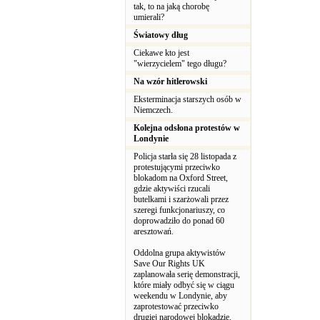
tak, to na jaką chorobę
umierali?
Światowy dług
Ciekawe kto jest
"wierzycielem" tego długu?
Na wzór hitlerowski
Eksterminacja starszych osób w
Niemczech.
Kolejna odsłona protestów w
Londynie
Policja starła się 28 listopada z
protestującymi przeciwko
blokadom na Oxford Street,
gdzie aktywiści rzucali
butelkami i szarżowali przez
szeregi funkcjonariuszy, co
doprowadziło do ponad 60
aresztowań.
Oddolna grupa aktywistów
Save Our Rights UK
zaplanowała serię demonstracji,
które miały odbyć się w ciągu
weekendu w Londynie, aby
zaprotestować przeciwko
drugiej narodowej blokadzie.