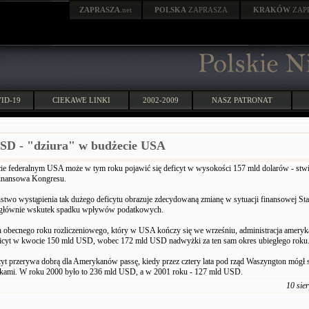
ZAPRASZA
.net
POLSKA
ZAPRASZA
KRAKÓW
ZAP
ID-19
CIEKAWE LINKI
2002-2009
NASZ PATRONAT
SD - "dziura" w budżecie USA
e federalnym USA może w tym roku pojawić się deficyt w wysokości 157 mld dolarów - stwi
finansowa Kongresu.
two wystąpienia tak dużego deficytu obrazuje zdecydowaną zmianę w sytuacji finansowej S
 głównie wskutek spadku wpływów podatkowych.
h obecnego roku rozliczeniowego, który w USA kończy się we wrześniu, administracja amery
eficyt w kwocie 150 mld USD, wobec 172 mld USD nadwyżki za ten sam okres ubiegłego roku
yt przerywa dobrą dla Amerykanów passę, kiedy przez cztery lata pod rząd Waszyngton mógł 
kami. W roku 2000 było to 236 mld USD, a w 2001 roku - 127 mld USD.
10 sie