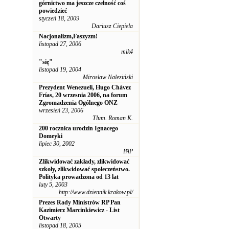
górnictwo ma jeszcze czelność coś
powiedzieć
styczeń 18, 2009
Dariusz Ciepiela
Nacjonalizm,Faszyzm!
listopad 27, 2006
mik4
"się"
listopad 19, 2004
Mirosław Naleziński
Prezydent Wenezueli, Hugo Chávez
Frías, 20 wrzesnia 2006, na forum
Zgromadzenia Ogólnego ONZ
wrzesień 23, 2006
Tlum. Roman K.
200 rocznica urodzin Ignacego
Domeyki
lipiec 30, 2002
PAP
Zlikwidować zakłady, zlikwidować
szkoły, zlikwidować społeczeństwo.
Polityka prowadzona od 13 lat
luty 5, 2003
http://www.dziennik.krakow.pl/
Prezes Rady Ministrów RP Pan
Kazimierz Marcinkiewicz - List
Otwarty
listopad 18, 2005