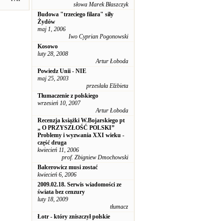
słowa Marek Błaszczyk
Budowa "trzeciego filara" siły
Żydów
maj 1, 2006
Iwo Cyprian Pogonowski
Kosowo
luty 28, 2008
Artur Łoboda
Powiedz Unii - NIE
maj 25, 2003
przesłała Elżbieta
Tłumaczenie z polskiego
wrzesień 10, 2007
Artur Łoboda
Recenzja książki W.Bojarskiego pt
„ O PRZYSZŁOŚĆ POLSKI”
Problemy i wyzwania XXI wieku -
część druga
kwiecień 11, 2006
prof. Zbigniew Dmochowski
Balcerowicz musi zostać
kwiecień 6, 2006
2009.02.18. Serwis wiadomości ze
świata bez cenzury
luty 18, 2009
tłumacz
Łotr - który zniszczył polskie