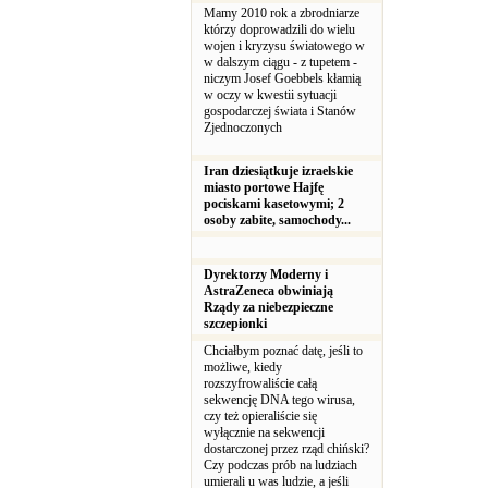
Mamy 2010 rok a zbrodniarze
którzy doprowadzili do wielu
wojen i kryzysu światowego w
w dalszym ciągu - z tupetem -
niczym Josef Goebbels kłamią
w oczy w kwestii sytuacji
gospodarczej świata i Stanów
Zjednoczonych
Iran dziesiątkuje izraelskie
miasto portowe Hajfę
pociskami kasetowymi; 2
osoby zabite, samochody...
Dyrektorzy Moderny i
AstraZeneca obwiniają
Rządy za niebezpieczne
szczepionki
Chciałbym poznać datę, jeśli to
możliwe, kiedy
rozszyfrowaliście całą
sekwencję DNA tego wirusa,
czy też opieraliście się
wyłącznie na sekwencji
dostarczonej przez rząd chiński?
Czy podczas prób na ludziach
umierali u was ludzie, a jeśli