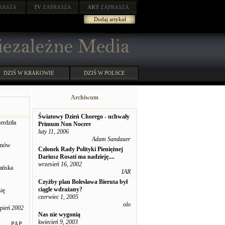
RASZA
TV
ZAPRASZA
ART
ZAPRASZA
Dodaj artykuł
DZIŚ W KRAKOWIE
DZIŚ W POLSCE
Archiwum
Światowy Dzień Chorego - uchwały
erdziła
Primum Non Nocere
luty 11, 2006
Adam Sandauer
tanów
Członek Rady Polityki Pieniężnej
Dariusz Rosati ma nadzieję....
wrzesień 16, 2002
kańska
IAR
.
Czyżby plan Bolesława Bieruta był
ciągle wdrażany?
się
czerwiec 1, 2005
olo
rpień 2002
Nas nie wygonią
kwiecień 9, 2003
PAP