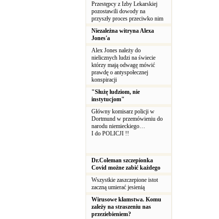
Przestępcy z Izby Lekarskiej
pozostawili dowody na
przyszły proces przeciwko nim
Niezależna witryna Alexa
Jones'a
Alex Jones należy do
nielicznych ludzi na świecie
którzy mają odwagę mówić
prawdę o antyspołecznej
konspiracji
"Służę ludziom, nie
instytucjom"
Główny komisarz policji w
Dortmund w przemówieniu do
narodu niemieckiego…
I do POLICJI !!
Dr.Coleman szczepionka
Covid możne zabić każdego
Wszystkie zaszczepione istot
zaczną umierać jesienią
Wirusowe kłamstwa. Komu
zależy na straszeniu nas
przeziebieniem?