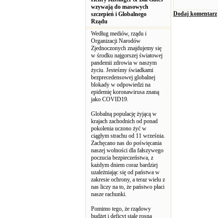
wzywają do masowych
Dodaj komentarz
szczepień i Globalnego
Rządu
Według mediów, rządu i
Organizacji Narodów
Zjednoczonych znajdujemy się
w środku najgorszej światowej
pandemii zdrowia w naszym
życiu. Jesteśmy świadkami
bezprecedensowej globalnej
blokady w odpowiedzi na
epidemię koronawirusa znaną
jako COVID19.
Globalną populację żyjącą w
krajach zachodnich od ponad
pokolenia uczono żyć w
ciągłym strachu od 11 września.
Zachęcano nas do poświęcania
naszej wolności dla fałszywego
poczucia bezpieczeństwa, z
każdym dniem coraz bardziej
uzależniając się od państwa w
zakresie ochrony, a teraz wielu z
nas liczy na to, że państwo płaci
nasze rachunki.
Pomimo tego, że rządowy
budżet i deficyt stale rosną