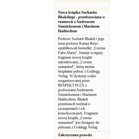
Nowa książka Sucharita
Bhakdiego - przedstawiona w
rozmowie z Andreasem
Sönnichsenem i Martinem
Haditschem
Profesor Sucharit Bhakdi i jego
żona profesor Karina Reiss
opublikowali bestseller „Corona
False Alarm”. Istnieje wstępny
fragment nowej książki
zatytułowanej „Corona
unmasked”, którą można
bezpłatnie pobrać z Goldegg
Verlag. W dyskusji wideo
zorganizowanej przez
RESPEKT PLUS z
profesorami Andreasem
Sönnichsenem i Martinem
Haditschem, Bhakdi
przedstawił rozdział o
szczepieniach i ich
konsekwencjach. Fragment
nowej książki „Corona
unmasked” jest dostępny do
pobrania z Goldegg Verlag
Zakrzyczana prawda