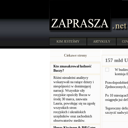
KIM JESTEŚMY
ARTYKUŁY
COV
Ciekawe strony
157 mld U
Kto zmasakrował ludność
W budżeci
Buczy?
komisja 
Różni niezależni analitycy
wskazywali na rażące dziury i
Prawdopodobieńs
niespójności w dominującej
Zjednoczonych,
narracji. Wszystkie siły
rosyjskie opuściły Bucza w
Po 10 miesiącac
środę 30 marca, zauważa
osiągnęła już d
Lauria, powołując się na zgodę
wszystkich stron:
Tegoroczny defic
rosyjskich i ukraińskich
szczycić nadwyż
urzędników oraz zachodnich
obserwatorów mediów.
Henry Kissinger & Bill Gates