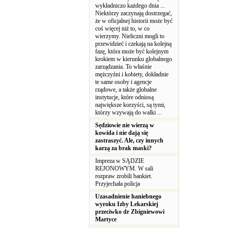
wykładniczo każdego dnia ...
Niektórzy zaczynają dostrzegać,
że w oficjalnej historii może być
coś więcej niż to, w co
wierzymy. Nieliczni mogli to
przewidzieć i czekają na kolejną
fazę, która może być kolejnym
krokiem w kierunku globalnego
zarządzania. To właśnie
mężczyźni i kobiety, dokładnie
te same osoby i agencje
rządowe, a także globalne
instytucje, które odniosą
największe korzyści, są tymi,
którzy wzywają do walki ...
Sędziowie nie wierzą w
kowida i nie dają się
zastraszyć. Ale, czy innych
karzą za brak maski?
Impreza w SĄDZIE
REJONOWYM. W sali
rozpraw zrobili bankiet.
Przyjechała policja
Uzasadnienie haniebnego
wyroku Izby Lekarskiej
przeciwko dr Zbigniewowi
Martyce