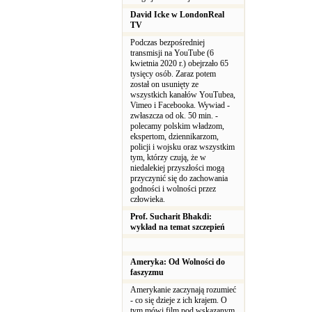
David Icke w LondonReal
TV
Podczas bezpośredniej
transmisji na YouTube (6
kwietnia 2020 r.) obejrzało 65
tysięcy osób. Zaraz potem
został on usunięty ze
wszystkich kanałów YouTubea,
Vimeo i Facebooka. Wywiad -
zwłaszcza od ok. 50 min. -
polecamy polskim władzom,
ekspertom, dziennikarzom,
policji i wojsku oraz wszystkim
tym, którzy czują, że w
niedalekiej przyszłości mogą
przyczynić się do zachowania
godności i wolności przez
człowieka.
Prof. Sucharit Bhakdi:
wykład na temat szczepień
Ameryka: Od Wolności do
faszyzmu
Amerykanie zaczynają rozumieć
- co się dzieje z ich krajem. O
tym mówi film pod wskazanym