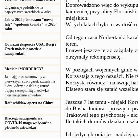
Doprowadzono więc do wykupu 
Organizacje pedofilskie na
kamienicę przy ulicy Floriański
najwyższych szczeblach władzy
miejskich.
Jak w 2022 planowano "nową
W tych latach była to wartość 
falę" "epidemii kowida" w 2025
roku
Od tego czasu Norbertanki kaza
teren.
Odważni eksperci z USA, Rosji i
Czech mówią prawdę o
I nawet jeszcze teraz zażądały 
szczepieniach
otrzymały rekompensatę.
W pożogach wojennych ginie w
Medialni MORDERCY!
Korzystają z tego oszuści. Nie 
Jak najgorsze szumowiny z
pierwszych stron gazet, szczuły na
Korzysta również - na swoją hań
ludzi, którzy nie dali się zatruć
Dlatego stara się zataić wszelki
trującą szczepionką przeciwko
nieistniejącemu kowidowi
Jeszcze 7 lat temu - niejaki Ko
Rothschildów apetyt na Chiny
do Busha Juniora - prosząc o pr
Traktował tego psychopatę - ni
Dlaczego szczepionki na
Ile takich durniów działa na sz
COVID-19 mogą wpływać na
płodność człowieka?
Ich jedyną bronią jest nadzieja,