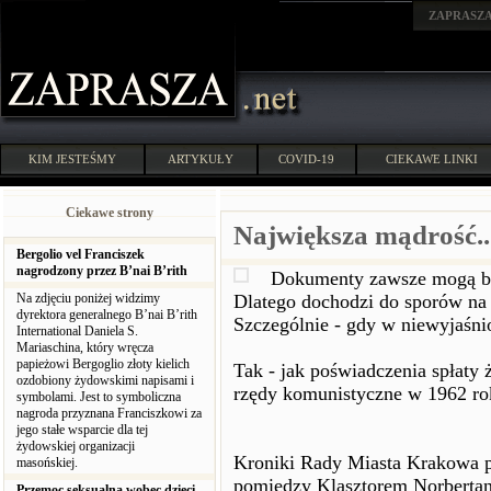
ZAPRASZ
KIM JESTEŚMY
ARTYKUŁY
COVID-19
CIEKAWE LINKI
Ciekawe strony
Największa mądrość.....
Bergolio vel Franciszek
nagrodzony przez B’nai B’rith
Dokumenty zawsze mogą bu
Na zdjęciu poniżej widzimy
Dlatego dochodzi do sporów na 
dyrektora generalnego B’nai B’rith
Szczególnie - gdy w niewyjaśni
International Daniela S.
Mariaschina, który wręcza
papieżowi Bergoglio złoty kielich
Tak - jak poświadczenia spłaty
ozdobiony żydowskimi napisami i
rzędy komunistyczne w 1962 ro
symbolami. Jest to symboliczna
nagroda przyznana Franciszkowi za
jego stałe wsparcie dla tej
żydowskiej organizacji
Kroniki Rady Miasta Krakowa p
masońskiej.
pomiędzy Klasztorem Norberta
Przemoc seksualna wobec dzieci