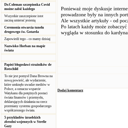
Dr.Coleman szczepionka Covid
Ponieważ moje dyskusje internet
możne zabić każdego
prowadzone były na innych porta
Wszystkie zaszczepione istot
Ale wszystkie artykuły - od poc
zaczną umierać jesienią
Po latach każdy może zobaczyć -
Ceremonia otwarcia tunelu
drogowego św. Gotarda
wygląda w stosunku do kardyna
Zapowiedź tego - co mamy dzisiaj
Nazwisko Horban na mapie
świata
Papież błogosławi strażników de
Rotschild
To nie jest pomysł Dana Browna na
nową powieść, ale wydarzenie,
które umknęło uwadze mediów w
Polsce, a oznacza wsparcie
Dodaj komentarz
Watykanu dla potężnych postaci
świata finansów i przemysłu,
deklarujących działania na rzecz
przemiany systemu gospodarczego
współczesnego świata.
5 przykładów izraelskich
zbrodni wojennych w Strefie
Gazy