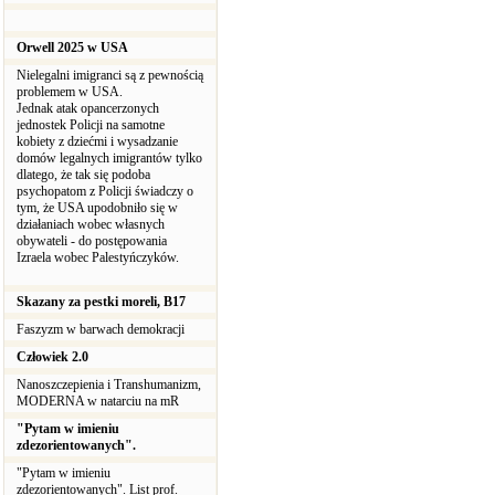
Orwell 2025 w USA
Nielegalni imigranci są z pewnością
problemem w USA.
Jednak atak opancerzonych
jednostek Policji na samotne
kobiety z dziećmi i wysadzanie
domów legalnych imigrantów tylko
dlatego, że tak się podoba
psychopatom z Policji świadczy o
tym, że USA upodobniło się w
działaniach wobec własnych
obywateli - do postępowania
Izraela wobec Palestyńczyków.
Skazany za pestki moreli, B17
Faszyzm w barwach demokracji
Człowiek 2.0
Nanoszczepienia i Transhumanizm,
MODERNA w natarciu na mR
"Pytam w imieniu
zdezorientowanych".
"Pytam w imieniu
zdezorientowanych". List prof.