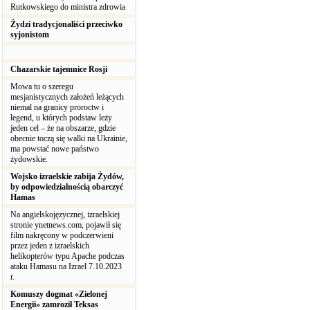
Rutkowskiego do ministra zdrowia
Żydzi tradycjonaliści przeciwko
syjonistom
Chazarskie tajemnice Rosji
Mowa tu o szeregu
mesjanistycznych założeń leżących
niemal na granicy proroctw i
legend, u których podstaw leży
jeden cel – że na obszarze, gdzie
obecnie toczą się walki na Ukrainie,
ma powstać nowe państwo
żydowskie.
Wojsko izraelskie zabija Żydów,
by odpowiedzialnością obarczyć
Hamas
Na angielskojęzycznej, izraelskiej
stronie ynetnews.com, pojawił się
film nakręcony w podczerwieni
przez jeden z izraelskich
helikopterów typu Apache podczas
ataku Hamasu na Izrael 7.10.2023
r.
Komuszy dogmat «Zielonej
Energii» zamroził Teksas