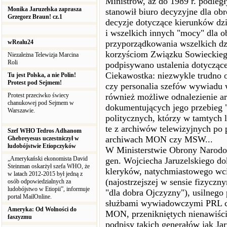
Ministrów, aż do 1989 r. podleg
Monika Jaruzelska zaprasza
stanowił biuro decyzyjne dla o
Grzegorz Braun! cz.1
decyzje dotyczące kierunków dz
i wszelkich innych "mocy" dla 
wRealu24
przyporządkowania wszelkich dzi
korzyściom Związku Sowieckie
Niezależna Telewizja Marcina
Roli
podpisywano ustalenia dotyczące 
Ciekawostka: niezwykle trudno o
Tu jest Polska, a nie Polin!
Protest pod Sejmem!
czy personalia szefów wywiadu 
Protest przeciwko świecy
również możliwe odnalezienie a
chanukowej pod Sejmem w
dokumentujących jego przebieg 
Warszawie.
politycznych, którzy w tamtych
te z archiwów telewizyjnych po
Szef WHO Tedros Adhanom
archiwach MON czy MSW...
Ghebreyesus uczestniczył w
ludobójstwie Etiopczyków
W Ministerstwie Obrony Narodow
„Amerykański ekonomista David
gen. Wojciecha Jaruzelskiego dok
Steinman oskarżył szefa WHO, że
kleryków, natychmiastowego wcie
w latach 2012-2015 był jedną z
(najostrzejszej w sensie fizyczn
osób odpowiedzialnych za
ludobójstwo w Etiopii”, informuje
"dla dobra Ojczyzny"), usilnego
portal MailOnline.
służbami wywiadowczymi PRL cz
Ameryka: Od Wolności do
MON, przenikniętych nienawiścią 
faszyzmu
podpisy takich generałów jak Jar