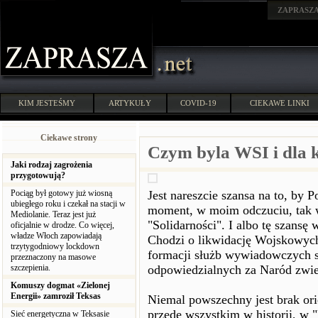
ZAPRASZ
KIM JESTEŚMY
ARTYKUŁY
COVID-19
CIEKAWE LINKI
Ciekawe strony
Czym byla WSI i dla 
Jaki rodzaj zagrożenia
przygotowują?
Pociąg był gotowy już wiosną
Jest nareszcie szansa na to, by 
ubiegłego roku i czekał na stacji w
moment, w moim odczuciu, tak wa
Mediolanie. Teraz jest już
"Solidarności". I albo tę szans
oficjalnie w drodze. Co więcej,
władze Włoch zapowiadają
Chodzi o likwidację Wojskowych
trzytygodniowy lockdown
formacji służb wywiadowczych s
przeznaczony na masowe
szczepienia.
odpowiedzialnych za Naród zwi
Komuszy dogmat «Zielonej
Energii» zamroził Teksas
Niemal powszechny jest brak orie
przede wszystkim w historii, w 
Sieć energetyczna w Teksasie