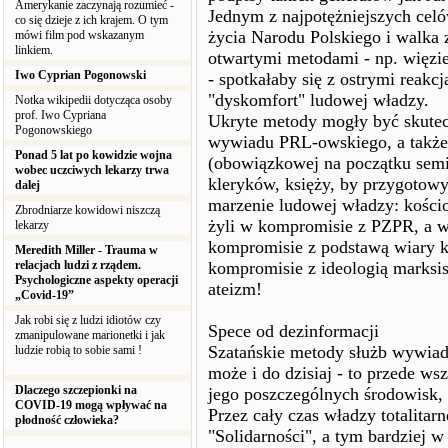
Amerykanie zaczynają rozumieć -
Jednym z najpotężniejszych cel
co się dzieje z ich krajem. O tym
życia Narodu Polskiego i walka 
mówi film pod wskazanym
linkiem.
otwartymi metodami - np. więzi
Iwo Cyprian Pogonowski
- spotkałaby się z ostrymi reak
"dyskomfort" ludowej władzy.
Notka wikipedii dotycząca osoby
prof. Iwo Cypriana
Ukryte metody mogły być skutec
Pogonowskiego
wywiadu PRL-owskiego, a także
Ponad 5 lat po kowidzie wojna
(obowiązkowej na początku semi
wobec uczciwych lekarzy trwa
kleryków, księży, by przygotowyw
dalej
marzenie ludowej władzy: kości
Zbrodniarze kowidowi niszczą
żyli w kompromisie z PZPR, a 
lekarzy
kompromisie z podstawą wiary ka
Meredith Miller - Trauma w
relacjach ludzi z rządem.
kompromisie z ideologią marksis
Psychologiczne aspekty operacji
ateizm!
„Covid-19”
Jak robi się z ludzi idiotów czy
Spece od dezinformacji
zmanipulowane marionetki i jak
Szatańskie metody służb wywia
ludzie robią to sobie sami !
może i do dzisiaj - to przede ws
Dlaczego szczepionki na
jego poszczególnych środowisk, 
COVID-19 mogą wpływać na
Przez cały czas władzy totalitar
płodność człowieka?
"Solidarności", a tym bardziej 