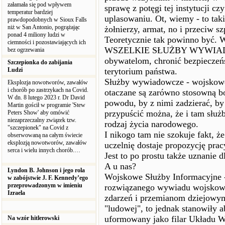
załamała się pod wpływem
sprawę z potęgi tej instytucji c
temperatur bardziej
uplasowaniu. Ot, wiemy - to ta
prawdopodobnych w Sioux Falls
niż w San Antonio, pogrążając
żołnierzy, armat, no i przeciw s
ponad 4 miliony ludzi w
Teoretycznie tak powinno być.
ciemności i pozostawiających ich
WSZELKIE SŁUŻBY WYWIADOWC
bez ogrzewania
obywatelom, chronić bezpieczeńs
Szczepionka do zabijania
Ludzi
terytorium państwa.
Służby wywiadowcze - wojskowe,
Eksplozja nowotworów, zawałów
i chorób po zastrzykach na Covid.
otaczane są zarówno stosowną bo
W dn. 8 lutego 2023 r. Dr David
powodu, by z nimi zadzierać, by
Martin gościł w programie 'Stew
przypuścić można, że i tam służ
Peters Show' aby omówić
niezaprzeczalny związek tzw.
rodzaj życia narodowego.
"szczepionek" na Covid z
I nikogo tam nie szokuje fakt, 
obserwowaną na całym świecie
eksplozją nowotworów, zawałów
uczelnię dostaje propozycję prac
serca i wielu innych chorób.…
Jest to po prostu także uznanie d
A u nas?
Lyndon B. Johnson i jego rola
Wojskowe Służby Informacyjne -
w zabójstwie J. F. Kennedy’ego
przeprowadzonym w imieniu
rozwiązanego wywiadu wojskoweg
Izraela
zdarzeń i przemianom dziejowym 
"ludowej", to jednak stanowiły a
uformowany jako filar Układu W
Na wzór hitlerowski