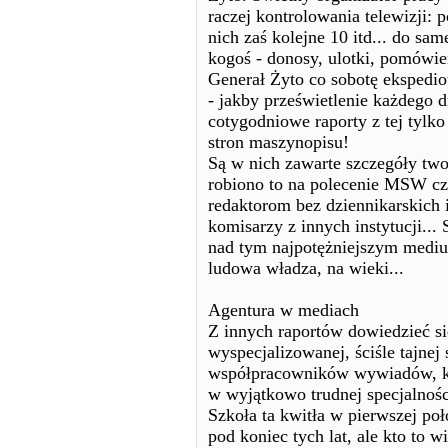
raczej kontrolowania telewizji: 
nich zaś kolejne 10 itd... do sam
kogoś - donosy, ulotki, pomówieni
Generał Żyto co sobotę ekspedio
- jakby prześwietlenie każdego d
cotygodniowe raporty z tej tylko
stron maszynopisu!
Są w nich zawarte szczegóły two
robiono to na polecenie MSW 
redaktorom bez dziennikarskich i
komisarzy z innych instytucji...
nad tym najpotężniejszym medium
ludowa władza, na wieki...
Agentura w mediach
Z innych raportów dowiedzieć si
wyspecjalizowanej, ściśle tajnej 
współpracowników wywiadów, ksz
w wyjątkowo trudnej specjalnośc
Szkoła ta kwitła w pierwszej po
pod koniec tych lat, ale kto to