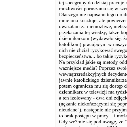
tej specgrupy do dzisiaj pracuj
możliwości poruszania się w sz
Dlaczego nie napisano tego do d
mnie ona kosztuje, ale powierze
uważałam za niemożliwe, niebe
przekazania tej wiedzy, także b
dziennikarzom (wydawało się, ż
katolikom) pracującym w naszyc
nich nie chciał ryzykować swego
bezpieczeństwa... bo takie ryzyk
Na przykład jakie są metody od
ważniejsze media? Poprzez swoi
wewnątrzredakcyjnych decydentów
jawnie katolickiego dziennikarza
potem ogranicza mu się dostęp 
dziennikarz w telewizji ma tydzi
a ten izolowany - dwa dni zdjęci
(nękanie niekończącymi się popr
nieudane"), następnie nie przyj
to brak postępu w pracy... i moż
Gdy we?mie się pod uwagę, że "