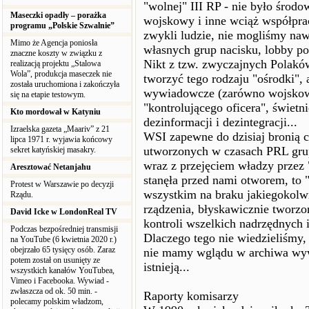
"wolnej" III RP - nie było środ
Maseczki opadły – porażka
wojskowy i inne wciąż współpra
programu „Polskie Szwalnie”
zwykli ludzie, nie mogliśmy na
Mimo że Agencja poniosła
własnych grup nacisku, lobby po
znaczne koszty w związku z
Nikt z tzw. zwyczajnych Polaków 
realizacją projektu „Stalowa
Wola”, produkcja maseczek nie
tworzyć tego rodzaju "ośrodki", 
została uruchomiona i zakończyła
wywiadowcze (zarówno wojskowe
się na etapie testowym.
"kontrolującego oficera", świetn
Kto mordował w Katyniu
dezinformacji i dezintegracji...
Izraelska gazeta „Maariv” z 21
WSI zapewne do dzisiaj bronią c
lipca 1971 r. wyjawia końcowy
utworzonych w czasach PRL gru
sekret katyńskiej masakry.
wraz z przejęciem władzy przez 
Aresztować Netanjahu
stanęła przed nami otworem, to "
Protest w Warszawie po decyzji
wszystkim na braku jakiegokolw
Rządu.
rządzenia, błyskawicznie tworz
David Icke w LondonReal TV
kontroli wszelkich nadrzędnych i
Podczas bezpośredniej transmisji
Dlaczego tego nie wiedzieliśmy,
na YouTube (6 kwietnia 2020 r.)
obejrzało 65 tysięcy osób. Zaraz
nie mamy wglądu w archiwa wyw
potem został on usunięty ze
istnieją...
wszystkich kanałów YouTubea,
Vimeo i Facebooka. Wywiad -
zwłaszcza od ok. 50 min. -
Raporty komisarzy
polecamy polskim władzom,