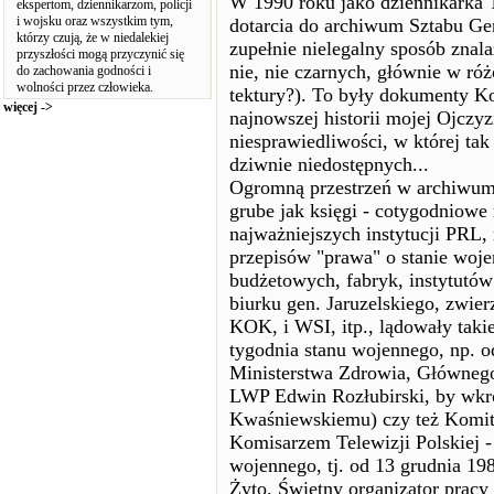
W 1990 roku jako dziennikarka 
ekspertom, dziennikarzom, policji
i wojsku oraz wszystkim tym,
dotarcia do archiwum Sztabu G
którzy czują, że w niedalekiej
zupełnie nielegalny sposób znal
przyszłości mogą przyczynić się
nie, nie czarnych, głównie w róż
do zachowania godności i
wolności przez człowieka.
tektury?). To były dokumenty K
więcej ->
najnowszej historii mojej Ojczyz
niesprawiedliwości, w której tak
dziwnie niedostępnych...
Ogromną przestrzeń w archiwum
grube jak księgi - cotygodniow
najważniejszych instytucji PRL
przepisów "prawa" o stanie woje
budżetowych, fabryk, instytutów
biurku gen. Jaruzelskiego, zwier
KOK, i WSI, itp., lądowały takie
tygodnia stanu wojennego, np. o
Ministerstwa Zdrowia, Głównego
LWP Edwin Rozłubirski, by wkró
Kwaśniewskiemu) czy też Komitet
Komisarzem Telewizji Polskiej - b
wojennego, tj. od 13 grudnia 1981
Żyto. Świetny organizator pracy 