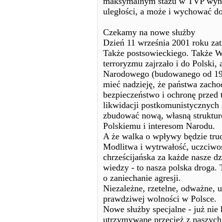
maksymalnym stażu w TVP wynosi
uległości, a może i wychować do
Czekamy na nowe służby
Dzień 11 września 2001 roku za
Także postsowieckiego. Także W
terroryzmu zajrzało i do Polski,
Narodowego (budowanego od 19
mieć nadzieję, że państwa zachod
bezpieczeństwo i ochronę przed
likwidacji postkomunistycznych s
zbudować nową, własną struktu
Polskiemu i interesom Narodu.
A że walka o wpływy będzie trud
Modlitwa i wytrwałość, uczciwo
chrześcijańska za każde nasze d
wiedzy - to nasza polska droga.
o zaniechanie agresji.
Niezależne, rzetelne, odważne, u
prawdziwej wolności w Polsce.
Nowe służby specjalne - już ni
utrzymywane przecież z naszych 