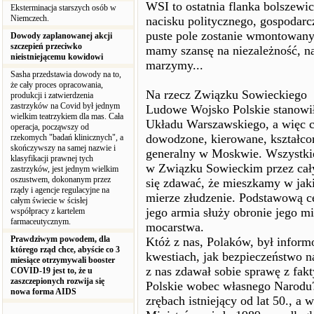
WSI to ostatnia flanka bolszewi
Eksterminacja starszych osób w
Niemczech.
nacisku politycznego, gospodarc
puste pole zostanie wmontowany
Dowody zaplanowanej akcji
szczepień przeciwko
mamy szansę na niezależność, na
nieistniejącemu kowidowi
marzymy...
Sasha przedstawia dowody na to,
że cały proces opracowania,
Na rzecz Związku Sowieckiego
produkcji i zatwierdzenia
zastrzyków na Covid był jednym
Ludowe Wojsko Polskie stanowił
wielkim teatrzykiem dla mas. Cała
Układu Warszawskiego, a więc c
operacja, począwszy od
dowodzone, kierowane, kształcon
rzekomych "badań klinicznych", a
skończywszy na samej nazwie i
generalny w Moskwie. Wszystkie 
klasyfikacji prawnej tych
w Związku Sowieckim przez cały
zastrzyków, jest jednym wielkim
oszustwem, dokonanym przez
się zdawać, że mieszkamy w jak
rządy i agencje regulacyjne na
mierze złudzenie. Podstawową cec
całym świecie w ścisłej
jego armia służy obronie jego m
współpracy z kartelem
farmaceutycznym.
mocarstwa.
Prawdziwym powodem, dla
Któż z nas, Polaków, był infor
którego rząd chce, abyście co 3
kwestiach, jak bezpieczeństwo n
miesiące otrzymywali booster
z nas zdawał sobie sprawę z fak
COVID-19 jest to, że u
zaszczepionych rozwija się
Polskie wobec własnego Narodu
nowa forma AIDS
zrębach istniejący od lat 50., a