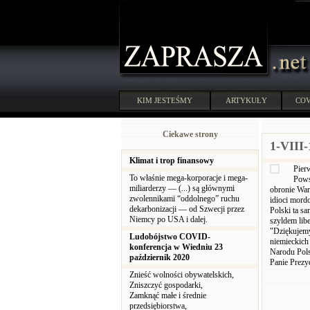
KIM JESTEŚMY
ARTYKUŁY
COV
Ciekawe strony
1-VIII-
Klimat i trop finansowy
Pier
To właśnie mega-korporacje i mega-
Pows
miliarderzy — (...) są głównymi
obronie War
zwolennikami “oddolnego” ruchu
idioci mordo
dekarbonizacji — od Szwecji przez
Polski ta 
Niemcy po USA i dalej.
szyldem lib
"Dziękujemy
Ludobójstwo COVID-
niemieckich
konferencja w Wiedniu 23
Narodu Pols
październik 2020
Panie Prezy
Znieść wolności obywatelskich,
Zniszczyć gospodarki,
Zamknąć małe i średnie
przedsiębiorstwa,