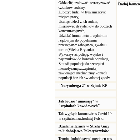
Oddzielić, izolować i terroryzować
Dodaj komen
członków rodziny,
Zubożyć ludzi, w tym zniszczyć
miejsca pracy,
Usunąć dzieci z ich rodzin,
Internować dysydentów do obozach
koncentracyjnych,
Udzielać immunitetu urzędnikom
rządowym do popełnienia
przestępstw: zabójstwo, gwałtu i
tortur (Wielka Brytania),
Wykorzystać policję, wojsko i
najemników do kontroli populacji,
Zmusić populacje do szczepień
niemedyczną szczepionką
zawierającą mechanizmy kontroli
populacji bez ich świadomej zgody
"Norymberga 2" w Sejmie RP
Jak ludzie "umierają" w
"szpitalach kowidowych"
Tak wygląda koronawirus Covid 19
w szpitalach zachodniej Polski
Działania Izraela w Strefie Gazy
to ludobójstwo Palestyńczyków
Termin „ludobójstwo” powinien nas