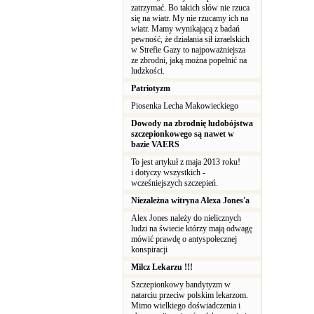
zatrzymać. Bo takich słów nie rzuca
się na wiatr. My nie rzucamy ich na
wiatr. Mamy wynikającą z badań
pewność, że działania sił izraelskich
w Strefie Gazy to najpoważniejsza
ze zbrodni, jaką można popełnić na
ludzkości.
Patriotyzm
Piosenka Lecha Makowieckiego
Dowody na zbrodnię ludobójstwa
szczepionkowego są nawet w
bazie VAERS
To jest artykuł z maja 2013 roku!
i dotyczy wszystkich -
wcześniejszych szczepień.
Niezależna witryna Alexa Jones'a
Alex Jones należy do nielicznych
ludzi na świecie którzy mają odwagę
mówić prawdę o antyspołecznej
konspiracji
Milcz Lekarzu !!!
Szczepionkowy bandytyzm w
natarciu przeciw polskim lekarzom.
Mimo wielkiego doświadczenia i