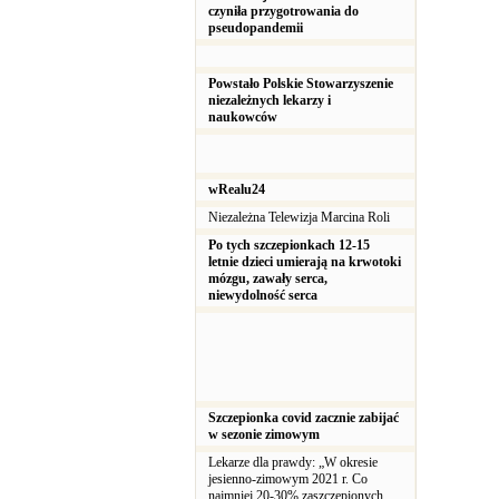
czyniła przygotrowania do
pseudopandemii
Powstało Polskie Stowarzyszenie
niezależnych lekarzy i
naukowców
wRealu24
Niezależna Telewizja Marcina Roli
Po tych szczepionkach 12-15
letnie dzieci umierają na krwotoki
mózgu, zawały serca,
niewydolność serca
Szczepionka covid zacznie zabijać
w sezonie zimowym
Lekarze dla prawdy: „W okresie
jesienno-zimowym 2021 r. Co
najmniej 20-30% zaszczepionych