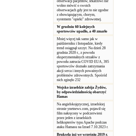
obserwacji pacjentów, lekarzowi nie
wolno mówić o swoich
obserwacjach gdy jest to nie zgodne
z obowiązującym, chorym,
systemem "opieki" zdrowotnej.
W grudniu 60 kolejnych
sportowców upadło, a 40 zmarło
Mniej więcej tak samo jak w
październiku i listopadzie, kiedy
trend osiągnął szczyt. Na dzień 28
grudnia 2020 r., z powodu
eksperymentalnych strzałów z
powodu zatrucia COVID EUA, 395
sportowców doznało zatrzymania
akcji serca i innych poważnych
problemów zdrowotnych. Spośród
nich zginęło 232
Wojsko izraelskie zabija Żydów,
by odpowiedzialnością obarczyć
Hamas
Na angielskojęzycznej, izraelskiej
stronie ynetnews.com, pojawił się
film nakręcony w podczerwieni
przez jeden z izraelskich
helikopterów typu Apache podczas
ataku Hamasu na Izrael 7.10.2023 r.
Bruksela już we wrześniu 2019 r.