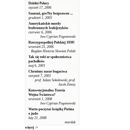
Dzielni Polacy
styczeń 17, 2006
Szantaż, gro?by bezprawne ...
grudzień 1, 2003
Amerykańskie mordy
bezbronnych Irakijczyków
czerwiec 6, 2006
Iwo Cyprian Pogonowski
Rzeczypospolitej Polskiej 1939!
wrzesień 25, 2006
Bogdan Historia Slowian Polski
Tak się robi ze społeczeństwa
pachołków
maj 6, 2003
Chrońmy nasze bogactwa
sierpień 7, 2003
prof. Julian Sokołowski, prof.
Jacek Zimny
Konwencjonalna Trzecia
Wojna Światowa?
wrzesień 1, 2008
Iwo Cyprian Pogonowski
Warto poczytać książkę Putina
o judo
luty 21, 2008
marduk
więcej ->