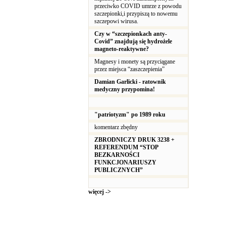
przeciwko COVID umrze z powodu
szczepionki,i przypiszą to nowemu
szczepowi wirusa.
Czy w “szczepionkach anty-
Covid” znajdują się hydrożele
magneto-reaktywne?
Magnesy i monety są przyciągane
przez miejsca “zaszczepienia”
Damian Garlicki - ratownik
medyczny przypomina!
"patriotyzm" po 1989 roku
komentarz zbędny
ZBRODNICZY DRUK 3238 +
REFERENDUM “STOP
BEZKARNOŚCI
FUNKCJONARIUSZY
PUBLICZNYCH”
więcej ->