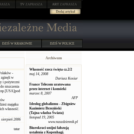
RASZA
TV
ZAPRASZA
ART
ZAPRASZA
Dodaj artykuł
DZIŚ W KRAKOWIE
DZIŚ W POLSCE
Archiwum
Własność rzecz święta cz.2/2
Polaków -
maj 14, 2008
zginęli w
Dariusz Kosiur
y i pożyteczni
France Telecom uratowana
 do niszczenia
przez internet i komórki
u np.[USA]pod
marzec 8, 2007
AFP
wców
Ideolog globalizmu - Zbigniew
dzież majątku
Kazimierz Brzeziński
ich własność.
(Tajna władza Świata)
listopad 19, 2005
 sierpień 2006
www.naszdziennik.pl
Biurokraci unijni fałszują
tatar
ustalenia z Kopenhagi.