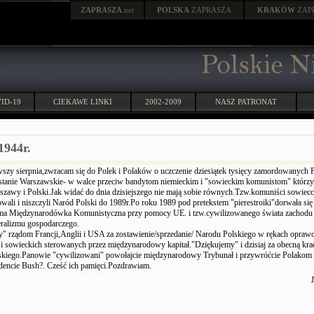
ZAPRASZA
.net
POLSKA
ZAPRASZA
KRAKÓW
ZAP
ID-19
CIEKAWE LINKI
2002-2009
NASZ PATRONAT
1944r.
wszy sierpnia,zwracam się do Polek i Polaków o uczczenie dziesiątek tysięcy zamordowanych 
tanie Warszawskie- w walce przeciw bandytom niemieckim i "sowieckim komunistom" którzy 
szawy i Polski.Jak widać do dnia dzisiejszego nie mają sobie równych.Tzw.komuniści sowiecc
wali i niszczyli Naród Polski do 1989r.Po roku 1989 pod pretekstem "pierestroiki"dorwała się
sama Międzynarodówka Komunistyczna przy pomocy UE. i tzw.cywilizowanego świata zachod
eralizmu gospodarczego.
" rządom Francji,Anglii i USA za zostawienie/sprzedanie/ Narodu Polskiego w rękach opra
 i sowieckich sterowanych przez międzynarodowy kapitał."Dziękujemy" i dzisiaj za obecną kra
kiego.Panowie "cywilizowani" powołajcie międzynarodowy Trybunał i przywróćcie Polakom 
dencie Bush?. Cześć ich pamięci.Pozdrawiam.
1