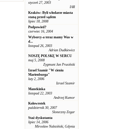
styczeń 27, 2003
IAR
Kraków: Byli włodarze miasta
staną przed sądem
lipiec 18, 2008
Podpowied?
czerwiec 16, 2004
Wyborcy-a teraz mamy Was w
d...
listopad 26, 2003
Adrian Dudkiewicz
NOSZĘ POLSKĘ W SERCU
maj 5, 2008
Zygmunt Jan Prusiński
Izrael Szamir "W cieniu
Marienburga"
luty 2, 2006
Izrael Szamir
Manekinka
listopad 22, 2003
Andrzej Kumor
Kolowrotek
październik 30, 2007
Sloneczny Zegar
Staż dyskutanta
lipiec 14, 2006
Mirosław Naleziński, Gdynia