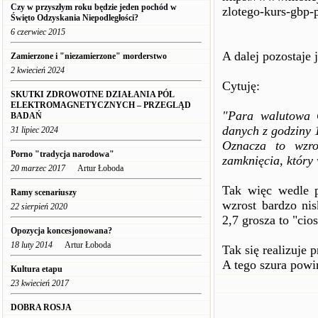
Czy w przyszłym roku będzie jeden pochód w
zlotego-kurs-gbp
Święto Odzyskania Niepodległości?
6 czerwiec 2015
A dalej pozostaje 
Zamierzone i "niezamierzone" morderstwo
2 kwiecień 2024
Cytuję:
SKUTKI ZDROWOTNE DZIAŁANIA PÓL
ELEKTROMAGNETYCZNYCH – PRZEGLĄD
"Para walutowa 
BADAŃ
danych z godziny 
31 lipiec 2024
Oznacza to wzr
Porno "tradycja narodowa"
zamknięcia, który 
20 marzec 2017
Artur Łoboda
Tak więc wedle p
Ramy scenariuszy
wzrost bardzo nis
22 sierpień 2020
2,7 grosza to "cio
Opozycja koncesjonowana?
18 luty 2014
Artur Łoboda
Tak się realizuje 
A tego szura powi
Kultura etapu
23 kwiecień 2017
DOBRA ROSJA