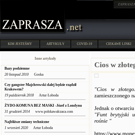
ZAPRASZ
KIM JESTEŚMY
ARTYKUŁY
COVID-19
CIEKAWE LINKI
Inne artykuły
Cios w złote
Bazy podziemne
20 listopad 2010
Goska
Czy gangster Majchrowski dalej będzie rządził
"Cios w złotego
Krakowem?
zamieszczonego na
19 październik 2018
Artur Łoboda
ŻYDO-KOMUNA BEZ MASKI -Józef z Londynu
Jednak o otwarciu 
31 grudzień 2014
www.polskawalczaca.com
"Funt brytyjski
rośnie "
Najbliższe zmiany techniczne
1 wrzesień 2020
Artur Łoboda
https://www.money