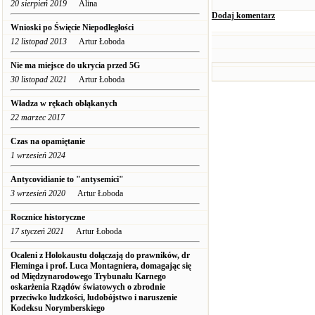
20 sierpień 2019
Alina
Dodaj komentarz
Wnioski po Święcie Niepodległości
12 listopad 2013
Artur Łoboda
Nie ma miejsce do ukrycia przed 5G
30 listopad 2021
Artur Łoboda
Władza w rękach obłąkanych
22 marzec 2017
Czas na opamiętanie
1 wrzesień 2024
Antycovidianie to "antysemici"
3 wrzesień 2020
Artur Łoboda
Rocznice historyczne
17 styczeń 2021
Artur Łoboda
Ocaleni z Holokaustu dołączają do prawników, dr
Fleminga i prof. Luca Montagniera, domagając się
od Międzynarodowego Trybunału Karnego
oskarżenia Rządów światowych o zbrodnie
przeciwko ludzkości, ludobójstwo i naruszenie
Kodeksu Norymberskiego