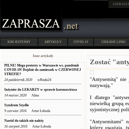
ZAPRASZ
KIM JESTEŚMY
ARTYKUŁY
COVID-19
CIEKAWE LINKI
Inne artykuły
Zostać "ant
PILNE! Mega protesty w Warszawie ws. pandemii
COVID-19! Dojdzie do zamieszek w CZERWONEJ
STREFIE?
"Antysemitą" nie 
24 październik 2020
wRealu24
nazywają."
Inżynier do LEKARZY w sprawie koronawirusa
14 marzec 2020
Alina
I dlatego "antys
niewielką grupą e
Syndrom Szydło
syjonistycznej poli
9 czerwiec 2016
Artur Łoboda
Naród do takich nie należy
"Antysemitami" 
16 sierpień 2016
Artur Łoboda
którzy uważają, ż