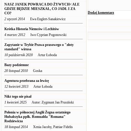
NASZ JANEK POWRACA DO ŻYWYCH< ALE
GDZIE BĘDZIE MIESZKAŁ, CO JADŁ I ZA
Dodaj komentarz
CO?
2 styczeń 2014
Ewa Englert-Sanakiewicz
Krótka Historia Niemców i Lechitów
4 marzec 2012
Iwo Cyprian Pogonowski
Zapytanie w Trybie Prawa prasowego o "złoty
standard" wirusa
10 październik 2020
Artur Łoboda
Bazy podziemne
20 listopad 2010
Goska
Agentura przebrana za lewicę
12 kwiecień 2013
Artur Łoboda
Nikt tego nie pisał
1 kwiecień 2025
Autor: Zygmunt Jan Prusiński
Polonia w północnej Anglii Żegna ostatniego
Hubalczyka ppłk. Romualda "Romana"
Rodziewicza
18 listopad 2014
Xenia Jacoby, Patriae Fidelis