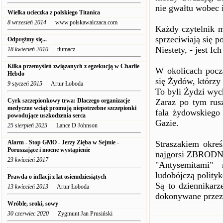
nie gwałtu wobec 
Wielka ucieczka z polskiego Titanica
8 wrzesień 2014
www.polskawalczaca.com
Każdy czytelnik m
sprzeciwiają się po
Odprężmy się...
Niestety, - jest Ic
18 kwiecień 2010
tłumacz
Kilka przemyśleń związanych z egzekucją w Charlie
W okolicach począ
Hebdo
się Żydów, którzy
9 styczeń 2015
Artur Łoboda
To byli Żydzi wyc
Cyrk szczepionkowy trwa: Dlaczego organizacje
Zaraz po tym rusz
medyczne wciąż promują niepotrzebne szczepionki
fala żydowskiego
powodujące uszkodzenia serca
Gazie.
25 sierpień 2025
Lance D Johnson
Alarm - Stop GMO - Jerzy Zięba w Sejmie -
Straszakiem okreś
Poruszające i mocne wystąpienie
najgorsi ZBRODNI
23 kwiecień 2017
"Antysemitami"
ludobójczą polityk
Prawda o inflacji z lat osiemdziesiątych
Są to dziennikarz
13 kwiecień 2013
Artur Łoboda
dokonywane przez
Wróble, sroki, sowy
30 czerwiec 2020
Zygmunt Jan Prusiński