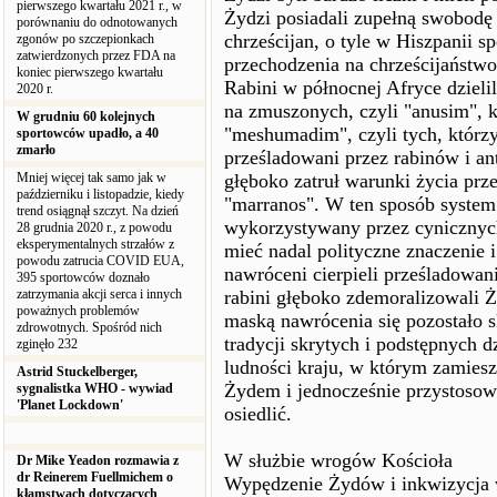
pierwszego kwartału 2021 r., w
Żydzi posiadali zupełną swobodę 
porównaniu do odnotowanych
chrześcijan, o tyle w Hiszpanii s
zgonów po szczepionkach
zatwierdzonych przez FDA na
przechodzenia na chrześcijaństwo
koniec pierwszego kwartału
Rabini w północnej Afryce dziel
2020 r.
na zmuszonych, czyli "anusim", kt
W grudniu 60 kolejnych
"meshumadim", czyli tych, którzy 
sportowców upadło, a 40
zmarło
prześladowani przez rabinów i an
Mniej więcej tak samo jak w
głęboko zatruł warunki życia pr
październiku i listopadzie, kiedy
"marranos". W ten sposób syste
trend osiągnął szczyt. Na dzień
wykorzystywany przez cynicznych
28 grudnia 2020 r., z powodu
eksperymentalnych strzałów z
mieć nadal polityczne znaczenie 
powodu zatrucia COVID EUA,
nawróceni cierpieli prześladowan
395 sportowców doznało
zatrzymania akcji serca i innych
rabini głęboko zdemoralizowali 
poważnych problemów
maską nawrócenia się pozostało 
zdrowotnych. Spośród nich
tradycji skrytych i podstępnych 
zginęło 232
ludności kraju, w którym zamiesz
Astrid Stuckelberger,
Żydem i jednocześnie przystosowa
sygnalistka WHO - wywiad
'Planet Lockdown'
osiedlić.
W służbie wrogów Kościoła
Dr Mike Yeadon rozmawia z
dr Reinerem Fuellmichem o
Wypędzenie Żydów i inkwizycja 
kłamstwach dotyczących