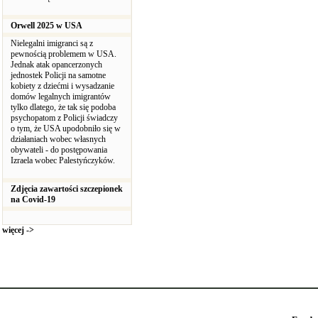
Orwell 2025 w USA
Nielegalni imigranci są z
pewnością problemem w USA.
Jednak atak opancerzonych
jednostek Policji na samotne
kobiety z dziećmi i wysadzanie
domów legalnych imigrantów
tylko dlatego, że tak się podoba
psychopatom z Policji świadczy
o tym, że USA upodobniło się w
działaniach wobec własnych
obywateli - do postępowania
Izraela wobec Palestyńczyków.
Zdjęcia zawartości szczepionek
na Covid-19
więcej ->