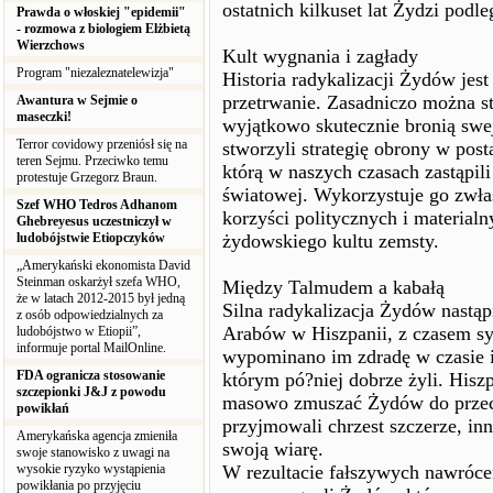
ostatnich kilkuset lat Żydzi podleg
Prawda o włoskiej "epidemii"
- rozmowa z biologiem Elżbietą
Wierzchows
Kult wygnania i zagłady
Program "niezaleznatelewizja"
Historia radykalizacji Żydów jest
przetrwanie. Zasadniczo można stw
Awantura w Sejmie o
maseczki!
wyjątkowo skutecznie bronią swej
Terror covidowy przeniósł się na
stworzyli strategię obrony w post
teren Sejmu. Przeciwko temu
którą w naszych czasach zastąpil
protestuje Grzegorz Braun.
światowej. Wykorzystuje go zwła
Szef WHO Tedros Adhanom
korzyści politycznych i materialn
Ghebreyesus uczestniczył w
ludobójstwie Etiopczyków
żydowskiego kultu zemsty.
„Amerykański ekonomista David
Steinman oskarżył szefa WHO,
Między Talmudem a kabałą
że w latach 2012-2015 był jedną
Silna radykalizacja Żydów nastą
z osób odpowiedzialnych za
Arabów w Hiszpanii, z czasem sy
ludobójstwo w Etiopii”,
informuje portal MailOnline.
wypominano im zdradę w czasie i
FDA ogranicza stosowanie
którym pó?niej dobrze żyli. Hiszp
szczepionki J&J z powodu
masowo zmuszać Żydów do przech
powikłań
przyjmowali chrzest szczerze, in
Amerykańska agencja zmieniła
swoją wiarę.
swoje stanowisko z uwagi na
wysokie ryzyko wystąpienia
W rezultacie fałszywych nawróce
powikłania po przyjęciu