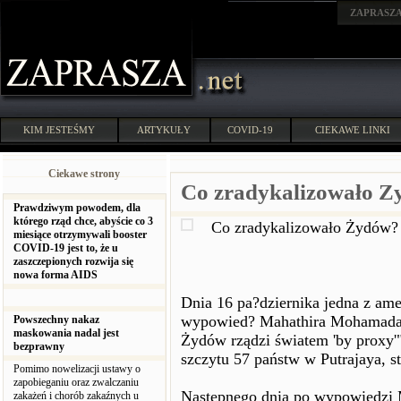
ZAPRASZ
KIM JESTEŚMY
ARTYKUŁY
COVID-19
CIEKAWE LINKI
Ciekawe strony
Co zradykalizowało 
Prawdziwym powodem, dla
którego rząd chce, abyście co 3
Co zradykalizowało Żydów?
miesiące otrzymywali booster
COVID-19 jest to, że u
zaszczepionych rozwija się
nowa forma AIDS
Dnia 16 pa?dziernika jedna z ame
wypowied? Mahathira Mohamada, 
Powszechny nakaz
maskowania nadal jest
Żydów rządzi światem 'by proxy'"
bezprawny
szczytu 57 państw w Putrajaya, st
Pomimo nowelizacji ustawy o
zapobieganiu oraz zwalczaniu
Następnego dnia po wypowiedzi M
zakażeń i chorób zakaźnych u