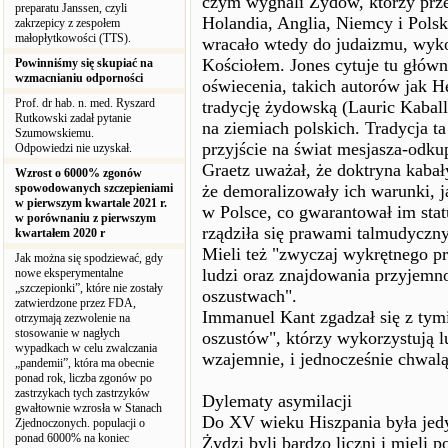
czym wygnali Żydów, którzy przen
preparatu Janssen, czyli
Holandia, Anglia, Niemcy i Pols
zakrzepicy z zespołem
małopłytkowości (TTS).
wracało wtedy do judaizmu, wykor
Kościołem. Jones cytuje tu główn
Powinniśmy się skupiać na
wzmacnianiu odporności
oświecenia, takich autorów jak He
Prof. dr hab. n. med. Ryszard
tradycję żydowską (Lauric Kaball
Rutkowski zadał pytanie
na ziemiach polskich. Tradycja t
Szumowskiemu.
przyjście na świat mesjasza-odkup
Odpowiedzi nie uzyskał.
Graetz uważał, że doktryna kabał
Wzrost o 6000% zgonów
spowodowanych szczepieniami
że demoralizowały ich warunki, j
w pierwszym kwartale 2021 r.
w Polsce, co gwarantował im sta
w porównaniu z pierwszym
rządziła się prawami talmudyczny
kwartałem 2020 r
Mieli też "zwyczaj wykrętnego p
Jak można się spodziewać, gdy
ludzi oraz znajdowania przyjemn
nowe eksperymentalne
„szczepionki”, które nie zostały
oszustwach".
zatwierdzone przez FDA,
Immanuel Kant zgadzał się z tymi
otrzymają zezwolenie na
stosowanie w nagłych
oszustów", którzy wykorzystują lu
wypadkach w celu zwalczania
wzajemnie, i jednocześnie chwalą
„pandemii”, która ma obecnie
ponad rok, liczba zgonów po
zastrzykach tych zastrzyków
Dylematy asymilacji
gwałtownie wzrosła w Stanach
Do XV wieku Hiszpania była je
Zjednoczonych. populacji o
ponad 6000% na koniec
Żydzi byli bardzo liczni i mieli