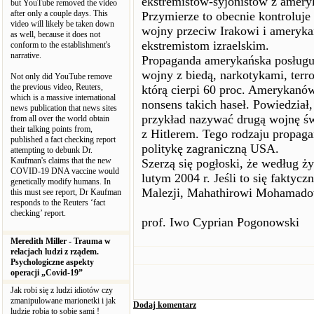
ekstremistów-syjonistów z amery
but YouTube removed the video
after only a couple days. This
Przymierze to obecnie kontroluje
video will likely be taken down
wojny przeciw Irakowi i amerykań
as well, because it does not
ekstremistom izraelskim.
conform to the establishment's
narrative.
Propaganda amerykańska posługuj
wojny z biedą, narkotykami, terr
Not only did YouTube remove
the previous video, Reuters,
którą cierpi 60 proc. Amerykanó
which is a massive international
nonsens takich haseł. Powiedział,
news publication that news sites
przykład nazywać drugą wojnę św
from all over the world obtain
their talking points from,
z Hitlerem. Tego rodzaju propag
published a fact checking report
politykę zagraniczną USA.
attempting to debunk Dr.
Kaufman's claims that the new
Szerzą się pogłoski, że według ż
COVID-19 DNA vaccine would
lutym 2004 r. Jeśli to się faktycz
genetically modify humans. In
Malezji, Mahathirowi Mohamado
this must see report, Dr Kaufman
responds to the Reuters ‘fact
checking’ report.
prof. Iwo Cyprian Pogonowski
Meredith Miller - Trauma w
relacjach ludzi z rządem.
Psychologiczne aspekty
operacji „Covid-19”
Jak robi się z ludzi idiotów czy
zmanipulowane marionetki i jak
Dodaj komentarz
ludzie robią to sobie sami !