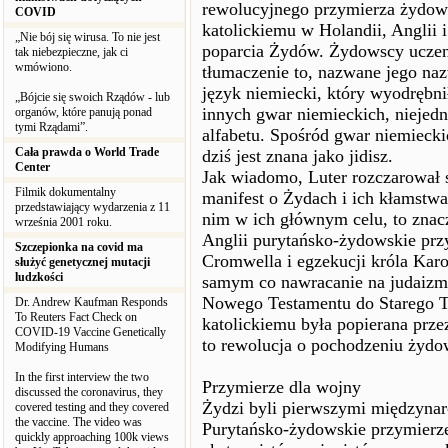
rewolucyjnego przymierza żydow
COVID
katolickiemu w Holandii, Anglii 
„Nie bój się wirusa. To nie jest
poparcia Żydów. Żydowscy uczeni 
tak niebezpieczne, jak ci
wmówiono.
tłumaczenie to, nazwane jego naz
język niemiecki, który wyodrębnił
„Bójcie się swoich Rządów - lub
innych gwar niemieckich, niejed
organów, które panują ponad
tymi Rządami”.
alfabetu. Spośród gwar niemieck
Cała prawda o World Trade
dziś jest znana jako jidisz.
Center
Jak wiadomo, Luter rozczarował s
Filmik dokumentalny
manifest o Żydach i ich kłamstwac
przedstawiający wydarzenia z 11
nim w ich głównym celu, to znacz
września 2001 roku.
Anglii purytańsko-żydowskie prz
Szczepionka na covid ma
Cromwella i egzekucji króla Karo
służyć genetycznej mutacji
ludzkości
samym co nawracanie na judaizm.
Nowego Testamentu do Starego T
Dr. Andrew Kaufman Responds
To Reuters Fact Check on
katolickiemu była popierana prze
COVID-19 Vaccine Genetically
to rewolucja o pochodzeniu żyd
Modifying Humans
In the first interview the two
Przymierze dla wojny
discussed the coronavirus, they
Żydzi byli pierwszymi międzyna
covered testing and they covered
the vaccine. The video was
Purytańsko-żydowskie przymierze
quickly approaching 100k views