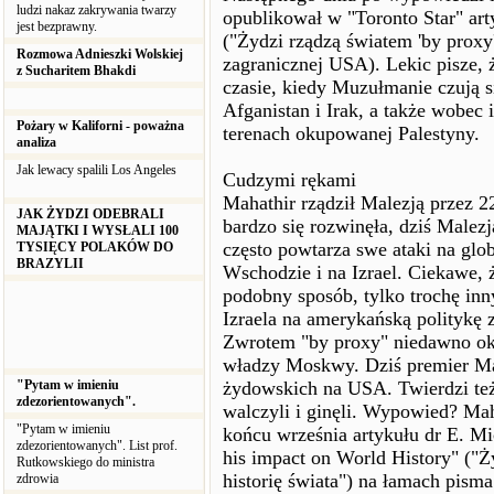
ludzi nakaz zakrywania twarzy
opublikował w "Toronto Star" arty
jest bezprawny.
("Żydzi rządzą światem 'by proxy'
Rozmowa Adnieszki Wolskiej
zagranicznej USA). Lekic pisze, 
z Sucharitem Bhakdi
czasie, kiedy Muzułmanie czują 
Afganistan i Irak, a także wobec
Pożary w Kaliforni - poważna
terenach okupowanej Palestyny.
analiza
Jak lewacy spalili Los Angeles
Cudzymi rękami
Mahathir rządził Malezją przez 2
JAK ŻYDZI ODEBRALI
bardzo się rozwinęła, dziś Malezj
MAJĄTKI I WYSŁALI 100
często powtarza swe ataki na glo
TYSIĘCY POLAKÓW DO
BRAZYLII
Wschodzie i na Izrael. Ciekawe, 
podobny sposób, tylko trochę in
Izraela na amerykańską politykę 
Zwrotem "by proxy" niedawno okr
władzy Moskwy. Dziś premier M
"Pytam w imieniu
żydowskich na USA. Twierdzi też,
zdezorientowanych".
walczyli i ginęli. Wypowied? Mah
"Pytam w imieniu
końcu września artykułu dr E. M
zdezorientowanych". List prof.
his impact on World History" ("Ż
Rutkowskiego do ministra
historię świata") na łamach pisma
zdrowia