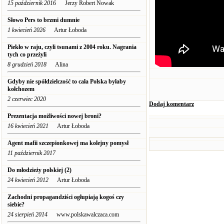
15 październik 2016
Jerzy Robert Nowak
Słowo Pers to brzmi dumnie
1 kwiecień 2026
Artur Łoboda
Piekło w raju, czyli tsunami z 2004 roku. Nagrania
tych co przeżyli
8 grudzień 2018
Alina
Gdyby nie spółdzielczość to cała Polska byłaby
kołchozem
2 czerwiec 2020
Dodaj komentarz
Prezentacja możliwości nowej broni?
16 kwiecień 2021
Artur Łoboda
Agent mafii szczepionkowej ma kolejny pomysł
11 październik 2017
Do młodzieży polskiej (2)
24 kwiecień 2012
Artur Łoboda
Zachodni propagandziści ogłupiają kogoś czy
siebie?
24 sierpień 2014
www.polskawalczaca.com