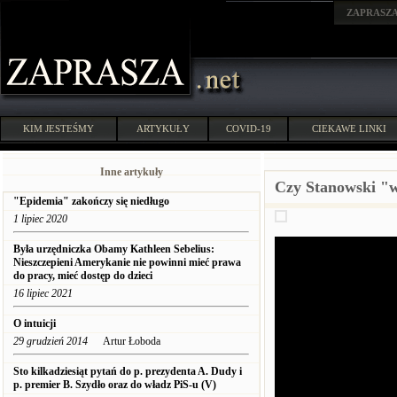
ZAPRASZ
KIM JESTEŚMY
ARTYKUŁY
COVID-19
CIEKAWE LINKI
Inne artykuły
Czy Stanowski "
"Epidemia" zakończy się niedługo
1 lipiec 2020
Była urzędniczka Obamy Kathleen Sebelius:
Nieszczepieni Amerykanie nie powinni mieć prawa
do pracy, mieć dostęp do dzieci
16 lipiec 2021
O intuicji
29 grudzień 2014
Artur Łoboda
Sto kilkadziesiąt pytań do p. prezydenta A. Dudy i
p. premier B. Szydło oraz do władz PiS-u (V)