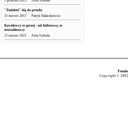
1 grudzień 2015
Artur Łoboda
"Zmieleni" idą do przodu
31 marzec 2013
Patryk Hałaczkiewicz
Kowidowcy to gorzej - niż hitlerowcy, to
neostalinowcy
21 marzec 2021
Artur Łoboda
Funda
Copyright © 2002