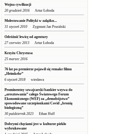
Wojna cywilizacji
20 grudzień 2016
Artur Łoboda
Molestowanie Polityki w zalążku...
31 styczeń 2010
Zygmunt Jan Prusiński
Odróżnić lewicę od agentury
27 czerwiec 2013
Artur Łoboda
Krzyżu Chrystusa
25 marzec 2016
76 lat po premierze pojawił się remake filmu
„Heimkehr”
6 styczeń 2018
wiesława
Prominentny szwajcarski bankier wzywa do
„aresztowania” całego Światowego Forum
Ekonomicznego (WEF) za „demobójstwo”
spowodowane szczepionkami Covid „bronią
biologiczną”
30 październik 2023
Ethan Huff
Dobrymi chęciami jest w kulturze piekło
wybrukowane