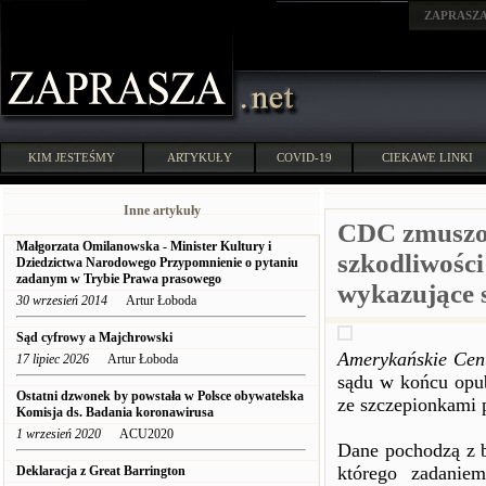
ZAPRASZ
KIM JESTEŚMY
ARTYKUŁY
COVID-19
CIEKAWE LINKI
Inne artykuły
CDC zmuszon
Małgorzata Omilanowska - Minister Kultury i
szkodliwości
Dziedzictwa Narodowego Przypomnienie o pytaniu
zadanym w Trybie Prawa prasowego
wykazujące 
30 wrzesień 2014
Artur Łoboda
Sąd cyfrowy a Majchrowski
Amerykańskie Cen
17 lipiec 2026
Artur Łoboda
sądu w końcu opub
Ostatni dzwonek by powstała w Polsce obywatelska
ze szczepionkami 
Komisja ds. Badania koronawirusa
1 wrzesień 2020
ACU2020
Dane pochodzą z 
którego zadanie
Deklaracja z Great Barrington