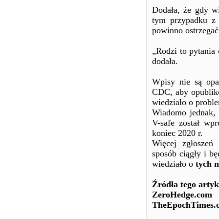
Dodała, że ​​gdy 
tym przypadku z 
powinno ostrzegać
„Rodzi to pytania 
dodała.
Wpisy nie są opa
CDC, aby opublik
wiedziało o proble
Wiadomo jednak, ż
V-safe został w
koniec 2020 r.
Więcej zgłoszeń
sposób ciągły i bę
wiedziało o
tych 
Źródła tego arty
ZeroHedge.com
TheEpochTimes.