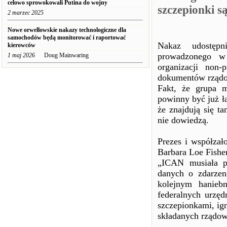
celowo sprowokowali Putina do wojny
szczepionki s
2 marzec 2025
Nowe orwellowskie nakazy technologiczne dla
samochodów będą monitorować i raportować
Nakaz udostępn
kierowców
prowadzonego w
1 maj 2026
Doug Mainwaring
organizacji non-
dokumentów rządo
Fakt, że grupa m
powinny być już ła
że znajdują się t
nie dowiedzą.
Prezes i współzał
Barbara Loe Fisher
„ICAN musiała p
danych o zdarzen
kolejnym haniebn
federalnych urzę
szczepionkami, ig
składanych rządow