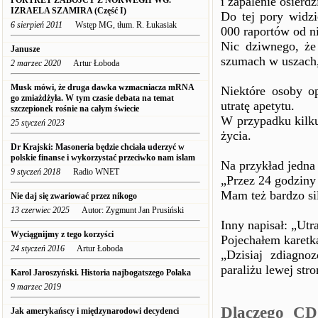
i zapalenie osierdz
PORTRET ZABÓJCY Z NORWEGII WG.
IZRAELA SZAMIRA (Część I)
Do tej pory widzi
6 sierpień 2011
Wstęp MG, tłum. R. Łukasiak
000 raportów od n
Nic dziwnego, że 
Janusze
szumach w uszach,
2 marzec 2020
Artur Łoboda
Musk mówi, że druga dawka wzmacniacza mRNA
Niektóre osoby op
go zmiażdżyła. W tym czasie debata na temat
utratę apetytu.
szczepionek rośnie na całym świecie
W przypadku kilku
25 styczeń 2023
życia.
Dr Krajski: Masoneria będzie chciała uderzyć w
polskie finanse i wykorzystać przeciwko nam islam
Na przykład jedna 
9 styczeń 2018
Radio WNET
„Przez 24 godziny
Mam też bardzo si
Nie daj się zwariować przez nikogo
13 czerwiec 2025
Autor: Zygmunt Jan Prusiński
Inny napisał: „Utr
Wyciągnijmy z tego korzyści
Pojechałem karetką
24 styczeń 2016
Artur Łoboda
„Dzisiaj zdiagn
paraliżu lewej str
Karol Jaroszyński. Historia najbogatszego Polaka
9 marzec 2019
Dlaczego CD
Jak amerykańscy i międzynarodowi decydenci