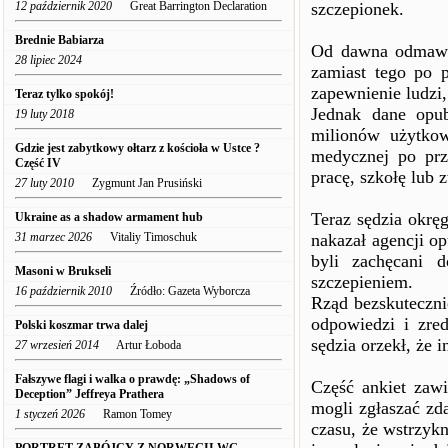
12 październik 2020
Great Barrington Declaration
szczepionek.
Brednie Babiarza
Od dawna odmawiaj
28 lipiec 2024
zamiast tego po 
zapewnienie ludzi,
Teraz tylko spokój!
Jednak dane opu
19 luty 2018
milionów użytko
Gdzie jest zabytkowy ołtarz z kościoła w Ustce ?
medycznej po prz
Część IV
pracę, szkołę lub 
27 luty 2010
Zygmunt Jan Prusiński
Teraz sędzia okr
Ukraine as a shadow armament hub
31 marzec 2026
Vitaliy Timoschuk
nakazał agencji o
byli zachęcani 
Masoni w Brukseli
szczepieniem.
16 październik 2010
Źródło: Gazeta Wyborcza
Rząd bezskuteczni
odpowiedzi i zre
Polski koszmar trwa dalej
sędzia orzekł, że 
27 wrzesień 2014
Artur Łoboda
Fałszywe flagi i walka o prawdę: „Shadows of
Część ankiet zawi
Deception” Jeffreya Prathera
mogli zgłaszać zd
1 styczeń 2026
Ramon Tomey
czasu, że wstrzyk