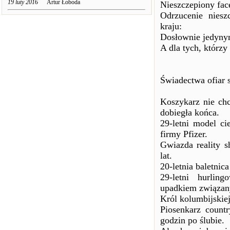
19 luty 2016
Artur Łoboda
Nieszczepiony fac
Odrzucenie nies
kraju:
Dosłownie jedynym
A dla tych, którzy
Świadectwa ofiar 
Koszykarz nie chc
dobiegła końca.
29-letni model c
firmy Pfizer.
Gwiazda reality 
lat.
20-letnia baletnic
29-letni hurli
upadkiem związan
Król kolumbijskie
Piosenkarz count
godzin po ślubie.