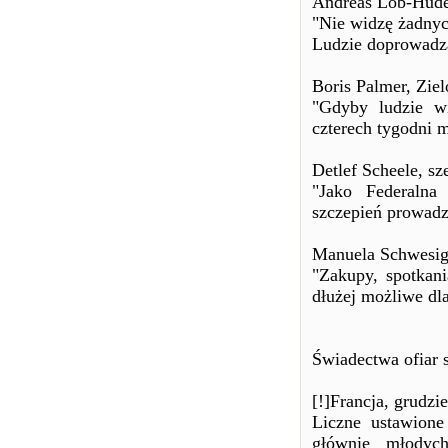
Andreas Lob-Hüdep
"Nie widzę żadnyc
Ludzie doprowadzaj
Boris Palmer, Ziel
"Gdyby ludzie wi
czterech tygodni 
Detlef Scheele, sz
"Jako Federalna
szczepień prowadz
Manuela Schwesig,
"Zakupy, spotkani
dłużej możliwe dl
Świadectwa ofiar 
[!]Francja, grudzie
Liczne ustawione
głównie młodych