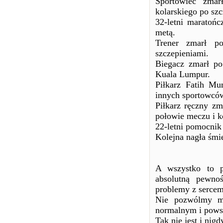
Sportowiec zmar
kolarskiego po szc
32-letni maratoń
metą.
Trener zmarł po
szczepieniami.
Biegacz zmarł po
Kuala Lumpur.
Piłkarz Fatih Mu
innych sportowców
Piłkarz ręczny z
połowie meczu i k
22-letni pomocnik 
Kolejna nagła śmi
A wszystko to p
absolutną pewno
problemy z sercem
Nie pozwólmy m
normalnym i pow
Tak nie jest i nigd