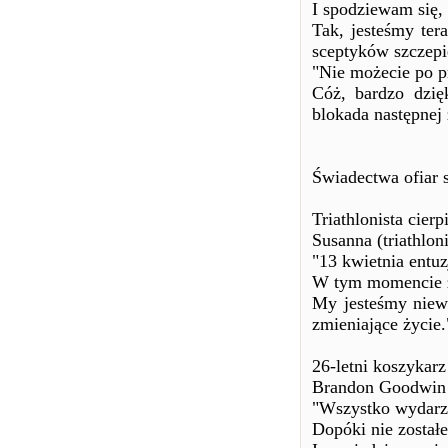
I spodziewam się, 
Tak, jesteśmy ter
sceptyków szczepi
"Nie możecie po p
Cóż, bardzo dzię
blokada następnej
Świadectwa ofiar 
Triathlonista cier
Susanna (triathloni
"13 kwietnia entuz
W tym momencie zm
My jesteśmy niew
zmieniające życie.
26-letni koszykarz
Brandon Goodwin 
"Wszystko wydarzy
Dopóki nie zostałe