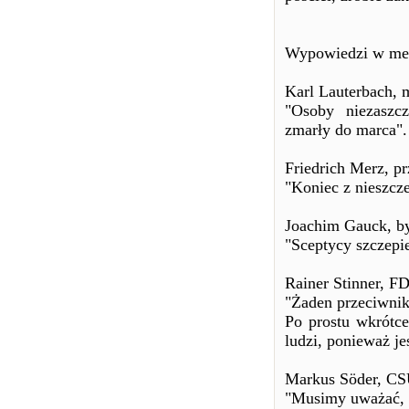
Wypowiedzi w med
Karl Lauterbach, 
"Osoby niezaszcz
zmarły do marca".
Friedrich Merz, p
"Koniec z nieszcz
Joachim Gauck, by
"Sceptycy szczepie
Rainer Stinner, F
"Żaden przeciwnik
Po prostu wkrótce
ludzi, ponieważ j
Markus Söder, CS
"Musimy uważać, a