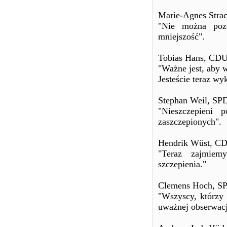
Marie-Agnes Stra
"Nie można pozw
mniejszość".
Tobias Hans, CDU
"Ważne jest, aby 
Jesteście teraz wy
Stephan Weil, SPD
"Nieszczepieni 
zaszczepionych".
Hendrik Wüst, CDU
"Teraz zajmiem
szczepienia."
Clemens Hoch, SPD
"Wszyscy, którzy 
uważnej obserwacj