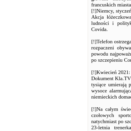
francuskich miast
[!]Niemcy, styczeń
Akcja łóżeczkow
ludności i poli
Covida.
[!]Telefon ostrzeg
rozpaczeni obywa
powodu najpoważn
po szczepieniu Co
[!]Kwiecień 2021:
Dokument Kla.TV 
tysiące umierają
wysoce alarmując
niemieckich domac
[!]Na całym świe
czołowych sport
natychmiast po szc
23-letnia trene