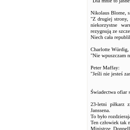
"Dla mnie to jasne
Nikolaus Blome, sz
"Z drugiej strony,
niekorzystne war
rezygnują ze szcze
Niech cała republ
Charlotte Würdig, 
"Nie wpuszczam ni
Peter Maffay:
"Jeśli nie jesteś 
Świadectwa ofiar 
23-letni piłkarz
Janssena.
To było rozdzieraj
Ten człowiek tak n
Ministrze Donnel