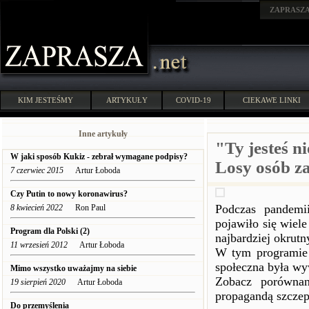
ZAPRASZ
KIM JESTEŚMY
ARTYKUŁY
COVID-19
CIEKAWE LINKI
Inne artykuły
"Ty jesteś n
W jaki sposób Kukiz - zebrał wymagane podpisy?
Losy osób z
7 czerwiec 2015
Artur Łoboda
Czy Putin to nowy koronawirus?
Podczas pandemi
8 kwiecień 2022
Ron Paul
pojawiło się wiel
Program dla Polski (2)
najbardziej okrutn
11 wrzesień 2012
Artur Łoboda
W tym programie 
społeczna była wy
Mimo wszystko uważajmy na siebie
Zobacz porównan
19 sierpień 2020
Artur Łoboda
propagandą szczepi
Do przemyślenia