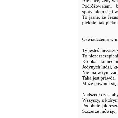
Ale chcę, żeby wi
Podróżowałem, 
spotykałem się i 
To jasne, że Jezu
pięknie, tak piękni
Oświadczenia w m
Ty jesteś niezaszc
To niezaszczepien
Kropka - koniec hi
Jedynych ludzi, k
Nie ma w tym żad
Taka jest prawda.
Może powinni się 
Nadszedł czas, ab
Wszyscy, z którymi
Podobnie jak reszta
Szczerze mówiąc,