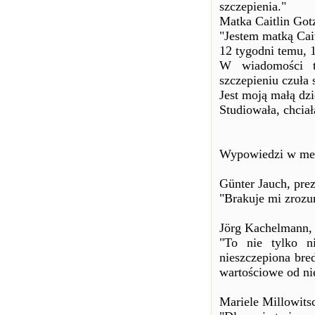
szczepienia."
Matka Caitlin Got
"Jestem matką Cai
12 tygodni temu, 1
W wiadomości te
szczepieniu czuła 
Jest moją małą dzi
Studiowała, chcia
Wypowiedzi w med
Günter Jauch, prez
"Brakuje mi zrozum
Jörg Kachelmann, 
"To nie tylko ni
nieszczepiona bred
wartościowe od ni
Mariele Millowits