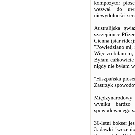
kompozytor piose
wezwał do uwię
niewydolności ser
Australijska gwi
szczepionce Pfizer
Cienna (star rider)
"Powiedziano mi, 
Więc zrobiłam to,
Byłam całkowicie 
nigdy nie byłam w 
"Hiszpańska piosen
Zastrzyk spowodował
Międzynarodowy t
wyniku bardzo 
spowodowanego sz
36-letni bokser je
3. dawki "szczepio