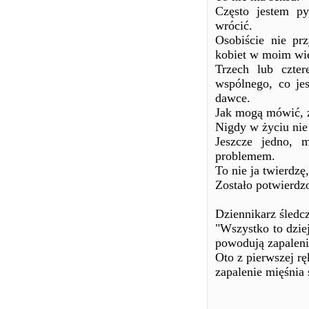
Często jestem p
wrócić.
Osobiście nie pr
kobiet w moim wie
Trzech lub czte
wspólnego, co jes
dawce.
Jak mogą mówić, ż
Nigdy w życiu nie
Jeszcze jedno, 
problemem.
To nie ja twierdzę
Zostało potwierdz
Dziennikarz śledc
"Wszystko to dzie
powodują zapaleni
Oto z pierwszej rę
zapalenie mięśnia 