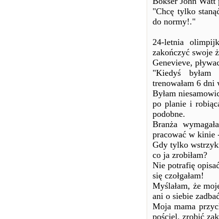
Bokser John Watt 
"Chcę tylko staną
do normy!."
24-letnia olimpi
zakończyć swoje ż
Genevieve, pływa
"Kiedyś byłam w
trenowałam 6 dni 
Byłam niesamowici
po planie i robią
podobne.
Branża wymagała
pracować w kinie 
Gdy tylko wstrzyk
co ja zrobiłam?
Nie potrafię opisa
się czołgałam!
Myślałam, że moje
ani o siebie zadbać
Moja mama przych
pościel, zrobić za