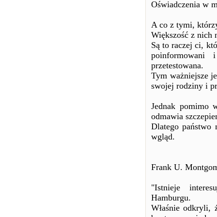
Oświadczenia w m
A co z tymi, którz
Większość z nich n
Są to raczej ci, kt
poinformowani i
przetestowana.
Tym ważniejsze jes
swojej rodziny i pr
Jednak pomimo ws
odmawia szczepien
Dlatego państwo n
wgląd.
Frank U. Montgome
"Istnieje inter
Hamburgu.
Właśnie odkryli, 