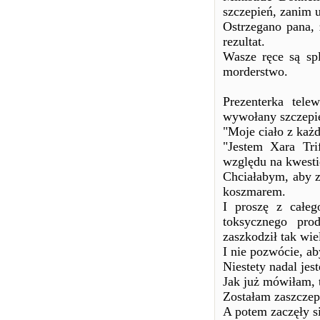
szczepień, zanim 
Ostrzegano pana, ż
rezultat.
Wasze ręce są sp
morderstwo.
Prezenterka telew
wywołany szczepi
"Moje ciało z każ
"Jestem Xara Tri
względu na kwesti
Chciałabym, aby z
koszmarem.
I proszę z całeg
toksycznego pro
zaszkodził tak wie
I nie pozwócie, ab
Niestety nadal jes
Jak już mówiłam, t
Zostałam zaszczep
A potem zaczęły si