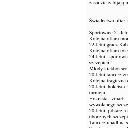
zasadzie zabijają 
Świadectwa ofiar 
Sportowiec 21-letn
Kolejna ofiara mo
22-letni gracz Ka
Kolejna ofiara tok
24-letni sporto
szczepień."
Młody kickbokser 
20-letni tancerz z
Kolejna tragiczna 
20-letni hokeist
turnieju.
Hokeista zmarł
wywołanego szcze
20-letni piłkarz
ubocznych szczepi
Tancerz upadł na s