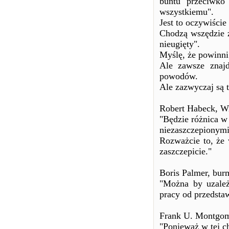
buntu przeciwko
wszystkiemu".
Jest to oczywiście
Chodzą wszędzie z
nieugięty".
Myślę, że powinni
Ale zawsze znajd
powodów.
Ale zazwyczaj są tu
Robert Habeck, Wi
"Będzie różnica w
niezaszczepionymi
Rozważcie to, że 
zaszczepicie."
Boris Palmer, burm
"Można by uzależ
pracy od przedsta
Frank U. Montgome
"Ponieważ w tej c