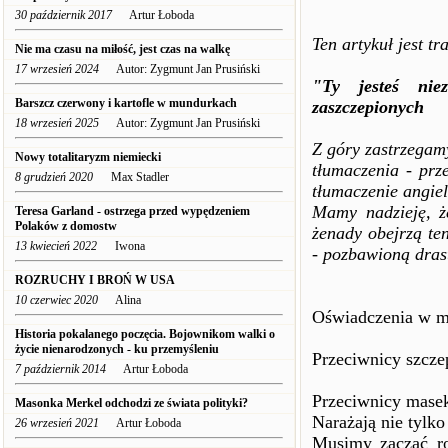
30 październik 2017
Artur Łoboda
Ten artykuł jest tr
Nie ma czasu na miłość, jest czas na walkę
17 wrzesień 2024
Autor: Zygmunt Jan Prusiński
"Ty jesteś nie
Barszcz czerwony i kartofle w mundurkach
zaszczepionych
18 wrzesień 2025
Autor: Zygmunt Jan Prusiński
Z góry zastrzegam
Nowy totalitaryzm niemiecki
tłumaczenia - prz
8 grudzień 2020
Max Stadler
tłumaczenie angiel
Mamy nadzieję, ż
Teresa Garland - ostrzega przed wypędzeniem
Polaków z domostw
żenady obejrzą ten
13 kwiecień 2022
Iwona
- pozbawioną dras
ROZRUCHY I BROŃ W USA
10 czerwiec 2020
Alina
Oświadczenia w m
Historia pokalanego poczęcia. Bojownikom walki o
życie nienarodzonych - ku przemyśleniu
Przeciwnicy szcze
7 październik 2014
Artur Łoboda
Przeciwnicy masek
Masonka Merkel odchodzi ze świata polityki?
Narażają nie tylko
26 wrzesień 2021
Artur Łoboda
Musimy zacząć ro