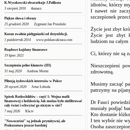
K.Wyszkowski obszczekuje J.Palikota
idiotów, którzy m
3 sierpień 2010
tłumacz
I nawet nie zacz
szczepionek prze
Piękne słowa i obrazy
25 grudzień 2020
Zygmunt Jan Prusiński
Życie jest zbyt kr
Koran zwalnia pielęgniarki od dezynfekcji.
Życie jest zbyt 
1 październik 2014
www.polskawalczaca.com
ludziom na całym 
Rządowe kajdany finansowe
Ci, którzy nie są 
19 lipiec 2021
Nieszczepieni po
Szczepienia pełne kłamstw (III)
zdrowotną.
31 maj 2020
Andreas Moritz
Pilnują żydowskich interesów w Polsce
Musimy zacząć pat
20 styczeń 2020
Artur Łoboda
patrzymy na pijan
Spisek Rothschildów – część 1: Wojna mafii
finansowej z ludzkością Jak można było zinfiltrować
Dr Fauci powiedzia
cały świat i schwytać go niczym w sieć?
musiały podjąć ba
7 maj 2026
Kla.tv
Kto dostanie łóżko
I ten wybór nie wy
"Nowocześni" są jednak prymitywni, ale
Prokuratura jeszcze bardziej
Osoba zaszczepiona