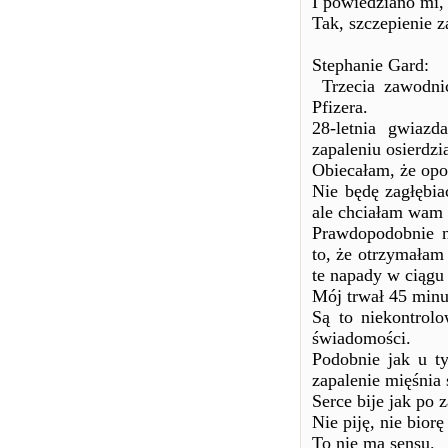
I powiedziano mi,
Tak, szczepienie 
Stephanie Gard:
Trzecia zawodni
Pfizera.
28-letnia gwiaz
zapaleniu osierdzi
Obiecałam, że opow
Nie będę zagłębia
ale chciałam wam 
Prawdopodobnie na
to, że otrzymałam
te napady w ciągu
Mój trwał 45 minut
Są to niekontrol
świadomości.
Podobnie jak u ty
zapalenie mięśnia
Serce bije jak po 
Nie piję, nie bior
To nie ma sensu.