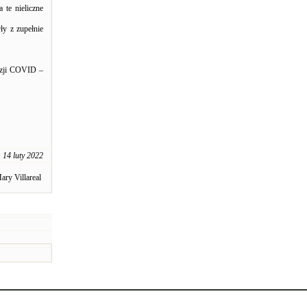
 te nieliczne
y z zupełnie
kazji COVID –
14 luty 2022
ary Villareal