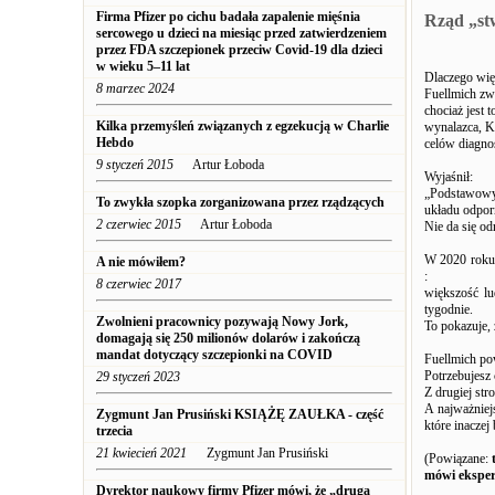
Firma Pfizer po cichu badała zapalenie mięśnia
Rząd „st
sercowego u dzieci na miesiąc przed zatwierdzeniem
przez FDA szczepionek przeciw Covid-19 dla dzieci
w wieku 5–11 lat
Dlaczego wi
8 marzec 2024
Fuellmich zw
chociaż jest 
Kilka przemyśleń związanych z egzekucją w Charlie
wynalazca, Ke
Hebdo
celów diagno
9 styczeń 2015
Artur Łoboda
Wyjaśnił:
„Podstawowy 
To zwykła szopka zorganizowana przez rządzących
układu odpor
2 czerwiec 2015
Artur Łoboda
Nie da się od
W 2020 roku
A nie mówiłem?
:
8 czerwiec 2017
większość lu
tygodnie.
Zwolnieni pracownicy pozywają Nowy Jork,
To pokazuje, 
domagają się 250 milionów dolarów i zakończą
mandat dotyczący szczepionki na COVID
Fuellmich pow
Potrzebujesz 
29 styczeń 2023
Z drugiej str
A najważniej
Zygmunt Jan Prusiński KSIĄŻĘ ZAUŁKA - część
które inaczej 
trzecia
21 kwiecień 2021
Zygmunt Jan Prusiński
(Powiązane:
mówi eksper
Dyrektor naukowy firmy Pfizer mówi, że „druga