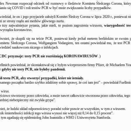
ex Newman rozpoczął odcinek od rozmowy o śledztwie Komitetu Śledczego Corona, który p
nianiu się COVID i roli testów PCR w być może zwiększaniu liczby przypadków.
iedział, że on i jego przyjaciele założyli Komitet Śledczy Corona w lipcu 2020 r., ponieważ n
zi ze strony rządu ani mediów głównego nurtu.
 trzy najważniejsze pytania, jakie mieli, to poziom zagrożenia wirusem,
wiarygodność te
e wyrządza koronawirus.
ównież, że skupili się na teście PCR, ponieważ kiedy jechał metrem berlińskim ze swoim p
mitetu Śledczego Corona, Wolfgangiem Vodargiem, ten ostatni powiedział mu, że test PCR
iedzieć naukowcom niczego o infekcjach.
CDC przyznaje: testy PCR nie rozróżniają KORONAWIRUSÓW
.)
ellmich powiedział, że skontaktował się z byłym wiceprezesem firmy Pfizer, dr Michaelem Ye
że
gdyby nie testy PCR, nie byłoby pandemii.
i testu PCR, aby stworzyć przypadki, które nie istniały.
samego początku bardzo szybko zdaliśmy sobie sprawę, że coś tam jest” – powiedział Fuellmi
m wirus.
ściowo stworzony przez człowieka, a może nawet całkowicie stworzona przez człowieka, tego
bardziej niebezpieczny niż zwykła grypa”.
ież, że ludzki układ odpornościowy poradzi sobie prawie ze wszystkim, w tym z wirusem.
k śmiertelności infekcji tego wirusa wynosi nie więcej niż 0,14 do 0,15 procent”.
z tym zgadzają się epidemiolog John Ioannidis z WHO i Uniwersytetu Stanforda.