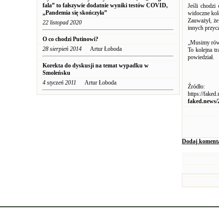
fala” to fałszywie dodatnie wyniki testów COVID,
Jeśli chodzi 
„Pandemia się skończyła”
widoczne kol
Zauważył, że
22 listopad 2020
innych przyc
O co chodzi Putinowi?
„Musimy rów
28 sierpień 2014
Artur Łoboda
To kolejna t
powiedział.
Korekta do dyskusji na temat wypadku w
Smoleńsku
4 styczeń 2011
Artur Łoboda
Źródło:
https://faked
faked.news/
Dodaj koment