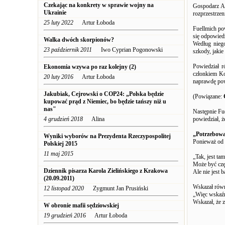
Czekając na konkrety w sprawie wojny na
Gospodarz Al
Ukrainie
rozprzestrze
25 luty 2022
Artur Łoboda
Fuellmich pow
się odpowied
Walka dwóch skorpionów?
Według niego
23 październik 2011
Iwo Cyprian Pogonowski
szkody, jaki
Powiedział r
Ekonomia wzywa po raz kolejny (2)
członkiem Ko
20 luty 2016
Artur Łoboda
naprawdę pow
Jakubiak, Cejrowski o COP24: „Polska będzie
(Powiązane:
kupować prąd z Niemiec, bo będzie tańszy niż u
nas"
Następnie Fu
4 grudzień 2018
Alina
powiedział, 
„Potrzebowal
Wyniki wyborów na Prezydenta Rzeczypospolitej
Ponieważ od 
Polskiej 2015
11 maj 2015
„Tak, jest ta
Może być czę
Dziennik pisarza Karola Zielińskiego z Krakowa
Ale nie jest 
(20.09.2011)
Wskazał równ
12 listopad 2020
Zygmunt Jan Prusiński
„Więc wskaźni
Wskazał, że 
W obronie mafii sędziowskiej
19 grudzień 2016
Artur Łoboda