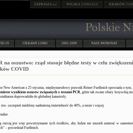
ZAPRASZA
.net
POLSKA
ZAPRASZA
KRAKÓW
ZAP
ID-19
CIEKAWE LINKI
2002-2009
NASZ PATRONAT
 na oszustwo: rząd stosuje błędne testy w celu zwiększeni
dków COVID
e New American z 25 stycznia, międzynarodowy prawnik Reiner Fuellmich opowiada o tym,
j mierze wynikiem oszustw związanych z testami PCR
, gdzie tak zwane ofiary krzywdzą in
totalitarna doprowadziła do globalnej katastrofy.
 tzw. szczepień mieliśmy nadmierną śmiertelność do 40%, a może i więcej.
emalne.
ą rzeczą jest więc powstrzymanie tych środków, aby ludzie nie musieli umierać w samotnoś
ch” – powiedział Fuellmich.