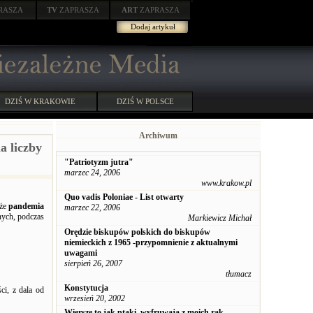
RASZA
TV
ZAPRASZA
ART
ZAPRASZA
Dodaj artykuł
DZIŚ W KRAKOWIE
DZIŚ W POLSCE
Archiwum
a liczby
"Patriotyzm jutra"
marzec 24, 2006
www.krakow.pl
Quo vadis Poloniae - List otwarty
 że
pandemia
marzec 22, 2006
nych, podczas
Markiewicz Michał
Orędzie biskupów polskich do biskupów
niemieckich z 1965 -przypomnienie z aktualnymi
uwagami
sierpień 26, 2007
tłumacz
Konstytucja
ci, z dala od
wrzesień 20, 2002
Wiersze to jak ptaki, wyfruwają z moich rąk