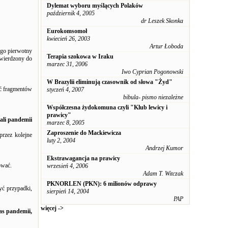
Dylemat wyboru myślących Polaków
październik 4, 2005
dr Leszek Skonka
Eurokomsomoł
kwiecień 26, 2003
Artur Łoboda
jego pierwotny
Terapia szokowa w Iraku
atwierdzony do
marzec 31, 2006
Iwo Cyprian Pogonowski
W Brazylii eliminują czasownik od słowa "Żyd"
ić fragmentów
styczeń 4, 2007
bibula- pismo niezależne
Współczesna żydokomuna czyli "Klub lewicy i
prawicy"
ali pandemii
marzec 8, 2005
Zaproszenie do Mackiewicza
przez kolejne
luty 2, 2004
Andrzej Kumor
Ekstrawagancja na prawicy
ować.
wrzesień 4, 2006
Adam T. Witczak
PKNORLEN (PKN): 6 milionów odprawy
yć przypadki,
sierpień 14, 2004
PAP
więcej ->
as pandemii,