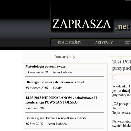
KIM JESTEŚMY
ARTYKUŁY
COV
Inne artykuły
Test PCR
Metodologia porównawcza
przypa
3 kwiecień 2020
Artur Łoboda
Dlaczego nie nalezy denerwowac kobiet
W odcinku Th
19 marzec 2010
Goska
jest w duże
gdy polityka 
14.03.2015 NIEPOKALANÓW - szkoleniowa II
Konferencja POWSTAŃ POLSKO!
„Od początku
2 marzec 2015
To dużo.
To jest ekstr
Bo im się marksizm z wszystkim kojarzy
Najważniejsz
16 luty 2016
Artur Łoboda
swoich bliski