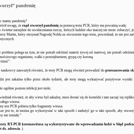
worzył” pandemię
ęc mamy pandemię?
rócił uwagę, że
rząd stworzył pandemię
za pomocą testu PCR, który ma poważną wadę:
to świetne narzędzie do uwidaczniania rzeczy, których ludzkie oko inaczej nie może zobaczyć, 
rry Martin, który otrzymał Nagrodę Nobla za stworzenie tego testu, powiedział, że nie jest z
stycznych.
problem polega na tym, że nie potrafi odróżnić materii żywej od martwej, nie potrafi odróżn
nościowego organizmu, walki z przeziębieniem, grypą czy koroną.
różnić”.
 naukowcy zauważyli również, że testy PCR mogą również prowadzić do
przeszacowania sk
dzi jest zakaźna tylko przez około tydzień, ale testy mogą wykazywać pozytywne wyniki 
że ogólnie poziom infekcji jest niski.
iedział również, że aby wirus był zakaźny, musi dostać się do komórki i tam zacząć się replik
całego wirusa.
ony test PCR pobiera tylko fragmenty wirusa.
sze jest to, że można go wykorzystać w taki sposób i nadużyć go w taki sposób, aby stworz
by nie istniały.”
testy RT-PCR koronawirusa są wykorzystywane do wprowadzania ludzi w błąd podcz
t ds. zdrowia
.)