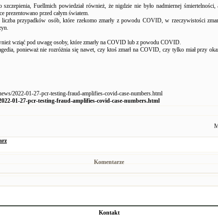
o szczepienia, Fuellmich powiedział również, że nigdzie nie było nadmiernej śmiertelności, a
ce prezentowano przed całym światem.
 liczba przypadków osób, które rzekomo zmarły z powodu COVID, w rzeczywistości zmarł
zyn.
nież wziąć pod uwagę osoby, które zmarły na COVID lub z powodu COVID.
ragedia, ponieważ nie rozróżnia się nawet, czy ktoś zmarł na COVID, czy tylko miał przy o
.news/2022-01-27-pcr-testing-fraud-amplifies-covid-case-numbers.html
2022-01-27-pcr-testing-fraud-amplifies-covid-case-numbers.html
M
arz
Komentarze
Kontakt