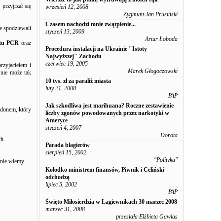
rzyjrzał się
wrzesień 12, 2008
Zygmunt Jan Prusiński
Czasem nachodzi mnie zwątpienie...
ie spodziewali
styczeń 13, 2009
Artur Łoboda
stu PCR
oraz
Procedura instalacji na Ukrainie "Istoty
Najwyższej" Zachodu
czerwiec 19, 2005
rzyjacielem i
Marek Głogoczowski
 nie może tak
10 tys. zł za paraliż miasta
luty 21, 2008
PAP
Jak szkodliwa jest marihuana? Roczne zestawienie
adonem, który
liczby zgonów powodowanych przez narkotyki w
Ameryce
styczeń 4, 2007
Dorota
ch.
Parada blagierów
sierpień 15, 2002
"Polityka"
 nie wiemy.
Kołodko ministrem finansów, Piwnik i Celiński
odchodzą
lipiec 5, 2002
PAP
Święto Miłosierdzia w Łagiewnikach 30 marzec 2008
marzec 31, 2008
przesłała Elżbieta Gawlas