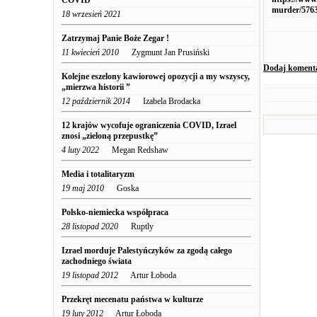
COVID
murder/576
18 wrzesień 2021
Zatrzymaj Panie Boże Zegar !
11 kwiecień 2010
Zygmunt Jan Prusiński
Dodaj koment
Kolejne eszelony kawiorowej opozycji a my wszyscy,
„mierzwa historii ”
12 październik 2014
Izabela Brodacka
12 krajów wycofuje ograniczenia COVID, Izrael
znosi „zieloną przepustkę”
4 luty 2022
Megan Redshaw
Media i totalitaryzm
19 maj 2010
Goska
Polsko-niemiecka współpraca
28 listopad 2020
Ruptly
Izrael morduje Palestyńczyków za zgodą całego
zachodniego świata
19 listopad 2012
Artur Łoboda
Przekręt mecenatu państwa w kulturze
19 luty 2012
Artur Łoboda