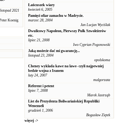
Łańcuszek wiary
kwiecień 6, 2005
listopad 2021
Pamięci ofiar zamachu w Madrycie.
Peter Koenig
marzec 28, 2004
Jan Lucjan Wyciślak
Dwulicowy Napoleon, Pierwszy Pułk Szwoleżerów
etc.
lipiec 21, 2008
Iwo Cyprian Pogonowski
Jaką możecie dać mi gwarancję...
listopad 23, 2004
opolskoma
Cheney wyklada kawe na lawe- czyli najpewniej
bedzie wojna z Iranem
luty 24, 2007
malgorzata
Referent i petent
lipiec 7, 2008
Marek Jastrząb
List do Prezydenta Boliwariańskiej Republiki
Wenezueli
grudzień 1, 2006
Bogusław Ziętek
więcej ->