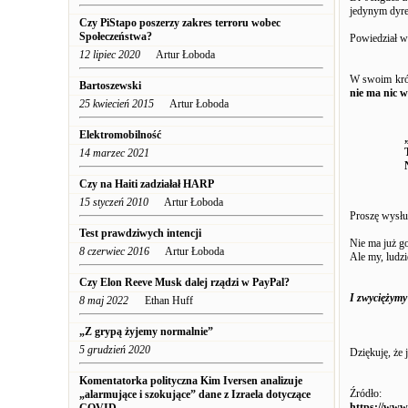
jedynym dyre
Czy PiStapo poszerzy zakres terroru wobec
Społeczeństwa?
Powiedział w
12 lipiec 2020
Artur Łoboda
W swoim krótk
Bartoszewski
nie ma nic 
25 kwiecień 2015
Artur Łoboda
Elektromobilność
14 marzec 2021
Czy na Haiti zadziałał HARP
15 styczeń 2010
Artur Łoboda
Proszę wysłu
Test prawdziwych intencji
Nie ma już go
8 czerwiec 2016
Artur Łoboda
Ale my, ludzi
Czy Elon Reeve Musk dalej rządzi w PayPal?
I zwyciężymy
8 maj 2022
Ethan Huff
„Z grypą żyjemy normalnie”
5 grudzień 2020
Dziękuję, że j
Komentatorka polityczna Kim Iversen analizuje
Źródło:
„alarmujące i szokujące” dane z Izraela dotyczące
https://www.