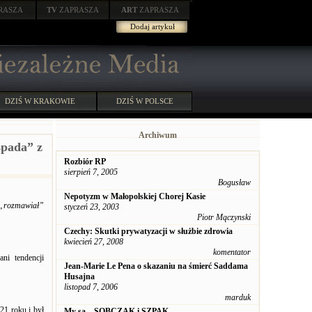
RASZA
TV
ZAPRASZA
ART
ZAPRASZA
Dodaj artykuł
DZIŚ W KRAKOWIE
DZIŚ W POLSCE
Archiwum
spada” z
Rozbiór RP
sierpień 7, 2005
Bogusław
Nepotyzm w Małopolskiej Chorej Kasie
– „rozmawiał”
styczeń 23, 2003
Piotr Mączynski
Czechy: Skutki prywatyzacji w służbie zdrowia
kwiecień 27, 2008
komentator
ani tendencji
Jean-Marie Le Pena o skazaniu na śmierć Saddama
Husajna
listopad 7, 2006
marduk
21 roku i był
My są... SOBCZAK i SZPAK