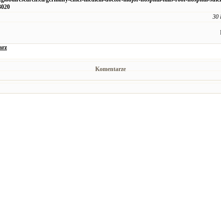
3020
30 
arz
Komentarze