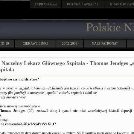
ZAPRASZA
.net
POLSKA
ZAPRASZA
KRAKÓW
ZAP
ID-19
CIEKAWE LINKI
2002-2009
NASZ PATRONAT
 Naczelny Lekarz Głównego Szpitala - Thomas Jendges „
pitala
ójstwo czy morderstwo?
z w głównym szpitalu Chemnitz – (Chemnitz jest trzecim co do wielkości miastem Saksonii) 
towy film poniżej), a następnie „spadał” z dachu szpitala i zabił się.
 czy morderstwo?
ście mówią o samobójstwie.
Thomas Jendges
(55), zostawił żonę i syna i nie miał wcześniejszej historii depresji 
h.
tutaj .
etube.com/embed/5Rrc6Ny4Yz5YXFJ?
ostał mianowany dyrektorem największego w byłym NRD szpitala miejskiego w kwietniu 20