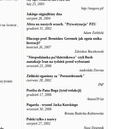
luty 25, 2003
http://angora.pl/
Jakiego sięgnęliśmy dna
sierpień 28, 2004
Afera na naszych oczach. "Prywatyzacja" PZU
 na świecie ,
grudzień 31, 2002
Adam Zieliński
Dlaczego prof. Bronisław Geremek jak ognia unika
lustracji?
kwiecień 26, 2007
Zdzisław Raczkowski
"Niespodzianka pa?dziernikowa" czyli Bush
zaatakuje Iran na tydzień przed wyborami
wrzesień 23, 2006
nadesłała Dorota
Zieliński zganiony za "Pornoteleranek"
czerwiec 28, 2002
j tyranii.
PAP
Prośba do Pana Boga (tytuł redakcji)
grudzień 17, 2006
Antoni39 lat
Pogarda - tryumf Jacka Kurskiego
wrzesień 30, 2006
Renata Rudecka-Kalinowska
Polski tylko z nazwy
sierpień 27, 2002
Nasz Dziennik
ide-