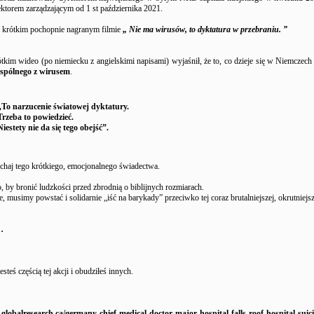
ktorem zarządzającym od 1 st października 2021.
 krótkim pochopnie nagranym filmie
„ Nie ma wirusów, to dyktatura w przebraniu. ”
im wideo (po niemiecku z angielskimi napisami) wyjaśnił, że to, co dzieje się w Niemczech i
wspólnego z wirusem
.
„To narzucenie światowej dyktatury.
Trzeba to powiedzieć.
Niestety nie da się tego obejść”.
chaj tego krótkiego, emocjonalnego świadectwa.
, by bronić ludzkości przed zbrodnią o biblijnych rozmiarach.
e, musimy powstać i solidarnie „iść na barykady” przeciwko tej coraz brutalniejszej, okrutniejsze
 .
esteś częścią tej akcji i obudziłeś innych.
globalresearch.ca/germany-chief-medical-doctor-major-hospital-falls-roof-hospital-suic