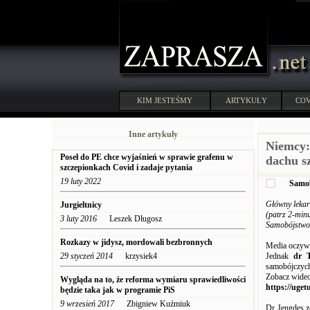
KIM JESTEŚMY
ARTYKUŁY
COV
Inne artykuły
Niemcy:
Poseł do PE chce wyjaśnień w sprawie grafenu w
dachu sz
szczepionkach Covid i zadaje pytania
19 luty 2022
Samob
Główny lekar
Jurgieltnicy
(patrz 2-minu
3 luty 2016
Leszek Długosz
Samobójstwo
Rozkazy w jidysz, mordowali bezbronnych
Media oczywi
29 styczeń 2014
krzysiek4
Jednak
dr 
samobójczyc
Zobacz wideo 
Wygląda na to, że reforma wymiaru sprawiedliwości
https://ug
będzie taka jak w programie PiS
9 wrzesień 2017
Zbigniew Kuźmiuk
Dr Jengdes z