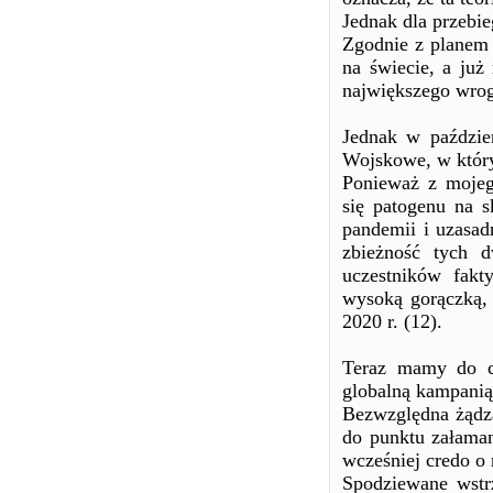
Jednak dla przebie
Zgodnie z planem
na świecie, a ju
największego wrog
Jednak w paździe
Wojskowe, w który
Ponieważ z mojego
się patogenu na s
pandemii i uzasad
zbieżność tych 
uczestników fak
wysoką gorączką, 
2020 r. (12).
Teraz mamy do cz
globalną kampanią
Bezwzględna żądz
do punktu załaman
wcześniej credo o
Spodziewane wstrz