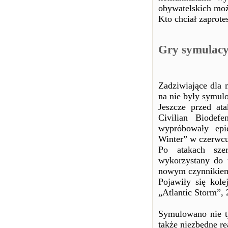
obywatelskich moż
Kto chciał zaprote
Gry symulacy
Zadziwiające dla 
na nie były symul
Jeszcze przed at
Civilian Biodefe
wypróbowały epi
Winter” w czerwcu
Po atakach szer
wykorzystany do 
nowym czynnikie
Pojawiły się kol
„Atlantic Storm”,
Symulowano nie ty
także niezbędne re