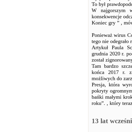
To był prawdopodob
W najgorszym wy
konsekwencje odcz
Koniec gry ” , mów
Ponieważ wirus Co
tego nie odegrało
Artykuł Paula Sc
grudnia 2020 r. po
został zignorowany
Tam bardzo szcze
końca 2017 r. z
możliwych do zarz
Presja, która wy
pokryty ogromnym
bańki małymi krok
roku”. , który teraz
13 lat wcześni