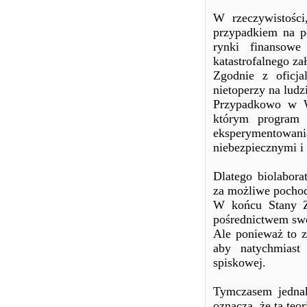
W rzeczywistości
przypadkiem na p
rynki finansowe
katastrofalnego za
Zgodnie z oficj
nietoperzy na lud
Przypadkowo w Wu
którym program 
eksperymentowa
niebezpiecznymi i 
Dlatego biolabor
za możliwe pochod
W końcu Stany Z
pośrednictwem sw
Ale ponieważ to zu
aby natychmiast
spiskowej.
Tymczasem jedna
oznacza, że ​​ta te