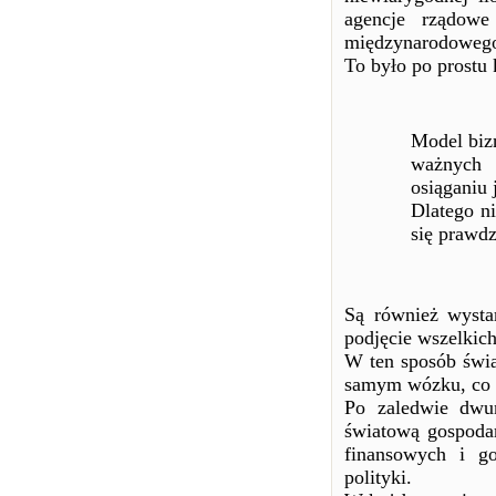
agencje rządowe
międzynarodowego
To było po prostu
Model biz
ważnych 
osiąganiu
Dlatego n
się prawd
Są również wysta
podjęcie wszelkich
W ten sposób świa
samym wózku, co 
Po zaledwie dwun
światową gospoda
finansowych i g
polityki.