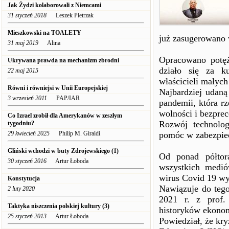
Jak Żydzi kolaborowali z Niemcami
31 styczeń 2018
Leszek Pietrzak
Mieszkowski na TOALETY
już zasugerowano 
31 maj 2019
Alina
Opracowano potęż
Ukrywana prawda na mechanizm zbrodni
działo się za k
22 maj 2015
właścicieli małych
Równi i równiejsi w Unii Europejskiej
Najbardziej udaną 
3 wrzesień 2011
PAP/IAR
pandemii, która 
wolności i bezpre
Co Izrael zrobił dla Amerykanów w zeszłym
Rozwój technolog
tygodniu?
29 kwiecień 2025
Philip M. Giraldi
pomóc w zabezpiecz
Gliński wchodzi w buty Zdrojewskiego (1)
Od ponad półtor
30 styczeń 2016
Artur Łoboda
wszystkich medió
wirus Covid 19 wy
Konstytucja
Nawiązuje do tego
2 luty 2020
2021 r. z prof
Taktyka niszczenia polskiej kultury (3)
historyków ekono
25 styczeń 2013
Artur Łoboda
Powiedział, że kr