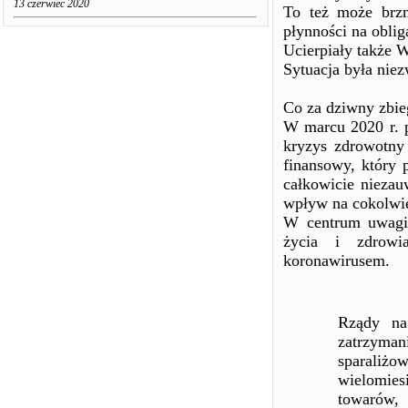
13 czerwiec 2020
To też może brzm
płynności na obli
Ucierpiały także W
Sytuacja była niez
Co za dziwny zbie
W marcu 2020 r. p
kryzys zdrowotny
finansowy, który 
całkowicie niezau
wpływ na cokolwie
W centrum uwagi 
życia i zdrowi
koronawirusem.
Rządy na
zatrzymani
sparaliż
wielomies
towarów,