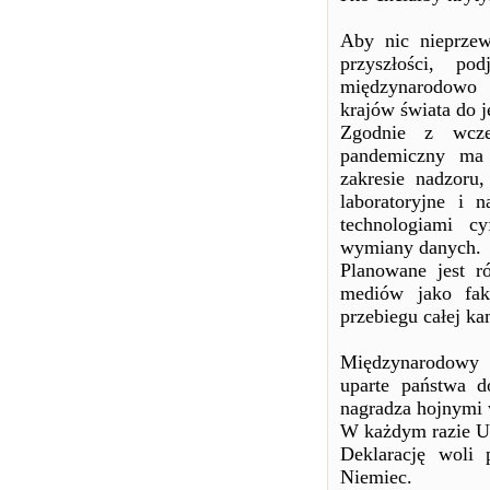
Aby nic nieprzew
przyszłości, po
międzynarodowo 
krajów świata do j
Zgodnie z wcześ
pandemiczny ma 
zakresie nadzoru
laboratoryjne i 
technologiami c
wymiany danych.
Planowane jest r
mediów jako fak
przebiegu całej ka
Międzynarodowy
uparte państwa d
nagradza hojnymi 
W każdym razie UE
Deklarację woli
Niemiec.