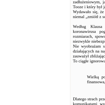
zadłużeniowym, ja
Tooze i który był 
Wydawało się, że
niemal „zmiótł z s
Według Klausa
koronawirusa po
rozmiarach, spow
niezwykle niebezp
Nie wyobrażam so
działających na n
zauważył zbliżają
To ciągłe ignorowa
Wielką po
finansowa
Dlatego strach prz
komunikatami wy