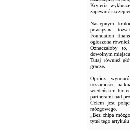
Kryteria wyklucze
zapewnić szczepien
Następnym kroki
powiązana tożsa
Foundation finan
ogłoszona również
Oznaczałoby to,
dowolnym miejscu 
Tutaj również głó
gracze.
Oprócz wymiarów
tożsamości, natk
wiedeńskim biote
partnerami nad pro
Celem jest połą
mózgowego.
„Bez chipa mózgow
tytuł tego artykułu