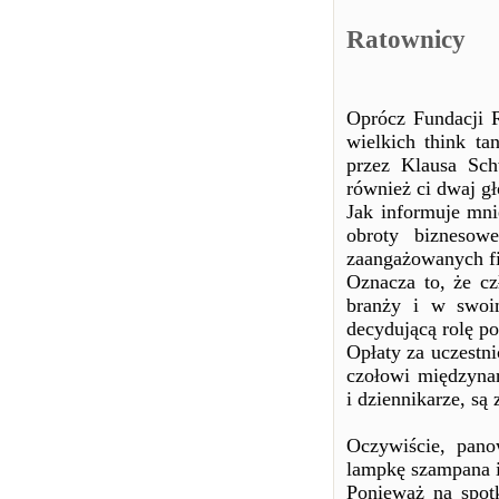
Ratownicy
Oprócz Fundacji R
wielkich think t
przez Klausa Sch
również ci dwaj gł
Jak informuje mni
obroty bizneso
zaangażowanych f
Oznacza to, że c
branży i w swoi
decydującą rolę 
Opłaty za uczestn
czołowi międzynar
i dziennikarze, są
Oczywiście, pano
lampkę szampana i
Ponieważ na spot