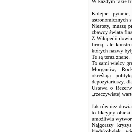
W każdym razie tr
Kolejne pytanie
astronomicznych s
Niestety, muszę p
zbawcy świata fin
Z Wikipedii dowia
firmą, ale konstr
których nazwy był
Te są teraz znane.
To sami wielcy gr
Morganów, Rocke
określają polit
depozytariuszy, dl
Ustawa o Rezerwi
„rzeczywistej wart
Jak również dowiad
to fikcyjny obiekt
umożliwia wytworz
Najgorszy kryzys
kiedykolwiek wi