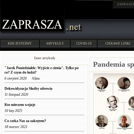
ZAPRASZ
KIM JESTEŚMY
ARTYKUŁY
COVID-19
CIEKAWE LINKI
Inne artykuły
Pandemia s
"Jacek Poniedziałek: Wyjście z cienia". Tylko po
co? Z czym do ludzi?
6 sierpień 2020
Alina
Dekowidyzacja Służby zdrowia
11 listopad 2020
Kto mieczem wojuje
10 luty 2025
Co czeka Nas za zakrętem?
18 marzec 2021