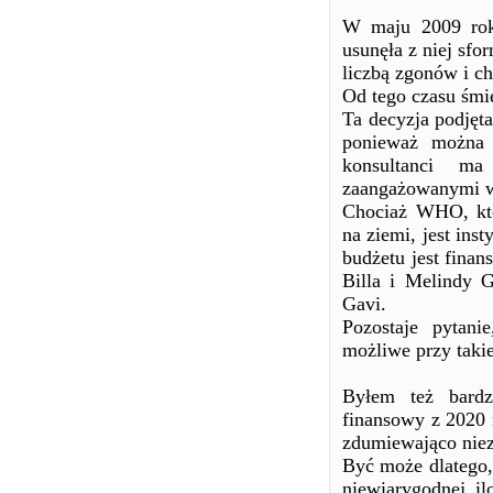
W maju 2009 rok
usunęła z niej sf
liczbą zgonów i c
Od tego czasu śmie
Ta decyzja podję
ponieważ można 
konsultanci ma
zaangażowanymi w
Chociaż WHO, któ
na ziemi, jest ins
budżetu jest fina
Billa i Melindy G
Gavi.
Pozostaje pytani
możliwe przy takie
Byłem też bardz
finansowy z 2020 
zdumiewająco nie
Być może dlatego,
niewiarygodnej il