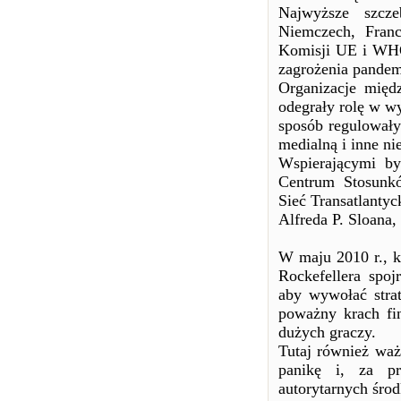
Najwyższe szcz
Niemczech, Franc
Komisji UE i WHO 
zagrożenia pandem
Organizacje mię
odegrały rolę w w
sposób regulowały
medialną i inne ni
Wspierającymi b
Centrum Stosunkó
Sieć Transatlanty
Alfreda P. Sloana,
W maju 2010 r., kr
Rockefellera spoj
aby wywołać stra
poważny krach fi
dużych graczy.
Tutaj również waż
panikę i, za p
autorytarnych śro