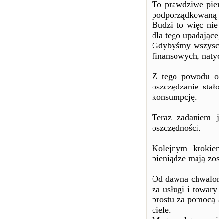
To prawdziwe pien
podporządkowaną 
Budzi to więc nie
dla tego upadając
Gdybyśmy wszyscy 
finansowych, natyc
Z tego powodu od
oszczędzanie stał
konsumpcję.
Teraz zadaniem j
oszczędności.
Kolejnym krokie
pieniądze mają zo
Od dawna chwalon
za usługi i towary
prostu za pomocą 
ciele.