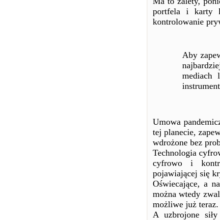
Ma to zalety, poni
portfela i karty
kontrolowanie pry
Aby zapew
najbardz
mediach 
instrumen
Umowa pandemiczn
tej planecie, zape
wdrożone bez pro
Technologia cyfro
cyfrowo i kontr
pojawiającej się k
Oświecające, a na
można wtedy zwalc
możliwe już teraz.
A uzbrojone siły