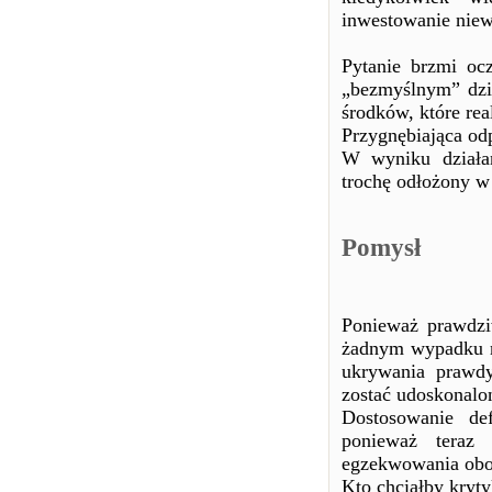
inwestowanie niew
Pytanie brzmi oc
„bezmyślnym” dzi
środków, które rea
Przygnębiająca od
W wyniku działa
trochę odłożony w 
Pomysł
Ponieważ prawdzi
żadnym wypadku n
ukrywania prawdy
zostać udoskonalo
Dostosowanie d
ponieważ teraz 
egzekwowania obo
Kto chciałby kryty