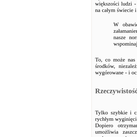
większości ludzi 
na całym świecie 
W obawie
załamaniem
nasze no
wspominaj
To, co może nas 
środków, niezale
wygórowane - i oc
Rzeczywistoś
Tylko szybkie i c
rychłym wyginięci
Dopiero otrzyman
umożliwia zaszc