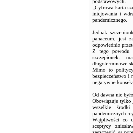
podstawowych.
„Cyfrowa karta sz
inicjowania i wdr
pandemicznego.
Jednak szczepio
panaceum, jest z
odpowiednio przet
Z tego powodu o
szczepionek, m
długoterminowe sku
Mimo to polityc
bezpieczeństwo i 
negatywne konsekw
Od dawna nie było
Obowiązuje tylko j
wszelkie środk
pandemicznych r
Wątpliwości co d
sceptycy zniesła
zaszczepić, są pot