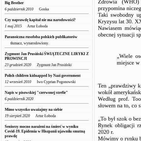
Zdrowia (WHO) 
Big Brother
przypomina niczeg
6 październik 2010
Goska
Taki swobodny up
Czy naprawdę kapitał nie ma narodowości?
Kryzysu lat 30. X
1 maj 2015
Artur Łoboda
Nawiasem mówiąc,
obecnej sytuacji s
Paranoiczna rusofoba polskich publikatorów
tłumacz, wynarodowiony.
Zygmunt Jan Prusiński ŚWIĄTECZNE LIRYKI Z
„Wiele os
PROWINCJI
miejsce w 
23 grudzień 2020
Zygmunt Jan Prusiński
Polish children kidnapped by Nazi government
12 wrzesień 2010
Iwo Cyprian Pogonowski
Ten „prawdziwy kr
wokół amerykański
Napis w pisowskiej "czerwonej strefie"
Według prof. Too
6 październik 2020
słowem na to, co 
Mimo wszystko uważajmy na siebie
19 sierpień 2020
Artur Łoboda
„To był szok o be
Rynek obligacji 
Seniorzy mocno narażeni na śmierć w wyniku
2020 r.
Covid-19. Epidemia w Hiszpanii ujawniła smutną
prawdę
Mówimy o rynku b