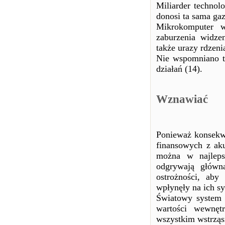
Miliarder techno
donosi ta sama gaz
Mikrokomputer w
zaburzenia widze
także urazy rdzen
Nie wspomniano tu
działań (14).
Wznawiać
Ponieważ konsekw
finansowych z ak
można w najleps
odgrywają główną
ostrożności, aby
wpłynęły na ich sy
Światowy system 
wartości wewnęt
wszystkim wstrząs