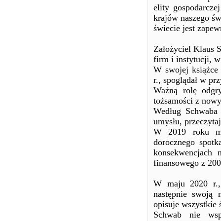
elity gospodarcze
krajów naszego świ
świecie jest zapew
Założyciel Klaus
firm i instytucji,
W swojej książce
r., spoglądał w pr
Ważną rolę odgry
tożsamości z nowy
Według Schwaba p
umysłu, przeczyta
W 2019 roku mot
dorocznego spot
konsekwencjach n
finansowego z 200
W maju 2020 r.,
następnie swoją 
opisuje wszystkie 
Schwab nie wsp