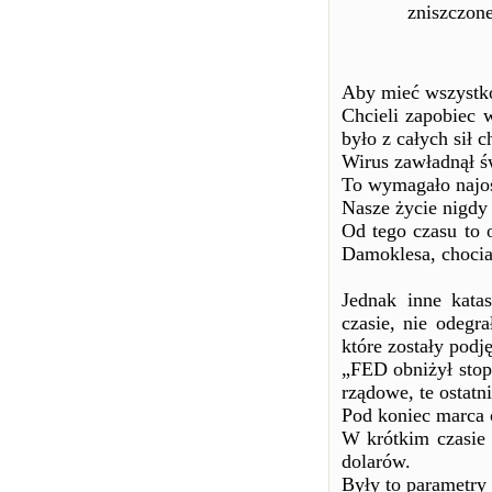
zniszczone
Aby mieć wszystko
Chcieli zapobiec 
było z całych sił 
Wirus zawładnął ś
To wymagało najos
Nasze życie nigdy 
Od tego czasu to 
Damoklesa, chocia
Jednak inne kata
czasie, nie odegra
które zostały pod
„FED obniżył stop
rządowe, te ostatn
Pod koniec marca 
W krótkim czasie 
dolarów.
Były to parametry 