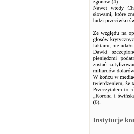
zgonów (4).
Nawet wtedy Chri
słowami, które zn
ludzi przeciwko św
Ze względu na op
głosów krytycznyc
faktami, nie udało
Dawki szczepion
pieniędzmi podat
zostać zutylizow
miliardów dolarów
W końcu w mediach
twierdzeniem, że t
Przeczytałem to r
„Korona i świńsk
(6).
Instytucje ko