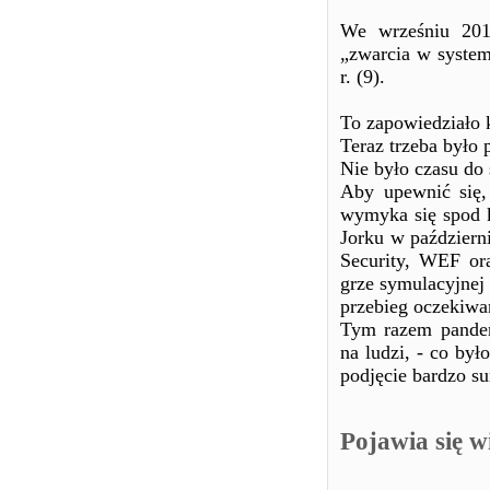
We wrześniu 201
„zwarcia w system
r. (9).
To zapowiedziało 
Teraz trzeba było p
Nie było czasu do 
Aby upewnić się,
wymyka się spod 
Jorku w październ
Security, WEF or
grze symulacyjnej
przebieg oczekiwan
Tym razem pandem
na ludzi, - co by
podjęcie bardzo s
Pojawia się w