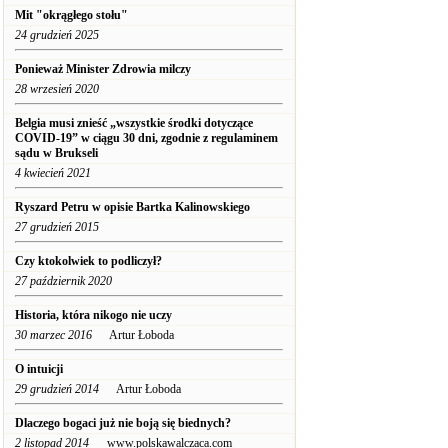
Mit "okrągłego stołu"
24 grudzień 2025
Ponieważ Minister Zdrowia milczy
28 wrzesień 2020
Belgia musi znieść „wszystkie środki dotyczące
COVID-19” w ciągu 30 dni, zgodnie z regulaminem
sądu w Brukseli
4 kwiecień 2021
Ryszard Petru w opisie Bartka Kalinowskiego
27 grudzień 2015
Czy ktokolwiek to podliczył?
27 październik 2020
Historia, która nikogo nie uczy
30 marzec 2016
Artur Łoboda
O intuicji
29 grudzień 2014
Artur Łoboda
Dlaczego bogaci już nie boją się biednych?
2 listopad 2014
www.polskawalczaca.com