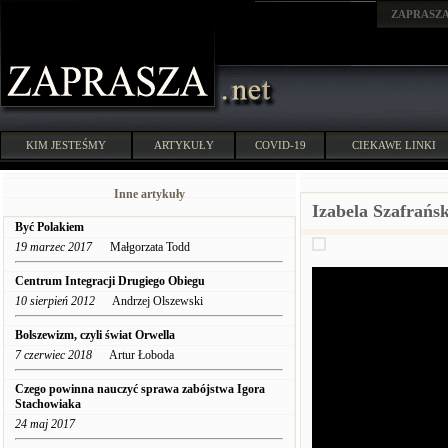
ZAPRASZ
KIM JESTEŚMY
ARTYKUŁY
COVID-19
CIEKAWE LINKI
Inne artykuły
Izabela Szafrańs
Być Polakiem
19 marzec 2017
Małgorzata Todd
Centrum Integracji Drugiego Obiegu
10 sierpień 2012
Andrzej Olszewski
Bolszewizm, czyli świat Orwella
7 czerwiec 2018
Artur Łoboda
Czego powinna nauczyć sprawa zabójstwa Igora
Stachowiaka
24 maj 2017