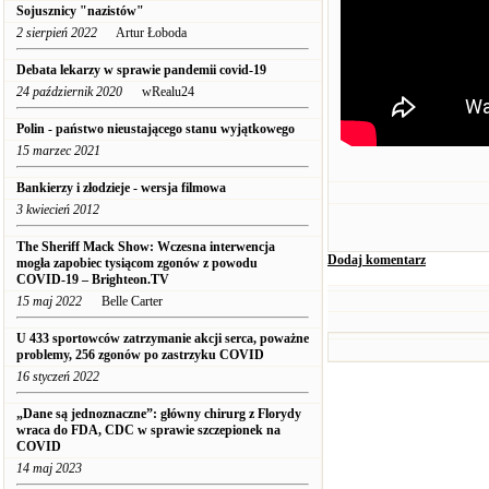
Sojusznicy "nazistów"
2 sierpień 2022
Artur Łoboda
Debata lekarzy w sprawie pandemii covid-19
24 październik 2020
wRealu24
Polin - państwo nieustającego stanu wyjątkowego
15 marzec 2021
Bankierzy i złodzieje - wersja filmowa
3 kwiecień 2012
The Sheriff Mack Show: Wczesna interwencja
Dodaj komentarz
mogła zapobiec tysiącom zgonów z powodu
COVID-19 – Brighteon.TV
15 maj 2022
Belle Carter
U 433 sportowców zatrzymanie akcji serca, poważne
problemy, 256 zgonów po zastrzyku COVID
16 styczeń 2022
„Dane są jednoznaczne”: główny chirurg z Florydy
wraca do FDA, CDC w sprawie szczepionek na
COVID
14 maj 2023