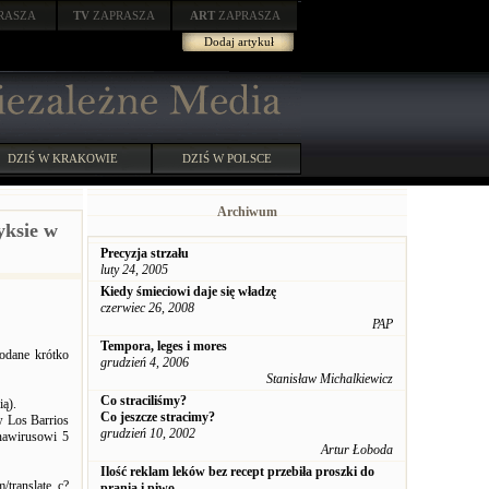
RASZA
TV
ZAPRASZA
ART
ZAPRASZA
Dodaj artykuł
DZIŚ W KRAKOWIE
DZIŚ W POLSCE
Archiwum
yksie w
Precyzja strzału
luty 24, 2005
Kiedy śmieciowi daje się władzę
czerwiec 26, 2008
PAP
Tempora, leges i mores
odane krótko
grudzień 4, 2006
Stanisław Michalkiewicz
Co straciliśmy?
ią).
Co jeszcze stracimy?
w Los Barrios
grudzień 10, 2002
nawirusowi 5
Artur Łoboda
Ilość reklam leków bez recept przebiła proszki do
late_c?
prania i piwo...