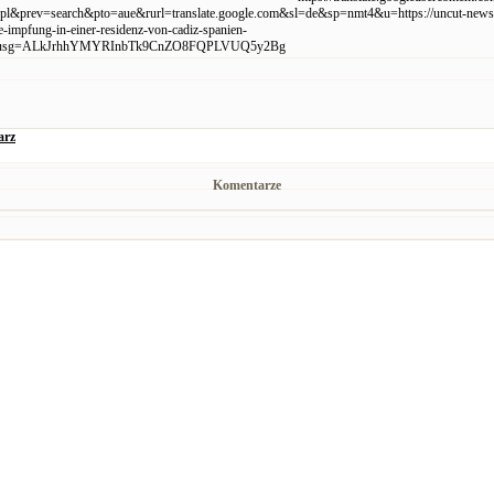
pl&prev=search&pto=aue&rurl=translate.google.com&sl=de&sp=nmt4&u=https://uncut-news.
e-impfung-in-einer-residenz-von-cadiz-spanien-
t/&usg=ALkJrhhYMYRInbTk9CnZO8FQPLVUQ5y2Bg
arz
Komentarze