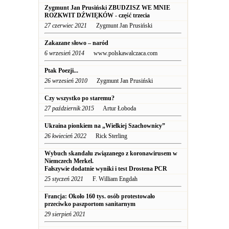
Zygmunt Jan Prusiński ZBUDZISZ WE MNIE
ROZKWIT DŹWIĘKÓW - część trzecia
27 czerwiec 2021
Zygmunt Jan Prusiński
Zakazane słowo – naród
6 wrzesień 2014
www.polskawalczaca.com
Ptak Poezji...
26 wrzesień 2010
Zygmunt Jan Prusiński
Czy wszystko po staremu?
27 październik 2015
Artur Łoboda
Ukraina pionkiem na „Wielkiej Szachownicy”
26 kwiecień 2022
Rick Sterling
Wybuch skandalu związanego z koronawirusem w
Niemczech Merkel.
Fałszywie dodatnie wyniki i test Drostena PCR
25 styczeń 2021
F. William Engdah
Francja: Około 160 tys. osób protestowało
przeciwko paszportom sanitarnym
29 sierpień 2021