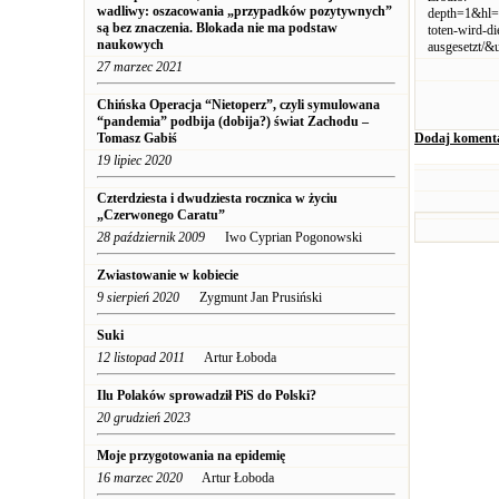
wadliwy: oszacowania „przypadków pozytywnych”
depth=1&hl=
są bez znaczenia. Blokada nie ma podstaw
toten-wird-di
naukowych
ausgesetz
27 marzec 2021
Chińska Operacja “Nietoperz”, czyli symulowana
“pandemia” podbija (dobija?) świat Zachodu –
Tomasz Gabiś
Dodaj koment
19 lipiec 2020
Czterdziesta i dwudziesta rocznica w życiu
„Czerwonego Caratu”
28 październik 2009
Iwo Cyprian Pogonowski
Zwiastowanie w kobiecie
9 sierpień 2020
Zygmunt Jan Prusiński
Suki
12 listopad 2011
Artur Łoboda
Ilu Polaków sprowadził PiS do Polski?
20 grudzień 2023
Moje przygotowania na epidemię
16 marzec 2020
Artur Łoboda