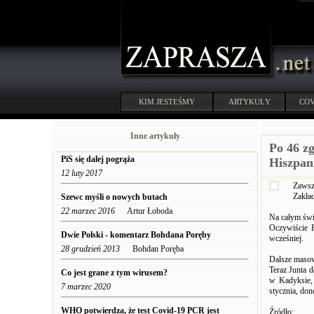
KIM JESTEŚMY
ARTYKUŁY
COV
Inne artykuły
Po 46 z
PiS się dalej pogrąża
Hiszpan
12 luty 2017
Zawsz
Zakład
Szewc myśli o nowych butach
22 marzec 2016
Artur Łoboda
Na całym świ
Oczywiście B
Dwie Polski - komentarz Bohdana Poręby
wcześniej.
28 grudzień 2013
Bohdan Poręba
Dalsze masow
Teraz Junta 
Co jest grane z tym wirusem?
w Kadyksie, 
7 marzec 2020
stycznia, donosi
WHO potwierdza, że ​​test Covid-19 PCR jest
Źródło