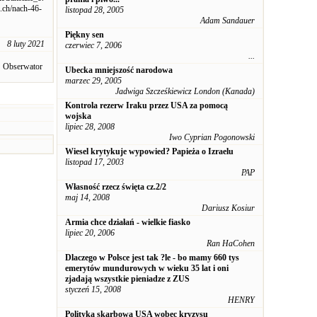
ch/nach-46-
listopad 28, 2005
Adam Sandauer
Piękny sen
8 luty 2021
czerwiec 7, 2006
...
Obserwator
Ubecka mniejszość narodowa
marzec 29, 2005
Jadwiga Szcześkiewicz London (Kanada)
Kontrola rezerw Iraku przez USA za pomocą
wojska
lipiec 28, 2008
Iwo Cyprian Pogonowski
Wiesel krytykuje wypowied? Papieża o Izraelu
listopad 17, 2003
PAP
Własność rzecz święta cz.2/2
maj 14, 2008
Dariusz Kosiur
Armia chce działań - wielkie fiasko
lipiec 20, 2006
Ran HaCohen
Dlaczego w Polsce jest tak ?le - bo mamy 660 tys
emerytów mundurowych w wieku 35 lat i oni
zjadają wszystkie pieniadze z ZUS
styczeń 15, 2008
HENRY
Polityka skarbowa USA wobec kryzysu