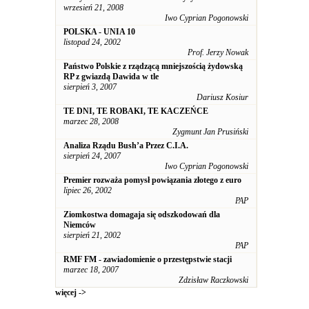
wrzesień 21, 2008
Iwo Cyprian Pogonowski
POLSKA - UNIA 10
listopad 24, 2002
Prof. Jerzy Nowak
Państwo Polskie z rządzącą mniejszością żydowską
RP z gwiazdą Dawida w tle
sierpień 3, 2007
Dariusz Kosiur
TE DNI, TE ROBAKI, TE KACZEŃCE
marzec 28, 2008
Zygmunt Jan Prusiński
Analiza Rządu Bush’a Przez C.I.A.
sierpień 24, 2007
Iwo Cyprian Pogonowski
Premier rozważa pomysł powiązania złotego z euro
lipiec 26, 2002
PAP
Ziomkostwa domagaja się odszkodowań dla
Niemców
sierpień 21, 2002
PAP
RMF FM - zawiadomienie o przestępstwie stacji
marzec 18, 2007
Zdzisław Raczkowski
więcej ->