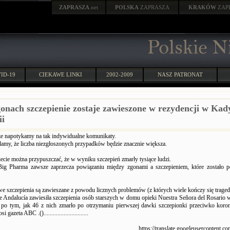
ZAPRASZA
.net
POLSKA
ZAPRASZA
KRAKÓW
ZAP
ID-19
CIEKAWE LINKI
2002-2009
NASZ PATRONAT
gonach szczepienie zostaje zawieszone w rezydencji w Kad
ii
e napotykamy na tak indywidualne komunikaty.
amy, że liczba niezgłoszonych przypadków będzie znacznie większa.
ecie można przypuszczać, że w wyniku szczepień zmarły tysiące ludzi.
ig Pharma zawsze zaprzecza powiązaniu między zgonami a szczepieniem, które zostało p
e szczepienia są zawieszane z powodu licznych problemów (z których wiele kończy się traged
de Andalucía zawiesiła szczepienia osób starszych w domu opieki Nuestra Señora del Rosario 
po tym, jak 46 z nich zmarło po otrzymaniu pierwszej dawki szczepionki przeciwko koro
 gazeta ABC .().............................
: https://translate.googleusercontent.com/trans