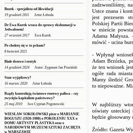
zadzwoniliśmy, n
Buzek - specjalista od likwidacji
Ustce znana i kont
19 grudzień 2011
Artur Łoboda
jest prezesem st
Polskiej Partii Bi
Dr Ewa Kurek wraca do sprawy ekshumacji w
w mieście powsta
Jedwabnem!
Adama Małysza. -
27 wrzesień 2017
Ewa Kurek
mówić - ucina burm
Po cholerę się w to pcham?
8 kwiecień 2021
- Wpłynął wniosek
Adam Brzózka, prz
Białe drzewo i erotyk
że ten wniosek jes
14 grudzień 2024
Autor: Zygmunt Jan Prusiński
ogóle rada miast
Stan wyjątkowy?
Mamy śledzić Gros
16 marzec 2020
Artur Łoboda
to niepoważne. Mia
Rządy kontrolują światowe rezerwy paliwa – czy
zwycięża kapitalizm państwowy?
W najbliższy wtor
25 maj 2010
Iwo Cyprian Pogonowski
oświaty usteckiej
WIESŁAW SOKOŁOWSKI pisze o MARIANIE
będzie głosowany n
BOGUSZU (1920-1980) o POKOLENIU XXX o
DOMU ARTYSTY PLASTYKA oraz o
NARODOWYM MUZEUM SZTUKI ZACHĘTA
Źródło: Gazeta Wy
w WARSZAWIE