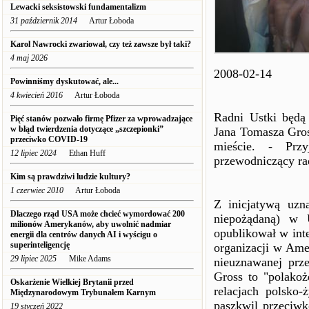
Lewacki seksistowski fundamentalizm
31 październik 2014
Artur Łoboda
Karol Nawrocki zwariował, czy też zawsze był taki?
4 maj 2026
2008-02-14
Powinniśmy dyskutować, ale...
4 kwiecień 2016
Artur Łoboda
Radni Ustki będą
Pięć stanów pozwało firmę Pfizer za wprowadzające
w błąd twierdzenia dotyczące „szczepionki”
Jana Tomasza Gross
przeciwko COVID-19
mieście. - Prz
12 lipiec 2024
Ethan Huff
przewodniczący rad
Kim są prawdziwi ludzie kultury?
1 czerwiec 2010
Artur Łoboda
Z inicjatywą uzn
Dlaczego rząd USA może chcieć wymordować 200
niepożądaną) w 
milionów Amerykanów, aby uwolnić nadmiar
opublikował w inte
energii dla centrów danych AI i wyścigu o
superinteligencję
organizacji w Ame
29 lipiec 2025
Mike Adams
nieuznawanej prz
Gross to "polakoż
Oskarżenie Wielkiej Brytanii przed
relacjach polsko
Międzynarodowym Trybunałem Karnym
paszkwil przeciwk
19 styczeń 2022