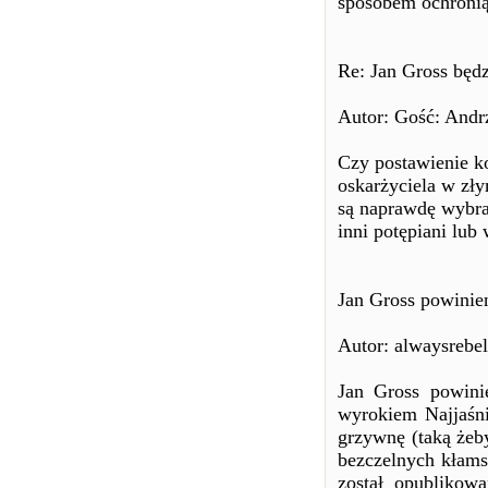
sposobem ochronią
Re: Jan Gross będz
Autor: Gość: Andrz
Czy postawienie k
oskarżyciela w zł
są naprawdę wybrań
inni potępiani lub
Jan Gross powinien
Autor: alwaysrebel
Jan Gross powini
wyrokiem Najjaśni
grzywnę (taką żeby
bezczelnych kłams
został opublikow