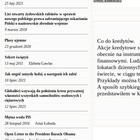
Dodaj komentarz
25 luty 2021
List otwarty żydowskich rabinów w sprawie
nowego polskiego prawa zabraniającego oskarżania
Polski o nazistowskie zbrodnie wojenne
9 marzec 2018
Co do kredytów.
Plusy ujemne
23 grudzień 2020
Akcje kredytowe s
obecnie na instru
Sekret świątyń
finansowymi. Ludzi
13 maj 2011
Elzbieta Gawlas
lokatach dziennyc
świecie, w ciągu t
Jak otępić umysły ludzi, a następnie ich zabić
Przykłady można 
10 lipiec 2021
A sposób szybkieg
Globaliści wzywają do położenia kresu prywatnej
przedstawiłem w k
własności wszystkich samochodów osobowych i
ciężarowych
12 lipiec 2023
Mętna woda PiS
28 listopad 2016
Artur Łoboda
Open Letter to the President Barack Obama