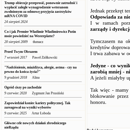
Trump obiecuje przeprosić, ponownie zatrudnić i
wypłacić zaległe wynagrodzenie weteranom
Jednak przekręt t
zwolnionym za odmowę przyjęcia zastrzyków
mRNA COVID
Odpowiada za ni
24 sierpień 2024
I w ramach por
zarządy i dyrekcj
Co i jak Premier Władimir Władimirowicz Putin
może powiedzieć na Westerplatte?
Tymczasem na okr
20 sierpień 2009
tłumacz
kredytów doprowad
Przed Twym Obrazem
I trwa zabawa w o
7 wrzesień 2017
Paweł Ziółkowski
Jedyne - co wynik
"Nadciśnienie, miażdżyca, alergie, astma - czy na
zarobią mniej - n
pewno do końca życia?"
A jeżeli miałyby u
9 grudzień 2018
Alina
Ogród ciszy po zachodzie
Tak więc - mamy 
9 czerwiec 2020
Zygmunt Jan Prusiński
blokowanie przez 
honoru.
Zapowiedział koniec kariery politycznej. Tak
zareagował na wyniki wyborów
9 czerwiec 2025
Artur Łoboda
Główne cele nowych działań zbrodniczego
nieRządu