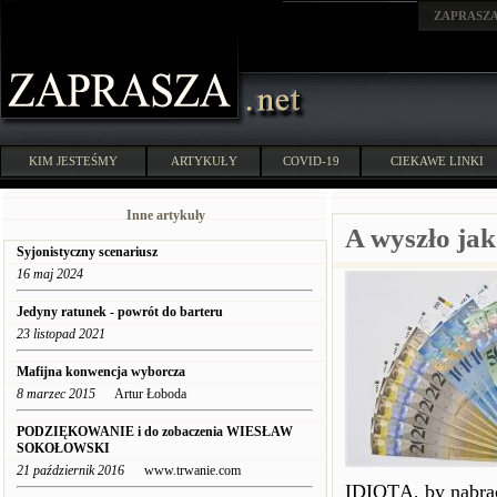
ZAPRASZ
KIM JESTEŚMY
ARTYKUŁY
COVID-19
CIEKAWE LINKI
Inne artykuły
A wyszło jak
Syjonistyczny scenariusz
16 maj 2024
Jedyny ratunek - powrót do barteru
23 listopad 2021
Mafijna konwencja wyborcza
8 marzec 2015
Artur Łoboda
PODZIĘKOWANIE i do zobaczenia WIESŁAW
SOKOŁOWSKI
21 październik 2016
www.trwanie.com
IDIOTĄ, by nabrać