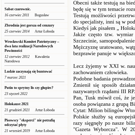
Obecni także testują na bi
będę się w tym temacie rozs
Sabat czarownic.
Testują możliwości przetrw
16 czerwiec 2011
Bogusław
do specjalisty, inni są w po
Zbrodnia jest gorsza od cenzury
Kiedyś jak pisałem „ Holo
25 czerwiec 2014
Artur Łoboda
Jakże często tzw. wymiar
Szczecinie, samopodpaleni
Wrocławski Komitet Patriotyczny –
dwa lata realizacji Narodowych
Mężczyznę uratowano, wątp
Powinności
bezprawie panuje w większo
12 czerwiec 2012
Kawaleria
Narodowa
Lecz żyjemy w XXI w. nauk
Ludzie zaczynają się buntować
zachowaniem człowieka.
7 marzec 2021
Podobne badania prowadzo
Zmienił się sposób działa
Putin to sprytny lis czy głupiec?
nazywanych rządami III RP
23 styczeń 2022
Pan, Tusk mówił coś, że je
osoba powiązana z grupą B
Holokaust 2021
Cytat: Milion bilingów Wtor
21 grudzień 2021
Artur Łoboda
Polskie służby są europej
Pisowscy "eksperci" nie potrafią
razy sięgnęły po nasze bil
odczytać płyty
"Gazeta Wyborcza". W 200
21 wrzesień 2019
Artur Łoboda