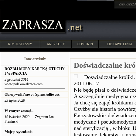
ZAPRASZ
KIM JESTEŚMY
ARTYKUŁY
COVID-19
CIEKAWE LINKI
Inne artykuły
Doświadczalne król
ROZBIJ MURY KARTKĄ OTUCHY
I WSPARCIA
Doświadczalne króliki.
2 grudzień 2014
2011-06-17
www.polskawalczaca.com
Nie będę pisał o doświadcze
Obiecywali Prawo i Sprawiedliwość
A szczególnie medycyna czy
23 lipiec 2020
Ja chcę się zająć królikami
Czyżby się historia powtórz
W erotyce zasnął...
Faszystowskie doświadczen
16 kwiecień 2020
Zygmunt Jan
medyczne i pseudomedyczne
Prusiński
nad sterylizacją , w bloku 
Moje przywołania
testowanie lekarstw i pre