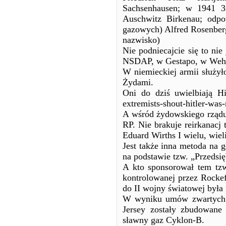
Sachsenhausen; w 1941 3
Auschwitz Birkenau; odpo
gazowych) Alfred Rosenber
nazwisko)
Nie podniecajcie się to ni
NSDAP, w Gestapo, w Weh
W niemieckiej armii służyło
Żydami.
Oni do dziś uwielbiają Hit
extremists-shout-hitler-was-
A wśród żydowskiego rządu
RP. Nie brakuje reirkanacj 
Eduard Wirths I wielu, wiel
Jest także inna metoda na 
na podstawie tzw. „Przedsi
A kto sponsorował tem tzw.
kontrolowanej przez Rockef
do II wojny światowej była 
W wyniku umów zwartych 
Jersey zostały zbudowane
sławny gaz Cyklon-B.