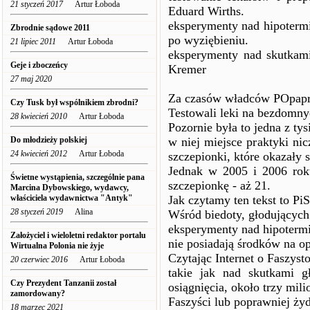
21 styczeń 2017
Artur Łoboda
Eduard Wirths.
eksperymenty nad hipoterm
Zbrodnie sądowe 2011
po wyziębieniu.
21 lipiec 2011
Artur Łoboda
eksperymenty nad skutkami
Geje i zboczeńcy
Kremer
27 maj 2020
Za czasów władców POpapra
Czy Tusk był wspólnikiem zbrodni?
Testowali leki na bezdomnyc
28 kwiecień 2010
Artur Łoboda
Pozornie była to jedna z ty
Do młodzieży polskiej
w niej miejsce praktyki ni
24 kwiecień 2012
Artur Łoboda
szczepionki, które okazały s
Jednak w 2005 i 2006 rok
Świetne wystąpienia, szczególnie pana
szczepionkę - aż 21.
Marcina Dybowskiego, wydawcy,
właściciela wydawnictwa "Antyk"
Jak czytamy ten tekst to P
28 styczeń 2019
Alina
Wśród biedoty, głodujących
eksperymenty nad hipotermi
Założyciel i wieloletni redaktor portalu
nie posiadają środków na op
Wirtualna Polonia nie żyje
Czytając Internet o Faszys
20 czerwiec 2016
Artur Łoboda
takie jak nad skutkami 
Czy Prezydent Tanzanii został
osiągnięcia, około trzy mil
zamordowany?
Faszyści lub poprawniej żyd
18 marzec 2021