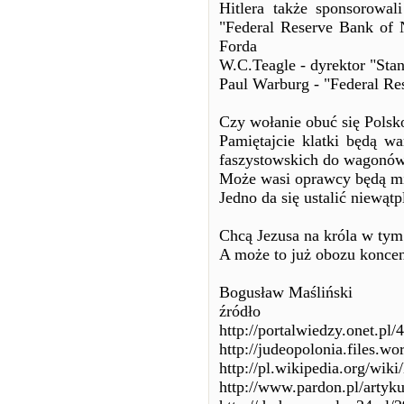
Hitlera także sponsorowal
"Federal Reserve Bank of
Forda
W.C.Teagle - dyrektor "Sta
Paul Warburg - "Federal Re
Czy wołanie obuć się Polsko
Pamiętajcie klatki będą w
faszystowskich do wagonów
Może wasi oprawcy będą mi
Jedno da się ustalić niewąt
Chcą Jezusa na króla w tym
A może to już obozu konce
Bogusław Maśliński
źródło
http://portalwiedzy.onet.p
http://judeopolonia.files.w
http://pl.wikipedia.org/w
http://www.pardon.pl/artyk