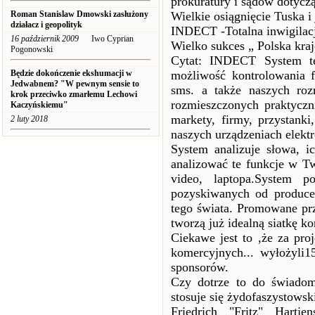
prokuratury i sądów dotyczą
Roman Stanislaw Dmowski zasłużony
Wielkie osiągnięcie Tuska i 
działacz i geopolityk
INDECT -Totalna inwigilac
16 październik 2009
Iwo Cyprian
Wielko sukces „ Polska kra
Pogonowski
Cytat: INDECT System te
Będzie dokończenie ekshumacji w
możliwość kontrolowania f
Jedwabnem? "W pewnym sensie to
sms. a także naszych ro
krok przeciwko zmarłemu Lechowi
rozmieszczonych praktycz
Kaczyńskiemu"
markety, firmy, przystan
2 luty 2018
naszych urządzeniach elektr
System analizuje słowa, i
analizować te funkcje w 
video, laptopa.System 
pozyskiwanych od produce
tego świata. Promowane pr
tworzą już idealną siatkę ko
Ciekawe jest to ,że za pr
komercyjnych... wyłożyli
sponsorów.
Czy dotrze to do świadom
stosuje się żydofaszystows
Friedrich "Fritz" Hartj