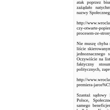
atak poprzez bi
zażądało natych
nazwy Społeczneg
http://www.wrocla
czy-otwarte-popi
procesem-ze-stron
Nie muszę chyba m
liście skierowany
jednoznacznego s
Oczywiście na lis
faktyczny stos
politycznych, zap
http://www.wroclaw
premiera-jaros%
Szantaż sądowy 
Polsce, Społecz
samego beneficje