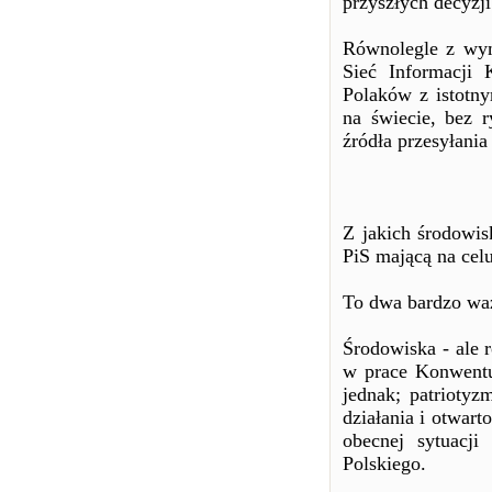
przyszłych decyzji
Równolegle z wym
Sieć Informacji 
Polaków z istotny
na świecie, bez r
źródła przesyłani
Z jakich środowis
PiS mającą na celu
To dwa bardzo waż
Środowiska - ale r
w prace Konwentu
jednak; patrioty
działania i otwart
obecnej sytuacj
Polskiego.