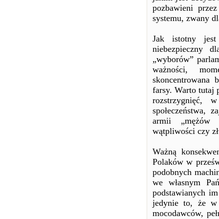
pozbawieni przez
systemu, zwany dl
Jak istotny jes
niebezpieczny d
„wyborów” parlam
ważności, mome
skoncentrowana b
farsy. Warto tuta
rozstrzygnięć, w
społeczeństwa, za
armii „mężów z
wątpliwości czy z
Ważną konsekwen
Polaków w prześwi
podobnych machina
we własnym Pań
podstawianych im 
jedynie to, że w
mocodawców, pełn