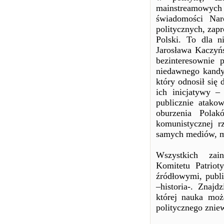
mainstreamowych
świadomości Nar
politycznych, zap
Polski. To dla n
Jarosława Kaczyń
bezinteresownie 
niedawnego kandyd
który odnosił się
ich inicjatywy – 
publicznie atako
oburzenia Pola
komunistycznej r
samych mediów, mi
Wszystkich zai
Komitetu Patriot
źródłowymi, publ
–historia-. Znajd
której nauka moż
politycznego zniew