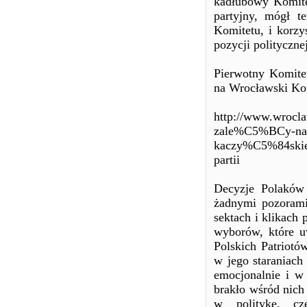
kadłubowy Komite
partyjny, mógł t
Komitetu, i korz
pozycji politycznej
Pierwotny Komitet
na Wrocławski Komi
http://www.wrocla
zale%C5%BCy-na-
kaczy%C5%84skie
partii
Decyzje Polaków 
żadnymi pozorami
sektach i klikach
wyborów, które uw
Polskich Patriotó
w jego staraniach
emocjonalnie i w
brakło wśród nich 
w politykę, cz