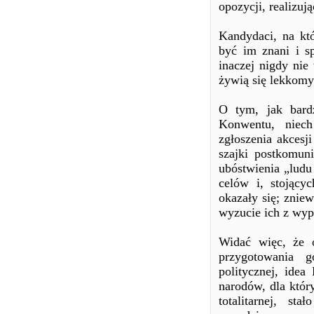
opozycji, realizuj
Kandydaci, na kt
być im znani i s
inaczej nigdy nie
żywią się lekkomy
O tym, jak bardz
Konwentu, niech
zgłoszenia akcesj
szajki postkomun
ubóstwienia „ludu
celów i, stojącyc
okazały się; znie
wyzucie ich z wyp
Widać więc, że o
przygotowania 
politycznej, idea
narodów, dla któr
totalitarnej, s