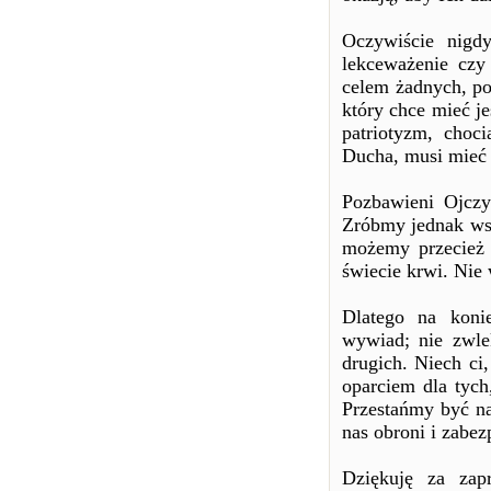
Oczywiście nigd
lekceważenie czy
celem żadnych, p
który chce mieć j
patriotyzm, choc
Ducha, musi mieć 
Pozbawieni Ojczy
Zróbmy jednak wsz
możemy przecież 
świecie krwi. Nie
Dlatego na koni
wywiad; nie zwlek
drugich. Niech ci
oparciem dla tych
Przestańmy być na
nas obroni i zabezp
Dziękuję za zap