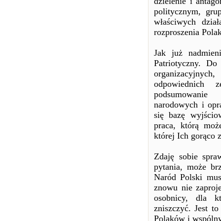
dzielenie i antag
politycznym, gru
właściwych dzia
rozproszenia Pola
Jak już nadmieni
Patriotyczny. Do
organizacyjnych
odpowiednich z
podsumowanie d
narodowych i opr
się bazę wyjścio
praca, którą moż
której Ich gorąco
Zdaję sobie spra
pytania, może brz
Naród Polski musi
znowu nie zaproj
osobnicy, dla k
zniszczyć. Jest t
Polaków i wspóln