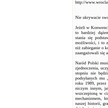
http://www.wroclaw
Nie ukrywacie swo
Jeżeli w Konwenci
to bardziej dąże
stania się podst
możliwości, i to
niż zabieganie o k
zaangażowali się 
Naród Polski mus
zjednoczenia, ucz
stopniu nie będz
podsyłanych mu „
roku 1989, przez 
niczym innym, jak
wszczepioną w ci
mechanizmem, kt
naszej historii, 