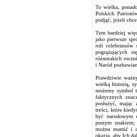
To wielka, ponadc
Polskich Patriot
podjąć, jeżeli ch
Tym bardziej wię
jako pierwsze spr
roli celebransów 
pogrążających s
różnorakich roczni
i Naród pozbawiany
Prawdziwie ważny
wielką historią, 
możemy symbol te
faktycznych znac
posłużyć, mając 
treści, które kie
być narodowym d
pustym znakiem;
można mamić i os
okazją, aby Ich dal