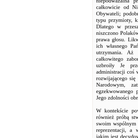
niepodważalna p
całkowicie od Ni
Obywateli; podobn
typu przymioty, k
Dlatego w przesz
niszczono Polaków
prawa głosu. Lik
ich własnego Pań
utrzymania. Aż
całkowitego zabo
uzbroiły Je prz
administracji coś
rozwijającego się
Narodowym, zat
egzekwowanego pr
Jego zdolności ob
W kontekście po
również próbą st
swoim wspólnym lo
reprezentacji, a 
jakim jest decydo