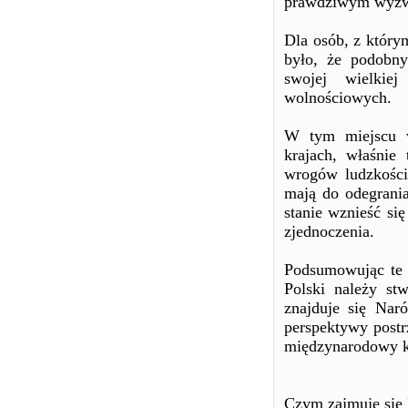
prawdziwym wyzwan
Dla osób, z który
było, że podobny
swojej wielkiej
wolnościowych.
W tym miejscu w
krajach, właśnie
wrogów ludzkości,
mają do odegrania
stanie wznieść si
zjednoczenia.
Podsumowując te 
Polski należy stw
znajduje się Naró
perspektywy postr
międzynarodowy k
Czym zajmuje się 