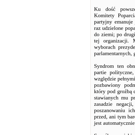
Ku dość powsze
Komitety Poparci
partyjny emanuje
raz udzielone popa
do ziemi; po drug
tej organizacji
wyborach prezyd
parlamentarnych, g
Syndrom ten obn
partie polityczn
względzie pełnymi 
pozbawiony podmi
który pod groźbą 
stawianych mu pr
zasadzie negacj
poszanowaniu ich
przed, ani tym ba
jest automatyczni