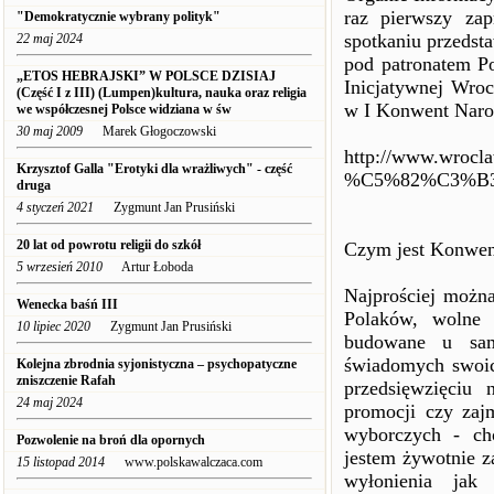
raz pierwszy za
"Demokratycznie wybrany polityk"
spotkaniu przedst
22 maj 2024
pod patronatem Po
„ETOS HEBRAJSKI” W POLSCE DZISIAJ
Inicjatywnej Wroc
(Część I z III) (Lumpen)kultura, nauka oraz religia
w I Konwent Naro
we współczesnej Polsce widziana w św
30 maj 2009
Marek Głogoczowski
http://www.wrocla
Krzysztof Galla "Erotyki dla wrażliwych" - część
%C5%82%C3%B3d
druga
4 styczeń 2021
Zygmunt Jan Prusiński
20 lat od powrotu religii do szkół
Czym jest Konwen
5 wrzesień 2010
Artur Łoboda
Najprościej można
Wenecka baśń III
Polaków, wolne o
10 lipiec 2020
Zygmunt Jan Prusiński
budowane u sam
świadomych swoic
Kolejna zbrodnia syjonistyczna – psychopatyczne
zniszczenie Rafah
przedsięwzięciu 
24 maj 2024
promocji czy zaj
wyborczych - ch
Pozwolenie na broń dla opornych
jestem żywotnie z
15 listopad 2014
www.polskawalczaca.com
wyłonienia jak 