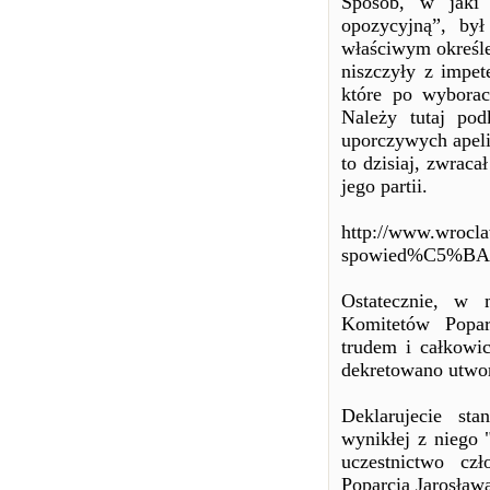
Sposób, w jaki 
opozycyjną”, był
właściwym określen
niszczyły z impe
które po wyborach
Należy tutaj pod
uporczywych apeli
to dzisiaj, zwrac
jego partii.
http://www.wrocla
spowied%C5%BA-
Ostatecznie, w m
Komitetów Popar
trudem i całkowic
dekretowano utwo
Deklarujecie st
wynikłej z niego 
uczestnictwo c
Poparcia Jarosław