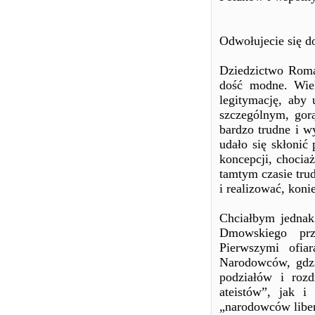
Odwołujecie się 
Dziedzictwo Roman
dość modne. Wiel
legitymację, aby
szczególnym, gorą
bardzo trudne i w
udało się skłonić
koncepcji, chocia
tamtym czasie trud
i realizować, koni
Chciałbym jednak
Dmowskiego prz
Pierwszymi ofia
Narodowców, gdzie
podziałów i roz
ateistów”, jak 
„narodowców liber