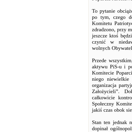
To pytanie obciąż
po tym, czego d
Komitetu Patrioty
zdradzono, przy mi
jeszcze ktoś będz
czynić w niedawn
wolnych Obywateli
Przede wszystkim
aktywu PiS-u i po
Komitecie Poparc
niego niewielkie
organizacja party
Założycieli”. Do
całkowicie kontr
Społeczny Komite
jakiś czas obok s
Stan ten jednak n
dopinał ogólnopo