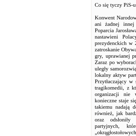
Co się tyczy PiS
Konwent Narodowy 
ani żadnej innej
Poparcia Jarosław
nastawieni Pola
prezydenckich w 2
zatroskanie Obywa
gry, uprawianej p
Zaraz po wyborach
uległy samorozwi
lokalny aktyw par
Przytłaczający w
tragikomedii, z k
organizacji nie 
konieczne staje s
takiemu nadają d
również, jak bard
oraz odsłoniły 
partyjnych, k
„okrągłostołowych