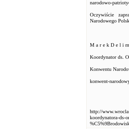
narodowo-patriotyc
Oczywiście zap
Narodowego Polsk
M a r e k D e l i m
Koordynator ds. O
Konwentu Narodo
konwent-narodowy
http://www.wrocla
koordynatora-ds-o
%C5%9Brodowisk-