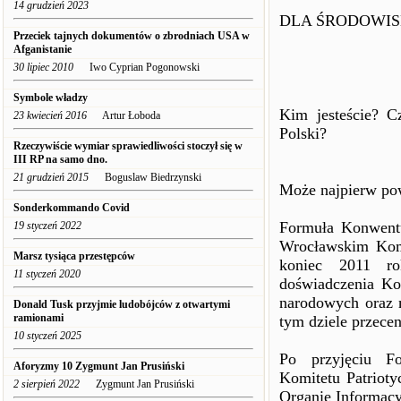
14 grudzień 2023
DLA ŚRODOWI
Przeciek tajnych dokumentów o zbrodniach USA w
Afganistanie
30 lipiec 2010
Iwo Cyprian Pogonowski
Symbole władzy
Kim jesteście? 
23 kwiecień 2016
Artur Łoboda
Polski?
Rzeczywiście wymiar sprawiedliwości stoczył się w
III RP na samo dno.
21 grudzień 2015
Boguslaw Biedrzynski
Może najpierw pow
Sonderkommando Covid
Formuła Konwent
19 styczeń 2022
Wrocławskim Komit
Marsz tysiąca przestępców
koniec 2011 ro
11 styczeń 2020
doświadczenia Kom
narodowych oraz 
Donald Tusk przyjmie ludobójców z otwartymi
ramionami
tym dziele przecen
10 styczeń 2025
Po przyjęciu F
Aforyzmy 10 Zygmunt Jan Prusiński
Komitetu Patrioty
2 sierpień 2022
Zygmunt Jan Prusiński
Organie Informac