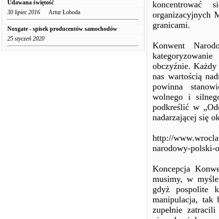
Udawana świętość
koncentrować s
30 lipiec 2016
Artur Łoboda
organizacyjnych M
granicami.
Noxgate - spisek producentów samochodów
25 styczeń 2020
Konwent Narodo
kategoryzowanie
obczyźnie. Każdy 
nas wartością nad
powinna stanowi
wolnego i silneg
podkreślić w „Od
nadarzającej się ok
http://www.wrocla
narodowy-polski-
Koncepcja Konwen
musimy, w myślen
gdyż pospolite k
manipulacja, tak 
zupełnie zatracil