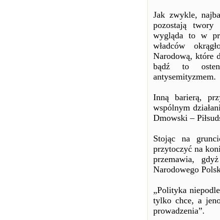
Jak zwykle, najba
pozostają twory
wygląda to w pr
władców okrągł
Narodową, które dz
bądź to osten
antysemityzmem.
Inną barierą, pr
wspólnym działani
Dmowski – Piłsuds
Stojąc na grunc
przytoczyć na ko
przemawia, gdyż
Narodowego Polsk
„Polityka niepodle
tylko chce, a jen
prowadzenia”.