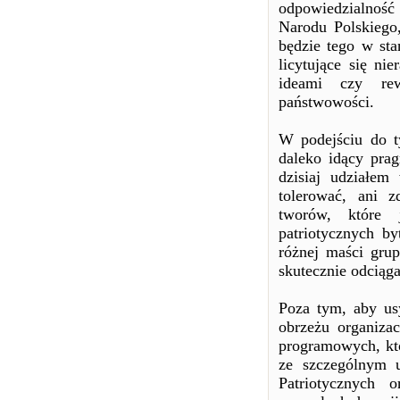
odpowiedzialność
Narodu Polskiego
będzie tego w sta
licytujące się ni
ideami czy rew
państwowości.
W podejściu do t
daleko idący prag
dzisiaj udziałem
tolerować, ani z
tworów, które 
patriotycznych b
różnej maści grup
skutecznie odciąga
Poza tym, aby us
obrzeżu organiza
programowych, któ
ze szczególnym u
Patriotycznych 