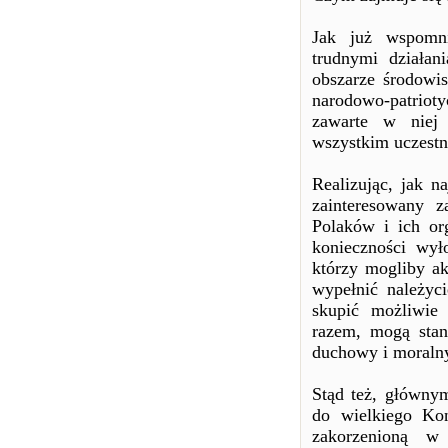
Jak już wspomn
trudnymi działan
obszarze środowi
narodowo-patrioty
zawarte w niej 
wszystkim uczest
Realizując, jak n
zainteresowany z
Polaków i ich or
konieczności wył
którzy mogliby ak
wypełnić należyc
skupić możliwie 
razem, mogą stan
duchowy i moralny
Stąd też, główny
do wielkiego Kon
zakorzenioną w 