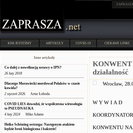
ZAPRASZ
KIM JESTEŚMY
ARTYKUŁY
COVID-19
CIEKAWE LINKI
Inne artykuły
KONWENT N
Co dalej z nowelizacją ustawy o IPN?
działalność
26 luty 2018
Wrocław, 28.
Dlaczego Morawiecki mordował Polaków w czasie
kowida?
2 styczeń 2026
Artur Łoboda
W Y W I A D
COVID LIES dowodzi, że współczesna wirusologia
to PSEUDNAUKA
KOORDYNATOR
4 luty 2024
Mike Adams
Heiko Schöning ostrzega: Następnym atakiem
KONWENTU NA
będzie broń biologiczna i bakterie!