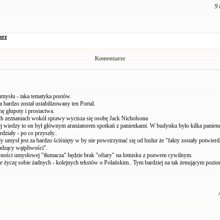
9 
arz
Komentarze
umysłu - taka tematyka postów.
za bardzo został ustabilizowany ten Portal.
hę głupoty i prostactwa.
h zeznaniach wokół sprawy wycisza się osobę Jack Nicholsona
j wiedzy to on był głównym aranżatorem spotkań z panienkami. W budynku było kilka paniene
działy - po co przyszły..
ły umysł jest za bardzo ściśnięty w by nie powstrzymać się od bzdur że "fakty zostały potwier
udzący wątpliwości".
ności umysłowej "tłumacza" będzie brak "ofiary" na lotnisku z pozwem cywilnym.
e życzę sobie żadnych - kolejnych tekstów o Polańskim.. Tym bardziej na tak żenującym pozio