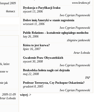
www.krakow.pl
listopad 2009
Dyskusja o Pacyfikacji Iraku
tłumacz
styczeń 13, 2006
Iwo Cyprian Pogonowski
Dobre imię Ameryki w stanie zagrożenia
wrzesień 11, 2006
Iwo Cyprian Pogonowski
Public Relations – kształcenie ogłupiałego motłochu
luty 26, 2006
zbigniew jankowski
Która to jest kurwa?
lipiec 16, 2007
Artur Łoboda
Gwałcenie Praw Obywatelskich
styczeń 30, 2008
k, które
Iwo Cyprian Pogonowski
Brukselska hołota nagle coś dojrzała
dzone w
maj 22, 2008
PAP
mie jak
Profesor Terrorysta, Czy Pochopne Oskarżenia?
grudzień 8, 2005
Iwo Cyprian Pogonowski
2009-11-09
więcej ->
Artur Łoboda