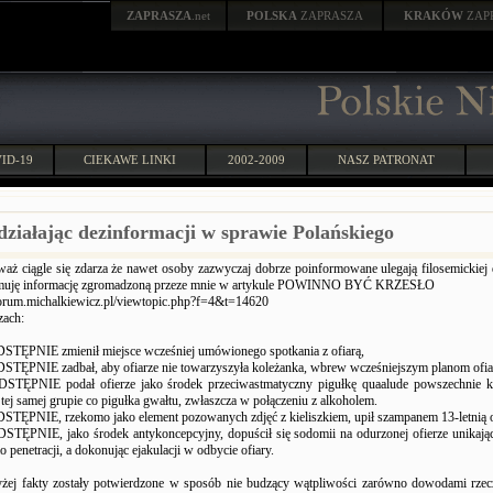
ZAPRASZA
.net
POLSKA
ZAPRASZA
KRAKÓW
ZAP
ID-19
CIEKAWE LINKI
2002-2009
NASZ PATRONAT
działając dezinformacji w sprawie Polańskiego
waż ciągle się zdarza że nawet osoby zazwyczaj dobrze poinformowane ulegają filosemickiej 
muję informację zgromadzoną przeze mnie w artykule POWINNO BYĆ KRZESŁO
orum.michalkiewicz.pl/viewtopic.php?f=4&t=14620
zach:
STĘPNIE zmienił miejsce wcześniej umówionego spotkania z ofiarą,
STĘPNIE zadbał, aby ofiarze nie towarzyszyła koleżanka, wbrew wcześniejszym planom ofiary
DSTĘPNIE podał ofierze jako środek przeciwastmatyczny pigułkę quaalude powszechnie k
tej samej grupie co pigułka gwałtu, zwłaszcza w połączeniu z alkoholem.
STĘPNIE, rzekomo jako element pozowanych zdjęć z kieliszkiem, upił szampanem 13-letnią o
STĘPNIE, jako środek antykoncepcyjny, dopuścił się sodomii na odurzonej ofierze unikając
penetracji, a dokonując ejakulacji w odbycie ofiary.
ej fakty zostały potwierdzone w sposób nie budzący wątpliwości zarówno dowodami rzec