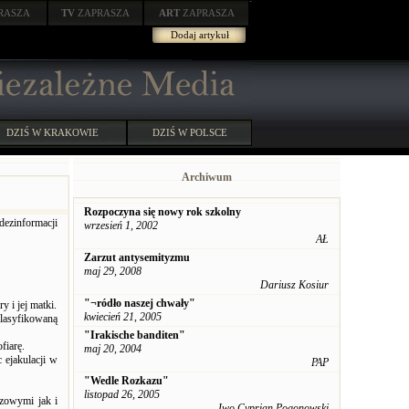
RASZA
TV
ZAPRASZA
ART
ZAPRASZA
Dodaj artykuł
DZIŚ W KRAKOWIE
DZIŚ W POLSCE
Archiwum
Rozpoczyna się nowy rok szkolny
dezinformacji
wrzesień 1, 2002
AŁ
Zarzut antysemityzmu
maj 29, 2008
Dariusz Kosiur
"¬ródło naszej chwały"
 i jej matki.
kwiecień 21, 2005
lasyfikowaną
"Irakische banditen"
fiarę.
maj 20, 2004
 ejakulacji w
PAP
"Wedle Rozkazu"
listopad 26, 2005
zowymi jak i
Iwo Cyprian Pogonowski