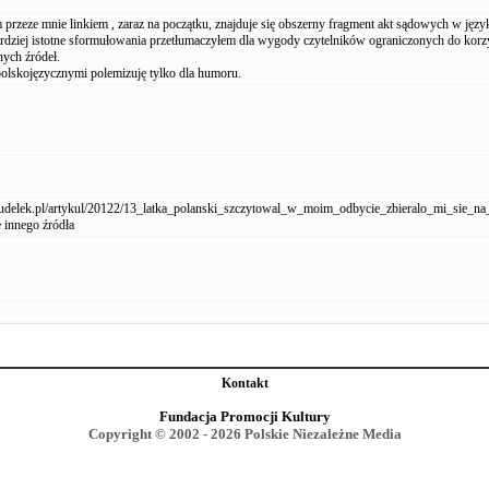
przeze mnie linkiem , zaraz na początku, znajduje się obszerny fragment akt sądowych w języ
ardziej istotne sformułowania przetłumaczyłem dla wygody czytelników ograniczonych do korzy
nych źródeł.
polskojęzycznymi polemizuję tylko dla humoru.
udelek.pl/artykul/20122/13_latka_polanski_szczytowal_w_moim_odbycie_zbieralo_mi_sie_na_
 innego źródła
Kontakt
Fundacja Promocji Kultury
Copyright © 2002 - 2026 Polskie Niezależne Media