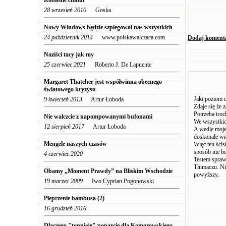
Robienie chmur
28 wrzesień 2010
Goska
Nowy Windows będzie szpiegował nas wszystkich
24 październik 2014
www.polskawalczaca.com
Dodaj koment
Naziści tacy jak my
25 czerwiec 2021
Roberto J. De Lapuente
Margaret Thatcher jest współwinna obecnego
światowego kryzysu
Jaki poziom 
9 kwiecień 2013
Artur Łoboda
Zdaje się że 
Potrzeba troc
Nie walczcie z napompowanymi bufonami
We wszystkic
12 sierpień 2017
Artur Łoboda
A wedle moje
doskonale wie
Mengele naszych czasów
Więc ten ścis
sposób nie b
4 czerwiec 2020
Testem spraw
Tłumaczu. Ni
Obamy „Moment Prawdy” na Bliskim Wschodzie
powyższy.
19 marzec 2009
Iwo Cyprian Pogonowski
Pieprzenie bambusa (2)
16 grudzień 2016
Dlaczego "topnieje" poparcie dla Komorowskiego