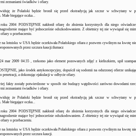
ymi zeznaniami świadków i ofiary.
ewiduję że Polański będzie bronił się przed ekstradycją jak szczur w schwytany w p
 Małe biegające oczka...
 roku 2004 PODSTĘPNIE nakłonił ofiarę do złożenia korzystnych dla niego oświadcz
nagrodzenie mające być jednocześnie odszkodowaniem. Z obietnicy tej nie wywiązał się m
ofiary o przebaczeniu.
e na lotnisku w USA będzie oczekiwała Polańskiego ofiara z pozwem cywilnym na kwotę nie
proponowanych przez szczura kaucji.tlumacz
 24 mar 2009 04:35 , rzekomo jako element pozowanych zdjęć z kieliszkiem, upił szampa
STĘPNIE, jako środek antykoncepcyjny, dopuścił się sodomii na odurzonej ofierze unikając
penetracji, a dokonując ejakulacji w odbycie ofiary.
ej fakty zostały potwierdzone w sposób nie budzący wątpliwości zarówno dowodami rzec
ymi zeznaniami świadków i ofiary.
ewiduję że Polański będzie bronił się przed ekstradycją jak szczur w schwytany w p
 Małe biegające oczka...
 roku 2004 PODSTĘPNIE nakłonił ofiarę do złożenia korzystnych dla niego oświadcz
nagrodzenie mające być jednocześnie odszkodowaniem. Z obietnicy tej nie wywiązał się m
ofiary o przebaczeniu.
e na lotnisku w USA będzie oczekiwała Polańskiego ofiara z pozwem cywilnym na kwotę nie
proponowanych przez szczura kaucji.