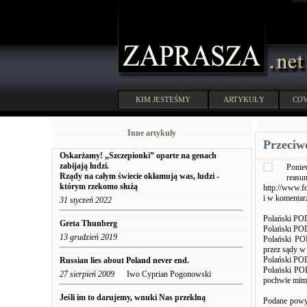
KIM JESTEŚMY
ARTYKUŁY
COV
Inne artykuły
Przeciw
Oskarżamy! „Szczepionki” oparte na genach
zabijają ludzi.
Ponie
Rządy na całym świecie okłamują was, ludzi -
reasu
którym rzekomo służą
http://www.f
i w komentar
31 styczeń 2022
Polański POD
Greta Thunberg
Polański POD
13 grudzień 2019
Polański PO
przez sądy w 
Polański POD
Russian lies about Poland never end.
Polański POD
27 sierpień 2009
Iwo Cyprian Pogonowski
pochwie mimo 
Jeśli im to darujemy, wnuki Nas przeklną
Podane powyż