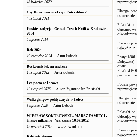
13 kwiecień 2020
zaprzysiężon
Dlatego prz
Czy Hitler wywodził się z Rotszyldów?
uśmierceniem.
4 listopad 2021
Polański po
Polskie tradycje - Orszak Trzech Króli w Krakowie -
obiecując wy
2014
oświadczenia 
8 styczeń 2014
Przewiduję ż
najwyższa z 
Rok 2024
19 czerwiec 2024
Artur Łoboda
Posty: 1806
Dołączył(a):
ofiarę.
Doskonały lek na migrenę
Polański POD
1 listopad 2022
Artur Łoboda
pochwie mimo 
I co poeto ze Lwowa
Podane powyż
11 sierpień 2025
Autor: Zygmunt Jan Prusiński
zaprzysiężon
Dlatego prz
Walki gangów politycznych w Polsce
uśmierceniem.
8 styczeń 2020
Artur Łoboda
Polański po
WIESŁAW SOKOŁOWSKI - MARSZ PAMIĘCI -
obiecując wy
i nasze milczenie - Warszawa 10.09.2012
oświadczenia 
12 wrzesień 2012
www.trwanie.com
Przewiduję ż
najwyższa z 