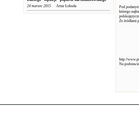
24 marzec 2015
Artur Łoboda
Pod podanym 
którego najb
polskojęzycz
Ze źródłami 
http://www.p
Na podstawie