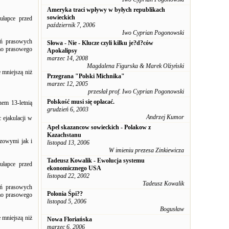
Ameryka traci wpływy w byłych republikach
sowieckich
ułapce przed
październik 7, 2006
Iwo Cyprian Pogonowski
eń prasowych
Słowa - Nie - Klucze czyli kilku je?d?ców
imo prasowego
Apokalipsy
marzec 14, 2008
Magdalena Figurska & Marek Olżyński
 mniejszą niż
Przegrana "Polski Michnika"
marzec 12, 2005
przesłał prof. Iwo Cyprian Pogonowski
Polskość musi się opłacać.
nem 13-letnią
grudzień 6, 2003
Andrzej Kumor
 ejakulacji w
Apel skazancow sowieckich - Polakow z
Kazachstanu
zowymi jak i
listopad 13, 2006
W imieniu prezesa Zinkiewicza
Tadeusz Kowalik - Ewolucja systemu
ułapce przed
ekonomicznego USA
listopad 22, 2002
Tadeusz Kowalik
eń prasowych
Polonia Śpi??
imo prasowego
listopad 5, 2006
Bogusław
 mniejszą niż
Nowa Floriańska
marzec 6, 2006