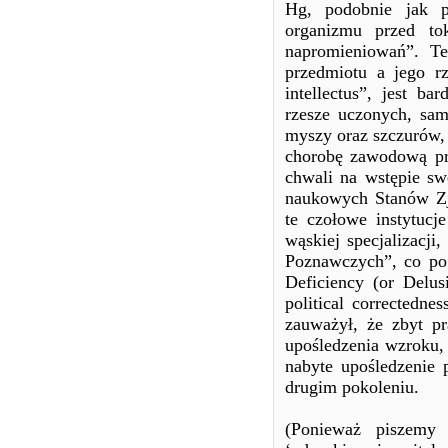
Hg, podobnie jak p
organizmu przed tok
napromieniowań”. Te
przedmiotu a jego rz
intellectus”, jest b
rzesze uczonych, sam
myszy oraz szczurów, 
chorobę zawodową pro
chwali na wstępie sw
naukowych Stanów Z
te czołowe instytucj
wąskiej specjalizacj
Poznawczych”, co po
Deficiency (or Delus
political correctedn
zauważył, że zbyt pr
upośledzenia wzroku,
nabyte upośledzenie 
drugim pokoleniu.
(Ponieważ piszemy 