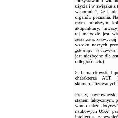
‘odzyskiwaniu witaln
użycia i w związku z 
wspomnieć, że istnie
organów poznania. Na 
mym młodszym kole
akupunktury, “inwazy
tej metodzie jest wi
zestarzałą, zazwyczaj
wzroku naszych przo
„skorupy” soczewka o
jest niezbędne dla o
odległościach.)
5. Lamarckowska hip
charakterze AUP 
skomercjalizowanych 
Prosty, pawłowowski 
stanem faktycznym, p
winno także dotyczy
naukowych USA” pani 
intellectus, zapewni