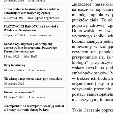
29 listopad 2016
Artur Łoboda
„niszczące” nasze cia
na nasze samopoczucie
Strata zaufania do Waszyngtonu - giełda w
konwulsjach a zbliżające się wybory
metodę akupunktury, 
11 sierpień 2011
Iwo Cyprian Pogonowski
punktów ciała. Te od
poprawę zdrowia, zga
PRZYZWOICI BANDYCI cz.3 wywiad z
Dobrowolski w swej
Wiesławem Sokołowskim
wyraźnego zaniku wit
27 grudzień 2013
www.trwanie.com
kolonii znanych jed
Kanada wykorzystała plandemię, aby
umieścimy w izolując
dostosować się do programu Światowego
czytałem ten parado
Forum Ekonomicznego
przypomniało się, że
15 maj 2022
Ethan Huff
biologii” przytoczy
Ryży to fałszywy
wskazujących na po
18 listopad 2015
Artur Łoboda
embrionów ssaków. Mi
w trakcie ich hodowl
Nie wierzę bangsterom, nawet gdy niosą dary
organizmem) czy to 
20 listopad 2019
odzyskanie przez nie 
Kto na tym skorzystał?
postaci samostojatie
19 sierpień 2017
Artur Łoboda
macierzystym, tumoru
„Szczepionki” do zakrzepów wywołują BOOM
Takie „leczenie poprz
w branży usuwania skrzepów krwi