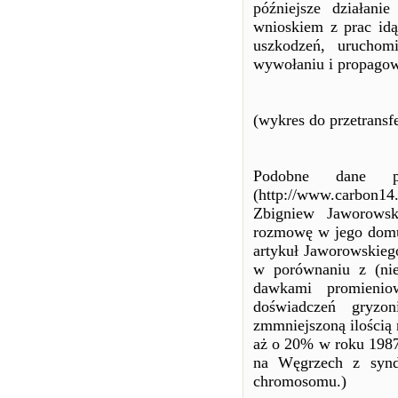
późniejsze działan
wnioskiem z prac idą
uszkodzeń, uruchom
wywołaniu i propagow
(wykres do przetransf
Podobne dane po
(http://www.carbon1
Zbigniew Jaworowsk
rozmowę w jego domu 
artykuł Jaworowskiego
w porównaniu z (nie
dawkami promienio
doświadczeń gryzon
zmmniejszoną ilością 
aż o 20% w roku 1987,
na Węgrzech z syn
chromosomu.)