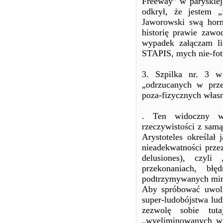
Freeway” w paryskiej 
odkrył, że jestem 
Jaworowski swą horme
historię prawie zawo
wypadek załączam li
STAPIS, mych nie-fo
3. Szpilka nr. 3 w
„odrzucanych w prz
poza-fizycznych włas
. Ten widoczny w
rzeczywistości z samą
Arystoteles określał 
nieadekwatności przez
delusiones), czyli
przekonaniach, bł
podtrzymywanych mim
Aby spróbować uwoln
super-ludobójstwa lu
zezwolę sobie tut
„wyeliminowanych w p