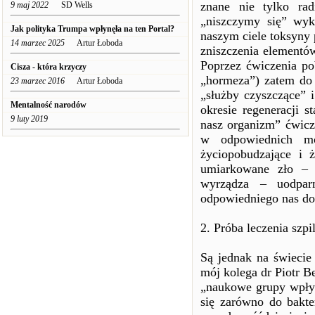
znane nie tylko rad
9 maj 2022
SD Wells
„niszczymy się” wyk
Jak polityka Trumpa wpłynęła na ten Portal?
naszym ciele toksyny 
14 marzec 2025
Artur Łoboda
zniszczenia elementów
Poprzez ćwiczenia po
Cisza - która krzyczy
„hormeza”) zatem do 
23 marzec 2016
Artur Łoboda
„służby czyszczące” 
Mentalność narodów
okresie regeneracji s
9 luty 2019
nasz organizm” ćwicz
w odpowiednich mo
życiopobudzające i 
umiarkowane zło – 
wyrządza – uodparn
odpowiedniego nas doń
2. Próba leczenia sz
Są jednak na świecie
mój kolega dr Piotr B
„naukowe grupy wpły
się zarówno do bakter