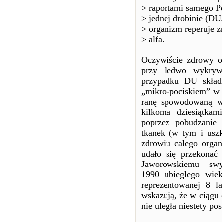
> raportami samego 
> jednej drobinie (DU/
> organizm reperuje z
> alfa.
Oczywiście zdrowy or
przy ledwo wykryw
przypadku DU składa
„mikro-pociskiem” w p
ranę spowodowaną wb
kilkoma dziesiątkami
poprzez pobudzanie
tkanek (w tym i usz
zdrowiu całego organ
udało się przekonać
Jaworowskiemu – swyc
1990 ubiegłego wiek
reprezentowanej 8 
wskazują, że w ciągu 
nie uległa niestety po