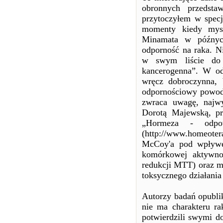
obronnych przedsta
przytoczyłem w specj
momenty kiedy mysz
Minamata w późnych
odporność na raka. N
w swym liście do 
kancerogenna”. W odp
wręcz dobroczynna, 
odpornościowy powodu
zwraca uwagę, najw
Dorotą Majewską, pr
„Hormeza - odpo
(http://www.homeote
McCoy'a pod wpływem
komórkowej aktywnoś
redukcji MTT) oraz me
toksycznego działania 
Autorzy badań opubli
nie ma charakteru ra
potwierdzili swymi d