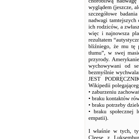
chorobliwą nadwagę
wyglądem (jeszcze, al
szczegółowe badania
nadwagi tamtejszych 
ich rodziców, a zwłas
więc i najnowsza pla
rezultatem “autystyczn
bliźniego, że mu tę
tłumu”, w swej masi
przyrody. Amerykanie 
wychowywani od se
bezmyślnie wychwal
JEST PODRĘCZNI
Wikipedii polegająceg
• zaburzeniu zachowa
• braku kontaktów rów
• braku potrzeby dziel
• braku społecznej 
empatii).
I właśnie w tych, t
Cleese z Luksemburga