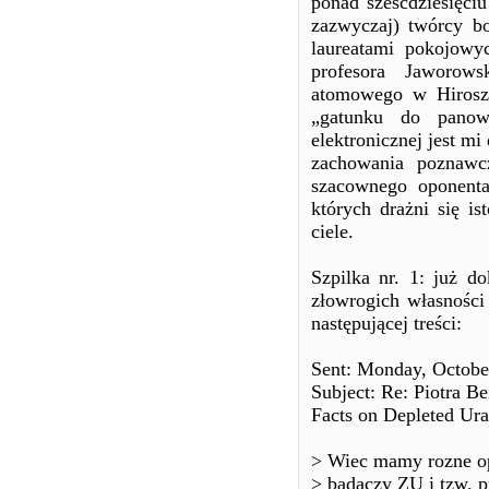
ponad sześćdziesięciu
zazwyczaj) twórcy b
laureatami pokojowy
profesora Jaworow
atomowego w Hiroszi
„gatunku do panow
elektronicznej jest mi
zachowania poznawc
szacownego oponenta
których drażni się i
ciele.
Szpilka nr. 1: już d
złowrogich własności
następującej treści:
Sent: Monday, Octobe
Subject: Re: Piotra B
Facts on Depleted Ur
> Wiec mamy rozne opi
> badaczy ZU i tzw. p