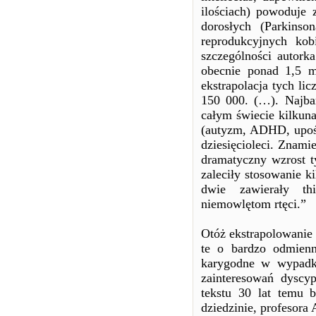
ilościach) powoduje 
dorosłych (Parkins
reprodukcyjnych kob
szczególności autork
obecnie ponad 1,5 m
ekstrapolacja tych li
150 000. (…). Najba
całym świecie kilkun
(autyzm, ADHD, upośl
dziesięcioleci. Znami
dramatyczny wzrost 
zaleciły stosowanie 
dwie zawierały th
niemowlętom rtęci.”
Otóż ekstrapolowanie
te o bardzo odmiennej
karygodne w wypadk
zainteresowań dyscyp
tekstu 30 lat temu b
dziedzinie, profesora 