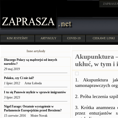
ZAPRASZ
KIM JESTEŚMY
ARTYKUŁY
COVID-19
CIEKAWE LINKI
Inne artykuły
Akupunktura – 
Dlaczego Polacy są mądrzejsi od innych
ukłuć, w tym i 
narodów?
29 maj 2019
Polaku, czy Ci nie żal?
1. Akupunktura ja
1 lipiec 2012
Artur Łoboda
samonaprawczych org
I tu się Panowie mylicie w sprawie imigrantów
2. Próba leczenia sz
3 lipiec 2023
Nigel Farage: Ostatnie wystąpienie w
3. Krótka anamneza o
Parlamencie Europejskim przed Brexitem?
przez entuzjastów 
15 czerwiec 2016
Moire Novak