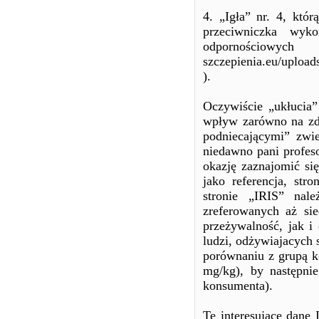
4. „Igła” nr. 4, któ
przeciwniczka wyko
odpornośc
szczepienia.eu/upl
).
Oczywiście „ukłucia
wpływ zarówno na zdr
podniecającymi” zwie
niedawno pani profes
okazję zaznajomić si
jako referencja, stro
stronie „IRIS” nal
zreferowanych aż si
przeżywalność, jak i
ludzi, odżywiajacych 
porównaniu z grupą k
mg/kg), by następni
konsumenta).
Te interesujące dane 