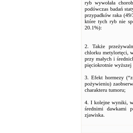
ryb wywołała chorob
podówczas badań staty
przypadków raka (49/3
które tych ryb nie sp
20.1%):
2. Także przeżywal
chlorku metylortęci, 
przy małych i średni
pięciokrotnie wyższej
3. Efekt hormezy (“z
pożywieniu) zaobser
charakteru tumoru;
4. I kolejne wyniki,
średnimi dawkami p
zjawiska.