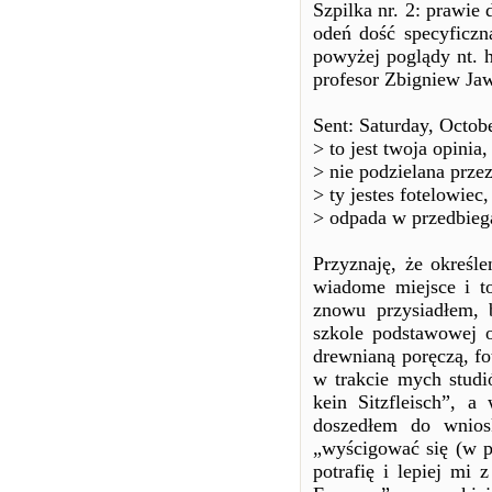
Szpilka nr. 2: prawie
odeń dość specyficz
powyżej poglądy nt. h
profesor Zbigniew Jaw
Sent: Saturday, Octob
> to jest twoja opini
> nie podzielana prze
> ty jestes fotelowiec
> odpada w przedbiega
Przyznaję, że określ
wiadome miejsce i to
znowu przysiadłem, 
szkole podstawowej o
drewnianą poręczą, fo
w trakcie mych studi
kein Sitzfleisch”, a
doszedłem do wnios
„wyścigować się (w pr
potrafię i lepiej mi 