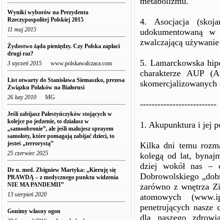
metabolizmu.
Wyniki wyborów na Prezydenta
Rzeczypospolitej Polskiej 2015
4. Asocjacja (skoj
11 maj 2015
udokumentowaną w 
zwalczającą używanie 
Żydostwo żąda pieniędzy. Czy Polska zapłaci
drugi raz?
5. Lamarckowska hip
3 styczeń 2015
www.polskawalczaca.com
charakterze AUP (A
List otwarty do Stanisława Siemaszko, prezesa
skomercjalizowanych 
Związku Polaków na Białorusi
26 luty 2010
MG
--------------------------
Jeśli zabijasz Palestyńczyków stojących w
kolejce po jedzenie, to działasz w
1. Akupunktura i jej 
„samoobronie”, ale jeśli malujesz sprayem
samoloty, które pomagają zabijać dzieci, to
jesteś „terrorystą”
Kilka dni temu roz
25 czerwiec 2025
kolegą od lat, bynajm
dziej wokół nas – o
Dr n. med. Zbigniew Martyka: „Kieruję się
Dobrowolskiego „dobr
PRAWDĄ – z medycznego punktu widzenia
NIE MA PANDEMII”
zarówno z wnętrza Zi
13 sierpień 2020
atomowych (www.ipj
penetrujących nasze 
Gonimy własny ogon
dla naszego zdrowi