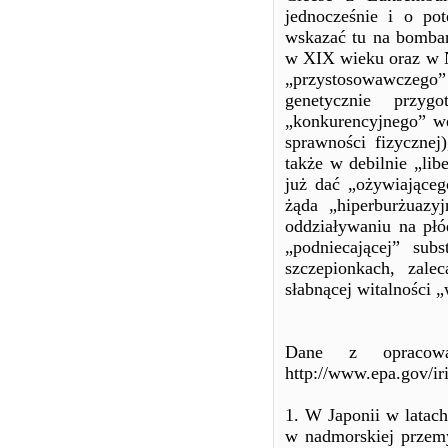
jednocześnie i o pot
wskazać tu na bombar
w XIX wieku oraz w N
„przystosowawczego
genetycznie przy
„konkurencyjnego” we
sprawności fizycznej
także w debilnie „li
już dać „ożywiająceg
żąda „hiperburżuazy
oddziaływaniu na płó
„podniecającej” su
szczepionkach, zal
słabnącej witalności
Dane z opracowa
http://www.epa.gov/ir
1. W Japonii w latach
w nadmorskiej przemy