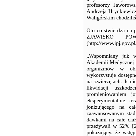
profesorzy Jaworows
Andrzeja Hrynkiewicz
Waligórskim chodzili
Oto co stwierdza na
ZJAWISKO PO
(http://www.ipj.gov.p
„Wspomniany już w
Akademii Medycznej [1
organizmów w obli
wykorzystuje dostępn
na zwierzętach. Istn
likwidacji uszkod
promieniowaniem jo
eksperymentalnie, te
jonizującego na ca
zaawansowanym stadiu
dawkami na całe ciał
przeżywali w 52% [
pokazujący, że wstę