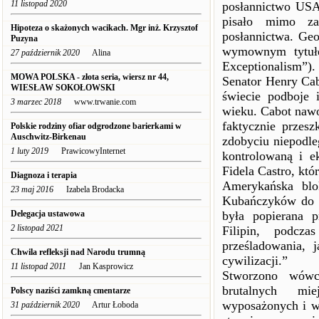
11 listopad 2020
posłannictwo USA
pisało mimo zas
Hipoteza o skażonych wacikach. Mgr inż. Krzysztof
posłannictwa. Geo
Puzyna
wymownym tytuł
27 październik 2020
Alina
Exceptionalism”).
MOWA POLSKA - złota seria, wiersz nr 44,
Senator Henry Cab
WIESŁAW SOKOŁOWSKI
świecie podboje 
3 marzec 2018
www.trwanie.com
wieku. Cabot naw
faktycznie przes
Polskie rodziny ofiar odgrodzone barierkami w
Auschwitz-Birkenau
zdobyciu niepodle
1 luty 2019
PrawicowyInternet
kontrolowaną i e
Fidela Castro, kt
Diagnoza i terapia
Amerykańska blo
23 maj 2016
Izabela Brodacka
Kubańczyków do sk
Delegacja ustawowa
była popierana 
2 listopad 2021
Filipin, podcz
prześladowania, 
Chwila refleksji nad Narodu trumną
cywilizacji.”
11 listopad 2011
Jan Kasprowicz
Stworzono wówc
brutalnych mie
Polscy naziści zamkną cmentarze
wyposażonych i w
31 październik 2020
Artur Łoboda