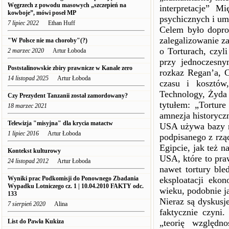
Węgrzech z powodu masowych „szczepień na
interpretacje” M
kowboje”, mówi poseł MP
psychicznych i u
7 lipiec 2022
Ethan Huff
Celem było dopro
zalegalizowanie z
"W Polsce nie ma choroby"(?)
o Torturach, czyl
2 marzec 2020
Artur Łoboda
przy jednoczesny
Poststalinowskie zbiry prawnicze w Kanale zero
rozkaz Regan’a, 
14 listopad 2025
Artur Łoboda
czasu i kosztów,
Technology, Żyda
Czy Prezydent Tanzanii został zamordowany?
tytułem: „Torture
18 marzec 2021
amnezja historycz
Telewizja "misyjna" dla krycia matactw
USA używa bazy n
1 lipiec 2016
Artur Łoboda
podpisanego z rzą
Egipcie, jak też n
Kontekst kulturowy
USA, które to pra
24 listopad 2012
Artur Łoboda
nawet tortury ble
Wyniki prac Podkomisji do Ponownego Zbadania
eksploatacji eko
Wypadku Lotniczego cz. 1 | 10.04.2010 FAKTY odc.
wieku, podobnie ja
133
Nieraz są dyskusje
7 sierpień 2020
Alina
faktycznie czyni
List do Pawła Kukiza
„teorię względn