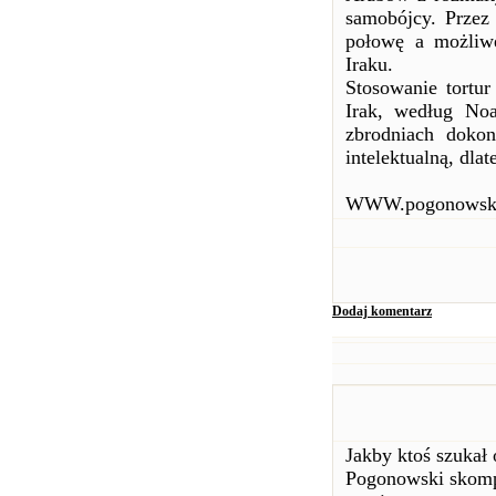
samobójcy. Przez
połowę a możliwe
Iraku.
Stosowanie tortur
Irak, według Noa
zbrodniach doko
intelektualną, dla
WWW.pogonowsk
Dodaj komentarz
Jakby ktoś szukał
Pogonowski skompi