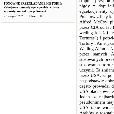
stopnia przypomi
PONOWNE PRZEGLĄDANIE HISTORII:
nigdy z dopuści
Zabójstwa Kennedy’ego wywołały wpływy
egzekucji elity 
syjonistyczne i okupację Ameryki
Polaków z listy ka
21 sierpień 2025
Ethan Huff
Alfred McCoy pis
przez CIA od lat 
według książki t
Tortures”) i potw
Tortury i Ameryka
Według Allan’a Na
przez samych Am
stosowanych prze
stosowania tort
uczynił. Ta zmian
przez USA, za po
na podstawie dobr
często prowadzi d
USA płaci sowici
Jeden z najbard
pseudonimem major
USA takie widać
Arabów z rozmaity