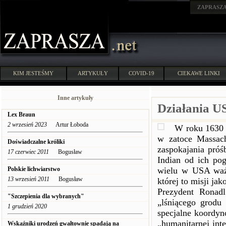
ZAPRASZ
KIM JESTEŚMY
ARTYKUŁY
COVID-19
CIEKAWE LINKI
Inne artykuły
Działania US
Lex Braun
2 wrzesień 2023
Artur Łoboda
W roku 1630 J
w zatoce Massach
Doświadczalne króliki
zaspokajania próś
17 czerwiec 2011
Bogusław
Indian od ich pog
Polskie lichwiarstwo
wielu w USA ważn
13 wrzesień 2011
Bogusław
której to misji ja
Prezydent Ronad
"Szczepienia dla wybranych"
„lśniącego grodu
1 grudzień 2020
specjalne koordy
„humanitarnej int
Wskaźniki urodzeń gwałtownie spadają na