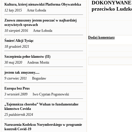
DOKONYWANE JE
Kultura, której nienawidzi Platforma Obywatelska
przeciwko Ludzko
12 luty 2015
Artur Łoboda
Znowu zmuszony jestem pouczać w najbardziej
oczywistych sprawach
10 sierpień 2016
Artur Łoboda
Dodaj komentarz
Śmierć Alicji Tysiąc
18 grudzień 2021
Szczepienia pełne kłamstw (II)
30 maj 2020
Andreas Moritz
jestem tak zmęczony.....
9 czerwiec 2011
Bogusław
Europa bez Prus
3 wrzesień 2009
Iwo Cyprian Pogonowski
„Tajemnicza choroba” Wuhan to fundamentalne
kłamstwo Covida
25 październik 2024
Naruszenia Kodeksu Norymberskiego w programie
kontroli Covid-19