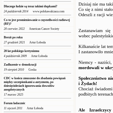
Dzisiaj nie ma tak
Dlaczego ludzie są teraz takimi dupkami?
Co się z nimi stało
24 październik 2014
www.polskawalczaca.com
Odeszli z racji wi
Co to jest promieniowanie o częstotliwości radiowej
(RF)?
20 czerwiec 2022
American Cancer Society
Zastanawiam się 
wobec palestyńskic
Brexit po roku
27 grudzień 2021
Artur Łoboda
Kilkanaście lat te
20 lat polskiego kretynizmu
I zastanowiło mnie
4 październik 2009
Artur Łoboda
Niemcy - naziści,
Zadluzenie w demokracji
mordowali w ukr
19 sierpień 2010
Goska
Społeczeństwo ni
CDC w końcu zmuszone do zbadania powiązań
między szczepionkami a autyzmem, po
i Żydach!
dziesięcioleciach ignorowania dowodów
Chociaż świadomi 
anegdotycznych
podbitych terenach
17 marzec 2025
Forum ladacznic
11 styczeń 2011
Artur Łoboda
Ale Izraelcz