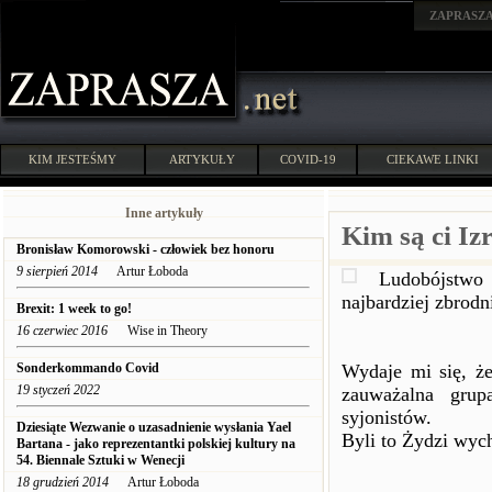
ZAPRASZ
KIM JESTEŚMY
ARTYKUŁY
COVID-19
CIEKAWE LINKI
Inne artykuły
Kim są ci Iz
Bronisław Komorowski - człowiek bez honoru
9 sierpień 2014
Artur Łoboda
Ludobójstwo 
najbardziej zbrodn
Brexit: 1 week to go!
16 czerwiec 2016
Wise in Theory
Sonderkommando Covid
Wydaje mi się, że
19 styczeń 2022
zauważalna grup
syjonistów.
Dziesiąte Wezwanie o uzasadnienie wysłania Yael
Byli to Żydzi wyc
Bartana - jako reprezentantki polskiej kultury na
54. Biennale Sztuki w Wenecji
18 grudzień 2014
Artur Łoboda