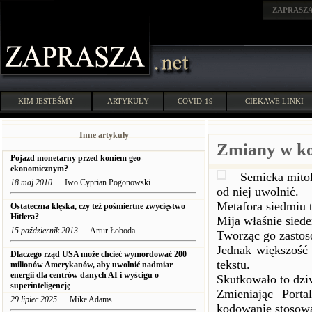
ZAPRASZ
KIM JESTEŚMY
ARTYKUŁY
COVID-19
CIEKAWE LINKI
Inne artykuły
Zmiany w ko
Pojazd monetarny przed koniem geo-
ekonomicznym?
Semicka mitol
18 maj 2010
Iwo Cyprian Pogonowski
od niej uwolnić.
Metafora siedmiu t
Ostateczna klęska, czy też pośmiertne zwycięstwo
Hitlera?
Mija właśnie siedem
15 październik 2013
Artur Łoboda
Tworząc go zastos
Jednak większość
Dlaczego rząd USA może chcieć wymordować 200
tekstu.
milionów Amerykanów, aby uwolnić nadmiar
energii dla centrów danych AI i wyścigu o
Skutkowało to dzi
superinteligencję
Zmieniając Porta
29 lipiec 2025
Mike Adams
kodowanie stosow