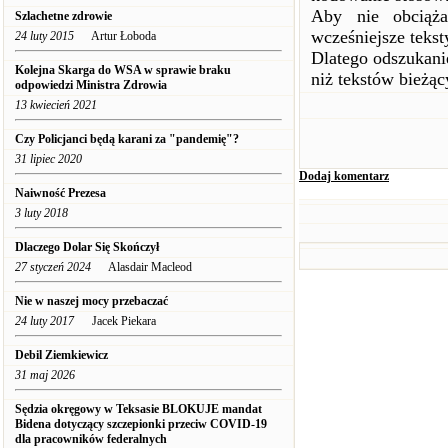
Aby nie obciąża
Szlachetne zdrowie
wcześniejsze tekst
24 luty 2015
Artur Łoboda
Dlatego odszukani
Kolejna Skarga do WSA w sprawie braku
niż tekstów bieżąc
odpowiedzi Ministra Zdrowia
13 kwiecień 2021
Czy Policjanci będą karani za "pandemię"?
31 lipiec 2020
Dodaj komentarz
Naiwność Prezesa
3 luty 2018
Dlaczego Dolar Się Skończył
27 styczeń 2024
Alasdair Macleod
Nie w naszej mocy przebaczać
24 luty 2017
Jacek Piekara
Debil Ziemkiewicz
31 maj 2026
Sędzia okręgowy w Teksasie BLOKUJE mandat
Bidena dotyczący szczepionki przeciw COVID-19
dla pracowników federalnych