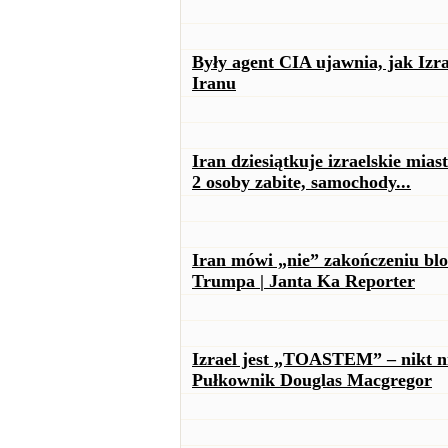
Były agent CIA ujawnia, jak Iz
Iranu
Iran dziesiątkuje izraelskie mia
2 osoby zabite, samochody...
Iran mówi „nie” zakończeniu bl
Trumpa | Janta Ka Reporter
Izrael jest „TOASTEM” – nikt ni
Pułkownik Douglas Macgregor