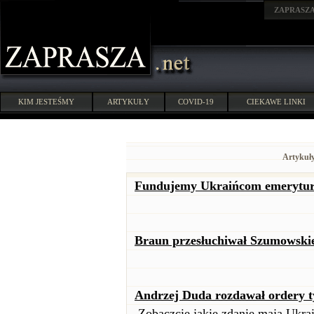
ZAPRASZ
KIM JESTEŚMY
ARTYKUŁY
COVID-19
CIEKAWE LINKI
Artykuły
Fundujemy Ukraińcom emerytury.
Braun przesłuchiwał Szumowski
Andrzej Duda rozdawał ordery t
Zobaczcie jakie zdanie mają Ukra