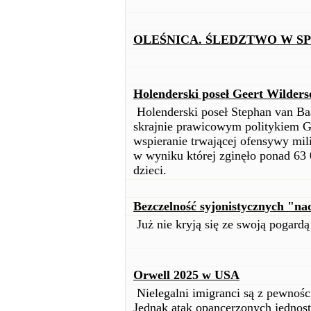
OLEŚNICA. ŚLEDZTWO W S
Holenderski poseł Geert Wilders
Holenderski poseł Stephan van Baa
skrajnie prawicowym politykiem G
wspieranie trwającej ofensywy milit
w wyniku której zginęło ponad 63 
dzieci.
Bezczelność syjonistycznych "na
Już nie kryją się ze swoją pogardą
Orwell 2025 w USA
Nielegalni imigranci są z pewno
Jednak atak opancerzonych jednoste