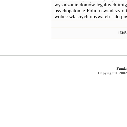
wysadzanie domów legalnych imigra
psychopatom z Policji świadczy o 
wobec własnych obywateli - do po
1
2
3
4
5
Funda
Copyright © 2002