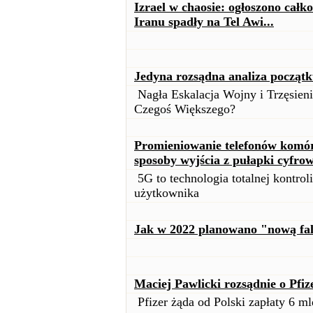
Izrael w chaosie: ogłoszono całk
Iranu spadły na Tel Awi...
Jedyna rozsądna analiza począt
Nagła Eskalacja Wojny i Trzęsien
Czegoś Większego?
Promieniowanie telefonów komór
sposoby wyjścia z pułapki cyfrow
5G to technologia totalnej kontroli
użytkownika
Jak w 2022 planowano "nową fal
Maciej Pawlicki rozsądnie o Pfiz
Pfizer żąda od Polski zapłaty 6 ml