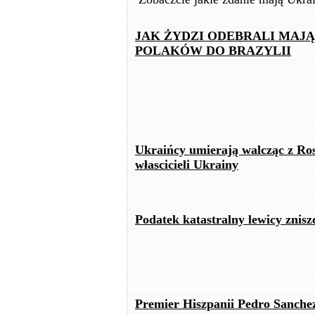
JAK ŻYDZI ODEBRALI MAJĄT
POLAKÓW DO BRAZYLII
Ukraińcy umierają walcząc z Ros
włascicieli Ukrainy
Podatek katastralny lewicy znis
Premier Hiszpanii Pedro Sanche