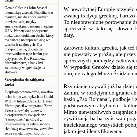
Sachs
Gerald Celente i John Stossel
W nowożytnej Europie przyjęło 
rozmawiają z sędzią Napolitano o
zwanej tradycji greckiej, bardzo 
różnych, nie do końca jasnych
To nieuprawnione porównanie dw
powiązaniach, między
amerykańskimi bankami i rządem
społeczeństw stało się „słowem k
USA. Największe podejrzenia
daty.
budzi bank Goldman Sachs, który
ma dziwną nadreprezentację we
władzach rządowych. Dla
Zarówno kultura grecka, jak też k
przypomnienia, dodam, że
nie powstały w próżni, ale prze
pracownikiem tego banku jest
były premier RP, Kazimierz
społecznych pomiędzy całkowic
Marcinkiewicz, a bank był
W wypadku Greków działo się t
zamieszany w spekulacje na
złotówce.
obrębie całego Morza Śródziemne
Szczepionka do zabijania
Ludzi
Rzymianie używali już bardziej
Zanim, w rozdętym do granic ab
Eksplozja nowotworów, zawałów
i chorób po zastrzykach na Covid.
hasło „Pax Romana”, podboje i z
W dn. 8 lutego 2023 r. Dr David
podstawowym atrybutem „kultury
Martin gościł w programie 'Stew
Peters Show' aby omówić
Mimo niewątpliwych osiągnięć te
niezaprzeczalny związek tzw.
cywilizacją barbarzyństwa i pog
"szczepionek" na Covid z
intelektualnego wszystkich pobi
obserwowaną na całym świecie
eksplozją nowotworów, zawałów
jakim jest identyfikowana.
serca i wielu innych chorób.…