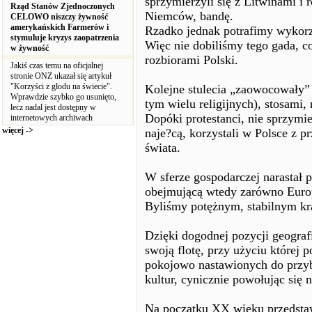
sprzymierzyli się z Litwinami i r
Rząd Stanów Zjednoczonych
Niemców, bandę.
CELOWO niszczy żywność
amerykańskich Farmerów i
Rzadko jednak potrafimy wykorzy
stymuluje kryzys zaopatrzenia
Więc nie dobiliśmy tego gada, c
w żywność
rozbiorami Polski.
Jakiś czas temu na oficjalnej
stronie ONZ ukazał się artykuł
"Korzyści z głodu na świecie".
Kolejne stulecia „zaowocowały”
Wprawdzie szybko go usunięto,
tym wielu religijnych), stosami, n
lecz nadal jest dostępny w
Dopóki protestanci, nie sprzymie
internetowych archiwach
więcej ->
naje?cą, korzystali w Polsce z 
świata.
W sferze gospodarczej narastał 
obejmującą wtedy zarówno Europ
Byliśmy potężnym, stabilnym kr
Dzięki dogodnej pozycji geograf
swoją flotę, przy użyciu której 
pokojowo nastawionych do przybys
kultur, cynicznie powołując się 
Na początku XX wieku przedsta