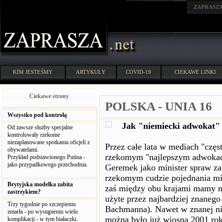
ZAPRASZ
KIM JESTEŚMY
ARTYKUŁY
COVID-19
CIEKAWE LINKI
Ciekawe strony
POLSKA - UNIA 16
Wszystko pod kontrolą
Jak "niemiecki adwokat"
Od zawsze służby specjalne
kontrolowały rzekome
niezaplanowane spotkania oficjeli z
Przez całe lata w mediach "czę
obywatelami.
rzekomym "najlepszym adwokaci
Przykład podstawionego Putina -
jako przypadkowego przechodnia.
Geremek jako minister spraw za
rzekomym cudzie pojednania mi
Brytyjska modelka zabita
zaś między obu krajami mamy nie
zastrzykiem?
użyte przez najbardziej znaneg
Trzy tygodnie po szczepieniu
Bachmanna). Nawet w znanej ni
zmarła - po wystąpieniu wielu
można było już wiosną 2001 rok
komplikacji - w tym białaczki.