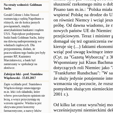
słuszność rzekomego mitu o do
Na straży wolności: Goldman
Sachs
Pisano tam m.in.: "Polska miał
wspierać Polskę na drodze do U
Gerald Celente i John Stossel
rozmawiają z sędzią Napolitano o
on również Niemcy i wciąż jeszc
różnych, nie do końca jasnych
próbę. Od dawna wiadomo, że r
powiązaniach, między
nowych państw UE do Niemiec z
amerykańskimi bankami i rządem
USA. Największe podejrzenia
przejściowym. Teraz i minister 
budzi bank Goldman Sachs, który
domagał się też ograniczenia swo
ma dziwną nadreprezentację we
władzach rządowych. Dla
kieruje się (...) faktami ekon
przypomnienia, dodam, że
wziąć pod uwagę kwitnące inte
pracownikiem tego banku jest były
(Cyt. za "Gazetą Wyborczą" z 30
premier RP, Kazimierz
Marcinkiewicz, a bank był
Wspomniany już Klaus Bachmann
zamieszany w spekulacje na
dotyczących roli Niemiec jako "
złotówce.
"Frankfurter Rundschau": "W sam
Zabójcze leki - prof. Stanisław
że służy jedynie potajemnie in
Wiąckowski - 15.03.2017
wzmacnia się poczucie, że rozsz
Zapis wykładu prof. Stanisława
Wiąckowskiego omawiającego
pomysłem służącym niemieckim 
m.in. leki i ich składniki, które
2001 r.).
wbrew powszechnym opiniom nie
leczą, a wręcz przyczyniają się
wzrostu zgonów. Wiedza ta jest
Od kilku lat coraz wyra?niej mo
ukrywana przez koncerny
wcześniejszymi niemieckimi dekl
farmaceutyczne, a nazwy leków