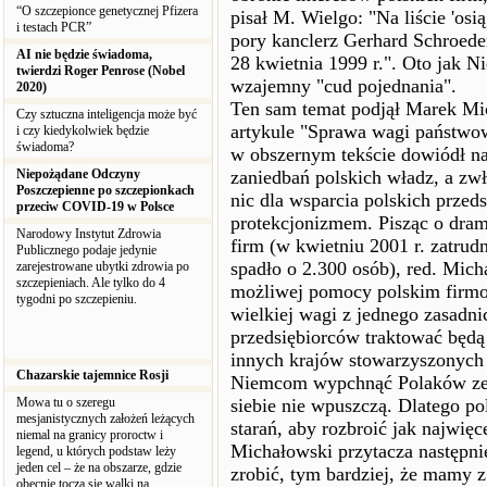
“O szczepionce genetycznej Pfizera
pisał M. Wielgo: "Na liście 'osiąg
i testach PCR”
pory kanclerz Gerhard Schroede
AI nie będzie świadoma,
28 kwietnia 1999 r.". Oto jak Ni
twierdzi Roger Penrose (Nobel
wzajemny "cud pojednania".
2020)
Ten sam temat podjął Marek Mi
Czy sztuczna inteligencja może być
artykule "Sprawa wagi państwow
i czy kiedykolwiek będzie
świadoma?
w obszernym tekście dowiódł na
Niepożądane Odczyny
zaniedbań polskich władz, a zw
Poszczepienne po szczepionkach
nic dla wsparcia polskich prze
przeciw COVID-19 w Polsce
protekcjonizmem. Pisząc o dram
Narodowy Instytut Zdrowia
firm (w kwietniu 2001 r. zatru
Publicznego podaje jedynie
spadło o 2.300 osób), red. Mich
zarejestrowane ubytki zdrowia po
szczepieniach. Ale tylko do 4
możliwej pomocy polskim firmo
tygodni po szczepieniu.
wielkiej wagi z jednego zasadni
przedsiębiorców traktować będą
innych krajów stowarzyszonych 
Chazarskie tajemnice Rosji
Niemcom wypchnąć Polaków ze s
Mowa tu o szeregu
siebie nie wpuszczą. Dlatego p
mesjanistycznych założeń leżących
starań, aby rozbroić jak najwię
niemal na granicy proroctw i
Michałowski przytacza następni
legend, u których podstaw leży
jeden cel – że na obszarze, gdzie
zrobić, tym bardziej, że mamy 
obecnie toczą się walki na