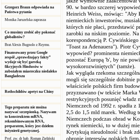
jakże wymownie zaakcentował w 
90. w bardzo szczerej wypowie
Grzegorz Braun odpowiada na
Państwa pytania
Heinrich Weiss, mówiąc: "Aby Pol
niemieckich inwestorów, musiał
Monika Jaruzelska zaprasza
których nie płaci, przedstawić 
Co musimy zrobić aby pokonać
zarobki na niskim poziomie. Na
globalistów?
korespondencją P. Cywińskiego 
Brat Alexis Bugnolo z Rzymu.
"Toast za Adenauera"). Piotr C
wypowied? prominenta niemiecki
Finansowany przez Google
zespół „sprawdzający fakty”
pozostać Europą 'b', by nie po
wydaje się być garstką
wysokorozwiniętych" (tamże).
fikcyjnych Hindusów w
zubożałym miasteczku niedaleko
Jak wygląda rzekoma szczególn
Bangladeszu
mogli się szczególnie dobitnie
właściciele polskich firm budo
Rothschildów apetyt na Chiny
przyznawano (w tekście Marka W
restrykcyjnych posunięć władz n
Niemczech od 1992 r. spadła z 1
Tego preparatu nie można
2,5 do 1,5 mld marek. Według te
nazywać szczepionką. Nazywam
to konstruktem mRNA,
Niemczech podczas obrad w Kolon
rekombinowanym RNA,
rynek niemiecki, to w dużej mie
preparatem, który jest dziełem
inżynierii genetycznej.
Krytykują nieudolność i brak z
obronie interesów polskich firm
Prof. zw. dr hab. Roman Zieliński