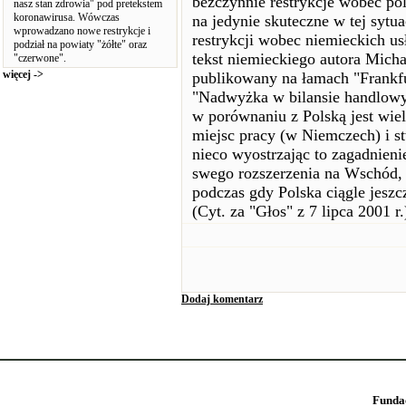
bezczynnie restrykcje wobec po
nasz stan zdrowia" pod pretekstem
koronawirusa. Wówczas
na jedynie skuteczne w tej sytu
wprowadzano nowe restrykcje i
restrykcji wobec niemieckich u
podział na powiaty "żółte" oraz
tekst niemieckiego autora Mich
"czerwone".
więcej ->
publikowany na łamach "Frankfu
"Nadwyżka w bilansie handlowy
w porównaniu z Polską jest wiel
miejsc pracy (w Niemczech) i 
nieco wyostrzając to zagadnieni
swego rozszerzenia na Wschód, 
podczas gdy Polska ciągle jeszc
(Cyt. za "Głos" z 7 lipca 2001 r.
Dodaj komentarz
Funda