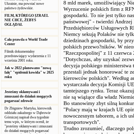
8 mld marek, umożliwiający Nie
Ukrainie, ma powstać nowe
państwo żydowskie.
Wyrzucenie polskich firm z RFN 
gospodarki. To nie jest tylko na
FILM, KTÓREGO IZRAEL
NIE CHCE, ŻEBYŚ
państwowej" - twierdzi Andrzej
OGLĄDAŁ
Przedsiębiorców Usługowych RF
Niemcy sekują Polaków nie tylk
Cała prawda o World Trade
dziedzinach gospodarki, by prz
Center
polskich przewo?ników. W nieos
Filmik dokumentalny
"Rzeczpospolitej" z 11 czerwca 
przedstawiający wydarzenia z 11
"Dotychczas, aby uzyskać zezw
września 2001 roku.
decyzja polskiego ministerstwa 
Jak w 2022 planowano "nową
przestali jednak honorować te 
falę" "epidemii kowida" w 2025
roku
kierowców polskich". Według a
wystarczała decyzja Komisji U
tamtejszego rynku. Teraz okazuj
Jesteśmy okłamywani i
nie są wiążące dla władz Niemi
zmuszani do działań mogących
pogarszać zdrowie
Bo stanowimy zbyt silną konkur
Dr Zbigniew Martyka, kierownik
"Polacy mają w krajach UE opi
oddziału zakaźnego w Dąbrowie
nowoczesnym taborem, a ich usłu
Górniczej napisał dwa tygodnie
transportowych".
temu wpis, w którym ocenił, że
"jesteśmy okłamywani i zmuszani
Trudno zrozumieć, dlaczego pols
do działań mogących pogarszać