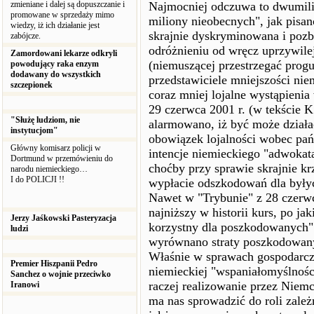
zmieniane i dalej są dopuszczanie i
Najmocniej odczuwa to dwumil
promowane w sprzedaży mimo
miliony nieobecnych", jak pisan
wiedzy, iż ich działanie jest
skrajnie dyskryminowana i poz
zabójcze.
odróżnieniu od wręcz uprzywile
Zamordowani lekarze odkryli
(niemuszącej przestrzegać prog
powodujący raka enzym
dodawany do wszystkich
przedstawiciele mniejszości nie
szczepionek
coraz mniej lojalne wystąpienia
29 czerwca 2001 r. (w tekście 
"Służę ludziom, nie
alarmowano, iż być może działa
instytucjom"
obowiązek lojalności wobec pań
Główny komisarz policji w
intencje niemieckiego "adwoka
Dortmund w przemówieniu do
choćby przy sprawie skrajnie k
narodu niemieckiego…
I do POLICJI !!
wypłacie odszkodowań dla był
Nawet w "Trybunie" z 28 czerwca
najniższy w historii kurs, po ja
Jerzy Jaśkowski Pasteryzacja
korzystny dla poszkodowanych".
ludzi
wyrównano straty poszkodowanyc
Właśnie w sprawach gospodarczy
Premier Hiszpanii Pedro
niemieckiej "wspaniałomyślnośc
Sanchez o wojnie przeciwko
raczej realizowanie przez Niem
Iranowi
ma nas sprowadzić do roli zale