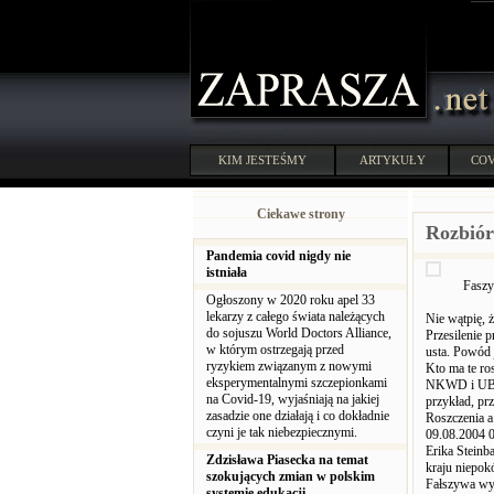
KIM JESTEŚMY
ARTYKUŁY
COV
Ciekawe strony
Rozbió
Pandemia covid nigdy nie
istniała
Faszy
Ogłoszony w 2020 roku apel 33
lekarzy z całego świata należących
Nie wątpię, ż
do sojuszu World Doctors Alliance,
Przesilenie 
w którym ostrzegają przed
usta. Powód 
ryzykiem związanym z nowymi
Kto ma te ro
eksperymentalnymi szczepionkami
NKWD i UB by
na Covid-19, wyjaśniają na jakiej
przykład, pr
zasadzie one działają i co dokładnie
Roszczenia a
czyni je tak niebezpiecznymi.
09.08.2004 0
Erika Stein
Zdzisława Piasecka na temat
kraju niepokó
szokujących zmian w polskim
Fałszywa w
systemie edukacji