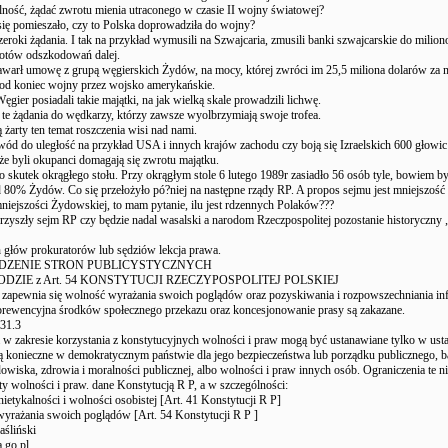
lność, żądać zwrotu mienia utraconego w czasie II wojny światowej?
ę pomieszało, czy to Polska doprowadziła do wojny?
zeroki żądania. I tak na przykład wymusili na Szwajcaria, zmusili banki szwajcarskie do mili
rotów odszkodowań dalej.
arł umowę z grupą węgierskich Żydów, na mocy, której zwróci im 25,5 miliona dolarów za 
od koniec wojny przez wojsko amerykańskie.
gier posiadali takie majątki, na jak wielką skale prowadzili lichwę.
e żądania do wędkarzy, którzy zawsze wyolbrzymiają swoje trofea.
ą żarty ten temat roszczenia wisi nad nami.
wód do uległość na przykład USA i innych krajów zachodu czy boją się Izraelskich 600 głow
że byli okupanci domagają się zwrotu majątku.
to skutek okrągłego stołu. Przy okrągłym stole 6 lutego 1989r zasiadło 56 osób tyle, bowiem b
 80% Żydów. Co się przełożyło pó?niej na następne rządy RP. A propos sejmu jest mniejszość
iejszości Żydowskiej, to mam pytanie, ilu jest rdzennych Polaków???
przyszły sejm RP czy będzie nadal wasalski a narodom Rzeczpospolitej pozostanie historyczny
 głów prokuratorów lub sędziów lekcja prawa.
DZENIE STRON PUBLICYSTYCZNYCH
ODZIE z Art. 54 KONSTYTUCJI RZECZYPOSPOLITEJ POLSKIEJ
zapewnia się wolność wyrażania swoich poglądów oraz pozyskiwania i rozpowszechniania inf
prewencyjna środków społecznego przekazu oraz koncesjonowanie prasy są zakazane.
 31.3
 w zakresie korzystania z konstytucyjnych wolności i praw mogą być ustanawiane tylko w usta
ą konieczne w demokratycznym państwie dla jego bezpieczeństwa lub porządku publicznego, b
owiska, zdrowia i moralności publicznej, albo wolności i praw innych osób. Ograniczenia te n
oty wolności i praw. dane Konstytucją R P, a w szczególności:
ietykalności i wolności osobistej [Art. 41 Konstytucji R P]
wyrażania swoich poglądów [Art. 54 Konstytucji R P ]
śliński
.go.pl