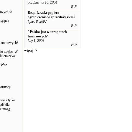
październik 16, 2004
PAP
onowych w
Rząd Izraela popiera
ograniczenia w sprzedaży ziemi
majątek
lipiec 8, 2002
PAP
"Polska jest w tarapatach
finansowych"
luty 1, 2006
ic atomowych?
PAP
więcej ->
yło miejsc. W
 Niemiecka
 „Wóz
ormacji.
wie i tylko
ąd? dla
ie mogą