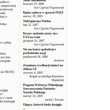
Sumy Babilońskie
handlowe
kwiecień 19, 2006
 pauperyzacji
Iwo Cyprian Pogonowski
arytatywnej.
Kpina sądowa w sprawie FOZZ
każdy
marzec 30, 2005
kiej w
Niebezpieczna Wiedza
 Wobec
luty 22, 2007
Iwo Cyprian Pogonowski
Kryzys zaufania szerzy się z
USA na świat
grudzień 16, 2007
u o pełną
Iwo Cyprian Pogonowski
Nie ma końca spekulacji o
pochodzeniu nacji
ienia
październik 28, 2006
jest inne.
bronson
cierpiała
Znamiona cywilizacji śmierci na
obliczu UE
ską do NKWD,
czerwiec 4, 2003
Ksiądz arcybiskup Kazimierz
Majdański
Program Wyborczy Polonijnego
Stowarzyszenia Patriotów
podjęło
Narodu Polskiego
i?.
marzec 14, 2005
zy w czasie
jasiek z Toronto
ni dozbrajali
Głupcy, których bieda dosięgła
...