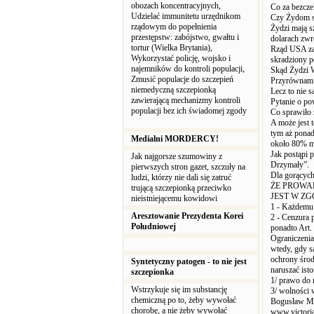
obozach koncentracyjnych,
Co za bezcze
Udzielać immunitetu urzędnikom
Czy Żydom si
rządowym do popełnienia
Żydzi mają s
przestępstw: zabójstwo, gwałtu i
dolarach zw
tortur (Wielka Brytania),
Rząd USA zaw
Wykorzystać policję, wojsko i
skradziony p
najemników do kontroli populacji,
Skąd Żydzi Wę
Zmusić populacje do szczepień
Przyrównam t
niemedyczną szczepionką
Lecz to nie s
zawierającą mechanizmy kontroli
Pytanie o po
populacji bez ich świadomej zgody
Co sprawiło 
A może jest 
tym aż ponad
Medialni MORDERCY!
około 80% mn
Jak postąpi 
Jak najgorsze szumowiny z
Drzymały”.
pierwszych stron gazet, szczuły na
Dla gorących
ludzi, którzy nie dali się zatruć
ŻE PROWA
trującą szczepionką przeciwko
JEST W ZG
nieistniejącemu kowidowi
1 - Każdemu 
Aresztowanie Prezydenta Korei
2 - Cenzura 
Południowej
ponadto Art.
Ograniczenia
wtedy, gdy s
ochrony środ
Syntetyczny patogen - to nie jest
naruszać ist
szczepionka
1/ prawo do n
Wstrzykuje się im substancję
3/ wolności 
chemiczną po to, żeby wywołać
Bogusław Ma
chorobę, a nie żeby wywołać
www.victoria