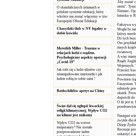
Aby zostać c
ziemi". Tymc
O skandalicznych zmianach w
Niemiec. Ojc
polskim systemie edukacji, który
lotnisku w R
wkrótce ma zostać włączony w tzw.
Europejski Obszar Edukacji
Fałszywa wyp
Chasydzki ślub w NY legalny w
Mogła by tam
dobie kowida
którzy mordo
Do tych bezc
Oto przykład
innych krajó
Meredith Miller - Trauma w
światowej.
relacjach ludzi z rządem.
A więc mamy 
Psychologiczne aspekty operacji
Rządy Anglii
„Covid-19”
Wojennych. T
Jak robi się z ludzi idiotów czy
Przecież Aus
zmanipulowane marionetki i jak
suwerennośc
ludzie robią to sobie sami !
Powinien rzą
Faszystom. W
odniosły pr
Rothschildów apetyt na Chiny
skutek. Pros
dopuścili do
O ile jest t
Świat dał się ogłupić lewackiej
przedstawicie
religii klimatycznej. Wpływ CO2
na klimat jest znikomy
Następni wie
zwykle dla o
Wpływ CO2 na wzrost
Dzieje Żydó
temperatury? Nie zostało
Recenzje pr
przeprowadzone żadne
oskarżyć o a