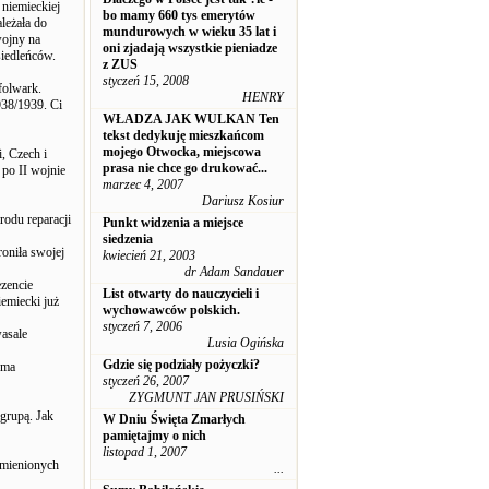
niemieckiej
bo mamy 660 tys emerytów
leżała do
mundurowych w wieku 35 lat i
wojny na
oni zjadają wszystkie pieniadze
siedleńców.
z ZUS
styczeń 15, 2008
folwark.
HENRY
938/1939. Ci
WŁADZA JAK WULKAN Ten
tekst dedykuję mieszkańcom
mojego Otwocka, miejscowa
, Czech i
prasa nie chce go drukować...
po II wojnie
marzec 4, 2007
Dariusz Kosiur
rodu reparacji
Punkt widzenia a miejsce
siedzenia
roniła swojej
kwiecień 21, 2003
dr Adam Sandauer
ezencie
List otwarty do nauczycieli i
iemiecki już
wychowawców polskich.
styczeń 7, 2006
wasale
Lusia Ogińska
Gdzie się podziały pożyczki?
 ma
styczeń 26, 2007
ZYGMUNT JAN PRUSIŃSKI
grupą. Jak
W Dniu Święta Zmarłych
pamiętajmy o nich
listopad 1, 2007
ymienionych
...