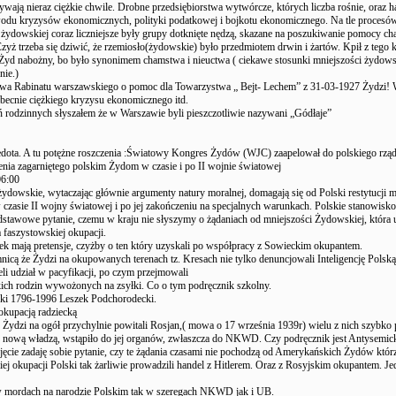
eżywają nieraz ciężkie chwile. Drobne przedsiębiorstwa wytwórcze, których liczba rośnie, oraz 
wodu kryzysów ekonomicznych, polityki podatkowej i bojkotu ekonomicznego. Na tle procesów
 żydowskiej coraz liczniejsze były grupy dotknięte nędzą, skazane na poszukiwanie pomocy ch
 Czyż trzeba się dziwić, że rzemiosło(żydowskie) było przedmiotem drwin i żartów. Kpił z tego 
 Żyd nabożny, bo było synonimem chamstwa i nieuctwa ( ciekawe stosunki mniejszości żydows
nie.)
ezwa Rabinatu warszawskiego o pomoc dla Towarzystwa „ Bejt- Lechem” z 31-03-1927 Żydzi!
becnie ciężkiego kryzysu ekonomicznego itd.
rodzinnych słyszałem że w Warszawie byli pieszczotliwie nazywani „Gódłaje”
dota. A tu potężne roszczenia :Światowy Kongres Żydów (WJC) zaapelował do polskiego rząd
ienia zagarniętego polskim Żydom w czasie i po II wojnie światowej
06:00
żydowskie, wytaczając głównie argumenty natury moralnej, domagają się od Polski restytucji m
 czasie II wojny światowej i po jej zakończeniu na specjalnych warunkach. Polskie stanowisko 
stawowe pytanie, czemu w kraju nie słyszymy o żądaniach od mniejszości Żydowskiej, która u
 faszystowskiej okupacji.
ątek mają pretensje, czyżby o ten który uzyskali po współpracy z Sowieckim okupantem.
emnicą że Żydzi na okupowanych terenach tz. Kresach nie tylko denuncjowali Inteligencję Pol
eli udział w pacyfikacji, po czym przejmowali
kich rodzin wywożonych na zsyłki. Co o tym podręcznik szkolny.
ski 1796-1996 Leszek Podchorodecki.
 okupacją radziecką
 Żydzi na ogół przychylnie powitali Rosjan,( mowa o 17 września 1939r) wielu z nich szybko 
 nową władzą, wstąpiło do jej organów, zwłaszcza do NKWD. Czy podręcznik jest Antysemick
djęcie zadaję sobie pytanie, czy te żądania czasami nie pochodzą od Amerykańskich Żydów któr
ej okupacji Polski tak żarliwie prowadzili handel z Hitlerem. Oraz z Rosyjskim okupantem. Jed
 w mordach na narodzie Polskim tak w szeregach NKWD jak i UB.