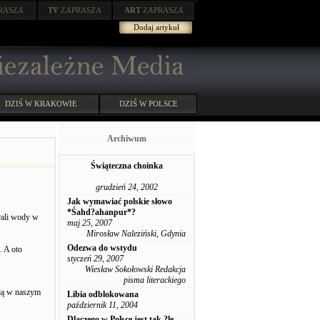
RASZA
TV
ZAPRASZA
ART
ZAPRASZA
Dodaj artykuł
DZIŚ W KRAKOWIE
DZIŚ W POLSCE
Archiwum
Świąteczna choinka
grudzień 24, 2002
Jak wymawiać polskie słowo
*Śahd?ahanpur*?
rali wody w
maj 25, 2007
Mirosław Naleziński, Gdynia
Odezwa do wstydu
. A oto
styczeń 29, 2007
Wiesław Sokołowski Redakcja
pisma literackiego
ją w naszym
Libia odblokowana
październik 11, 2004
Dlaczego w Polsce jest tak ?le -