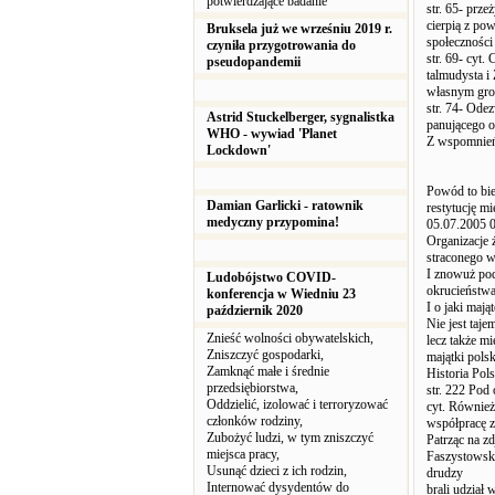
potwierdzające badanie
str. 65- prz
cierpią z po
Bruksela już we wrześniu 2019 r.
społeczności
czyniła przygotrowania do
str. 69- cyt.
pseudopandemii
talmudysta i
własnym gro
str. 74- Od
Astrid Stuckelberger, sygnalistka
panującego o
WHO - wywiad 'Planet
Z wspomnień 
Lockdown'
Powód to bie
Damian Garlicki - ratownik
restytucję m
medyczny przypomina!
05.07.2005 
Organizacje 
straconego w
I znowuż pod
Ludobójstwo COVID-
okrucieństwa
konferencja w Wiedniu 23
I o jaki maj
październik 2020
Nie jest taj
Znieść wolności obywatelskich,
lecz także mi
Zniszczyć gospodarki,
majątki pols
Zamknąć małe i średnie
Historia Pol
przedsiębiorstwa,
str. 222 Pod
Oddzielić, izolować i terroryzować
cyt. Również
członków rodziny,
współpracę z
Zubożyć ludzi, w tym zniszczyć
Patrząc na z
miejsca pracy,
Faszystowski
Usunąć dzieci z ich rodzin,
drudzy
Internować dysydentów do
brali udział