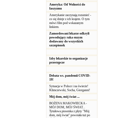
Ameryka: Od Wolności do
faszyzmu
Amerykanie zaczynają rozumieć -
co się dzieje z ich krajem. O tym
mówi film pod wskazanym
linkiem.
Zamordowani lekarze odkryli
powodujący raka enzym
dodawany do wszystkich
szczepionek
Izby lekarskie to organizacje
przestępcze
Debata ws. pandemii COVID-
19!
Sytuacja w Polsce i na świecie!
Klimczewski, Socha, Giorganni!
Mój dom, mój świat ...
BOŻENA MAKOWIECKA -
MÓJ DOM, MÓJ ŚWIAT...
Tytułowa piosenka z płyty "Mój
dom, mój świat" powstała tuż po