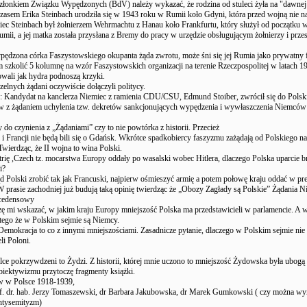
złonkiem Związku Wypędzonych (BdV) należy wykazać, że rodzina od stuleci żyła na "dawnej 
zasem Erika Steinbach urodziła się w 1943 roku w Rumii koło Gdyni, która przed wojną nie na
iec Steinbach był żołnierzem Wehrmachtu z Hanau koło Frankfurtu, który służył od początku 
umii, a jej matka została przysłana z Bremy do pracy w urzędzie obsługującym żołnierzy i prze
ędzona córka Faszystowskiego okupanta żąda zwrotu, może śni się jej Rumia jako prywatny 
 szkolić 5 kolumnę na wzór Faszystowskich organizacji na terenie Rzeczpospolitej w latach 1
wali jak hydra podnoszą krzyki.
zelnych żądani oczywiście dołączyli politycy.
: Kandydat na kanclerza Niemiec z ramienia CDU/CSU, Edmund Stoiber, zwrócił się do Polski
w z żądaniem uchylenia tzw. dekretów sankcjonujących wypędzenia i wywłaszczenia Niemców 
do czynienia z „Żądaniami” czy to nie powtórka z historii. Przecież
 i Francji nie będą bili się o Gdańsk. Wkrótce spadkobiercy faszyzmu zażądają od Polskiego na
wierdząc, że II wojna to wina Polski.
trię ,Czech tz. mocarstwa Europy oddały po wasalski wobec Hitlera, dlaczego Polska uparcie b
i?
d Polski zrobić tak jak Francuski, najpierw ośmieszyć armię a potem połowę kraju oddać w pr
 prasie zachodniej już budują taką opinię twierdząc że „Obozy Zagłady są Polskie” Żądania N
ecedensowy
zę mi wskazać, w jakim kraju Europy mniejszość Polska ma przedstawicieli w parlamencie. A 
 tego że w Polskim sejmie są Niemcy.
z. Demokracja to co z innymi mniejszościami. Zasadnicze pytanie, dlaczego w Polskim sejmie nie
li Poloni.
lce pokrzywdzeni to Żydzi. Z historii, której mnie uczono to mniejszość Żydowska była ubogą 
biektywizmu przytoczę fragmenty książki.
w w Polsce 1918-1939,
of. dr. hab. Jerzy Tomaszewski, dr Barbara Jakubowska, dr Marek Gumkowski ( czy można w
ntysemityzm)