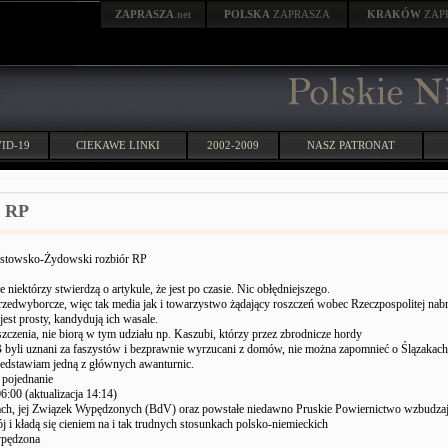
ZAPRASZA
.net
POLSKA
ZAPRASZA
KRAKÓW
ZAP
ID-19
CIEKAWE LINKI
2002-2009
NASZ PATRONAT
r RP
stowsko-Żydowski rozbiór RP
e niektórzy stwierdzą o artykule, że jest po czasie. Nic obłędniejszego.
przedwyborcze, więc tak media jak i towarzystwo żądający roszczeń wobec Rzeczpospolitej nab
jest prosty, kandydują ich wasale.
szczenia, nie biorą w tym udziału np. Kaszubi, którzy przez zbrodnicze hordy
li uznani za faszystów i bezprawnie wyrzucani z domów, nie można zapomnieć o Ślązakach
zedstawiam jedną z głównych awanturnic.
 pojednanie
6:00 (aktualizacja 14:14)
bach, jej Związek Wypędzonych (BdV) oraz powstałe niedawno Pruskie Powiernictwo wzbudza
j i kładą się cieniem na i tak trudnych stosunkach polsko-niemieckich
ypędzona