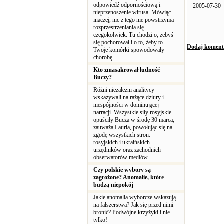
odpowiedź odpornościową i
2005-07-30
nieprzenoszenie wirusa. Mówiąc
inaczej, nic z tego nie powstrzyma
rozprzestrzeniania się
czegokolwiek. Tu chodzi o, żebyś
się pochorował i o to, żeby to
Dodaj koment
Twoje komórki spowodowały
chorobę.
Kto zmasakrował ludność
Buczy?
Różni niezależni analitycy
wskazywali na rażące dziury i
niespójności w dominującej
narracji. Wszystkie siły rosyjskie
opuściły Bucza w środę 30 marca,
zauważa Lauria, powołując się na
zgodę wszystkich stron:
rosyjskich i ukraińskich
urzędników oraz zachodnich
obserwatorów mediów.
Czy polskie wybory są
zagrożone? Anomalie, które
budzą niepokój
Jakie anomalia wyborcze wskazują
na fałszerstwa? Jak się przed nimi
bronić? Podwójne krzyżyki i nie
tylko!