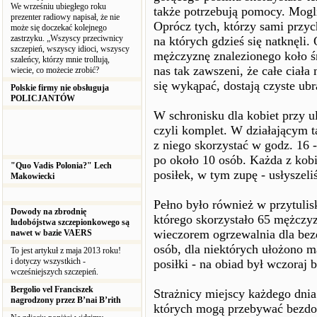
We wrześniu ubiegłego roku
także potrzebują pomocy. Mogli
prezenter radiowy napisał, że nie
Oprócz tych, którzy sami przy
może się doczekać kolejnego
zastrzyku. „Wszyscy przeciwnicy
na których gdzieś się natknęli
szczepień, wszyscy idioci, wszyscy
mężczyznę znalezionego koło śm
szaleńcy, którzy mnie trollują,
nas tak zawszeni, że całe cia
wiecie, co możecie zrobić?
się wykąpać, dostają czyste ubr
Polskie firmy nie obsługuja
POLICJANTÓW
W schronisku dla kobiet przy u
czyli komplet. W działającym t
z niego skorzystać w godz. 16 -
po około 10 osób. Każda z kobi
"Quo Vadis Polonia?" Lech
posiłek, w tym zupę - usłyszel
Makowiecki
Pełno było również w przytulisk
Dowody na zbrodnię
którego skorzystało 65 mężczy
ludobójstwa szczepionkowego są
wieczorem ogrzewalnia dla bez
nawet w bazie VAERS
osób, dla niektórych ułożono 
To jest artykuł z maja 2013 roku!
i dotyczy wszystkich -
posiłki - na obiad był wczoraj b
wcześniejszych szczepień.
Bergolio vel Franciszek
Strażnicy miejscy każdego dnia 
nagrodzony przez B’nai B’rith
których mogą przebywać bezdo