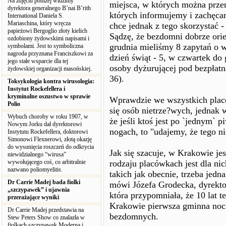
Na zdjęciu poniżej widzimy
miejsca, w których można przen
dyrektora generalnego B’nai B’rith
których informujemy i zachęcam
International Daniela S.
Mariaschina, który wręcza
chce jednak z tego skorzystać -
papieżowi Bergoglio złoty kielich
Sądzę, że bezdomni dobrze ori
ozdobiony żydowskimi napisami i
grudnia mieliśmy 8 zapytań o 
symbolami. Jest to symboliczna
nagroda przyznana Franciszkowi za
dzień świąt - 5, w czwartek do
jego stałe wsparcie dla tej
osoby dyżurującej pod bezpłatn
żydowskiej organizacji masońskiej.
36).
Toksykologia kontra wirusologia:
Instytut Rockefellera i
kryminalne oszustwo w sprawie
Wprawdzie we wszystkich placó
Polio
się osób nietrze?wych, jednak
Wybuch choroby w roku 1907, w
że jeśli ktoś jest po `jednym` p
Nowym Jorku dał dyrektorowi
nogach, to "udajemy, że tego n
Instytutu Rockefellera, doktorowi
Simonowi Flexnerowi, złotą okazję
do wysunięcia roszczeń do odkrycia
Jak się szacuje, w Krakowie j
niewidzialnego “wirusa”
wywołującego coś, co arbitralnie
rodzaju placówkach jest dla ni
nazwano poliomyelitis.
takich jak obecnie, trzeba jedn
Dr Carrie Madej bada fiolki
mówi Józefa Grodecka, dyrekt
„szczypawek” i ujawnia
która przypomniała, że 10 lat t
przerażające wyniki
Krakowie pierwsza gminna nocl
Dr Carrie Madej przedstawia na
bezdomnych.
Stew Peters Show co znalazła w
fiolkach szczypawek Moderna i