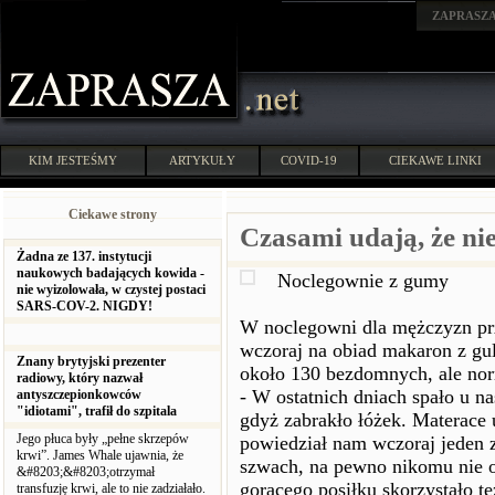
ZAPRASZ
KIM JESTEŚMY
ARTYKUŁY
COVID-19
CIEKAWE LINKI
Ciekawe strony
Czasami udają, że nie
Żadna ze 137. instytucji
naukowych badających kowida -
Noclegownie z gumy
nie wyizolowała, w czystej postaci
SARS-COV-2. NIGDY!
W noclegowni dla mężczyzn prz
wczoraj na obiad makaron z gu
Znany brytyjski prezenter
około 130 bezdomnych, ale nor
radiowy, który nazwał
- W ostatnich dniach spało u n
antyszczepionkowców
"idiotami", trafił do szpitala
gdyż zabrakło łóżek. Materace 
Jego płuca były „pełne skrzepów
powiedział nam wczoraj jeden
krwi”. James Whale ujawnia, że
szwach, na pewno nikomu nie od
&#8203;&#8203;otrzymał
gorącego posiłku skorzystało też
transfuzję krwi, ale to nie zadziałało.