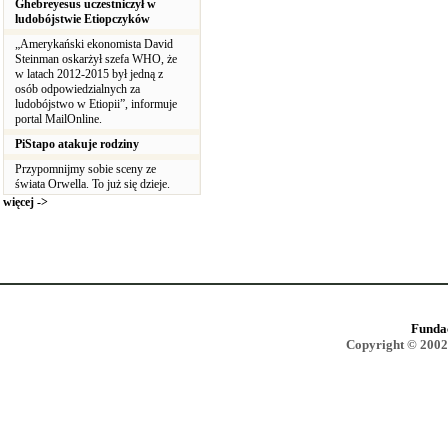
Ghebreyesus uczestniczył w
ludobójstwie Etiopczyków
„Amerykański ekonomista David
Steinman oskarżył szefa WHO, że
w latach 2012-2015 był jedną z
osób odpowiedzialnych za
ludobójstwo w Etiopii”, informuje
portal MailOnline.
PiStapo atakuje rodziny
Przypomnijmy sobie sceny ze
świata Orwella. To już się dzieje.
więcej ->
Funda
Copyright © 2002