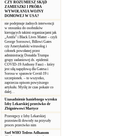
CZY ROZUMIESZ SKĄD
ZAMIESZKI I PRÓBA
WYWOŁANIA WOJNY
DOMOWEJ W USA?
nie podejmuje żadnych interwencji
w stosunku do osobników
kierujących takimi organizacjami jak
„Antifa” i Black Lives Matter – czyli
George Sorosowi, Billowi Gates
czy Amerykański wirusolog i
członek powołanej przez
administrację Donalda Trumpa
grupy zadaniowej ds. epidemii
COVID-19 Anthony Fauci – który
jest siłą napędową dla Gatesa i
Sorosa w sparawie Covid-19 i
szczepionek. – to wszystko,
zaprzecza opisom powyższego
artykułu. Myślę że czas pokaże co
dalej…
Uzasadnienie haniebnego wyroku
Izby Lekarskiej przeciwko dr
Zbigniewowi Martyce
Przestępcy z Izby Lekarskiej
pozostawili dowody na przyszły
proces przeciwko nim
Szef WHO Tedros Adhanom