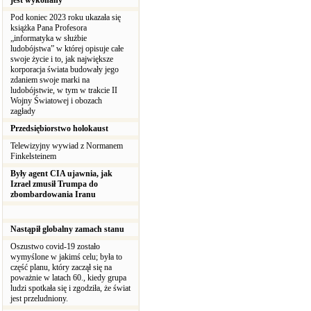
jest wykonany
Pod koniec 2023 roku ukazała się
książka Pana Profesora
„informatyka w służbie
ludobójstwa” w której opisuje całe
swoje życie i to, jak największe
korporacja świata budowały jego
zdaniem swoje marki na
ludobójstwie, w tym w trakcie II
Wojny Światowej i obozach
zagłady
Przedsiębiorstwo holokaust
Telewizyjny wywiad z Normanem
Finkelsteinem
Były agent CIA ujawnia, jak
Izrael zmusił Trumpa do
zbombardowania Iranu
Nastąpił globalny zamach stanu
Oszustwo covid-19 zostało
wymyślone w jakimś celu; była to
część planu, który zaczął się na
poważnie w latach 60., kiedy grupa
ludzi spotkała się i zgodziła, że świat
jest przeludniony.