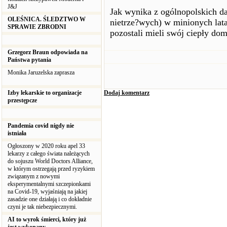
J&J
Jak wynika z ogólnopolskich da
OLEŚNICA. ŚLEDZTWO W
nietrze?wych) w minionych lata
SPRAWIE ZBRODNI
pozostali mieli swój ciepły dom
Grzegorz Braun odpowiada na
Państwa pytania
Monika Jaruzelska zaprasza
Izby lekarskie to organizacje
Dodaj komentarz
przestępcze
Pandemia covid nigdy nie
istniała
Ogłoszony w 2020 roku apel 33
lekarzy z całego świata należących
do sojuszu World Doctors Alliance,
w którym ostrzegają przed ryzykiem
związanym z nowymi
eksperymentalnymi szczepionkami
na Covid-19, wyjaśniają na jakiej
zasadzie one działają i co dokładnie
czyni je tak niebezpiecznymi.
AI to wyrok śmierci, który już