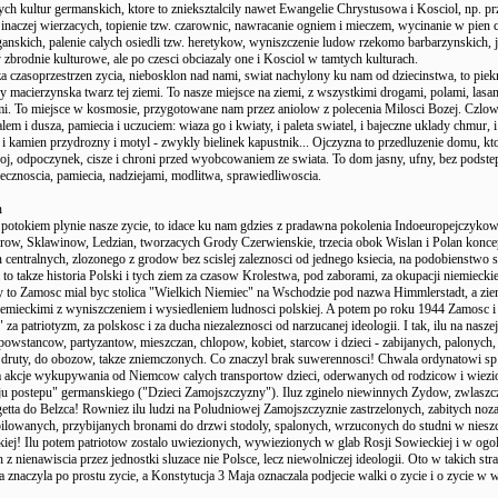
ch kultur germanskich, ktore to znieksztalcily nawet Ewangelie Chrystusowa i Kosciol, np. pr
e inaczej wierzacych, topienie tzw. czarownic, nawracanie ogniem i mieczem, wycinanie w pien 
anskich, palenie calych osiedli tzw. heretykow, wyniszczenie ludow rzekomo barbarzynskich, 
y zbrodnie kulturowe, ale po czesci obciazaly one i Kosciol w tamtych kulturach.
a czasoprzestrzen zycia, niebosklon nad nami, swiat nachylony ku nam od dziecinstwa, to piek
y macierzynska twarz tej ziemi. To nasze miejsce na ziemi, z wszystkimi drogami, polami, lasa
mi. To miejsce w kosmosie, przygotowane nam przez aniolow z polecenia Milosci Bozej. Czlowi
em i dusza, pamiecia i uczuciem: wiaza go i kwiaty, i paleta swiatel, i bajeczne uklady chmur, i
, i kamien przydrozny i motyl - zwykly bielinek kapustnik... Ojczyzna to przedluzenie domu, kt
oj, odpoczynek, cisze i chroni przed wyobcowaniem ze swiata. To dom jasny, ufny, bez podste
cznoscia, pamiecia, nadziejami, modlitwa, sprawiedliwoscia.
n
 potokiem plynie nasze zycie, to idace ku nam gdzies z pradawna pokolenia Indoeuropejczykow
row, Sklawinow, Ledzian, tworzacych Grody Czerwienskie, trzecia obok Wislan i Polan konce
centralnych, zlozonego z grodow bez scislej zaleznosci od jednego ksiecia, na podobienstwo s
 to takze historia Polski i tych ziem za czasow Krolestwa, pod zaborami, za okupacji niemieckie
dy to Zamosc mial byc stolica "Wielkich Niemiec" na Wschodzie pod nazwa Himmlerstadt, a zie
iemieckimi z wyniszczeniem i wysiedleniem ludnosci polskiej. A potem po roku 1944 Zamosc i
za patriotyzm, za polskosc i za ducha niezaleznosci od narzucanej ideologii. I tak, ilu na nasze
 powstancow, partyzantow, mieszczan, chlopow, kobiet, starcow i dzieci - zabijanych, palonych,
ruty, do obozow, takze zniemczonych. Co znaczyl brak suwerennosci! Chwala ordynatowi sp
akcje wykupywania od Niemcow calych transportow dzieci, oderwanych od rodzicow i wiezi
ju postepu" germanskiego ("Dzieci Zamojszczyzny"). Iluz zginelo niewinnych Zydow, zwlaszc
tta do Belzca! Rowniez ilu ludzi na Poludniowej Zamojszczyznie zastrzelonych, zabitych noz
epilowanych, przybijanych bronami do drzwi stodoly, spalonych, wrzuconych do studni w niesz
iej! Ilu potem patriotow zostalo uwiezionych, wywiezionych w glab Rosji Sowieckiej i w ogo
z nienawiscia przez jednostki sluzace nie Polsce, lecz niewolniczej ideologii. Oto w takich str
 znaczyla po prostu zycie, a Konstytucja 3 Maja oznaczala podjecie walki o zycie i o zycie w 