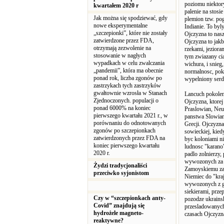
poziomu niektory
kwartałem 2020 r
palenie na stosi
Jak można się spodziewać, gdy
plemion tzw. pog
nowe eksperymentalne
Indianie. To byl
„szczepionki”, które nie zostały
Ojczyzna to nasz
zatwierdzone przez FDA,
Ojczyzna to jakb
otrzymają zezwolenie na
rzekami, jeziora
stosowanie w nagłych
tym zwiazany cial
wypadkach w celu zwalczania
wichura, i snieg
„pandemii”, która ma obecnie
normalnosc, pok
ponad rok, liczba zgonów po
wypelniony serde
zastrzykach tych zastrzyków
gwałtownie wzrosła w Stanach
Lancuch pokole
Zjednoczonych. populacji o
Ojczyzna, ktorej
ponad 6000% na koniec
Praslowian, Neu
pierwszego kwartału 2021 r., w
panstwa Slowian 
porównaniu do odnotowanych
Grecji. Ojczyzna
zgonów po szczepionkach
sowieckiej, kie
zatwierdzonych przez FDA na
byc koloniami n
koniec pierwszego kwartału
ludnosc "karano" 
2020 r.
padlo zolnierzy,
wywozonych za d
Żydzi tradycjonaliści
Zamoyskiemu za 
przeciwko syjonistom
Niemiec do "kra
wywozonych z ge
siekierami, prz
Czy w “szczepionkach anty-
pozodze ukrainsk
Covid” znajdują się
przesladowanych 
hydrożele magneto-
czasach Ojczyzna
reaktywne?