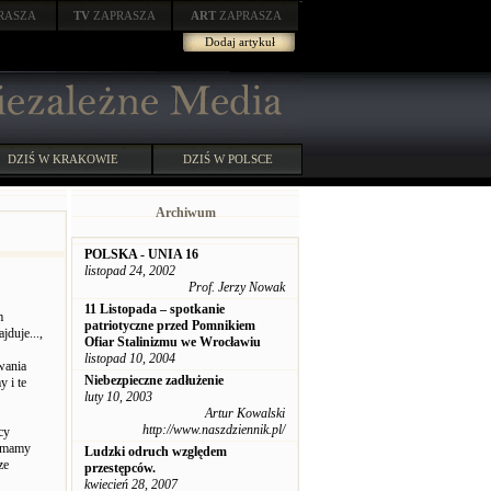
RASZA
TV
ZAPRASZA
ART
ZAPRASZA
Dodaj artykuł
DZIŚ W KRAKOWIE
DZIŚ W POLSCE
Archiwum
POLSKA - UNIA 16
listopad 24, 2002
Prof. Jerzy Nowak
11 Listopada – spotkanie
m
patriotyczne przed Pomnikiem
duje...,
Ofiar Stalinizmu we Wrocławiu
listopad 10, 2004
wania
Niebezpieczne zadłużenie
y i te
luty 10, 2003
Artur Kowalski
http://www.naszdziennik.pl/
cy
 "mamy
Ludzki odruch względem
ze
przestępców.
kwiecień 28, 2007