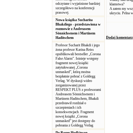
odczytane i wyjaśnione bardziej
klamstwa?
szczegółowo na konferencji
A zatem my wszys
prasowej.
ukryciu. Pelna w
Nowa książka Sucharita
Bhakdiego - przedstawiona w
rozmowie z Andreasem
Sönnichsenem i Martinem
Dodaj komentarz
Haditschem
Profesor Sucharit Bhakdi i jego
żona profesor Karina Reiss
opublikowali bestseller „Corona
False Alarm”. Istnieje wstępny
fragment nowej książki
zatytułowanej „Corona
unmasked”, którą można
bezpłatnie pobrać z Goldegg
Verlag. W dyskusji wideo
zorganizowanej przez
RESPEKT PLUS z profesorami
Andreasem Sönnichsenem i
Martinem Haditschem, Bhakdi
przedstawił rozdział o
szczepieniach i ich
konsekwencjach. Fragment
nowej książki „Corona
unmasked” jest dostępny do
pobrania z Goldegg Verlag
Dr Roger Hodkinson, -