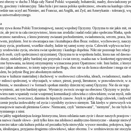
est obecny w duchu 3 Maja caly Narod Polski: wspanialy, bohaterski, madry, doswiadczony pr
ty, goscinny i tolerancyjny. Taka byla i jest nasza polska spolecznosc, otwarta na kazdego czlow
e bedzie nas uczyl ani Niemiec, ani Francuz, ani Anglik, ani Zyd, ani Amerykanin - tolerancji, w
a uniwersalistycznego.
ta
my zywa ikona Polski Trzeciomajowej, naszej wspolnej Ojczyzny. Ojczyzna to nie jakis mit, st
cie, ale jest to ta cala rzeczywistosc, ktora nas zrodzila i nadal rodzi jako spoleczna Matka, spo
lecznosc narodowa, z ktora jestesmy zwiazani pochodzeniem, swiadomoscia, sercem, praca, hist
ctwem, jezykiem. Jest to stwarzajaca nas i ksztaltujaca dlon Boza: rodzice, wychowawcy, nauczy
 niszy zycia, przelozeni, wszelkie sluzby, ludzie tej samej sceny zycia. Czlowiek wplywa na los
y srodowisko zycia, otwiera swiat spoleczny i kazdego dopelnia. Nikt nie pozostaje bez relacji
ych osob, czyli spolecznosci ojczyznianej. Ojczyzna to ta wspolnota ludzi, ktora nas od dawna 
i duszy, niekiedy jakby bardziej niz przyroda i swiat rzeczy, osadza nas w konkretnej egzystencj
ene bytowania, na ktorej otrzymujemy wyznaczona przez Opatrznosc role. Inni ludzie, z ktory
ura i jakas zaleznosc, to istoty najwyzsze po Bogu, choc nie sa do konca okreslone i moga sie s
klem, bo jedynie Bog jest absolutnym niebem.
ecna w kulturze materialnej i duchowej: w osobowosci czlowieka, ideach, swiadomosci, madro
w milosci spolecznej, w obyczajach, w sztuce, piesni, poezji, literaturze, w prawodawstwie, w 
bieniu, w moralnosci i w formach spotkan miedzy dziecmi tej samej Ojczyzny. Nie da sie tego
 wymienic, ani tym bardziej opisac. Wystarczy zwrocic uwage na obecnosc Ojczyzny w jezyku
otwiera nam wspanialy swiat wzajemnej komunikacji czlowieka z czlowiekiem; swiat mysli, milo
, mozliwosci, tworczosci, dazenia do lepszych czasow. Jezyk to jakby drugi czlowiek, i indywidu
zczenie jezyka izolowaloby od zycia i czyniloby zyciowo niemym. Tak kiedys w pierwszych wi
 praojcowie nazwali plemiona Gotow: Niemcami, czyli "niemowami", "niemymi", bo nie bylo k
zyznianego z nimi.
est jakby najpiekniejsza ksiega historyczna, ktora odslania nam zycie i dusze naszych praojcow
da nazwa i kazde slowo - jesli tylko ktos ma zdolnosci analityczno-historyczne - ukazuje niezwy
rzeciez takze cala kultura polska od poczatku byla niezwykla: wysoce moralna, pokojowa, lago
a, idealizujaca, przyjazna drugiemu czlowiekowi, takze obcemu. I w sredniowieczu nie stoczyla