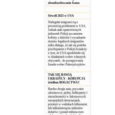
zbombardowania Iranu
Orwell 2025 w USA
Nielegalni imigranci są z
pewnością problemem w USA.
Jednak atak opancerzonych
jednostek Policji na samotne
kobiety z dziećmi i wysadzanie
domów legalnych imigrantów
tylko dlatego, że tak się podoba
psychopatom z Policji świadczy
o tym, że USA upodobniło się
w działaniach wobec własnych
obywateli - do postępowania
Izraela wobec Palestyńczyków.
TAK SIĘ BAWIĄ
UKRAIŃCY - KORUPCJA
źródłem BOGACTWA?
Bardzo drogie auta, prywatne
odrzutowce, jachty, helikoptery i
nieruchomości w luksusowych
europejskich destynacjach,
przemyt w walizkach kilkunastu
lub kilkudziesięciu milionów
dolarów i ponad miliona euro