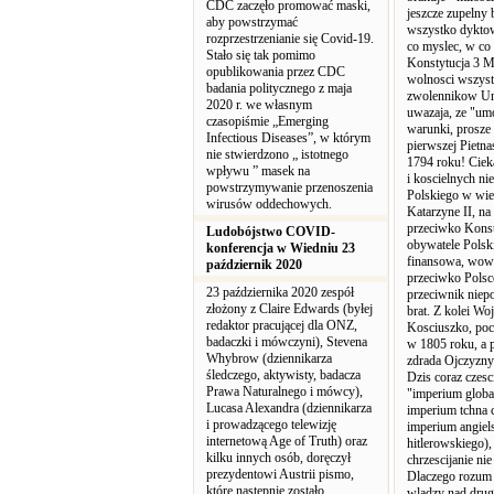
CDC zaczęło promować maski,
jeszcze zupelny 
aby powstrzymać
wszystko dyktowa
rozprzestrzenianie się Covid-19.
co myslec, w co
Stało się tak pomimo
Konstytucja 3 M
opublikowania przez CDC
wolnosci wszystk
badania politycznego z maja
zwolennikow Unii
2020 r. we własnym
uwazaja, ze "umo
czasopiśmie „Emerging
warunki, prosze
Infectious Diseases”, w którym
pierwszej Pietna
nie stwierdzono „ istotnego
1794 roku! Ciek
wpływu ” masek na
i koscielnych ni
powstrzymywanie przenoszenia
Polskiego w wiec
wirusów oddechowych.
Katarzyne II, na
przeciwko Konsty
Ludobójstwo COVID-
obywatele Polsk
konferencja w Wiedniu 23
finansowa, wowc
październik 2020
przeciwko Polsc
23 października 2020 zespół
przeciwnik niepo
złożony z Claire Edwards (byłej
brat. Z kolei Wo
redaktor pracującej dla ONZ,
Kosciuszko, poc
badaczki i mówczyni), Stevena
w 1805 roku, a 
Whybrow (dziennikarza
zdrada Ojczyzny
śledczego, aktywisty, badacza
Dzis coraz czesci
Prawa Naturalnego i mówcy),
"imperium global
Lucasa Alexandra (dziennikarza
imperium tchna 
i prowadzącego telewizję
imperium angiels
internetową Age of Truth) oraz
hitlerowskiego),
kilku innych osób, doręczył
chrzescijanie ni
prezydentowi Austrii pismo,
Dlaczego rozum w
które następnie zostało
wladzy nad drug