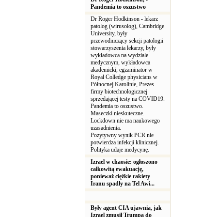
Pandemia to oszustwo
Dr Roger Hodkinson - lekarz
patolog (wirusolog), Cambridge
University, były
przewodniczący sekcji patologii
stowarzyszenia lekarzy, były
wykładowca na wydziale
medycznym, wykładowca
akademicki, egzaminator w
Royal Colledge physicians w
Północnej Karolinie, Prezes
firmy biotechnologicznej
sprzedającej testy na COVID19.
Pandemia to oszustwo.
Maseczki nieskuteczne.
Lockdown nie ma naukowego
uzasadnienia.
Pozytywny wynik PCR nie
potwierdza infekcji klinicznej.
Polityka udaje medycynę.
Izrael w chaosie: ogłoszono
całkowitą ewakuację,
ponieważ ciężkie rakiety
Iranu spadły na Tel Awi...
Były agent CIA ujawnia, jak
Izrael zmusił Trumpa do