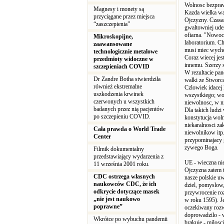
Wolnosc bezpra
Magnesy i monety są
Kazda wielka war
przyciągane przez miejsca
Ojczyzny. Czasam
“zaszczepienia”
gwaltowniej ude
ofiarna. "Nowocze
Mikroskopijne,
laboratorium. Ch
zaawansowane
musi miec wycho
technologicznie metalowe
Coraz wiecej jes
przedmioty widoczne w
innemu. Szerzy s
szczepieniach COVID
W rezultacie pan
Dr Zandre Botha stwierdziła
walki ze Stworca
również ekstremalne
Czlowiek idacej 
uszkodzenia krwinek
wszystkiego; wol
czerwonych u wszystkich
niewolnosc, w n
badanych przez nią pacjentów
Dla takich ludzi
po szczepieniu COVID.
konstytucja wol
niekaralnosci za
Cała prawda o World Trade
niewolnikow itp.
Center
przypominajacy g
zywego Boga.
Filmik dokumentalny
przedstawiający wydarzenia z
UE - wieczna ni
11 września 2001 roku.
Ojczyzna zatem t
CDC ostrzega własnych
nasze polskie u
naukowców CDC, że ich
dziel, pomyslow,
odkrycie dotyczące masek
przywrocenie ro
„nie jest naukowo
w roku 1595). Je
poprawne”
oczekiwany rozwo
doprowadzilo - 
Wkrótce po wybuchu pandemii
brakuje - milosc