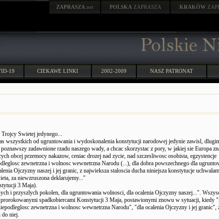
ZAPRASZA
.net
POLSKA
ZAPRASZA
KRAKÓW
ZAP
ID-19
CIEKAWE LINKI
2002-2009
NASZ PATRONAT
Trojcy Swietej jedynego...
nas wszystkich od ugruntowania i wydoskonalenia konstytucji narodowej jedynie zawisl, dlugi
oznawszy zadawnione rzadu naszego wady, a chcac skorzystac z pory, w jakiej sie Europa znaj
ych obcej przemocy nakazow, ceniac drozej nad zycie, nad szczesliwosc osobista, egzystencje
podleglosc zewnetrzna i wolnosc wewnetrzna Narodu (...), dla dobra powszechnego dla ugrunto
alenia Ojczyzny naszej i jej granic, z najwieksza staloscia ducha niniejsza konstytucje uchwalam
ieta, za niewzruszona deklarujemy..."
tytucji 3 Maja).
ch i przyszlych pokolen, dla ugruntowania wolnosci, dla ocalenia Ojczyzny naszej...". Wszys
prorokowanymi spadkobiercami Konstytucji 3 Maja, postawionymi znowu w sytuacji, kiedy
niepodleglosc zewnetrzna i wolnosc wewnetrzna Narodu", "dla ocalenia Ojczyzny i jej granic", 
 do niej.