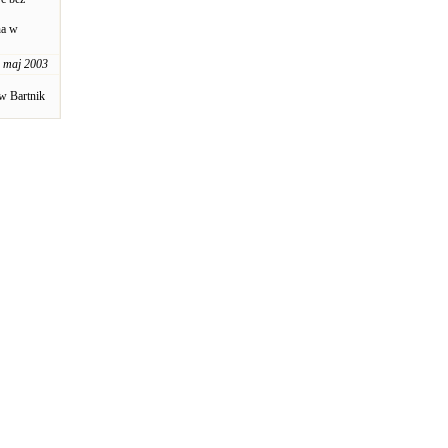
na w
 maj 2003
aw Bartnik