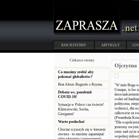
KIM JESTEŚMY
ARTYKUŁY
COV
Ciekawe strony
Ojczyzna
Co musimy zrobić aby
pokonać globalistów?
Brat Alexis Bugnolo z Rzymu.
"W imie Boga w 
Uznajac, iz los 
Debata ws. pandemii
doswiadczeniem p
COVID-19!
wolni od hanbiac
polityczna, nie
Sytuacja w Polsce i na świecie!
wolnosci, dla oc
Klimczewski, Socha,
calkowicie za sw
Giorganni!
(Preambula Kons
Warto posłuchać
"Dla wspolczesny
jestesmy owymi 
Chociaż scyzoryk się w kieszeni
cenic nad zycie 
otwiera - to musimy zapamiętać
wspolnej milosci
takie zdarzenia i przypomnieć