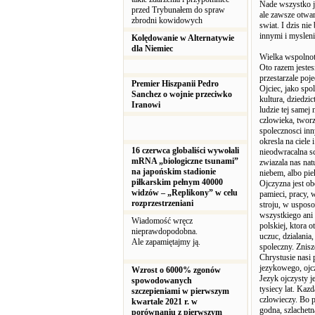
Nade wszystko j
przed Trybunałem do spraw
ale zawsze otwar
zbrodni kowidowych
swiat. I dzis ni
innymi i mysleni
Kolędowanie w Alternatywie
dla Niemiec
Wielka wspolno
Oto razem jestes
przestarzale poje
Premier Hiszpanii Pedro
Ojciec, jako spo
Sanchez o wojnie przeciwko
kultura, dziedzi
Iranowi
ludzie tej samej
czlowieka, tworz
spolecznosci inn
okresla na ciele 
16 czerwca globaliści wywołali
nieodwracalna sc
mRNA „biologiczne tsunami”
zwiazala nas nat
na japońskim stadionie
niebem, albo pie
piłkarskim pełnym 40000
Ojczyzna jest ob
widzów – „Replikony” w celu
pamieci, pracy, 
rozprzestrzeniani
stroju, w usposo
wszystkiego ani
Wiadomość wręcz
polskiej, ktora 
nieprawdopodobna.
uczuc, dzialania
Ale zapamiętajmy ją.
spoleczny. Znis
Chrystusie nasi
jezykowego, ojc
Wzrost o 6000% zgonów
Jezyk ojczysty j
spowodowanych
tysiecy lat. Kaz
szczepieniami w pierwszym
czlowieczy. Bo p
kwartale 2021 r. w
godna, szlachetn
porównaniu z pierwszym