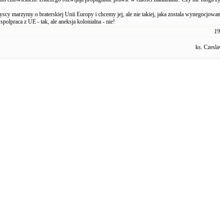
cy marzymy o braterskiej Unii Europy i chcemy jej, ale nie takiej, jaka zostala wynegocjowa
spolpraca z UE - tak, ale aneksja kolonialna - nie!
19
ks. Czesl