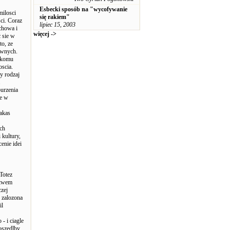
Esbecki sposób na "wycofywanie
milosci
się rakiem"
ci. Coraz
lipiec 15, 2003
chowa i
więcej ->
c sie w
to, ze
ownych.
nikomu
oscia.
ty rodzaj
.
burzenia
ie w
jakas
ych
 kultury,
enie idei
 Totez
ctwem
czej
 zalozona
il
- i ciagle
doszedlby