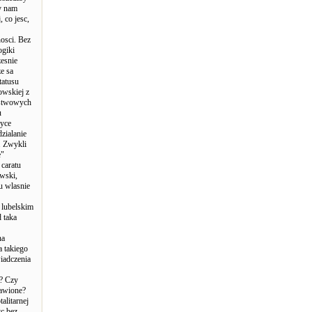
by nam
 co jesc,
osci. Bez
ogiki
zesnie
e sa
tatusu
owskiej z
nstwowych
u
ryce
dzialanie
. Zwykli
e"
caratu
wski,
u wlasnie
 lubelskim
 taka
na
a takiego
iadczenia
)? Czy
rawione?
alitarnej
c bez