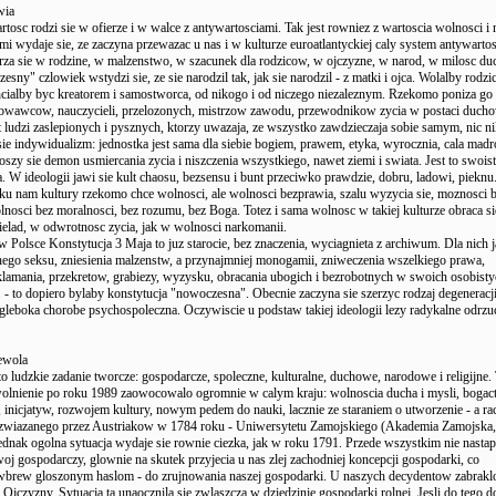
wia
tosc rodzi sie w ofierze i w walce z antywartosciami. Tak jest rowniez z wartoscia wolnosci i 
i wydaje sie, ze zaczyna przewazac u nas i w kulturze euroatlantyckiej caly system antywartos
rza sie w rodzine, w malzenstwo, w szacunek dla rodzicow, w ojczyzne, w narod, w milosc du
sny" czlowiek wstydzi sie, ze sie narodzil tak, jak sie narodzil - z matki i ojca. Wolalby rodzi
cialby byc kreatorem i samostworca, od nikogo i od niczego niezaleznym. Rzekomo poniza go 
wawcow, nauczycieli, przelozonych, mistrzow zawodu, przewodnikow zycia w postaci duch
t ludzi zaslepionych i pysznych, ktorzy uwazaja, ze wszystko zawdzieczaja sobie samym, nic 
ie indywidualizm: jednostka jest sama dla siebie bogiem, prawem, etyka, wyrocznia, cala madr
oszy sie demon usmiercania zycia i niszczenia wszystkiego, nawet ziemi i swiata. Jest to swois
. W ideologii jawi sie kult chaosu, bezsensu i bunt przeciwko prawdzie, dobru, ladowi, pieknu
ku nam kultury rzekomo chce wolnosci, ale wolnosci bezprawia, szalu wyzycia sie, moznosci 
nosci bez moralnosci, bez rozumu, bez Boga. Totez i sama wolnosc w takiej kulturze obraca s
ielad, w odwrotnosc zycia, jak w wolnosci narkomanii.
 w Polsce Konstytucja 3 Maja to juz starocie, bez znaczenia, wyciagnieta z archiwum. Dla nich 
nego seksu, zniesienia malzenstw, a przynajmniej monogamii, zniweczenia wszelkiego prawa,
klamania, przekretow, grabiezy, wyzysku, obracania ubogich i bezrobotnych w swoich osobist
 - to dopiero bylaby konstytucja "nowoczesna". Obecnie zaczyna sie szerzyc rodzaj degeneracji
leboka chorobe psychospoleczna. Oczywiscie u podstaw takiej ideologii lezy radykalne odrzuc
ewola
o ludzkie zadanie tworcze: gospodarcze, spoleczne, kulturalne, duchowe, narodowe i religijne.
wolnienie po roku 1989 zaowocowalo ogromnie w calym kraju: wolnoscia ducha i mysli, boga
 inicjatyw, rozwojem kultury, nowym pedem do nauki, lacznie ze staraniem o utworzenie - a ra
zwiazanego przez Austriakow w 1784 roku - Uniwersytetu Zamojskiego (Akademia Zamojska,
dnak ogolna sytuacja wydaje sie rownie ciezka, jak w roku 1791. Przede wszystkim nie nastap
j gospodarczy, glownie na skutek przyjecia u nas zlej zachodniej koncepcji gospodarki, co
wbrew gloszonym haslom - do zrujnowania naszej gospodarki. U naszych decydentow zabraklo 
i Ojczyzny. Sytuacja ta unaocznila sie zwlaszcza w dziedzinie gospodarki rolnej. Jesli do tego 