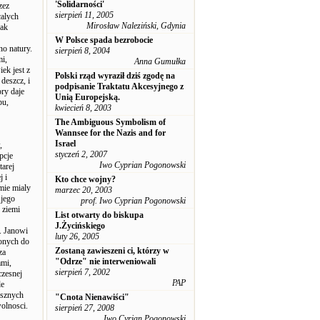
'Solidarności'
zez
sierpień 11, 2005
calych
Mirosław Naleziński, Gdynia
jak
W Polsce spada bezrobocie
no natury.
sierpień 8, 2004
mi,
Anna Gumułka
ek jest z
Polski rząd wyraził dziś zgodę na
 deszcz, i
podpisanie Traktatu Akcesyjnego z
ory daje
Unią Europejską.
pu,
kwiecień 8, 2003
The Ambiguous Symbolism of
Wannsee for the Nazis and for
Israel
,
styczeń 2, 2007
pcje
Iwo Cyprian Pogonowski
tarej
j i
Kto chce wojny?
mie mialy
marzec 20, 2003
 jego
prof. Iwo Cyprian Pogonowski
j ziemi
List otwarty do biskupa
J.Życińskiego
. Janowi
luty 26, 2005
onych do
Zostaną zawieszeni ci, którzy w
za
"Odrze" nie interweniowali
ami,
sierpień 7, 2002
czesnej
PAP
le
asznych
"Cnota Nienawiści"
wolnosci.
sierpień 27, 2008
Iwo Cyrian Pogonowski