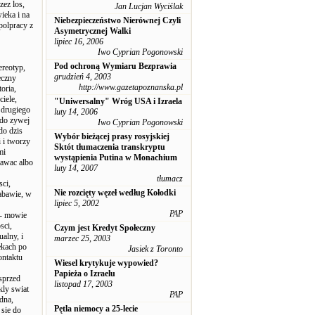
zez los,
Jan Lucjan Wyciślak
ieka i na
Niebezpieczeństwo Nierównej Czyli
spolpracy z
Asymetrycznej Walki
lipiec 16, 2006
Iwo Cyprian Pogonowski
Pod ochroną Wymiaru Bezprawia
ereotyp,
grudzień 4, 2003
leczny
http://www.gazetapoznanska.pl
oria,
ciele,
"Uniwersalny" Wróg USA i Izraela
y drugiego
luty 14, 2006
 do zywej
Iwo Cyprian Pogonowski
do dzis
Wybór bieżącej prasy rosyjskiej
i i tworzy
Sktót tłumaczenia transkryptu
mi
wystąpienia Putina w Monachium
tawac albo
luty 14, 2007
tłumacz
sci,
Nie rozcięty węzeł według Kołodki
zabawie, w
lipiec 5, 2002
PAP
 - mowie
sci,
Czym jest Kredyt Społeczny
alny, i
marzec 25, 2003
ekach po
Jasiek z Toronto
ontaktu
Wiesel krytykuje wypowied?
Papieża o Izraelu
 sprzed
listopad 17, 2003
kly swiat
PAP
dna,
Pętla niemocy a 25-lecie
 sie do