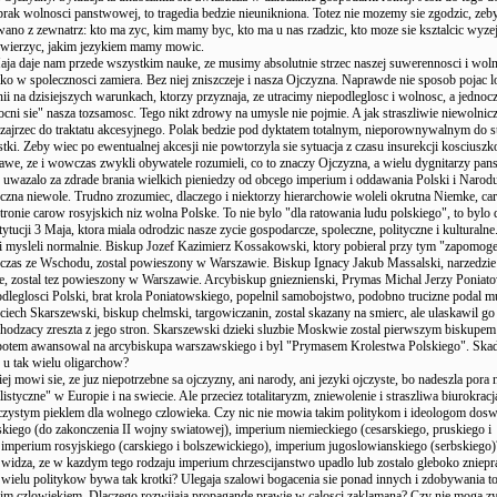
brak wolnosci panstwowej, to tragedia bedzie nieunikniona. Totez nie mozemy sie zgodzic, ze
no z zewnatrz: kto ma zyc, kim mamy byc, kto ma u nas rzadzic, kto moze sie ksztalcic wyzej,
 wierzyc, jakim jezykiem mamy mowic.
aja daje nam przede wszystkim nauke, ze musimy absolutnie strzec naszej suwerennosci i woln
o w spolecznosci zamiera. Bez niej zniszczeje i nasza Ojczyzna. Naprawde nie sposob pojac l
 na dzisiejszych warunkach, ktorzy przyznaja, ze utracimy niepodleglosc i wolnosc, a jednoc
cni sie" nasza tozsamosc. Tego nikt zdrowy na umysle nie pojmie. A jak straszliwie niewolnicz
 zajrzec do traktatu akcesyjnego. Polak bedzie pod dyktatem totalnym, nieporownywalnym do s
stki. Zeby wiec po ewentualnej akcesji nie powtorzyla sie sytuacja z czasu insurekcji kosciuszk
awe, ze i wowczas zwykli obywatele rozumieli, co to znaczy Ojczyzna, a wielu dygnitarzy pa
e uwazalo za zdrade brania wielkich pieniedzy od obcego imperium i oddawania Polski i Narod
zna niewole. Trudno zrozumiec, dlaczego i niektorzy hierarchowie woleli okrutna Niemke, ca
 tronie carow rosyjskich niz wolna Polske. To nie bylo "dla ratowania ludu polskiego", to bylo 
tucji 3 Maja, ktora miala odrodzic nasze zycie gospodarcze, spoleczne, polityczne i kulturalne
i mysleli normalnie. Biskup Jozef Kazimierz Kossakowski, ktory pobieral przy tym "zapomog
zas ze Wschodu, zostal powieszony w Warszawie. Biskup Ignacy Jakub Massalski, narzedzie 
e, zostal tez powieszony w Warszawie. Arcybiskup gnieznienski, Prymas Michal Jerzy Poniato
dleglosci Polski, brat krola Poniatowskiego, popelnil samobojstwo, podobno trucizne podal m
jciech Skarszewski, biskup chelmski, targowiczanin, zostal skazany na smierc, ale ulaskawil go
hodzacy zreszta z jego stron. Skarszewski dzieki sluzbie Moskwie zostal pierwszym biskupem
potem awansowal na arcybiskupa warszawskiego i byl "Prymasem Krolestwa Polskiego". Skad
 u tak wielu oligarchow?
ej mowi sie, ze juz niepotrzebne sa ojczyzny, ani narody, ani jezyki ojczyste, bo nadeszla pora 
istyczne" w Europie i na swiecie. Ale przeciez totalitaryzm, zniewolenie i straszliwa biurokracj
czystym pieklem dla wolnego czlowieka. Czy nic nie mowia takim politykom i ideologom dosw
kiego (do zakonczenia II wojny swiatowej), imperium niemieckiego (cesarskiego, pruskiego i
 imperium rosyjskiego (carskiego i bolszewickiego), imperium jugoslowianskiego (serbskiego
e widza, ze w kazdym tego rodzaju imperium chrzescijanstwo upadlo lub zostalo gleboko zniep
ielu politykow bywa tak krotki? Ulegaja szalowi bogacenia sie ponad innych i zdobywania tot
im czlowiekiem. Dlaczego rozwijaja propagande prawie w calosci zaklamana? Czy nie moga zy