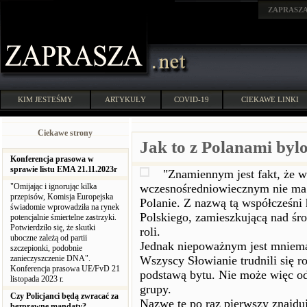
ZAPRASZ
KIM JESTEŚMY
ARTYKUŁY
COVID-19
CIEKAWE LINKI
Ciekawe strony
Jak to z Polanami byl
Konferencja prasowa w
sprawie listu EMA 21.11.2023r
"Znamiennym jest fakt, że w
"Omijając i ignorując kilka
wczesnośredniowiecznym nie ma 
przepisów, Komisja Europejska
Polanie. Z nazwą tą współcześni 
świadomie wprowadziła na rynek
Polskiego, zamieszkującą nad śr
potencjalnie śmiertelne zastrzyki.
Potwierdziło się, że skutki
roli.
uboczne zależą od partii
Jednak niepoważnym jest mnieman
szczepionki, podobnie
zanieczyszczenie DNA".
Wszyscy Słowianie trudnili się r
Konferencja prasowa UE/FvD 21
podstawą bytu. Nie może więc odn
listopada 2023 r.
grupy.
Czy Policjanci będą zwracać za
Nazwę tę po raz pierwszy znajd
bezprawne mandaty?