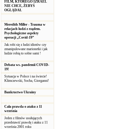
FILM, KTÓREGO IZRAEL
NIE CHCE, ŻEBYŚ
OGLĄDAŁ
Meredith Miller - Trauma w
relacjach ludzi z rządem.
Psychologiczne aspekty
operacji „Covid-19”
Jak robi się z ludzi idiotów czy
zmanipulowane marionetki i jak
ludzie robią to sobie sami !
Debata ws. pandemii COVID-
19!
Sytuacja w Polsce i na świecie!
Klimczewski, Socha, Giorganni!
Bankructwo Ukrainy
Cała prawda o ataku z 11
września
Jeden z filmów usułujących
przedstawić prawdę i ataku z 11
września 2001 roku