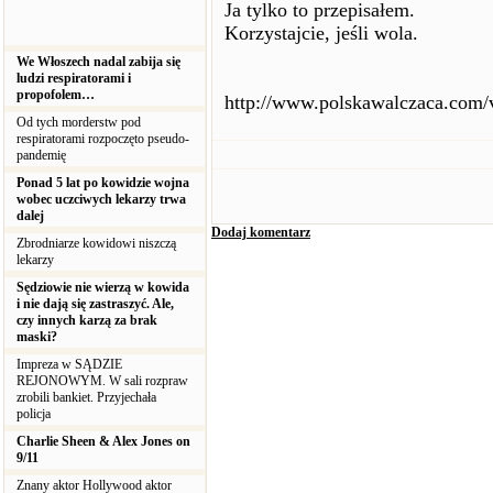
Ja tylko to przepisałem.
Korzystajcie, jeśli wola.
We Włoszech nadal zabija się
ludzi respiratorami i
propofolem…
http://www.polskawalczaca.com/
Od tych morderstw pod
respiratorami rozpoczęto pseudo-
pandemię
Ponad 5 lat po kowidzie wojna
wobec uczciwych lekarzy trwa
dalej
Dodaj komentarz
Zbrodniarze kowidowi niszczą
lekarzy
Sędziowie nie wierzą w kowida
i nie dają się zastraszyć. Ale,
czy innych karzą za brak
maski?
Impreza w SĄDZIE
REJONOWYM. W sali rozpraw
zrobili bankiet. Przyjechała
policja
Charlie Sheen & Alex Jones on
9/11
Znany aktor Hollywood aktor