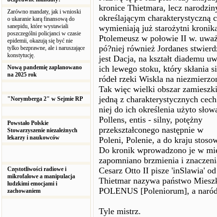
kronice Thietmara, lecz narodzin
Zarówno mandaty, jak i wnioski
określającym charakterystyczną
o ukaranie karą finansową do
sanepidu, które wystawiali
wymieniają już starożytni kronika
poszczególni policjanci w czasie
Ptolemeusz w połowie II w. uwa
epidemii, okazują się być nie
pó?niej również Jordanes stwierdz
tylko bezprawne, ale i naruszające
konstytucję.
jest Dacja, na kształt diademu u
Nową pandemię zaplanowano
ich lewego stoku, który skłania s
na 2025 rok
ródeł rzeki Wiskla na niezmierz
Tak więc wielki obszar zamieszk
jedną z charakterystycznych cech 
"Norymberga 2" w Sejmie RP
niej do ich określenia użyto słow
Pollens, entis - silny, potężny
Powstało Polskie
przekształconego następnie w
Stowarzyszenie niezależnych
lekarzy i naukowców
Poleni, Polenie, a do kraju s
Do kronik wprowadzono je w mi
zapomniano brzmienia i znaczenia
Częstotliwości radiowe i
Cesarz Otto II pisze 'inSlawia' o
mikrofalowe a manipulacja
Thietmar nazywa państwo Miesz
ludzkimi emocjami i
POLENUS [Poleniorum], a naró
zachowaniem
Tyle mistrz.