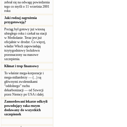
zebrał się na odwagę powiedzenia
tego co myśli o 11 września 2001
roku
Jaki rodzaj zagrożenia
przygotowują?
Pociąg był gotowy już wiosną
ubiegłego roku i czekał na stacji
w Mediolanie. Teraz jest już
oficjalnie w drodze. Co więcej,
władze Włoch zapowiadają
trzytygodniowy lockdown
przeznaczony na masowe
szczepienia.
Klimat i trop finansowy
To właśnie mega-korporacje i
mega-miliarderzy — (...) są
głównymi zwolennikami
“oddolnego” ruchu
dekarbonizacji — od Szwecji
przez Niemcy po USA i dalej.
Zamordowani lekarze odkryli
powodujący raka enzym
dodawany do wszystkich
szczepionek