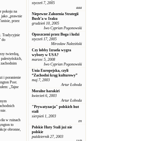
styczeń 7, 2005
aaa
e pokoju na
Niepewne Zalozenia Strategii
, jako „prawnie
Bush’a w Iraku
nisie, przez
grudzień 10, 2005
Iwo Cyprian Pogonowski
Opuszczeni przez Boga i ludzi
j. Tradycyjnie
styczeń 17, 2005
” do
Mirosław Naleziński
Czy lobby Izraela wygra
rzy twierdzą,
wybory w USA?
palestyńskich,
marzec 5, 2008
a zachodnim
Iwo Cyprian Pogonowski
Unia Europejska, czyli
“Zachodni krąg kulturowy”
i i poranienie
maj 7, 2003
ington Post.
Artur Łoboda
ułem: „Tajne
Moralne harakiri
kwiecień 6, 2003
Artur Łoboda
wanym
zachodnich
"Prywatyzacja" polskich hut
nie.
stali
sierpień 1, 2003
iła w ruinach
zn
yngton to
Polskie Huty Stali już nie
akcje obronne,
polskie
październik 27, 2003