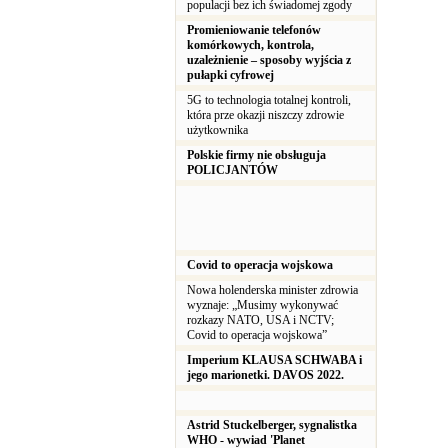
populacji bez ich świadomej zgody
Promieniowanie telefonów
komórkowych, kontrola,
uzależnienie – sposoby wyjścia z
pułapki cyfrowej
5G to technologia totalnej kontroli,
która prze okazji niszczy zdrowie
użytkownika
Polskie firmy nie obsługuja
POLICJANTÓW
Covid to operacja wojskowa
Nowa holenderska minister zdrowia
wyznaje: „Musimy wykonywać
rozkazy NATO, USA i NCTV;
Covid to operacja wojskowa”
Imperium KLAUSA SCHWABA i
jego marionetki. DAVOS 2022.
Astrid Stuckelberger, sygnalistka
WHO - wywiad 'Planet