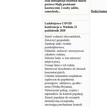
Iran dziesiątkuje izraelskie miasto
portowe Hajfę pociskami
kasetowymi; 2 osoby zabite,
Dodaj komen
samochody...
Ludobójstwo COVID-
konferencja w Wiedniu 23
październik 2020
Znieść wolności obywatelskich,
Zniszczyć gospodarki,
Zamknąć małe i średnie
przedsiębiorstwa,
Oddzielić, izolować i terroryzować
członków rodziny,
Zubożyć ludzi, w tym zniszczyć
miejsca pracy,
Usunąć dzieci z ich rodzin,
Internować dysydentów do obozach
koncentracyjnych,
Udzielać immunitetu urzędnikom
rządowym do popełnienia
przestępstw: zabójstwo, gwałtu i
tortur (Wielka Brytania),
Wykorzystać policję, wojsko i
najemników do kontroli populacji,
Zmusić populacje do szczepień
niemedyczną szczepionką
zawierającą mechanizmy kontroli