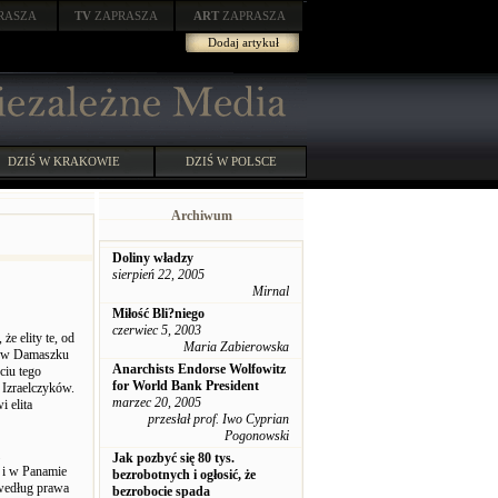
RASZA
TV
ZAPRASZA
ART
ZAPRASZA
Dodaj artykuł
DZIŚ W KRAKOWIE
DZIŚ W POLSCE
Archiwum
Doliny władzy
sierpień 22, 2005
Mirnal
Miłość Bli?niego
czerwiec 5, 2003
e elity te, od
Maria Zabierowska
ie w Damaszku
Anarchists Endorse Wolfowitz
ciu tego
for World Bank President
 Izraelczyków.
marzec 20, 2005
i elita
przesłał prof. Iwo Cyprian
Pogonowski
Jak pozbyć się 80 tys.
 i w Panamie
bezrobotnych i ogłosić, że
 według prawa
bezrobocie spada