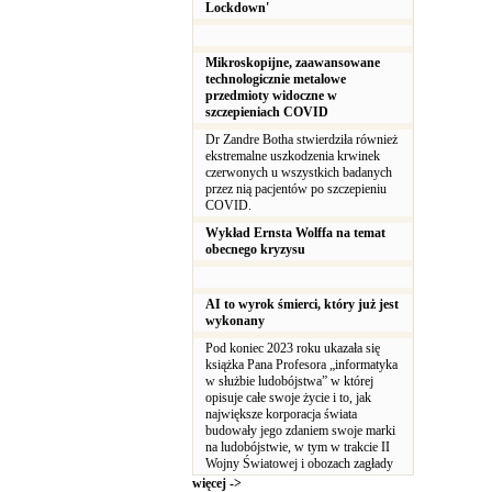
Lockdown'
Mikroskopijne, zaawansowane
technologicznie metalowe
przedmioty widoczne w
szczepieniach COVID
Dr Zandre Botha stwierdziła również
ekstremalne uszkodzenia krwinek
czerwonych u wszystkich badanych
przez nią pacjentów po szczepieniu
COVID.
Wykład Ernsta Wolffa na temat
obecnego kryzysu
AI to wyrok śmierci, który już jest
wykonany
Pod koniec 2023 roku ukazała się
książka Pana Profesora „informatyka
w służbie ludobójstwa” w której
opisuje całe swoje życie i to, jak
największe korporacja świata
budowały jego zdaniem swoje marki
na ludobójstwie, w tym w trakcie II
Wojny Światowej i obozach zagłady
więcej ->