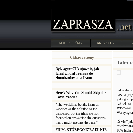
KIM JESTEŚMY
ARTYKUŁY
COV
Ciekawe strony
Talmud
Były agent CIA ujawnia, jak
Izrael zmusił Trumpa do
zbombardowania Iranu
Talmudyczna
Here's Why You Should Skip the
dawna przy
Covid Vaccine
jednego z 
człowieka i
“The world has bet the farm on
Wtórował Lo
vaccines as the solution to the
Waszyngton
pandemic, but the trials are not
focused on answering the questions
„Świat” ja
many might assume they are.”
międzynaro
FILM, KTÓREGO IZRAEL NIE
16% ludzi 