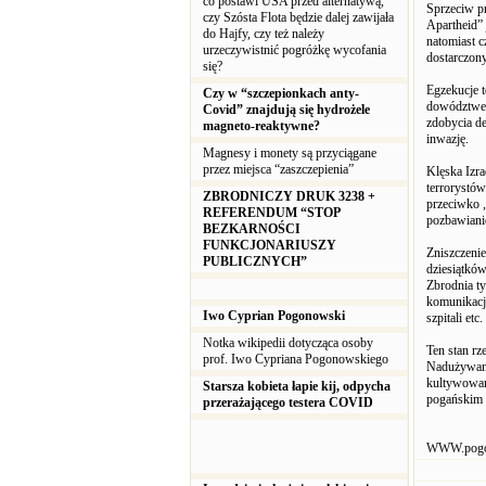
co postawi USA przed alternatywą,
Sprzeciw pr
czy Szósta Flota będzie dalej zawijała
Apartheid” 
do Hajfy, czy też należy
natomiast c
urzeczywistnić pogróżkę wycofania
dostarczon
się?
Egzekucje t
Czy w “szczepionkach anty-
dowództwem 
Covid” znajdują się hydrożele
zdobycia de
magneto-reaktywne?
inwazję.
Magnesy i monety są przyciągane
przez miejsca “zaszczepienia”
Klęska Izra
terrorystów
ZBRODNICZY DRUK 3238 +
przeciwko 
REFERENDUM “STOP
pozbawianie
BEZKARNOŚCI
FUNKCJONARIUSZY
Zniszczeni
PUBLICZNYCH”
dziesiątków
Zbrodnia ty
komunikacji
Iwo Cyprian Pogonowski
szpitali etc.
Notka wikipedii dotycząca osoby
Ten stan rz
prof. Iwo Cypriana Pogonowskiego
Nadużywani
kultywowan
Starsza kobieta łapie kij, odpycha
pogańskim 
przerażającego testera COVID
WWW.pogo