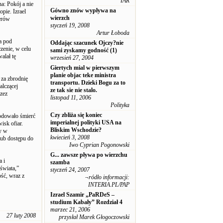
IAR
a: Pokój a nie
Gówno znów wypływa na
pie. Izrael
wierzch
terów
styczeń 19, 2008
Artur Łoboda
a pod
Oddając szacunek Ojczy?nie
zenie, w celu
sami zyskamy godność (1)
alał tę
wrzesień 27, 2004
Giertych mial w pierwszym
planie objac teke ministra
 za zbrodnię
transportu. Dzieki Bogu za to
alczącej
ze tak sie nie stalo.
zez
listopad 11, 2006
Polityka
Czy zbliża się koniec
odowało śmierć
imperialnej polityki USA na
isk ofiar.
Bliskim Wschodzie?
dy w
kwiecień 3, 2008
lub dostępu do
Iwo Cyprian Pogonowski
G... zawsze pływa po wierzchu
a i
szamba
świata,”
styczeń 24, 2007
ść, wraz z
¬ródło informacji:
INTERIA.PL/PAP
Izrael Szamir „PaRDeS –
studium Kabały” Rozdział 4
marzec 21, 2006
27 luty 2008
przysłał Marek Głogoczowski