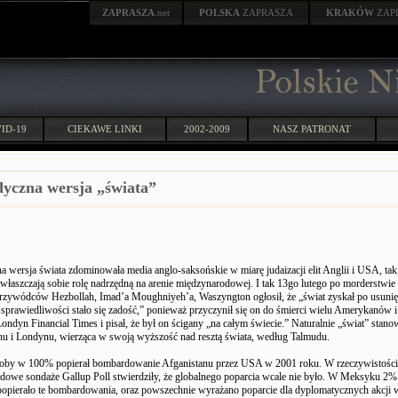
ZAPRASZA
.net
POLSKA
ZAPRASZA
KRAKÓW
ZAP
ID-19
CIEKAWE LINKI
2002-2009
NASZ PATRONAT
yczna wersja „świata”
 wersja świata zdominowała media anglo-saksońskie w miarę judaizacji elit Anglii i USA, tak, ż
właszczają sobie rolę nadrzędną na arenie międzynarodowej. I tak 13go lutego po morderstw
przywódców Hezbollah, Imad’a Moughniyeh’a, Waszyngton ogłosił, że „świat zyskał po usunię
 sprawiedliwości stało się zadość,” ponieważ przyczynił się on do śmierci wielu Amerykanów i
ndyn Financial Times i pisał, że był on ścigany „na całym świecie.” Naturalnie „świat” stanow
u i Londynu, wierząca w swoją wyższość nad resztą świata, według Talmudu.
koby w 100% popierał bombardowanie Afganistanu przez USA w 2001 roku. W rzeczywistości
dowe sondaże Gallup Poll stwierdziły, że globalnego poparcia wcale nie było. W Meksyku 2%
popierało te bombardowania, oraz powszechnie wyrażano poparcie dla dyplomatycznych akcji