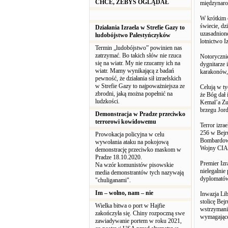
CHCE, ŻEBYŚ OGLĄDAŁ
międzynar
W krótkim 
świecie, dz
Działania Izraela w Strefie Gazy to
uzasadnion
ludobójstwo Palestyńczyków
lotnictwo Iz
Termin „ludobójstwo” powinien nas
zatrzymać. Bo takich słów nie rzuca
Notorycznie
się na wiatr. My nie rzucamy ich na
dygnitarze
wiatr. Mamy wynikającą z badań
karakonów,
pewność, że działania sił izraelskich
w Strefie Gazy to najpoważniejsza ze
Celują w ty
zbrodni, jaką można popełnić na
że Bóg dał
ludzkości.
Kemal’a Zu
brzegu Jord
Demonstracja w Pradze przeciwko
terrorowi kowidowemu
Terror izra
256 w Bejru
Prowokacja policyjna w celu
Bombardowa
wywołania ataku na pokojową
Wojny CIA,
demonstrację przeciwko maskom w
Pradze 18.10.2020.
Premier Iz
Na wzór komunistów pisowskie
nielegalnie
media demonstrantów tych nazywają
dyplomatów
"chuliganami".
Im – wolno, nam – nie
Inwazja Li
stolicę Be
Wielka bitwa o port w Hajfie
wstrzymania
zakończyła się. Chiny rozpoczną swe
wymagając
zawiadywanie portem w roku 2021,