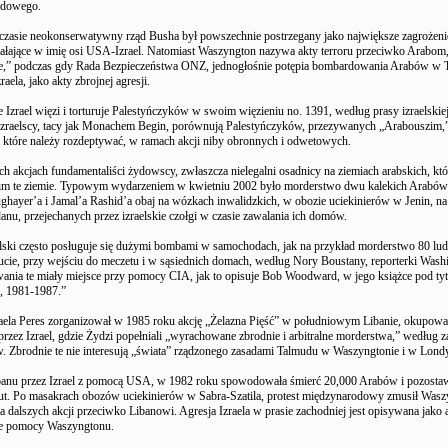
odowego.
czasie neokonserwatywny rząd Busha był powszechnie postrzegany jako największe zagrożeni
iałające w imię osi USA-Izrael. Natomiast Waszyngton nazywa akty terroru przeciwko Arabom
e,” podczas gdy Rada Bezpieczeństwa ONZ, jednogłośnie potępia bombardowania Arabów w Tu
raela, jako akty zbrojnej agresji.
 Izrael więzi i torturuje Palestyńczyków w swoim więzieniu no. 1391, według prasy izraelskie
 izraelscy, tacy jak Monachem Begin, porównują Palestyńczyków, przezywanych „Arabouszim,
 które należy rozdeptywać, w ramach akcji niby obronnych i odwetowych.
ch akcjach fundamentaliści żydowscy, zwłaszcza nielegalni osadnicy na ziemiach arabskich, któ
 im te ziemie. Typowym wydarzeniem w kwietniu 2002 było morderstwo dwu kalekich Arabów 
ghayer’a i Jamal’a Rashid’a obaj na wózkach inwalidzkich, w obozie uciekinierów w Jenin, n
anu, przejechanych przez izraelskie czołgi w czasie zawalania ich domów.
elski często posługuje się dużymi bombami w samochodach, jak na przykład morderstwo 80 ludz
cie, przy wejściu do meczetu i w sąsiednich domach, według Nory Boustany, reporterki Wash
nia te miały miejsce przy pomocy CIA, jak to opisuje Bob Woodward, w jego książce pod tyt
 1981-1987.”
raela Peres zorganizował w 1985 roku akcję „Żelazna Pięść” w południowym Libanie, okupo
 przez Izrael, gdzie Żydzi popełniali „wyrachowane zbrodnie i arbitralne morderstwa,” według 
. Zbrodnie te nie interesują „świata” rządzonego zasadami Talmudu w Waszyngtonie i w Londy
banu przez Izrael z pomocą USA, w 1982 roku spowodowała śmierć 20,000 Arabów i pozostaw
jrut. Po masakrach obozów uciekinierów w Sabra-Szatila, protest międzynarodowy zmusił Wasz
 dalszych akcji przeciwko Libanowi. Agresja Izraela w prasie zachodniej jest opisywana jako 
e pomocy Waszyngtonu.