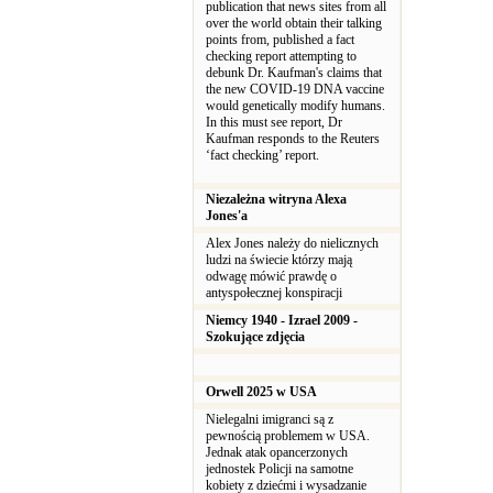
publication that news sites from all
over the world obtain their talking
points from, published a fact
checking report attempting to
debunk Dr. Kaufman's claims that
the new COVID-19 DNA vaccine
would genetically modify humans.
In this must see report, Dr
Kaufman responds to the Reuters
‘fact checking’ report.
Niezależna witryna Alexa
Jones'a
Alex Jones należy do nielicznych
ludzi na świecie którzy mają
odwagę mówić prawdę o
antyspołecznej konspiracji
Niemcy 1940 - Izrael 2009 -
Szokujące zdjęcia
Orwell 2025 w USA
Nielegalni imigranci są z
pewnością problemem w USA.
Jednak atak opancerzonych
jednostek Policji na samotne
kobiety z dziećmi i wysadzanie