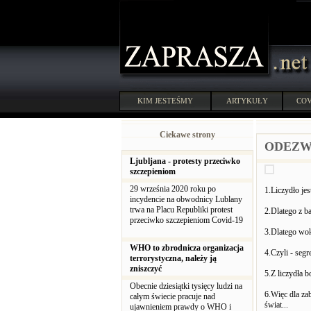
KIM JESTEŚMY
ARTYKUŁY
COV
Ciekawe strony
ODEZW
Ljubljana - protesty przeciwko
szczepieniom
29 września 2020 roku po
1.Liczydło je
incydencie na obwodnicy Lublany
trwa na Placu Republiki protest
2.Dlatego z ba
przeciwko szczepieniom Covid-19
3.Dlatego wok
WHO to zbrodnicza organizacja
4.Czyli - segr
terrorystyczna, należy ją
zniszczyć
5.Z liczydła b
Obecnie dziesiątki tysięcy ludzi na
6.Więc dla za
całym świecie pracuje nad
świat...
ujawnieniem prawdy o WHO i