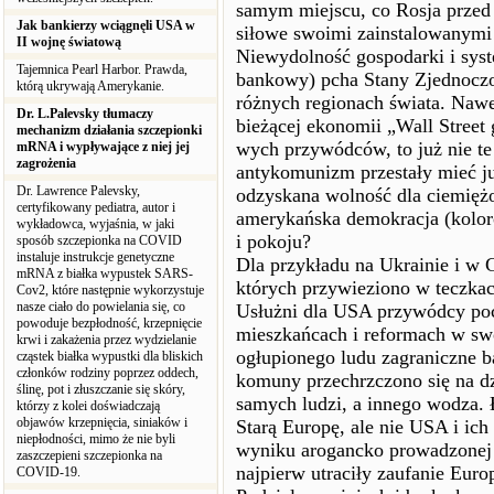
samym miejscu, co Rosja przed 
Jak bankierzy wciągnęli USA w
siłowe swoimi zainstalowanymi
II wojnę światową
Niewydolność gospodarki i sys
Tajemnica Pearl Harbor. Prawda,
bankowy) pcha Stany Zjednoczo
którą ukrywają Amerykanie.
różnych regionach świata. Naw
Dr. L.Palevsky tłumaczy
bieżącej ekonomii „Wall Street 
mechanizm działania szczepionki
wych przywódców, to już nie te
mRNA i wypływające z niej jej
zagrożenia
antykomunizm przestały mieć ju
Dr. Lawrence Palevsky,
odzyskana wolność dla ciemięż
certyfikowany pediatra, autor i
amerykańska demokracja (koloro
wykładowca, wyjaśnia, w jaki
i pokoju?
sposób szczepionka na COVID
instaluje instrukcje genetyczne
Dla przykładu na Ukrainie i w
mRNA z białka wypustek SARS-
których przywieziono w teczka
Cov2, które następnie wykorzystuje
nasze ciało do powielania się, co
Usłużni dla USA przywódcy pocz
powoduje bezpłodność, krzepnięcie
mieszkańcach i reformach w swo
krwi i zakażenia przez wydzielanie
ogłupionego ludu zagraniczne b
cząstek białka wypustki dla bliskich
członków rodziny poprzez oddech,
komuny przechrzczono się na d
ślinę, pot i złuszczanie się skóry,
samych ludzi, a innego wodza. 
którzy z kolei doświadczają
objawów krzepnięcia, siniaków i
Starą Europę, ale nie USA i ic
niepłodności, mimo że nie byli
wyniku arogancko prowadzonej j
zaszczepieni szczepionka na
najpierw utraciły zaufanie Europ
COVID-19.