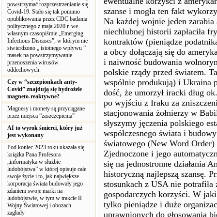
ewentualne korzyści z ameryka
powstrzymać rozprzestrzenianie się
szanse i mogła ten fakt wykorzy
Covid-19. Stało się tak pomimo
opublikowania przez CDC badania
Na każdej wojnie jeden zarabia 
politycznego z maja 2020 r. we
niechlubnej historii zapłaciła 
własnym czasopiśmie „Emerging
kontraktów (pieniądze podatnik
Infectious Diseases”, w którym nie
stwierdzono „ istotnego wpływu ”
a obcy dołączają się do amery
masek na powstrzymywanie
i naiwność budowania wolnoryn
przenoszenia wirusów
oddechowych.
polskie rządy przed światem. Tak
wspólnie produkują) i Ukraina po
Czy w “szczepionkach anty-
Covid” znajdują się hydrożele
dość, że umorzył iracki dług o
magneto-reaktywne?
po wyjściu z Iraku za zniszcze
Magnesy i monety są przyciągane
stacjonowania żołnierzy w Babil
przez miejsca “zaszczepienia”
słyszymy jęczenia polskiego es
AI to wyrok śmierci, który już
współczesnego świata i budow
jest wykonany
światowego (New Word Order) o
Pod koniec 2023 roku ukazała się
Zjednoczone i jego automatyczn
książka Pana Profesora
„informatyka w służbie
się na jednostronne działania 
ludobójstwa” w której opisuje całe
historyczną najlepszą szansę. Pr
swoje życie i to, jak największe
stosunkach z USA nie potrafiła
korporacja świata budowały jego
zdaniem swoje marki na
gospodarczych korzyści. W jaki
ludobójstwie, w tym w trakcie II
tylko pieniądze i duże organiz
Wojny Światowej i obozach
zagłady
uprawnionych do głosowania bie