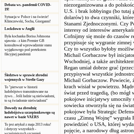
niezorganizowana a do polskośc
Debata ws. pandemii COVID-
19!
U.S. i brak lobbyingu (bo tutaj
dolarów) to dwa czynniki, które
Sytuacja w Polsce i na świecie!
Klimczewski, Socha, Giorganni!
Stanami Zjednoczonymi. Czy Po
Lockdown w Anglii
interesy od interesów amerykań
Cofnijmy się może do czasów r
Była kochanka Borisa Johnsona
ujawnia - z kim Premier GB
przypisuje się wygranie zimne
konsultował wprowadzenie stanu
Czy to wszystko byłoby możliw
wyjątkowego pod pretekstem
fikcyjnej pandemii
Michail Gorbaczow był inicjato
Wschodniej, a także architektem
Regan umiał dobrze grać (prze
przypisywał wszystkie jednostro
Śledztwo w sprawie zbrodni
Michail Gorbaczow. Powiecie, ż
wojennych w Strefie Gazy
krach wisiał w powietrzu. Mąd
To "pierwsze w historii
ludobójstwo transmitowane na
świat przed tragedią, (bo mógł 
żywo... Jeśli ludzie są nieświadomi,
pokojowe inicjatywy umocniły 
to są świadomie nieświadomi"
sowiecka otworzyła się na świa
Dowody na zbrodnię
pokojowe była Strategic Defense
ludobójstwa szczepionkowego są
nawet w bazie VAERS
czasu „Zimną Wojnę” wygrała R
powiedzieć o USA, której wydat
To jest artykuł z maja 2013 roku!
i dotyczy wszystkich -
pojęcie, a narodowy dług astro
wcześniejszych szczepień.