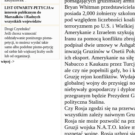
pomagających gruzińskiej armi
kiedykolwiek”.
Bryan Whitman przedstawiciela 
LIST OTWARTY-PETYCJA w
interesie publicznym do
posiada 2,000 żołnierzy szkolon
Marszałków i Radnych
pod względem liczebności koali
wszystkich województw
terroryzmem po U.S. i Wielkiej 
Drogi Czytelniku!
Amerykanie z Izraelem szykują
Jeśli chcesz wzmocnić
Iranu za pomocą konfliktu zbro
oddziaływanie poniższego pisma-
petycji, to możesz wysłać takie
podpisał dwie umowy w Ashgaba
samo albo podobne pismo-petycję
inwazją Gruzinów w Osetii Połud
od siebie lub większej liczby osób
lub od organizacji.
ich eksport. Amerykanie na siłę
więcej ->
Nabucco z Kaukazu przez Turcję
ale czy nie popełnili gafy, bo 
Gruzję rejon konfliktów. Wydaj
globalnej wojny do przysięgi 
niebywały gospodarczy i dyplo
przegranym będzie Prezydent Gr
polityczna Stalina.
Czy Rosja zgodzi się na przerwa
wszystkim zależy naiwnym Gru
Rosja nie może pozwolić na prz
Gruzji wojska N.A.T.O. które 
rozpętać wojnę. Rosja uzbroi si