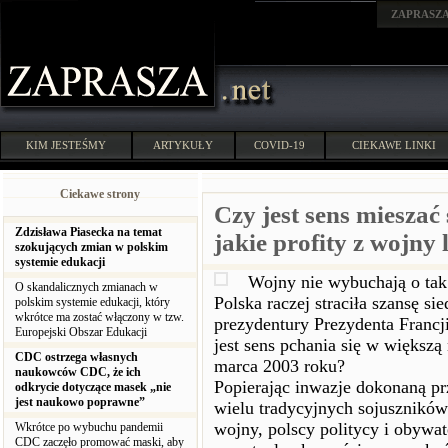
ZAPRASZ
KIM JESTEŚMY
ARTYKUŁY
COVID-19
CIEKAWE LINKI
Ciekawe strony
Czy jest sens mieszać 
Zdzisława Piasecka na temat
jakie profity z wojny 
szokujących zmian w polskim
systemie edukacji
Wojny nie wybuchają o tak 
O skandalicznych zmianach w
Polska raczej straciła szansę sie
polskim systemie edukacji, który
wkrótce ma zostać włączony w tzw.
prezydentury Prezydenta Francji
Europejski Obszar Edukacji
jest sens pchania się w większą
CDC ostrzega własnych
marca 2003 roku?
naukowców CDC, że ich
Popierając inwazje dokonaną pr
odkrycie dotyczące masek „nie
jest naukowo poprawne”
wielu tradycyjnych sojusznikó
wojny, polscy politycy i obywat
Wkrótce po wybuchu pandemii
CDC zaczęło promować maski, aby