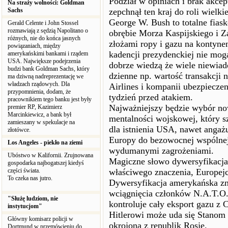
Podział w opiniach i brak akcep
Na straży wolności: Goldman
Sachs
zepchnął ten kraj do roli wielk
George W. Bush to totalne fias
Gerald Celente i John Stossel
rozmawiają z sędzią Napolitano o
obrębie Morza Kaspijskiego i Za
różnych, nie do końca jasnych
złożami ropy i gazu na kontyne
powiązaniach, między
kadencji prezydenckiej nie mog
amerykańskimi bankami i rządem
USA. Największe podejrzenia
dobrze wiedzą że wiele niewiad
budzi bank Goldman Sachs, który
dzienne np. wartość transakcji 
ma dziwną nadreprezentację we
władzach rządowych. Dla
Airlines i kompanii ubezpiecze
przypomnienia, dodam, że
tydzień przed atakiem.
pracownikiem tego banku jest były
Najważniejszy będzie wybór no
premier RP, Kazimierz
Marcinkiewicz, a bank był
mentalności wojskowej, który s
zamieszany w spekulacje na
dla istnienia USA, nawet angażu
złotówce.
Europy do bezowocnej wspólnej
Los Angeles - piekło na ziemi
wydumanymi zagrożeniami.
Ubóstwo w Kalifornii. Zrujnowana
Magiczne słowo dywersyfikacja 
gospodarka najbogatszej kiedyś
części świata.
właściwego znaczenia, Europejc
To czeka nas jutro.
Dywersyfikacja amerykańska z
wciągnięcia członków N.A.T.O. 
"Służę ludziom, nie
kontroluje cały eksport gazu z 
instytucjom"
Hitlerowi może uda się Stano
Główny komisarz policji w
okrojoną z republik Rosję.
Dortmund w przemówieniu do