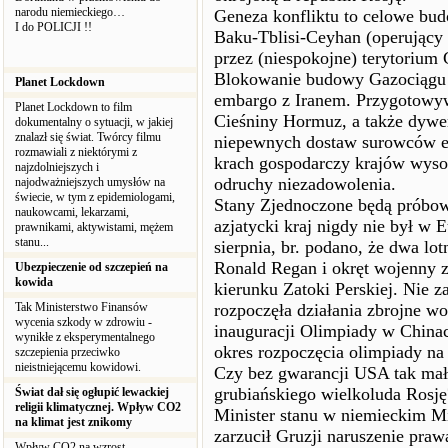
narodu niemieckiego…
Geneza konfliktu to celowe bu
I do POLICJI !!
Baku-Tblisi-Ceyhan (operujący
przez (niespokojne) terytorium 
Blokowanie budowy Gazociągu P
Planet Lockdown
embargo z Iranem. Przygotowywa
Planet Lockdown to film
Cieśniny Hormuz, a także dywe
dokumentalny o sytuacji, w jakiej
znalazł się świat. Twórcy filmu
niepewnych dostaw surowców en
rozmawiali z niektórymi z
krach gospodarczy krajów wyso
najzdolniejszych i
odruchy niezadowolenia.
najodważniejszych umysłów na
świecie, w tym z epidemiologami,
Stany Zjednoczone będą próbowa
naukowcami, lekarzami,
azjatycki kraj nigdy nie był w E
prawnikami, aktywistami, mężem
stanu...
sierpnia, br. podano, że dwa l
Ronald Regan i okręt wojenny 
Ubezpieczenie od szczepień na
kowida
kierunku Zatoki Perskiej. Nie z
Tak Ministerstwo Finansów
rozpoczęła działania zbrojne w
wycenia szkody w zdrowiu -
inauguracji Olimpiady w Chinach
wynikłe z eksperymentalnego
okres rozpoczęcia olimpiady na
szczepienia przeciwko
nieistniejącemu kowidowi.
Czy bez gwarancji USA tak mał
grubiańskiego wielkoluda Rosję
Świat dał się ogłupić lewackiej
religii klimatycznej. Wpływ CO2
Minister stanu w niemieckim Mi
na klimat jest znikomy
zarzucił Gruzji naruszenie pr
Wpływ CO2 na wzrost