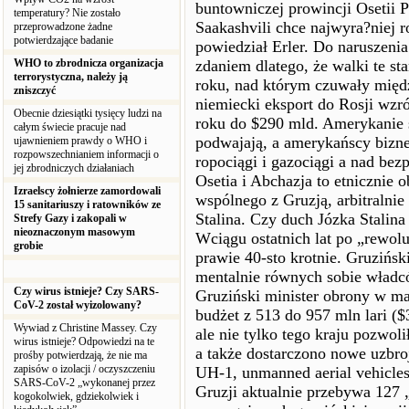
buntowniczej prowincji Osetii 
temperatury? Nie zostało
Saakashvili chce najwyra?niej 
przeprowadzone żadne
potwierdzające badanie
powiedział Erler. Do naruszen
WHO to zbrodnicza organizacja
zdaniem dlatego, że walki te s
terrorystyczna, należy ją
roku, nad którym czuwały międ
zniszczyć
niemiecki eksport do Rosji wz
Obecnie dziesiątki tysięcy ludzi na
roku do $290 mld. Amerykanie 
całym świecie pracuje nad
podwajają, a amerykańscy biznes
ujawnieniem prawdy o WHO i
rozpowszechnianiem informacji o
ropociągi i gazociągi a nad be
jej zbrodniczych działaniach
Osetia i Abchazja to etnicznie o
Izraelscy żołnierze zamordowali
wspólnego z Gruzją, arbitralnie
15 sanitariuszy i ratowników ze
Stalina. Czy duch Józka Stalina
Strefy Gazy i zakopali w
nieoznaczonym masowym
Wciągu ostatnich lat po „rewolu
grobie
prawie 40-sto krotnie. Gruzińsk
mentalnie równych sobie władc
Czy wirus istnieje? Czy SARS-
Gruziński minister obrony w m
CoV-2 został wyizolowany?
budżet z 513 do 957 mln lari 
Wywiad z Christine Massey. Czy
ale nie tylko tego kraju pozwoli
wirus istnieje? Odpowiedzi na te
a także dostarczono nowe uzbro
prośby potwierdzają, że nie ma
zapisów o izolacji / oczyszczeniu
UH-1, unmanned aerial vehicles
SARS-CoV-2 „wykonanej przez
Gruzji aktualnie przebywa 127 
kogokolwiek, gdziekolwiek i