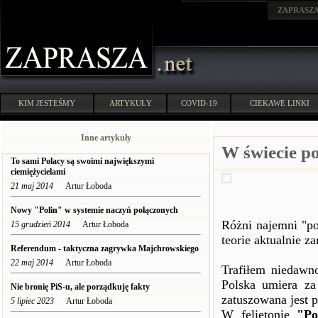
ZAPRASZ
KIM JESTEŚMY
ARTYKUŁY
COVID-19
CIEKAWE LINKI
Inne artykuły
W świecie p
To sami Polacy są swoimi największymi
ciemiężycielami
21 maj 2014
Artur Łoboda
Nowy "Polin" w systemie naczyń połączonych
Różni najemni "po
15 grudzień 2014
Artur Łoboda
teorie aktualnie z
Referendum - taktyczna zagrywka Majchrowskiego
22 maj 2014
Artur Łoboda
Trafiłem niedawno
Polska umiera za
Nie bronię PiS-u, ale porządkuję fakty
zatuszowana jest 
5 lipiec 2023
Artur Łoboda
W felietonie
"Po