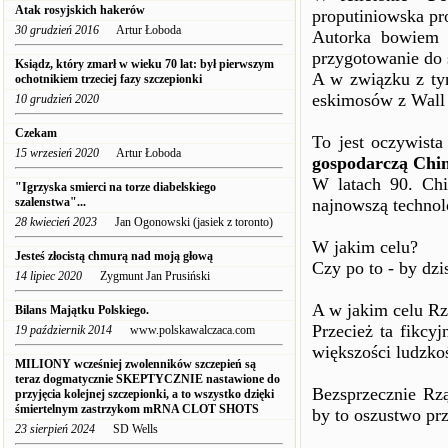
Atak rosyjskich hakerów
proputiniowska pr
30 grudzień 2016
Artur Łoboda
Autorka bowiem 
przygotowanie do 
Ksiądz, który zmarł w wieku 70 lat: był pierwszym
A w związku z ty
ochotnikiem trzeciej fazy szczepionki
eskimosów z Wall 
10 grudzień 2020
Czekam
To jest oczywist
15 wrzesień 2020
Artur Łoboda
gospodarczą Chi
W latach 90. Chi
"Igrzyska smierci na torze diabelskiego
szalenstwa"...
najnowszą technol
28 kwiecień 2023
Jan Ogonowski (jasiek z toronto)
W jakim celu?
Jesteś złocistą chmurą nad moją głową
Czy po to - by dz
14 lipiec 2020
Zygmunt Jan Prusiński
A w jakim celu Rz
Bilans Majątku Polskiego.
Przecież ta fikc
19 październik 2014
www.polskawalczaca.com
większości ludzko
MILIONY wcześniej zwolenników szczepień są
teraz dogmatycznie SKEPTYCZNIE nastawione do
Bezsprzecznie Rzą
przyjęcia kolejnej szczepionki, a to wszystko dzięki
śmiertelnym zastrzykom mRNA CLOT SHOTS
by to oszustwo prz
23 sierpień 2024
SD Wells