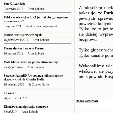
Pan K. Wandzik
Zamieściłem nied
2 czerwiec 2013
Artur Łoboda
pokazuje, że
Puti
Polska w telewizji w USA jest jakoby „przepojona
pewnych sprawac
neo-nazizmem”
powietrze budynk
5 styczeń 2011
Iwo Cyprian Pogonowski
Tylko, że to już
się dzisiaj wypra
Jeszcze raz w sprawie Nergala
bezprawia.
16 październik 2014
Artur Łoboda
Formy dyskusji na tym Forum
Tylko głupcy wch
16 marzec 2012
Artur Łoboda
Tylko kanalie po
Piotr Gliński musi się jeszcze dużo nauczyć
Wykonaliśmy wiel
25 styczeń 2016
Artur Łoboda
właściwe, ale prz
Szczepionka mRNA wytwarza mikroskopijne
nie z powodu Rosj
skrzepy krwi: dr Charles Hoffe
16 listopad 2021
dr Charles Hoffe
To ważne
20 październik 2020
Dodaj komentarz
Kłamstwo, manipulacja, oszustwo
8 maj 2014
Artur Łoboda