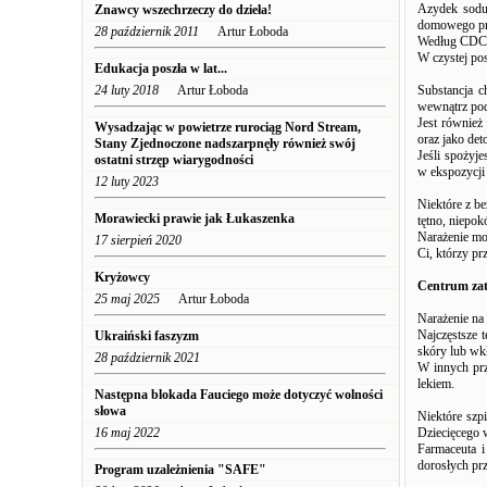
Azydek sodu
Znawcy wszechrzeczy do dzieła!
domowego prz
28 październik 2011
Artur Łoboda
Według CDC 4 
W czystej po
Edukacja poszła w lat...
24 luty 2018
Artur Łoboda
Substancja c
wewnątrz pod
Jest również
Wysadzając w powietrze rurociąg Nord Stream,
oraz jako de
Stany Zjednoczone nadszarpnęły również swój
Jeśli spożyje
ostatni strzęp wiarygodności
w ekspozycji 
12 luty 2023
Niektóre z b
Morawiecki prawie jak Łukaszenka
tętno, niepok
Narażenie mo
17 sierpień 2020
Ci, którzy pr
Kryżowcy
Centrum zat
25 maj 2025
Artur Łoboda
Narażenie na 
Najczęstsze 
Ukraiński faszyzm
skóry lub wkł
28 październik 2021
W innych prz
lekiem.
Następna blokada Fauciego może dotyczyć wolności
słowa
Niektóre szp
16 maj 2022
Dziecięcego w
Farmaceuta i
dorosłych prz
Program uzależnienia "SAFE"