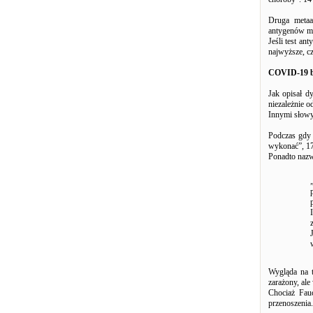
Druga metaan
antygenów ma
Jeśli test a
najwyższe, c
COVID-19 b
Jak opisał d
niezależnie od
Innymi słowy,
Podczas gdy
wykonać”, 17
Ponadto nazw
Wygląda na t
zarażony, ale
Chociaż Fauc
przenoszenia.