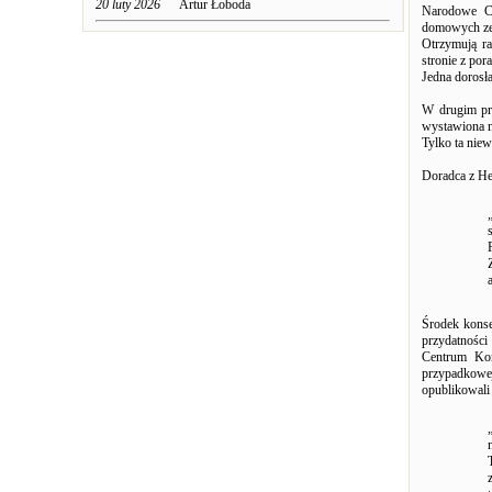
20 luty 2026
Artur Łoboda
Narodowe Ce
domowych ze
Otrzymują ra
stronie z por
Jedna dorosła
W drugim prz
wystawiona n
Tylko ta niew
Doradca z He
Środek konse
przydatności
Centrum Kon
przypadkowej
opublikowali 