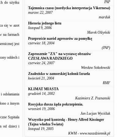
PAP
ch do użytku
Tajemnica czasu (nordycka interpretacja Vikernesa)
marzec 22, 2007
marduk
Historia jednego listu
a się w azot
listopad 9, 2006
Marek Olżyński
ów na farmach
Przeproście naród agresorów za pomyłkę
czerwiec 18, 2004
hemicznej jest
(PAP)
Zaproszenie "ZA" na wystawę obrazów
zony oddech i
CZESŁAWA RADZKIEGO
czerwiec 24, 2007
Wiesław Sokołowski
Znalezisko w zamorskiej kolonii Izraela
kwiecień 21, 2004
RMF
KLIMAT MIASTA
grudzień 14, 2002
i odsłaniania
Kazimierz Z. Poznanski
ylono z innym
Rosyjska dusza żąda pokrzepienia.
wrzesień 19, 2006
Jan Lucjan Wyciślak
czne Szpitala
Wszystko pod kontrolą - Henry Alfred Kissinger
(Tajna władza Świata)
n od dzieci i
listopad 19, 2005
KWM - www.naszdziennik.pl