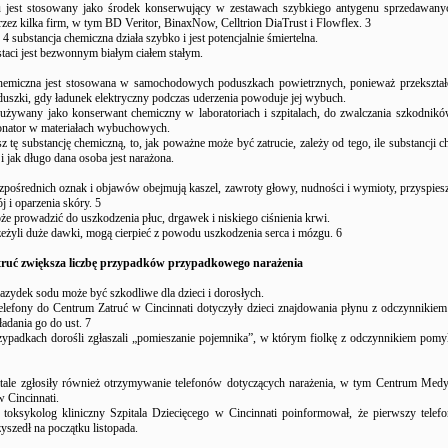
 jest stosowany jako środek konserwujący w zestawach szybkiego antygenu sprzedawany
ez kilka firm, w tym BD Veritor, BinaxNow, Celltrion DiaTrust i Flowflex. 3
substancja chemiczna działa szybko i jest potencjalnie śmiertelna.
staci jest bezwonnym białym ciałem stałym.
hemiczna jest stosowana w samochodowych poduszkach powietrznych, ponieważ przekształc
uszki, gdy ładunek elektryczny podczas uderzenia powoduje jej wybuch.
 używany jako konserwant chemiczny w laboratoriach i szpitalach, do zwalczania szkodnik
tonator w materiałach wybuchowych.
sz tę substancję chemiczną, to, jak poważne może być zatrucie, zależy od tego, ile substancji c
i jak długo dana osoba jest narażona.
ezpośrednich oznak i objawów obejmują kaszel, zawroty głowy, nudności i wymioty, przyspies
ój i oparzenia skóry. 5
że prowadzić do uszkodzenia płuc, drgawek i niskiego ciśnienia krwi.
zeżyli duże dawki, mogą cierpieć z powodu uszkodzenia serca i mózgu. 6
ruć zwiększa liczbę przypadków przypadkowego narażenia
azydek sodu może być szkodliwe dla dzieci i dorosłych.
telefony do Centrum Zatruć w Cincinnati dotyczyły dzieci znajdowania płynu z odczynnikiem 
adania go do ust. 7
ypadkach dorośli zgłaszali „pomieszanie pojemnika”, w którym fiolkę z odczynnikiem pom
itale zgłosiły również otrzymywanie telefonów dotyczących narażenia, w tym Centrum Medy
 Cincinnati.
 toksykolog kliniczny Szpitala Dziecięcego w Cincinnati poinformował, że pierwszy telefo
yszedł na początku listopada.