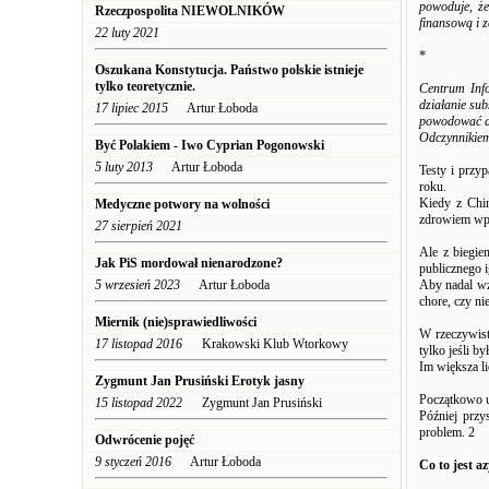
powoduje, ż
Rzeczpospolita NIEWOLNIKÓW
finansową i z
22 luty 2021
*
Oszukana Konstytucja. Państwo polskie istnieje
tylko teoretycznie.
Centrum Inf
działanie su
17 lipiec 2015
Artur Łoboda
powodować d
Odczynnikiem
Być Polakiem - Iwo Cyprian Pogonowski
5 luty 2013
Artur Łoboda
Testy i przy
roku.
Kiedy z Chin
Medyczne potwory na wolności
zdrowiem wpa
27 sierpień 2021
Ale z biegie
Jak PiS mordował nienarodzone?
publicznego 
5 wrzesień 2023
Artur Łoboda
Aby nadal wz
chore, czy nie
Miernik (nie)sprawiedliwości
W rzeczywisto
17 listopad 2016
Krakowski Klub Wtorkowy
tylko jeśli 
Im większa l
Zygmunt Jan Prusiński Erotyk jasny
Początkowo u
15 listopad 2022
Zygmunt Jan Prusiński
Później przy
problem. 2
Odwrócenie pojęć
9 styczeń 2016
Artur Łoboda
Co to jest a