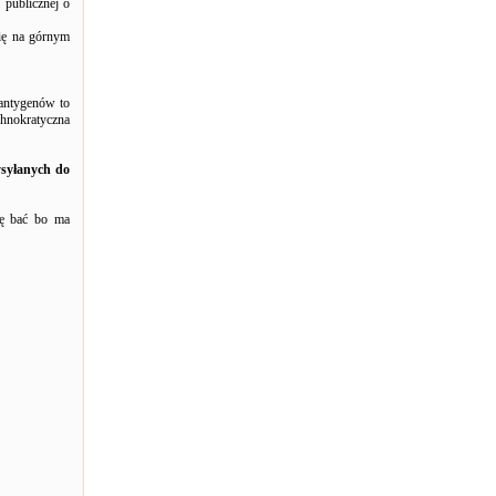
 publicznej o
ię na górnym
 antygenów to
chnokratyczna
ysyłanych do
ię bać bo ma