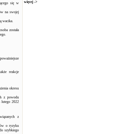
więcej ->
jącego się w
ków na swojej
ą wacika.
osoba została
wego.
poważniejsze
akże reakcje
użenia okresu
ych z powodu
 lutego 2022
wiązanych z
ków o ryzyku
do szybkiego