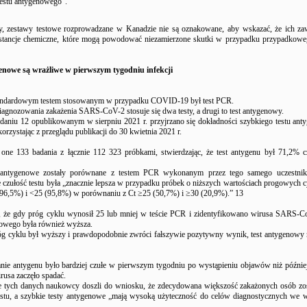
testu antygenowego”.
, zestawy testowe rozprowadzane w Kanadzie nie są oznakowane, aby wskazać, że ich za
stancje chemiczne, które mogą powodować niezamierzone skutki w przypadku przypadkoweg
enowe są wrażliwe w pierwszym tygodniu infekcji
tandardowym testem stosowanym w przypadku COVID-19 był test PCR.
iagnozowania zakażenia SARS-CoV-2 stosuje się dwa testy, a drugi to test antygenowy.
aniu 12 opublikowanym w sierpniu 2021 r. przyjrzano się dokładności szybkiego testu an
zystając z przeglądu publikacji do 30 kwietnia 2021 r.
ne 133 badania z łącznie 112 323 próbkami, stwierdzając, że test antygenu był 71,2% c
 antygenowe zostały porównane z testem PCR wykonanym przez tego samego uczestni
 że czułość testu była „znacznie lepsza w przypadku próbek o niższych wartościach progowych
0 (96,5%) i <25 (95,8%) w porównaniu z Ct ≥25 (50,7%) i ≥30 (20,9%).” 13
, że gdy próg cyklu wynosił 25 lub mniej w teście PCR i zidentyfikowano wirusa SARS-C
nowego była również wyższa.
óg cyklu był wyższy i prawdopodobnie zwróci fałszywie pozytywny wynik, test antygenowy 
nie antygenu było bardziej czułe w pierwszym tygodniu po wystąpieniu objawów niż późnie
rusa zaczęło spadać.
 tych danych naukowcy doszli do wniosku, że zdecydowana większość zakażonych osób zos
stu, a szybkie testy antygenowe „mają wysoką użyteczność do celów diagnostycznych we w