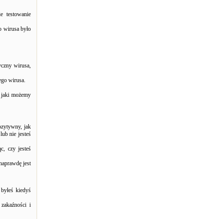
e testowanie
o wirusa było
yczny wirusa,
ego wirusa.
, jaki możemy
ozytywny, jak
ub nie jesteś
c, czy jesteś
naprawdę jest
 byłeś kiedyś
zakaźności i