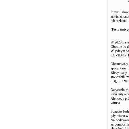
Innymi słowy
zawierać sub
lub rozlania.
Testy antyg
W 2020 r. s
Obecnie do d
W jednym bad
COVID-19, kor
Obejmowały o
specyficzny.
Kiedy testy
stwierdzili,
(Ct), tj. <2
Oznaczało to
testu antyge
Ale kiedy pr
wirusa.
Ponadto bada
gdy miano wi
Na podstawie
za pomocą te
choroby”. 14