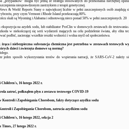
ba „przypadków” mogła być jedną ze strategii stosowanych do przekonania niechętnej opinii
szczepienia niesprawdzonym zastrzykiem z terapii genetycznej.
ws & World Reports Stany o największej liczbie w pełni zaszczepionych osób znajdują s
brzeżu, przy czym Vermont i Rhode Island przekraczają 80%.
ńcu skali są Wyoming i Alabama i odnotowują nieco ponad 50% w pełni zaszczepionych. 20
ekspozycja na azydek sodu, lub stabilizator ProClin w domowych zestawach do testowania
szkoda w niekończącej się serii wydarzeń mających na celu podzielenie świata, aby elita te
ać podbić, zacierając wszelkie resztki wolności i wolna myśl od społeczeństwa.
k żrąca i niebezpieczna substancja chemiczna jest potrzebna w zestawach testowych w
órych dzieci i zwierzęta domowe są normą?
ażdego.
cze jeden sposób wykorzystania testów do wspierania narracji, że SARS-CoV-2 należy s
 Children's, 16 lutego 2022 r.
ola zatruć, połknąłem płyn z zestawu testowego COVID-19
 Kontroli i Zapobiegania Chorobom, fakty dotyczące azydku sodu
ontroli i Zapobiegania Chorobom, zatrucia azydkiem sodu
 Children's, 16 lutego 2022, sekcja 2
Times, 27 lutego 2022 r.