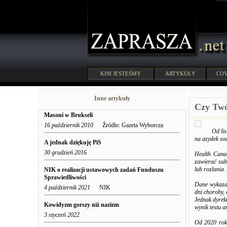
KIM JESTEŚMY
ARTYKUŁY
COV
Inne artykuły
Czy Twó
Masoni w Brukseli
16 październik 2010
Źródło: Gazeta Wyborcza
Od li
na azydek so
A jednak dziękuję PiS
30 grudzień 2016
Health Canad
zawierać sub
lub rozlania.
NIK o realizacji ustawowych zadań Funduszu
Sprawiedliwości
Dane wykazały
4 październik 2021
NIK
dni choroby, 
Jednak dyrek
Kowidyzm gorszy niż nazizm
wynik testu 
3 styczeń 2022
Od 2020 rok