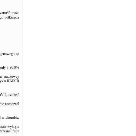
wartość może
o połknięcia
tygenowego na
zuły i 98,9%
ka, naukowcy
 cyklu RT-PCR
oV-2, czułość
nie rozpoznał
j w chorobie,
tała wykryta
czesnej fazie