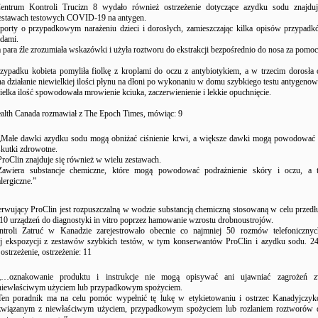
ntrum Kontroli Trucizn 8 wydało również ostrzeżenie dotyczące azydku sodu znajdu
stawach testowych COVID-19 na antygen.
porty o przypadkowym narażeniu dzieci i dorosłych, zamieszczając kilka opisów przypad
adami.
 para źle zrozumiała wskazówki i użyła roztworu do ekstrakcji bezpośrednio do nosa za pomoc
ypadku kobieta pomyliła fiolkę z kroplami do oczu z antybiotykiem, a w trzecim dorosła 
a działanie niewielkiej ilości płynu na dłoni po wykonaniu w domu szybkiego testu antygeno
ielka ilość spowodowała mrowienie kciuka, zaczerwienienie i lekkie opuchnięcie.
alth Canada rozmawiał z The Epoch Times, mówiąc: 9
„Małe dawki azydku sodu mogą obniżać ciśnienie krwi, a większe dawki mogą powodować 
skutki zdrowotne.
ProClin znajduje się również w wielu zestawach.
Zawiera substancje chemiczne, które mogą powodować podrażnienie skóry i oczu, a t
alergiczne.”
rwujący ProClin jest rozpuszczalną w wodzie substancją chemiczną stosowaną w celu przedł
 10 urządzeń do diagnostyki in vitro poprzez hamowanie wzrostu drobnoustrojów.
troli Zatruć w Kanadzie zarejestrowało obecnie co najmniej 50 rozmów telefoniczn
 ekspozycji z zestawów szybkich testów, w tym konserwantów ProClin i azydku sodu. 24
ostrzeżenie, ostrzeżenie: 11
„…oznakowanie produktu i instrukcje nie mogą opisywać ani ujawniać zagrożeń z
niewłaściwym użyciem lub przypadkowym spożyciem.
Ten poradnik ma na celu pomóc wypełnić tę lukę w etykietowaniu i ostrzec Kanadyjczy
związanym z niewłaściwym użyciem, przypadkowym spożyciem lub rozlaniem roztworów 