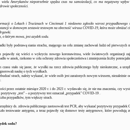
e wielu Amerykanów niepotrzebnie spędza czas na samoizolacji, co ma negatywny wpływ 
drowie społeczności.
ormacji o Lekach i Truciznach w Cincinnati 1 niedawno zgłosiło wzrost przypadkowego 
bstancji w domowym zestawie testowym na obecność wirusa COVID-19, która może obniżać ciś
rgawki.
, o którym mowa, jest azydek sodu.
padki były podstawą siania strachu, mającego na celu zmianę zachowań ludzi od pierwszych 
 pojawiły się wieści o wykryciu nowego koronawirusa, wiele światowych organizacji zaj
dło w amok, rzekomo w celu ochrony zdrowia społeczeństwa i zmniejszenia liczby potencjal
m czasu stało się jasne, że wysiłki na rzecz zdrowia publicznego były nieskuteczne, a urzę
ignorowali naukę o tych wysiłkach.
budzać strach, należy wykazać, że wiele osób jest zarażonych nowym wirusem, niezależnie od
.
ści przez ostatnie miesiące 2020 r. i do 2021 r. wydawało się, że nie ma znaczenia, czy wyst
był pozytywny „test” – a pozytywny test oznaczał „przypadek” COVID-19 .
iczba przypadków, tym większy strach.
rzędnicy ds. zdrowia publicznego zastosowali test PCR, aby wykazać pozytywny przypadek
szło testowanie antygenu, a teraz pojawiły się domowe testy antygenowe, które powodują 
zydek sodu?