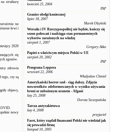
na strukturę
kwiecień 25, 2004
PAP
Granice obelgi koniecznej
lipiec 18, 2007
Marek Olzyński
narażenia na
nienie krwi i
Wersalu i IV Rzeczypospolitej nie będzie, kończy się
sezon polowań i nadciąga stan permanentnych
wyborów zarażonych na władzę
sierpień 1, 2007
miesięcy 2020
Gregory Akko
Papież o właściwym miejscu Polski w UE
mujących się
sierpień 20, 2002
nych zgonów.
PAP
Przegrana Leppera
dnicy zdrowia
wrzesień 22, 2006
Władysław Chmiel
 tego, czy są
Amerykański horror szoł - ciąg dalszy. Zdjęcia
noworodków zdeformowanych w wyniku używania
ąpiły objawy,
broni ze zubożonym uranem - Afgani
luty 25, 2008
Dorota Szczepańska
Tarcza antyrakietowa
 COVID.
luty 4, 2008
zupełnie nowy
przyjaciel
Facet, który rządził finansami Polski nie wiedział jak
się prowadzi firmę
listopad 10, 2005