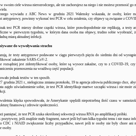
 swoim ciele wirusa nierozrodczego, ale nie zachorujesz na niego i nie możesz przenosić go 
wiela.
bnego wywiadu z ABC News w grudniu 2021 Walensky wskazała, że osoby, które ma
st antygenowy, powinny wykonać test PCR w celu ustalenia, czy objawy są związane z COVI
nak test PCR mierzy drobne cząstki wirusa, które prawdopodobnie nie replikują, a testy 
yficzne w pierwszym tygodniu, w którym dana osoba ma objawy, trudno sobie wyobrazić, ż
adną miarą aktualnej infekcji.
używane do wywoływania strachu
zują, że testy antygenowe podawane w ciągu pierwszych pięciu do siedmiu dni od wystąp
yfikować zakażenie SARS-CoV-2.
że rozsądniej jest zidentyfikować osoby, które są wysoce zakaźne, czy to z COVID-19, czy
niczeniu przenoszenia na wrażliwą część populacji.
owało jednak testów w ten sposób.
27 grudnia 2021 r., nielogiczna zmiana protokołu, 19 ta agencja zdrowia publicznego chce, aby
ta zajęło uświadomienie sobie, że test PCR identyfikuje martwe szczątki wirusa i nie może z
kcji.
dwuletnia klęska spowodowała, że ​​Amerykanie spędzili niepotrzebną ilość czasu w samoizola
ukturę finansową i zdrowie społeczności.
eż pamiętać, że test PCR szuka określonej sekwencji wirusa RNA po amplifikacji próbki.
 pozytywny, jeśli znajdzie mały fragment, nawet jeśli był tam kilka tygodni temu i nie masz infe
o CDC i NIAID zwiększenie liczby przypadków, nawet jeśli te osoby nie były chore ani n
e osoby.