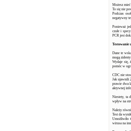
Możesz mieć w
To się nie po
Podczas oso
negatywny te
Ponieważ jed
czułe i spec
PCR jest dokł
Testowanie 
Dane te wska
mogą zident
Wydaje się, 
pomóc w ogra
CDC nie stos
Jak ujawnili 
prawie dwa la
aktywnej infe
Niestety, ta 
wpływ na str
Należy równi
Test da wynik
Umożliwiło t
wirusa na inn