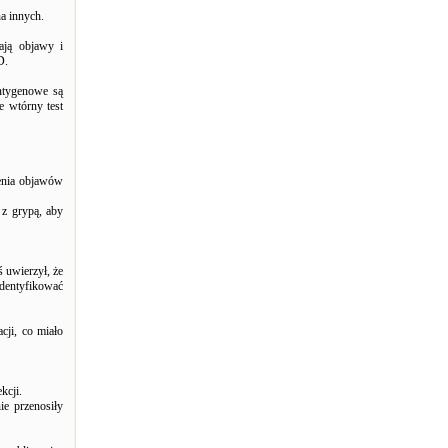
na innych.
ją objawy i
D.
antygenowe są
e wtórny test
ienia objawów
 z grypą, aby
ś uwierzył, że
identyfikować
cji, co miało
kcji.
ie przenosiły