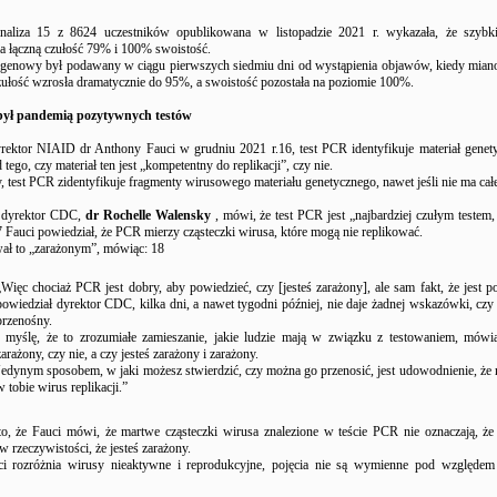
aliza 15 z 8624 uczestników opublikowana w listopadzie 2021 r. wykazała, że ​​szybki
 łączną czułość 79% i 100% swoistość.
ntygenowy był podawany w ciągu pierwszych siedmiu dni od wystąpienia objawów, kiedy mian
zułość wzrosła dramatycznie do 95%, a swoistość pozostała na poziomie 100%.
ył pandemią pozytywnych testów
yrektor NIAID dr Anthony Fauci w grudniu 2021 r.16, test PCR identyfikuje materiał genet
 tego, czy materiał ten jest „kompetentny do replikacji”, czy nie.
 test PCR zidentyfikuje fragmenty wirusowego materiału genetycznego, nawet jeśli nie ma cał
 dyrektor CDC,
dr Rochelle Walensky
, mówi, że test PCR jest „najbardziej czułym testem
 Fauci powiedział, że PCR mierzy cząsteczki wirusa, które mogą nie replikować.
ał to „zarażonym”, mówiąc: 18
„Więc chociaż PCR jest dobry, aby powiedzieć, czy [jesteś zarażony], ale sam fakt, że jest p
powiedział dyrektor CDC, kilka dni, a nawet tygodni później, nie daje żadnej wskazówki, czy l
przenośny.
I myślę, że to zrozumiałe zamieszanie, jakie ludzie mają w związku z testowaniem, mówią
zarażony, czy nie, a czy jesteś zarażony i zarażony.
Jedynym sposobem, w jaki możesz stwierdzić, czy można go przenosić, jest udowodnienie, że 
w tobie wirus replikacji.”
o, że Fauci mówi, że martwe cząsteczki wirusa znalezione w teście PCR nie oznaczają, że
 w rzeczywistości, że jesteś zarażony.
i rozróżnia wirusy nieaktywne i reprodukcyjne, pojęcia nie są wymienne pod względem 