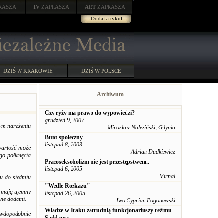
RASZA
TV
ZAPRASZA
ART
ZAPRASZA
Dodaj artykuł
DZIŚ W KRAKOWIE
DZIŚ W POLSCE
Archiwum
Czy ryży ma prawo do wypowiedzi?
grudzień 9, 2007
wym narażeniu
Mirosław Naleziński, Gdynia
Bunt społeczny
listopad 8, 2003
wartość może
Adrian Dudkiewicz
o połknięcia
Pracoseksoholizm nie jest przestępstwem..
listopad 6, 2005
Mirnal
iu do siedmiu
"Wedle Rozkazu"
e mają ujemny
listopad 26, 2005
ie dodatni.
Iwo Cyprian Pogonowski
Władze w Iraku zatrudnią funkcjonariuszy reżimu
awdopodobnie
Saddama