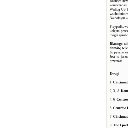
Rosnąca licz
konieczności 
Według US Ne
wschodnim wy
Na dolnym ko
Przypadkowa 
kolejna prze
mogła spróbow
Dlaczego ta
domów, w kt
To pytanie k
Jest to jesz
przerażać.
Uwagi
1
Cincinnati
2,
3,
8
Kontr
4,
6
Centrów
5
Centrów K
7
Cincinnati
9
The Epoch 