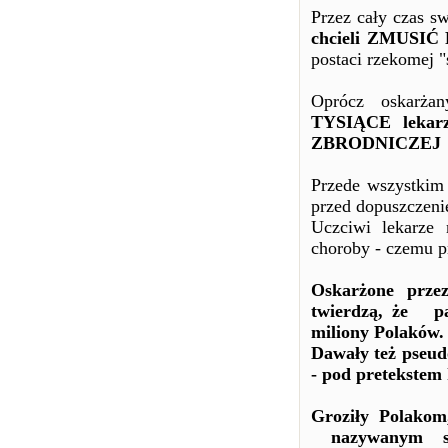
Przez cały czas s
chcieli ZMUSIĆ
postaci rzekomej 
Oprócz oskarża
TYSIĄCE lekarz
ZBRODNICZEJ
Przede wszystkim 
przed dopuszczeni
Uczciwi lekarze
choroby - czemu p
Oskarżone prz
twierdzą, że pa
miliony Polaków.
Dawały też pseud
- pod pretekstem
Groziły Polakom
nazywanym szc