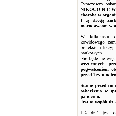
Tymczasem oskar
NIKOGO NIE WY
chorobę w organi
I tą drogą zast
mocodawcom wpro
W kilkunastu do
kowidowego zama
pretekstem fikcyj
naukowych.
Nie będę się więc
wrzuconych p
pogwałceniem ob
przed Trybunałe
Stanie przed ni
oskarżenia w sp
pandemii.
Jest to współud
Już dziś jest o