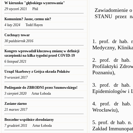
W kierunku "głębokiego wyzerowania"
29 styczeń 2021
Phil
Zawiadomienie o
STANU przez nas
Komunizm? Jasne, czemu nie?
4 luty 2024
Todd Hayen
Cuchnący towar
1. prof. dr hab.
30 październik 2016
Medyczny, Klinik
Kongres wprowadził kluczową zmianę w definicji
szczepionki na kilka tygodni przed COVID-19
2. prof. dr hab
6 listopad 2021
Profilaktyki Zdr
Urząd Skarbowy z Grójca okrada Polaków
Poznaniu),
9 wrzesień 2017
3. prof. dr hab.
Podżeganie do ZBRODNI przez Szumowskiego!
Epidemiologów i 
3 sierpień 2020
Artur Łoboda
4. prof. dr hab
Zasiane ziarno
Wrocławiu),
21 marzec 2017
Bezczelne wspólnice zbrodniarzy
5. prof. dr hab. 
7 grudzień 2011
Artur Łoboda
Zakład Immunopato