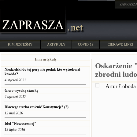
ZAPRASZ
KIM JESTEŚMY
ARTYKUŁY
COVID-19
CIEKAWE LINKI
Inne artykuły
Oskarżenie 
Niedzielski do tej pory nie podał: kto wyizolował
zbrodni lud
kowida?
4 styczeń 2021
Artur Łobo
Gra o wysoką stawkę
4 styczeń 2017
Dlaczego trzeba zmienić Konstytucję? (2)
12 maj 2026
Idol "Nowoczesnej"
19 lipiec 2016