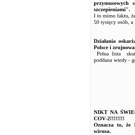
przymusowych s
szczepieniami".
I to mimo faktu, ż
50 tysięcy osób, 
Działania oskar
Polsce i zrujnowa
Pełna lista skut
poddana wtedy - g
NIKT NA ŚWIE
COV-2!!!!!!!!
Oznacza to, ż
wirusa.