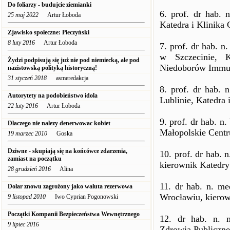
Do foliarzy - budujcie ziemianki
6. prof. dr hab.
25 maj 2022
Artur Łoboda
Katedra i Klinika 
Zjawisko społeczne: Pieczyński
8 luty 2016
Artur Łoboda
7. prof. dr hab. 
w Szczecinie, K
Żydzi podpisują się już nie pod niemiecką, ale pod
Niedoborów Immun
nazistowską polityką historyczną!
31 styczeń 2018
asmeredakcja
8. prof. dr hab.
Autorytety na podobieństwo idola
Lublinie, Katedra
22 luty 2016
Artur Łoboda
9. prof. dr hab. n
Dlaczego nie nalezy denerwowac kobiet
Małopolskie Centr
19 marzec 2010
Goska
Dziwne - skupiają się na końcówce zdarzenia,
10. prof. dr hab.
zamiast na początku
kierownik Katedry 
28 grudzień 2016
Alina
11. dr hab. n. m
Dolar znowu zagrożony jako waluta rezerwowa
Wrocławiu, kierow
9 listopad 2010
Iwo Cyprian Pogonowski
Początki Kompanii Bezpieczeństwa Wewnętrznego
12. dr hab. n. 
9 lipiec 2016
Zdrowia Publiczne