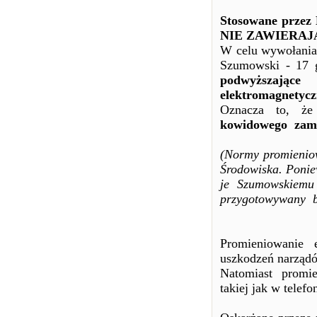
Stosowane przez 
NIE ZAWIERAJ
W celu wywołania 
Szumowski - 17 
podwyższające
elektromagnetycz
Oznacza to,
kowidowego zama
(Normy promieniow
Środowiska. Poniew
je Szumowskiemu
przygotowywany b
Promieniowanie 
uszkodzeń narząd
Natomiast promie
takiej jak w telef