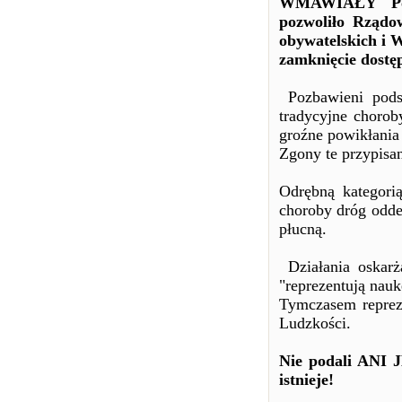
WMAWIAŁY Polak
pozwoliło Rząd
obywatelskich 
zamknięcie dostęp
Pozbawieni podst
tradycyjne choro
groźne powikłania
Zgony te przypisa
Odrębną kategor
choroby dróg odde
płucną.
Działania oskarż
"reprezentują nauk
Tymczasem reprez
Ludzkości.
Nie podali A
istnieje!