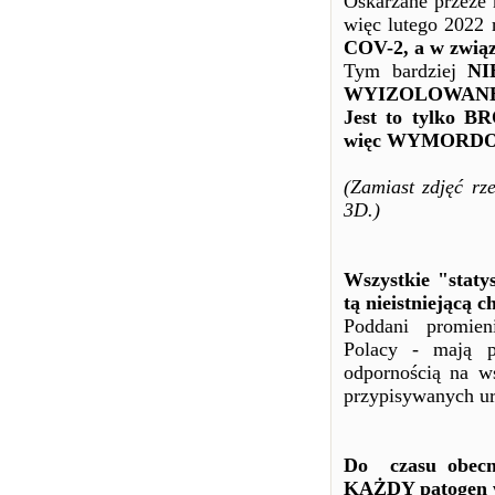
Oskarżane przeze 
więc lutego 2022 
COV-2, a w związ
Tym bardziej
NIE
WYIZOLOWANE
Jest to tylko B
więc WYMORDOWA
(Zamiast zdjęć r
3D.)
Wszystkie "staty
tą nieistniejącą
Poddani promien
Polacy - mają p
odpornością na ws
przypisywanych ur
Do czasu obecn
KAŻDY patogen w