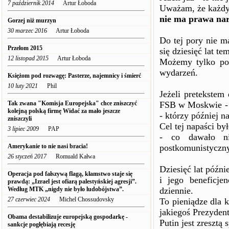
7 październik 2014
Artur Łoboda
Uważam, że każdy
nie ma prawa nar
Gorzej niż murzyn
30 marzec 2016
Artur Łoboda
Do tej pory nie 
Przełom 2015
się dziesięć lat 
12 listopad 2015
Artur Łoboda
Możemy tylko po
wydarzeń.
Księżom pod rozwagę: Pasterze, najemnicy i śmierć
10 luty 2021
Phil
Jeżeli pretekstem
Tak zwana "Komisja Europejska" chce zniszczyć
FSB w Moskwie - t
kolejną polską firmę Widać za mało jeszcze
- którzy później n
zniszczyli
Cel tej napaści by
3 lipiec 2009
PAP
- co dawało ni
Amerykanie to nie nasi bracia!
postkomunistyczn
26 styczeń 2017
Romuald Kałwa
Dziesięć lat późni
Operacja pod fałszywą flagą, kłamstwo staje się
i jego beneficjen
prawdą: „Izrael jest ofiarą palestyńskiej agresji”.
Według MTK „nigdy nie było ludobójstwa”.
dziennie.
27 czerwiec 2024
Michel Chossudovsky
To pieniądze dla 
jakiegoś Prezyden
Obama destabilizuje europejską gospodarkę -
Putin jest zreszt
sankcje pogłębiają recesję