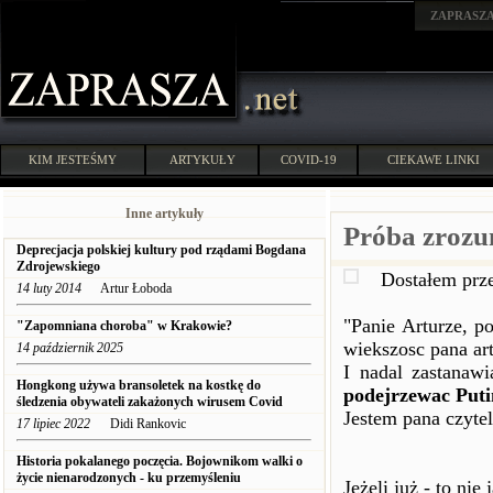
ZAPRASZ
KIM JESTEŚMY
ARTYKUŁY
COVID-19
CIEKAWE LINKI
Inne artykuły
Próba zrozu
Deprecjacja polskiej kultury pod rządami Bogdana
Zdrojewskiego
Dostałem prz
14 luty 2014
Artur Łoboda
"Panie Arturze, p
"Zapomniana choroba" w Krakowie?
wiekszosc pana ar
14 październik 2025
I nadal zastanawi
Hongkong używa bransoletek na kostkę do
podejrzewac Puti
śledzenia obywateli zakażonych wirusem Covid
Jestem pana czyte
17 lipiec 2022
Didi Rankovic
Historia pokalanego poczęcia. Bojownikom walki o
życie nienarodzonych - ku przemyśleniu
Jeżeli już - to nie 