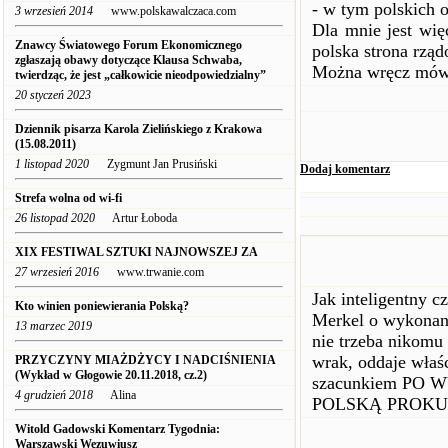
- w tym polskich 
3 wrzesień 2014
www.polskawalczaca.com
Dla mnie jest wię
Znawcy Światowego Forum Ekonomicznego
polska strona rzą
zgłaszają obawy dotyczące Klausa Schwaba,
Można wręcz mówi
twierdząc, że jest „całkowicie nieodpowiedzialny”
20 styczeń 2023
Dziennik pisarza Karola Zielińskiego z Krakowa
(15.08.2011)
1 listopad 2020
Zygmunt Jan Prusiński
Dodaj komentarz
Strefa wolna od wi-fi
26 listopad 2020
Artur Łoboda
XIX FESTIWAL SZTUKI NAJNOWSZEJ ZA
27 wrzesień 2016
www.trwanie.com
Jak inteligentn
Kto winien poniewierania Polską?
Merkel o wykonan
13 marzec 2019
nie trzeba nikom
wrak, oddaje właśc
PRZYCZYNY MIAŻDŻYCY I NADCIŚNIENIA
(Wykład w Głogowie 20.11.2018, cz.2)
szacunkiem PO
4 grudzień 2018
Alina
POLSKĄ PROKU
Witold Gadowski Komentarz Tygodnia:
Warszawski Wezuwiusz