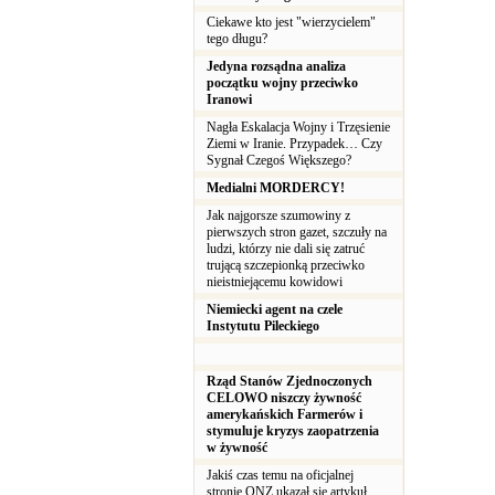
Ciekawe kto jest "wierzycielem"
tego długu?
Jedyna rozsądna analiza
początku wojny przeciwko
Iranowi
Nagła Eskalacja Wojny i Trzęsienie
Ziemi w Iranie. Przypadek… Czy
Sygnał Czegoś Większego?
Medialni MORDERCY!
Jak najgorsze szumowiny z
pierwszych stron gazet, szczuły na
ludzi, którzy nie dali się zatruć
trującą szczepionką przeciwko
nieistniejącemu kowidowi
Niemiecki agent na czele
Instytutu Pileckiego
Rząd Stanów Zjednoczonych
CELOWO niszczy żywność
amerykańskich Farmerów i
stymuluje kryzys zaopatrzenia
w żywność
Jakiś czas temu na oficjalnej
stronie ONZ ukazał się artykuł