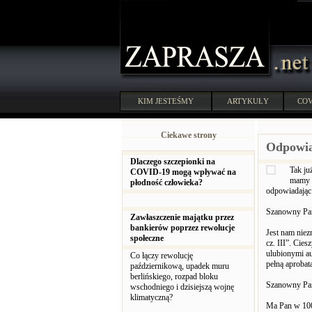
KIM JESTEŚMY
ARTYKUŁY
COV
Ciekawe strony
Odpowi
Dlaczego szczepionki na
Tak ju
COVID-19 mogą wpływać na
mamy t
płodność człowieka?
odpowiadając
Szanowny Pan
Zawłaszczenie majątku przez
bankierów poprzez rewolucje
Jest nam niez
społeczne
cz. III”. Cies
ulubionymi au
Co łączy rewolucję
pełną aprobatą
październikową, upadek muru
berlińskiego, rozpad bloku
Szanowny Pan
wschodniego i dzisiejszą wojnę
klimatyczną?
Ma Pan w 100%