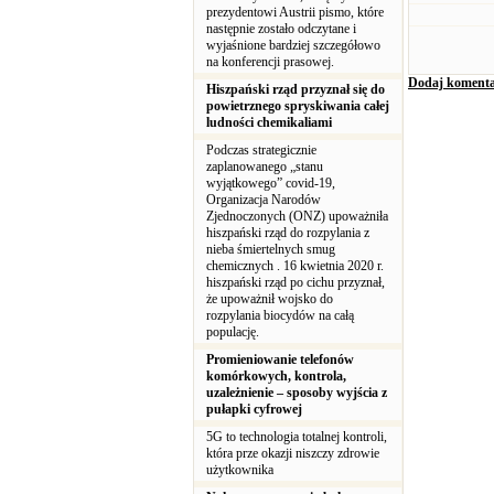
prezydentowi Austrii pismo, które
następnie zostało odczytane i
wyjaśnione bardziej szczegółowo
na konferencji prasowej.
Dodaj komenta
Hiszpański rząd przyznał się do
powietrznego spryskiwania całej
ludności chemikaliami
Podczas strategicznie
zaplanowanego „stanu
wyjątkowego” covid-19,
Organizacja Narodów
Zjednoczonych (ONZ) upoważniła
hiszpański rząd do rozpylania z
nieba śmiertelnych smug
chemicznych . 16 kwietnia 2020 r.
hiszpański rząd po cichu przyznał,
że upoważnił wojsko do
rozpylania biocydów na całą
populację.
Promieniowanie telefonów
komórkowych, kontrola,
uzależnienie – sposoby wyjścia z
pułapki cyfrowej
5G to technologia totalnej kontroli,
która prze okazji niszczy zdrowie
użytkownika