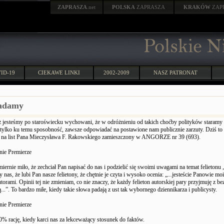
ZAPRASZA
.net
POLSKA
ZAPRASZA
KRAKÓW
ZAP
ID-19
CIEKAWE LINKI
2002-2009
NASZ PATRONAT
adamy
ż jesteśmy po staroświecku wychowani, że w odróżnieniu od takich choćby polityków staramy si
ylko ku temu sposobność, zawsze odpowiadać na postawione nam publicznie zarzuty. Dziś to
 na list Pana Mieczysława F. Rakowskiego zamieszczony w ANGORZE nr 39 (693).
ie Premierze
miernie miło, że zechciał Pan napisać do nas i podzielić się swoimi uwagami na temat felietonu
zy nas, że lubi Pan nasze felietony, że chętnie je czyta i wysoko ocenia: „...jesteście Panowie mo
torami. Opinii tej nie zmieniam, co nie znaczy, że każdy felieton autorskiej pary przyjmuję z b
...”. To bardzo miłe, kiedy takie słowa padają z ust tak wybornego dziennikarza i publicysty.
ie Premierze
 rację, kiedy karci nas za lekceważący stosunek do faktów.