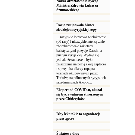
Nakaz aresztowania byłego
Ministra Zdrowia Łukasza
Szumowskiego
Rosja zrujnowała biznes
złodziejom syryjskiej ropy
... rosyjskie lotnictwo wielokrotnie
(60 razy) i niezwykle intensywnie
zbombardowało rakietami
balistycznymi pozycje Daesh na
pustyni syryjskiej..Wydaje się
jednak, że sukcesem było
zniszczenie na pełną skalę zaplecza
i sprzętu handlarzy ropą na
terenach okupowanych przez
Turków, na północnych syryjskich
przedmieściach Aleppo...
Ekspert od COVID-u, okazał
się być awatarem stworzonym
przez Chińczyków
Izby lekarskie to organizacje
przestępcze
Światowy dług