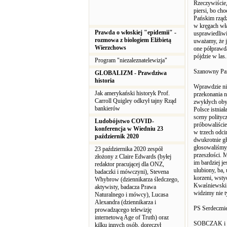
Rzeczywiście,
piersi, bo ch
Pańskim rządz
w kręgach wła
Prawda o włoskiej "epidemii" -
usprawiedliwi
rozmowa z biologiem Elżbietą
uważamy, że j
Wierzchows
one półprawda
pójdzie w las.
Program "niezaleznatelewizja"
Szanowny Pan
GLOBALIZM - Prawdziwa
historia
Wprawdzie nig
Jak amerykański historyk Prof.
przekonania n
Carroll Quigley odkrył tajny Rząd
zwykłych obyw
bankierów
Polsce istnia
sceny polityc
Ludobójstwo COVID-
próbowaliście
konferencja w Wiedniu 23
w trzech odci
październik 2020
dwukrotnie gł
głosowaliśmy,
23 października 2020 zespół
przeszłości. 
złożony z Claire Edwards (byłej
im bardziej j
redaktor pracującej dla ONZ,
ulubiony, ba,
badaczki i mówczyni), Stevena
korzeni, wsty
Whybrow (dziennikarza śledczego,
Kwaśniewski s
aktywisty, badacza Prawa
widzimy nie t
Naturalnego i mówcy), Lucasa
Alexandra (dziennikarza i
PS Serdecznie
prowadzącego telewizję
internetową Age of Truth) oraz
SOBCZAK i
kilku innych osób, doręczył