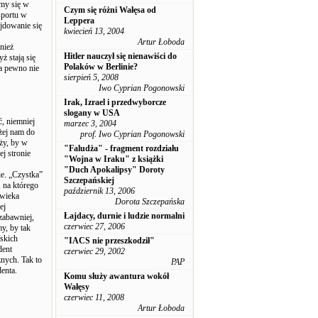
emy się w
Czym się różni Wałęsa od
sportu w
Leppera
jdowanie się
kwiecień 13, 2004
Artur Łoboda
nież
Hitler nauczył się nienawiści do
 stają się
Polaków w Berlinie?
na pewno nie
sierpień 5, 2008
Iwo Cyprian Pogonowski
Irak, Izrael i przedwyborcze
slogany w USA
ć, niemniej
marzec 3, 2004
iżej nam do
prof. Iwo Cyprian Pogonowski
ży, by w
"Faludża" - fragment rozdziału
ej stronie
"Wojna w Iraku" z książki
"Duch Apokalipsy" Doroty
ie. „Czystka”
Szczepańskiej
 na którego
październik 13, 2006
owieka
Dorota Szczepańska
ej
Łajdacy, durnie i ludzie normalni
zabawniej,
czerwiec 27, 2006
my, by tak
skich
"IACS nie przeszkodził"
dent
czerwiec 29, 2002
nych. Tak to
PAP
enta.
Komu służy awantura wokół
Wałęsy
czerwiec 11, 2008
Artur Łoboda