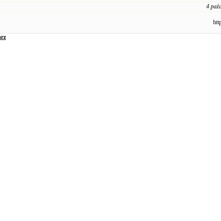
4 paź
htt
rz