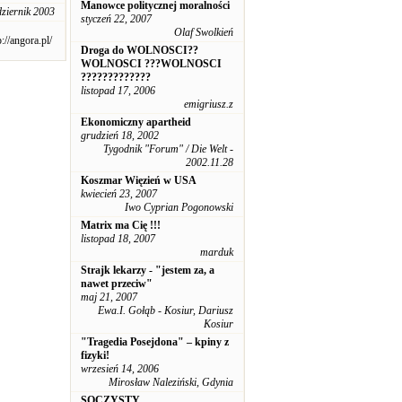
Manowce politycznej moralności
dziernik 2003
styczeń 22, 2007
Olaf Swolkień
p://angora.pl/
Droga do WOLNOSCI??
WOLNOSCI ???WOLNOSCI
?????????????
listopad 17, 2006
emigriusz.z
Ekonomiczny apartheid
grudzień 18, 2002
Tygodnik "Forum" / Die Welt -
2002.11.28
Koszmar Więzień w USA
kwiecień 23, 2007
Iwo Cyprian Pogonowski
Matrix ma Cię !!!
listopad 18, 2007
marduk
Strajk lekarzy - "jestem za, a
nawet przeciw"
maj 21, 2007
Ewa.I. Gołąb - Kosiur, Dariusz
Kosiur
"Tragedia Posejdona" – kpiny z
fizyki!
wrzesień 14, 2006
Mirosław Naleziński, Gdynia
SOCZYSTY