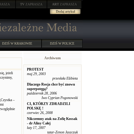
RASZA
TV
ZAPRASZA
ART
ZAPRASZA
Dodaj artykuł
DZIŚ W KRAKOWIE
DZIŚ W POLSCE
Archiwum
PROTEST
ę, jeżeli
maj 29, 2003
 czynimy,
przesłała Elżbieta
Dlaczego Rosja chce być znowu
superpotęgą?
październik 28, 2006
Iwo Cyprian Pogonowski
 „Czystka –
CI, KTÓRZY ZDRADZILI
imi
POLSKĘ !
ezwzględnie
czerwiec 26, 2008
Nikczemny atak na Zofię Kossak
- dr Aliny Całej
luty 17, 2007
tatar-Zenon Jaszczuk