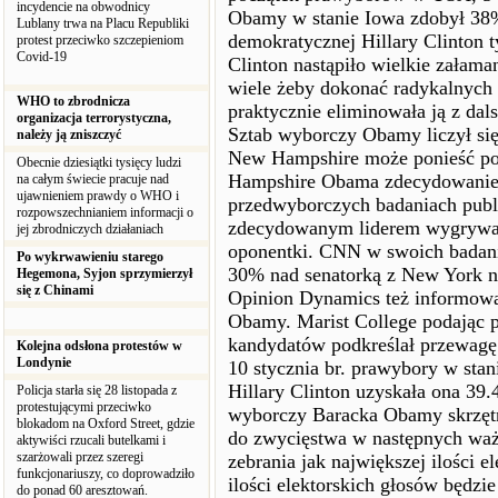
incydencie na obwodnicy
Obamy w stanie Iowa zdobył 38%
Lublany trwa na Placu Republiki
demokratycznej Hillary Clinton 
protest przeciwko szczepieniom
Covid-19
Clinton nastąpiło wielkie załamani
wiele żeby dokonać radykalnych 
WHO to zbrodnicza
praktycznie eliminowała ją z dal
organizacja terrorystyczna,
Sztab wyborczy Obamy liczył si
należy ją zniszczyć
New Hampshire może ponieść po
Obecnie dziesiątki tysięcy ludzi
Hampshire Obama zdecydowanie
na całym świecie pracuje nad
ujawnieniem prawdy o WHO i
przedwyborczych badaniach publ
rozpowszechnianiem informacji o
zdecydowanym liderem wygrywał
jej zbrodniczych działaniach
oponentki. CNN w swoich badan
Po wykrwawieniu starego
30% nad senatorką z New York n
Hegemona, Syjon sprzymierzył
się z Chinami
Opinion Dynamics też informow
Obamy. Marist College podając 
kandydatów podkreślał przewag
Kolejna odsłona protestów w
Londynie
10 stycznia br. prawybory w sta
Hillary Clinton uzyskała ona 39
Policja starła się 28 listopada z
protestującymi przeciwko
wyborczy Baracka Obamy skrzęt
blokadom na Oxford Street, gdzie
do zwycięstwa w następnych waż
aktywiści rzucali butelkami i
szarżowali przez szeregi
zebrania jak największej ilości e
funkcjonariuszy, co doprowadziło
ilości elektorskich głosów będzi
do ponad 60 aresztowań.