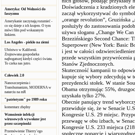
nich głosów, podając przykłady 
Doświadczenia z kradzionych el
Ameryka: Od Wolności do
zaczął wykorzystywać do symbol
faszyzmu
„orange revolution”, Gruzińska „
Amerykanie zaczynają rozumieć -
posłużyły do zastosowania pod
co się dzieje z ich krajem. O tym
mówi film pod wskazanym
używa sloganu „Change We Can B
linkiem.
Brzezińskiego Second Chance: Th
Los Angeles - piekło na ziemi
Superpower (New York: Basic Bo
Ubóstwo w Kalifornii.
i jest w całości odzwierciedlen
Zrujnowana gospodarka
przede wszystkim przywrócenia g
najbogatszej kiedyś części świata.
Stanów Zjednoczonych.
To czeka nas jutro.
Skuteczność kampanii to odpowie
Człowiek 2.0
kupuje się wybory zdecydują w 
prezydencki stołek. W stanie Sou
Nanoszczepienia i
Transhumanizm, MODERNA w
Obama otrzymując 55%, druzgocą
natarciu na mR
uzyskała tylko 27%.
"patriotyzm" po 1989 roku
Obecnie panujący trend wyborczy
komentarz zbędny
przewiduje się, że w Senacie U.S
Kongresie U.S. 29 miejsc. Przyp
Wzmożenie infekcji
wirusowych wywołane jest
przewagę w obu izbach, w Senaci
przez szczepionki
Kongresie U.S. 233 miejsca (218
Przemówienie Thierry’ego
społeczne poparcie i wiarygodnoś