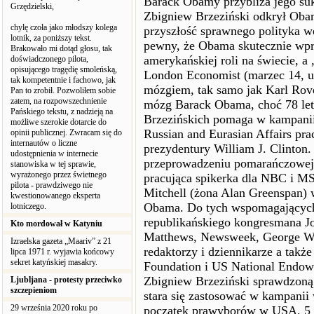
Barack Obamy przybliża jego su
Grzędzielski,
Zbigniew Brzeziński odkrył Obam
chylę czoła jako młodszy kolega
przyszłość sprawnego polityka we
lotnik, za poniższy tekst.
pewny, że Obama skutecznie wpr
Brakowało mi dotąd głosu, tak
amerykańskiej roli na świecie, a 
doświadczonego pilota,
opisującego tragędię smoleńską,
London Economist (marzec 14, ub
tak kompetentnie i fachowo, jak
mózgiem, tak samo jak Karl Rov
Pan to zrobił. Pozwoliłem sobie
zatem, na rozpowszechnienie
mózg Barack Obama, choć 78 letni
Pańskiego tekstu, z nadzieją na
Brzezińskich pomaga w kampanii 
możliwe szerokie dotarcie do
Russian and Eurasian Affairs pra
opinii publicznej. Zwracam się do
internautów o liczne
prezydentury William J. Clinton
udostępnienia w internecie
przeprowadzeniu pomarańczowej 
stanowiska w tej sprawie,
wyrażonego przez świetnego
pracująca spikerka dla NBC i M
pilota - prawdziwego nie
Mitchell (żona Alan Greenspan)
kwestionowanego eksperta
Obama. Do tych wspomagających 
lotniczego.
republikańskiego kongresmana Jo
Kto mordował w Katyniu
Matthews, Newsweek, George Wil
Izraelska gazeta „Maariv” z 21
redaktorzy i dziennikarze a takż
lipca 1971 r. wyjawia końcowy
sekret katyńskiej masakry.
Foundation i US National Endo
Zbigniew Brzeziński sprawdzoną 
Ljubljana - protesty przeciwko
szczepieniom
stara się zastosować w kampani
29 września 2020 roku po
początek prawyborów w USA, 5 st