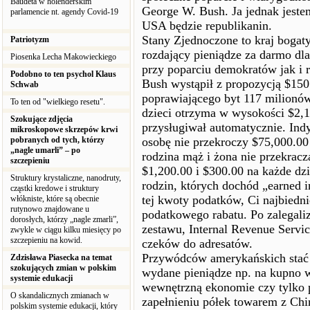
Baudeta w holenderskim
George W. Bush. Ja jednak jeste
parlamencie nt. agendy Covid-19
USA będzie republikanin.
Stany Zjednoczone to kraj bogaty
Patriotyzm
rozdający pieniądze za darmo dl
Piosenka Lecha Makowieckiego
przy poparciu demokratów jak i 
Podobno to ten psychol Klaus
Bush wystąpił z propozycją $15
Schwab
poprawiającego byt 117 milionów
To ten od "wielkiego resetu".
dzieci otrzyma w wysokości $2,1
Szokujące zdjęcia
przysługiwał automatycznie. Ind
mikroskopowe skrzepów krwi
pobranych od tych, którzy
osobę nie przekroczy $75,000.00
„nagle umarli” – po
rodzina mąż i żona nie przekrac
szczepieniu
$1,200.00 i $300.00 na każde d
Struktury krystaliczne, nanodruty,
rodzin, których dochód „earned 
cząstki kredowe i struktury
tej kwoty podatków, Ci najbiedni
włókniste, które są obecnie
rutynowo znajdowane u
podatkowego rabatu. Po zalegali
dorosłych, którzy „nagle zmarli”,
zestawu, Internal Revenue Servic
zwykle w ciągu kilku miesięcy po
szczepieniu na kowid.
czeków do adresatów.
Przywódców amerykańskich stać n
Zdzisława Piasecka na temat
szokujących zmian w polskim
wydane pieniądze np. na kupno 
systemie edukacji
wewnętrzną ekonomie czy tylk
O skandalicznych zmianach w
zapełnieniu półek towarem z Chi
polskim systemie edukacji, który