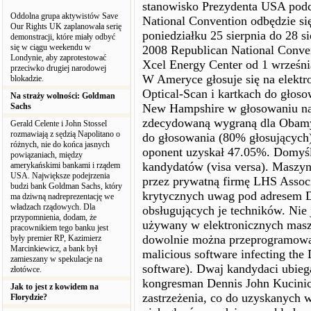
stanowisko Prezydenta USA podc
Oddolna grupa aktywistów Save
National Convention odbędzie si
Our Rights UK zaplanowała serię
poniedziałku 25 sierpnia do 28 si
demonstracji, które miały odbyć
się w ciągu weekendu w
2008 Republican National Conven
Londynie, aby zaprotestować
Xcel Energy Center od 1 wrześni
przeciwko drugiej narodowej
W Ameryce głosuje się na elekt
blokadzie.
Optical-Scan i kartkach do głoso
Na straży wolności: Goldman
Sachs
New Hampshire w głosowaniu na 
zdecydowaną wygraną dla Obamy
Gerald Celente i John Stossel
rozmawiają z sędzią Napolitano o
do głosowania (80% głosujących
różnych, nie do końca jasnych
oponent uzyskał 47.05%. Domyśl
powiązaniach, między
kandydatów (visa versa). Maszyn
amerykańskimi bankami i rządem
USA. Największe podejrzenia
przez prywatną firmę LHS Associa
budzi bank Goldman Sachs, który
krytycznych uwag pod adresem D
ma dziwną nadreprezentację we
władzach rządowych. Dla
obsługujących je techników. Nie
przypomnienia, dodam, że
używany w elektronicznych mas
pracownikiem tego banku jest
dowolnie można przeprogramowa
były premier RP, Kazimierz
Marcinkiewicz, a bank był
malicious software infecting the
zamieszany w spekulacje na
software). Dwaj kandydaci ubie
złotówce.
kongresman Dennis John Kucinic
Jak to jest z kowidem na
zastrzeżenia, co do uzyskanych 
Florydzie?