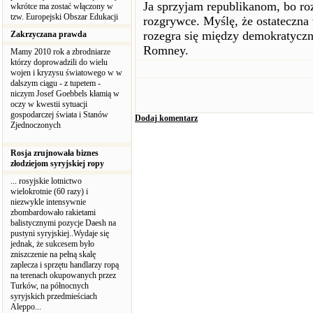
Ja sprzyjam republikanom, bo r
wkrótce ma zostać włączony w
tzw. Europejski Obszar Edukacji
rozgrywce. Myślę, że ostateczna 
rozegra się między demokratycz
Zakrzyczana prawda
Romney.
Mamy 2010 rok a zbrodniarze
którzy doprowadzili do wielu
wojen i kryzysu światowego w w
dalszym ciągu - z tupetem -
niczym Josef Goebbels kłamią w
oczy w kwestii sytuacji
gospodarczej świata i Stanów
Dodaj komentarz
Zjednoczonych
Rosja zrujnowała biznes
złodziejom syryjskiej ropy
... rosyjskie lotnictwo
wielokrotnie (60 razy) i
niezwykle intensywnie
zbombardowało rakietami
balistycznymi pozycje Daesh na
pustyni syryjskiej..Wydaje się
jednak, że sukcesem było
zniszczenie na pełną skalę
zaplecza i sprzętu handlarzy ropą
na terenach okupowanych przez
Turków, na północnych
syryjskich przedmieściach
Aleppo...