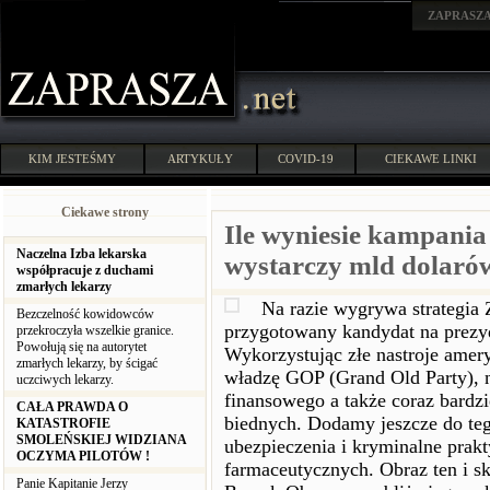
ZAPRASZ
KIM JESTEŚMY
ARTYKUŁY
COVID-19
CIEKAWE LINKI
Ciekawe strony
Ile wyniesie kampani
Naczelna Izba lekarska
wystarczy mld dolaró
współpracuje z duchami
zmarłych lekarzy
Na razie wygrywa strategia 
Bezczelność kowidowców
przygotowany kandydat na prez
przekroczyła wszelkie granice.
Powołują się na autorytet
Wykorzystując złe nastroje amer
zmarłych lekarzy, by ścigać
władzę GOP (Grand Old Party), 
uczciwych lekarzy.
finansowego a także coraz bardz
CAŁA PRAWDA O
biednych. Dodamy jeszcze do t
KATASTROFIE
SMOLEŃSKIEJ WIDZIANA
ubezpieczenia i kryminalne prak
OCZYMA PILOTÓW !
farmaceutycznych. Obraz ten i s
Panie Kapitanie Jerzy