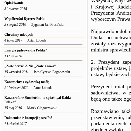
Wszystko, więc ws
Opłakiwanie
i Krajowej Radzi
31 marzec 2018
Prezydenta Andrz
wyborczym Prawa 
Współcześni Rycerze Polski
3 sierpień 2010
Zygmunt Jan Prusiński
Najprawdopodobnie
Chrońmy młodych
Duda, po uchwale
4 lipiec 2017
Artur Łoboda
zostały rozstrzygn
ministra sprawiedl
Energia jądrowa dla Polski?
13 luty 2024
2. Prezydent zap
„Złote Serca” A Nie „Złote Żniwa”
projektów ustaw, 
15 wrzesień 2011
Iwo Cyprian Pogonowski
ustaw, będzie zac
Konszachty z żydowską mafią
Prezydent miał p
21 kwiecień 2022
Artur Łoboda
sadownictwa, w z
Katastrofa w Smoleńsku to spisek „al Kaida –
będą one także zg
Polska”
15 maj 2010
Marek Głogoczowski
Rozmawiano takż
przedstawieniu, t
Dokarmianie korupcji przez PiS
parlamentarnych, 
7 kwiecień 2017
zbędnej zwłoki.