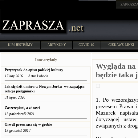
ZAPRASZ
KIM JESTEŚMY
ARTYKUŁY
COVID-19
CIEKAWE LINKI
Inne artykuły
Wygląda na 
Przyczynek do opisu polskiej kultury
będzie taka 
17 luty 2016
Artur Łoboda
Jak się dziś umiera w Nowym Jorku- wstrząsająca
relacja pielęgniarki
31 lipiec 2020
1. Po wczorajszy
prezesem Prawa i
Zaszczepieni, a zdrowi
Mazurek napisał
13 październik 2021
dotyczącej usta
Orwell przewraca się w grobie
związanych z drog
18 grudzień 2012