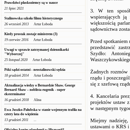
Prawdziwi płaskoziemcy są w nauce
21 lipiec 2021
3. W ten sposób
wspierających ją
Stalinowska szkoła filmu historycznego
większością parla
26 wrzesień 2013
Artur Łoboda
sądownictwa został
Kiedy prostak zostaje ministrem (3)
19 czerwiec 2016
Artur Łoboda
Przed spotkaniem 
przedstawić zast
Uwagi w sprawie zatrzymanej dziennikarki
Szydło: Antonie
"Wyborczej"
Waszczykowskiego,
25 listopad 2020
Artur Łoboda
Póki sądzi ostatni - neostalinowski sędzia
Żadnych rozmów n
18 grudzień 2014
Artur Łoboda
rządu i poszczegó
się z szefową rząd
Aktualizacja wiedzy o Bernardzie Shaw. George
Bernard Shaw – noblista eugenik - super
eksterminator
4. Kancelaria pre
16 grudzień 2018
Alina
projektów ustaw z
w następnym tygo
Ewa Juszko-Pałubska w stanie wojennym trafiła na
cztery lata do więzienia
Miejmy nadzieję, 
13 grudzień 2011
...
ustawami o KRS i 
Oficjalny koniec plandemii w Hiszpanii?