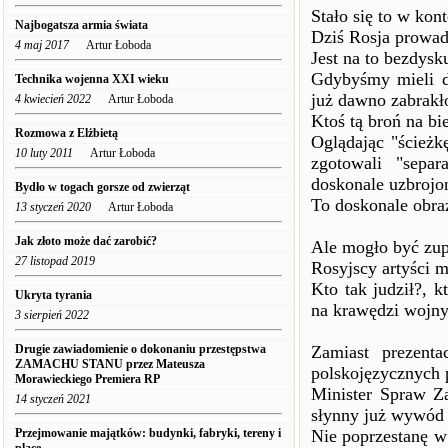
Stało się to w kon
Najbogatsza armia świata
Dziś Rosja prowad
4 maj 2017
Artur Łoboda
Jest na to bezdysk
Gdybyśmy mieli d
Technika wojenna XXI wieku
już dawno zabrakł
4 kwiecień 2022
Artur Łoboda
Ktoś tą broń na bi
Rozmowa z Elżbietą
Oglądając "ścież
10 luty 2011
Artur Łoboda
zgotowali "separ
doskonale uzbrojo
Bydło w togach gorsze od zwierząt
To doskonale obra
13 styczeń 2020
Artur Łoboda
Jak złoto może dać zarobić?
Ale mogło być zupe
27 listopad 2019
Rosyjscy artyści m
Kto tak judził?, 
Ukryta tyrania
na krawędzi wojny
3 sierpień 2022
Drugie zawiadomienie o dokonaniu przestępstwa
Zamiast prezent
ZAMACHU STANU przez Mateusza
polskojęzycznych 
Morawieckiego Premiera RP
Minister Spraw Za
14 styczeń 2021
słynny już wywód 
Przejmowanie majątków: budynki, fabryki, tereny i
Nie poprzestanę w