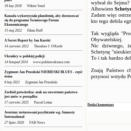
place
wybrał do Sejmu?
18 luty 2018
Wiktor Smol
Albowiem
Schetyn
Zadam więc ostrzej
Kanada wykorzystała plandemię, aby dostosować
się do programu Światowego Forum
kto tego debila eg
Ekonomicznego
15 maj 2022
Ethan Huff
Tak wygląda "Prom
Obywatelskiej.
A Secret Report by Jan Karski
Nic dziwnego, ż
14 czerwiec 2012
Theodore J. O'Keefe
Schetynę "nieukie
Ukraińcy w polskiej policji
To i tak bardzo del
14 listopad 2014
www.polskawalczaca.com
Znają Państwo ch
Zygmunt Jan Prusiński NIEBIESKI BLUES - część
przynosi wstydu P
ósma
8 luty 2021
Zygmunt Jan Prusiński
Zachód potwierdza: atak na suwerenne państwo
jest znów w porządku
17 czerwiec 2025
Pascal Lottaz
Dodaj komentarz
Jesteśmy torturowani psychicznie wg. Amnesty
International
27 lipiec 2020
FAB News