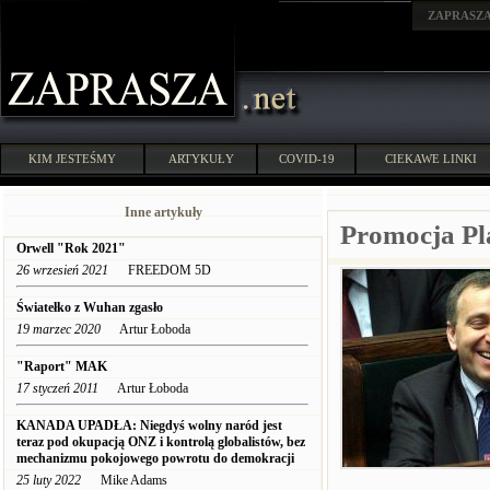
ZAPRASZ
KIM JESTEŚMY
ARTYKUŁY
COVID-19
CIEKAWE LINKI
Inne artykuły
Promocja Pl
Orwell "Rok 2021"
26 wrzesień 2021
FREEDOM 5D
Światełko z Wuhan zgasło
19 marzec 2020
Artur Łoboda
"Raport" MAK
17 styczeń 2011
Artur Łoboda
KANADA UPADŁA: Niegdyś wolny naród jest
teraz pod okupacją ONZ i kontrolą globalistów, bez
mechanizmu pokojowego powrotu do demokracji
25 luty 2022
Mike Adams