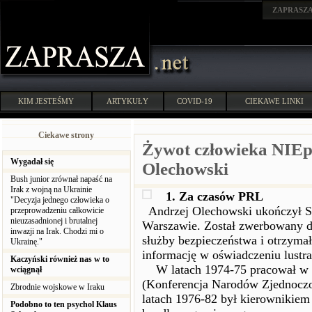
ZAPRASZ
KIM JESTEŚMY
ARTYKUŁY
COVID-19
CIEKAWE LINKI
Ciekawe strony
Żywot człowieka NIEpo
Wygadał się
Olechowski
Bush junior zrównał napaść na
Irak z wojną na Ukrainie
1. Za czasów PRL
"Decyzja jednego człowieka o
Andrzej Olechowski ukończył Sz
przeprowadzeniu całkowicie
nieuzasadnionej i brutalnej
Warszawie. Został zwerbowany d
inwazji na Irak. Chodzi mi o
służby bezpieczeństwa i otrzyma
Ukrainę."
informację w oświadczeniu lustr
Kaczyński również nas w to
W latach 1974-75 pracował 
wciągnął
(Konferencja Narodów Zjednocz
Zbrodnie wojskowe w Iraku
latach 1976-82 był kierownikiem
Podobno to ten psychol Klaus