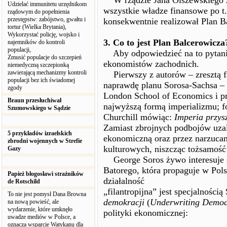
W rządzie Jana Olszewskiego zo
Udzielać immunitetu urzędnikom
wszystkie władze finansowe po t.
rządowym do popełnienia
przestępstw: zabójstwo, gwałtu i
konsekwentnie realizował Plan B
tortur (Wielka Brytania),
Wykorzystać policję, wojsko i
3. Co to jest Plan Balcerowicza
najemników do kontroli
populacji,
Aby odpowiedzieć na to pytanie
Zmusić populacje do szczepień
ekonomistów zachodnich.
niemedyczną szczepionką
zawierającą mechanizmy kontroli
Pierwszy z autorów – zresztą fa
populacji bez ich świadomej
naprawdę planu Sorosa-Sachsa – 
zgody
London School of Economics i pr
Braun przesłuchiwał
najwyższą formą imperializmu; f
Szumowskiego w Sądzie
Churchill mówiąc:
Imperia przys
Zamiast zbrojnych podbojów uza
5 przykładów izraelskich
ekonomiczną oraz przez narzuca
zbrodni wojennych w Strefie
kulturowych, niszcząc tożsamoś
Gazy
George Soros żywo interesuje s
Batorego, która propaguje w Pols
Papież błogosławi strażników
działalność
de Rotschild
„filantropijna” jest specjalności
To nie jest pomysł Dana Browna
demokracji
(
Underwriting Demo
na nową powieść, ale
wydarzenie, które umknęło
polityki ekonomicznej:
uwadze mediów w Polsce, a
oznacza wsparcie Watykanu dla