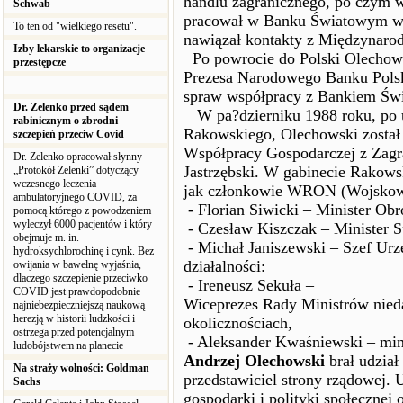
handlu zagranicznego, po czym 
Schwab
pracował w Banku Światowym w 
To ten od "wielkiego resetu".
nawiązał kontakty z Międzyna
Izby lekarskie to organizacje
Po powrocie do Polski Olechows
przestępcze
Prezesa Narodowego Banku Pols
spraw współpracy z Bankiem Św
Dr. Zelenko przed sądem
W pa?dzierniku 1988 roku, po 
rabinicznym o zbrodni
Rakowskiego, Olechowski został
szczepień przeciw Covid
Współpracy Gospodarczej z Zagra
Dr. Zelenko opracował słynny
Jastrzębski. W gabinecie Rakowsk
„Protokół Zelenki” dotyczący
wczesnego leczenia
jak członkowie WRON (Wojskowe
ambulatoryjnego COVID, za
- Florian Siwicki – Minister Ob
pomocą którego z powodzeniem
wyleczył 6000 pacjentów i który
- Czesław Kiszczak – Minister 
obejmuje m. in.
- Michał Janiszewski – Szef Urz
hydroksychlorochinę i cynk. Bez
działalności:
owijania w bawełnę wyjaśnia,
dlaczego szczepienie przeciwko
- Ireneusz Sekuła –
COVID jest prawdopodobnie
Wiceprezes Rady Ministrów nied
najniebezpieczniejszą naukową
herezją w historii ludzkości i
okolicznościach,
ostrzega przed potencjalnym
- Aleksander Kwaśniewski – min
ludobójstwem na planecie
Andrzej Olechowski
brał udział
Na straży wolności: Goldman
przedstawiciel strony rządowej. 
Sachs
gospodarki i polityki społecznej