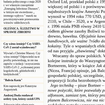
Oxford Ltd, przekład polski z 199
badania politycznego z maja 2020
r. we własnym czasopiśmie
większej od polski i o porównywa
„Emerging Infectious Diseases”,
najuboższych krajów Ameryki Po
w którym nie stwierdzono „
istotnego wpływu ” masek na
wynosił w 1994 roku 770 USD, p
powstrzymywanie przenoszenia
2110, w Chile – 3520, a w Argen
wirusów oddechowych.
r. 1996 miała PNB równy 2410 U
OLEŚNICA. ŚLEDZTWO W
ródłem główne zasoby Boliwii to 
SPRAWIE ZBRODNI
drewno, bawełna.
Oficjalnie kaw
handlowych, ale ważne ?ródło do
Czy wirus istnieje? Czy SARS-
kokainy.
Tyle o wspaniałych efekt
CoV-2 został wyizolowany?
od nas przyjęła „zbawienną” dok
Wywiad z Christine Massey. Czy
Wracamy do spraw polskich. W 
wirus istnieje? Odpowiedzi na te
kolejne instrukcje do Waszyngto
prośby potwierdzają, że nie ma
zapisów o izolacji / oczyszczeniu
Bortnerem, który w książce
Jak d
SARS-CoV-2 „wykonanej przez
(Nicea, Francja) opisuje, jak Bal
kogokolwiek, gdziekolwiek i
kiedykolwiek”.
gospodarki polskiej, szczególni
propozycji liczba bezrobotnych w
"Babcia Kasia"
Jego techniką
– pisze Bortner 
Kim naprawdę jest Katarzyna
Augustynek
nowe pożyczki, które pozwalały p
alfonsom, zamiast tym, którzy pro
Andrzej Duda rozdawał
ordery tym, którzy czcicli UPA
planem Balcerowicza, nie ma nic 
Zobaczcie jakie zdanie mają