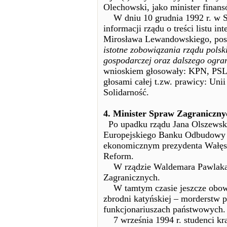
Olechowski, jako minister finan
W dniu 10 grudnia 1992 r. w Se
informacji rządu o treści listu
Mirosława Lewandowskiego, pos
istotne zobowiązania rządu polsk
gospodarczej oraz dalszego ogran
wnioskiem głosowały: KPN, PSL,
głosami całej t.zw. prawicy: U
Solidarność.
4. Minister Spraw Zagraniczny
Po upadku rządu Jana Olszewski
Europejskiego Banku Odbudowy 
ekonomicznym prezydenta Wałęsy
Reform.
W rządzie Waldemara Pawlaka 
Zagranicznych.
W tamtym czasie jeszcze obowi
zbrodni katyńskiej – morderstw p
funkcjonariuszach państwowych.
7 września 1994 r. studenci kra