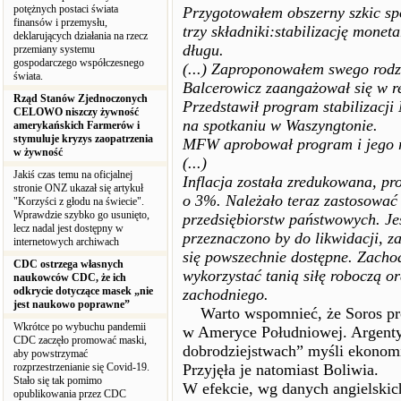
potężnych postaci świata
Przygotowałem obszerny szkic s
finansów i przemysłu,
trzy składniki:stabilizację monet
deklarujących działania na rzecz
długu.
przemiany systemu
gospodarczego współczesnego
(...) Zaproponowałem swego rodz
świata.
Balcerowicz zaangażował się w re
Rząd Stanów Zjednoczonych
Przedstawił program stabilizac
CELOWO niszczy żywność
na spotkaniu w Waszyngtonie.
amerykańskich Farmerów i
stymuluje kryzys zaopatrzenia
MFW aprobował program i jego rea
w żywność
(...)
Jakiś czas temu na oficjalnej
Inflacja została zredukowana, pr
stronie ONZ ukazał się artykuł
o 3%. Należało teraz zastosować
"Korzyści z głodu na świecie".
Wprawdzie szybko go usunięto,
przedsiębiorstw państwowych. Jeś
lecz nadal jest dostępny w
przeznaczono by do likwidacji, za
internetowych archiwach
się powszechnie dostępne. Zachod
CDC ostrzega własnych
wykorzystać tanią siłę roboczą or
naukowców CDC, że ich
odkrycie dotyczące masek „nie
zachodniego.
jest naukowo poprawne”
Warto wspomnieć, że Soros pró
Wkrótce po wybuchu pandemii
w Ameryce Południowej. Argentyn
CDC zaczęło promować maski,
dobrodziejstwach” myśli ekonomic
aby powstrzymać
rozprzestrzenianie się Covid-19.
Przyjęła je natomiast Boliwia.
Stało się tak pomimo
W efekcie, wg danych angielskic
opublikowania przez CDC