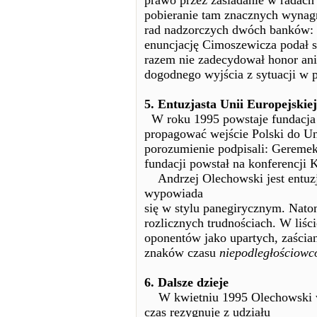
prawo przez zasiadanie w radach
pobieranie tam znacznych wynag
rad nadzorczych dwóch banków: 
enuncjację Cimoszewicza podał s
razem nie zadecydował honor ani
dogodnego wyjścia z sytuacji w 
5. Entuzjasta Unii Europejskiej
W roku 1995 powstaje fundacja
propagować wejście Polski do Uni
porozumienie podpisali: Geremek
fundacji powstał na konferencji 
Andrzej Olechowski jest entuzjas
wypowiada
się w stylu panegirycznym. Natom
rozlicznych trudnościach. W liśc
oponentów jako upartych, zaści
znaków czasu
niepodległościowc
6. Dalsze dzieje
W kwietniu 1995 Olechowski ws
czas rezygnuje z udziału