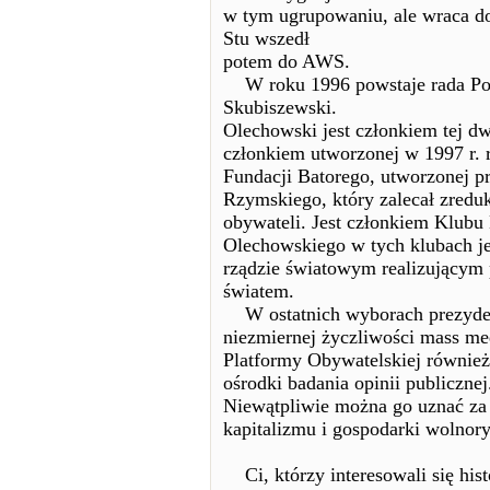
w tym ugrupowaniu, ale wraca d
Stu wszedł
potem do AWS.
W roku 1996 powstaje rada Poli
Skubiszewski.
Olechowski jest członkiem tej d
członkiem utworzonej w 1997 r. ra
Fundacji Batorego, utworzonej pr
Rzymskiego, który zalecał zredu
obywateli. Jest członkiem Klubu 
Olechowskiego w tych klubach j
rządzie światowym realizującym
światem.
W ostatnich wyborach prezyde
niezmiernej życzliwości mass med
Platformy Obywatelskiej również 
ośrodki badania opinii publicznej
Niewątpliwie można go uznać za 
kapitalizmu i gospodarki wolnor
Ci, którzy interesowali się hist