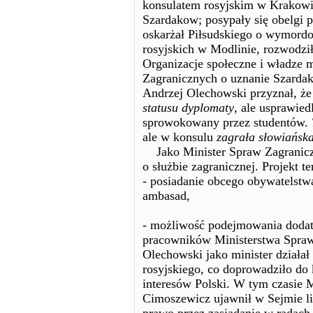
konsulatem rosyjskim w Krakowi
Szardakow; posypały się obelgi 
oskarżał Piłsudskiego o wymordow
rosyjskich w Modlinie, rozwodz
Organizacje społeczne i władze 
Zagranicznych o uznanie Szarda
Andrzej Olechowski przyznał, ż
statusu dyplomaty
, ale usprawied
sprowokowany przez studentów.
ale w konsulu
zagrała słowiańska 
Jako Minister Spraw Zagranicz
o służbie zagranicznej. Projekt t
- posiadanie obcego obywatelst
ambasad,
- możliwość podejmowania doda
pracowników Ministerstwa Spraw
Olechowski jako minister działał
rosyjskiego, co doprowadziło do
interesów Polski. W tym czasie 
Cimoszewicz ujawnił w Sejmie l