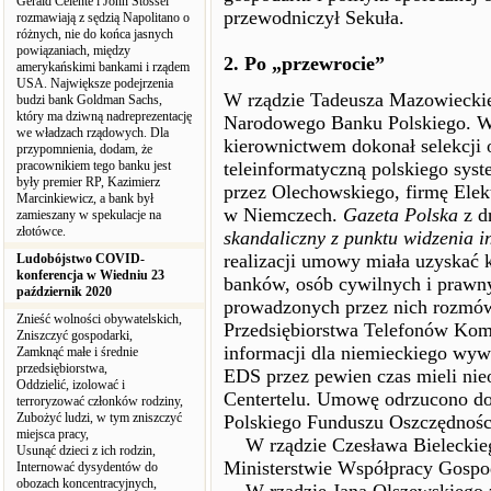
Gerald Celente i John Stossel
przewodniczył Sekuła.
rozmawiają z sędzią Napolitano o
różnych, nie do końca jasnych
powiązaniach, między
2. Po „przewrocie”
amerykańskimi bankami i rządem
USA. Największe podejrzenia
W rządzie Tadeusza Mazowiecki
budzi bank Goldman Sachs,
który ma dziwną nadreprezentację
Narodowego Banku Polskiego. W 
we władzach rządowych. Dla
kierownictwem dokonał selekcji o
przypomnienia, dodam, że
pracownikiem tego banku jest
teleinformatyczną polskiego sys
były premier RP, Kazimierz
przez Olechowskiego, firmę Elek
Marcinkiewicz, a bank był
w Niemczech.
Gazeta Polska
z d
zamieszany w spekulacje na
złotówce.
skandaliczny z punktu widzenia i
realizacji umowy miała uzyskać 
Ludobójstwo COVID-
konferencja w Wiedniu 23
banków, osób cywilnych i prawny
październik 2020
prowadzonych przez nich rozmó
Znieść wolności obywatelskich,
Przedsiębiorstwa Telefonów K
Zniszczyć gospodarki,
informacji dla niemieckiego wyw
Zamknąć małe i średnie
przedsiębiorstwa,
EDS przez pewien czas mieli nie
Oddzielić, izolować i
Centertelu. Umowę odrzucono do
terroryzować członków rodziny,
Zubożyć ludzi, w tym zniszczyć
Polskiego Funduszu Oszczędnośc
miejsca pracy,
W rządzie Czesława Bieleckieg
Usunąć dzieci z ich rodzin,
Ministerstwie Współpracy Gospod
Internować dysydentów do
obozach koncentracyjnych,