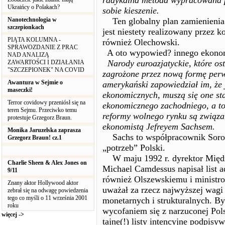
radykalna metoda wypracowana p
Ukraińcy o Polakach?
sobie kieszenie.
Nanotechnologia w
Ten globalny plan zamienienia 
szczepionkach
jest niestety realizowany przez 
PIĄTA KOLUMNA -
również Olechowski.
SPRAWOZDANIE Z PRAC
A oto wypowied? innego ekonom
NAD ANALIZĄ
Narody euroazjatyckie, które os
ZAWARTOŚCI I DZIAŁANIA
"SZCZEPIONEK" NA COVID
zagrożone przez nową formę perwe
Awantura w Sejmie o
amerykański zapowiedział im, że
maseczki!
ekonomicznych, muszą się one st
Terror covidowy przeniósł się na
ekonomicznego zachodniego, a t
teren Sejmu. Przeciwko temu
reformy wolnego rynku są związan
protestuje Grzegorz Braun.
ekonomistą Jefreyem Sachsem.
Monika Jaruzelska zaprasza
Sachs to współpracownik Sorosa
Grzegorz Braun! cz.1
„potrzeb” Polski.
W maju 1992 r. dyrektor Międ
Charlie Sheen & Alex Jones on
Michael Camdessus napisał list 
9/11
również Olszewskiemu i minist
Znany aktor Hollywood aktor
uważał za rzecz najwyższej wag
zebrał się na odwagę powiedzenia
tego co myśli o 11 września 2001
monetarnych i strukturalnych. Był
roku
wycofaniem się z narzuconej Pol
więcej ->
tajne(!) listy intencyjne podpis