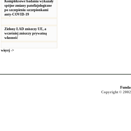
Kompleksowe badania wykazały
spójne zmiany patofizjologiczne
po szczepieniu szczepionkami
anty-COVID-19
Zielony ŁAD zniszczy UE, a
wcześniej zniszczy prywatną
własność
więcej ->
Funda
Copyright © 2002