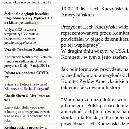
przeciwko szczepieniom Covid-19
10.02.2006 - Lech Kaczyński l
Świat dał się ogłupić lewackiej
Amerykańskich
religii klimatycznej. Wpływ CO2
na klimat jest znikomy
Prezydent Lech Kaczyński widz
Wpływ CO2 na wzrost
reprezentowanym przez Komitet
temperatury? Nie zostało
powiedział w piątek dziennikar
przeprowadzone żadne
potwierdzające badanie
po tej współpracy".
Veto dla Funduszu Zadłużenia!
W drugim dniu wizyty w USA Le
Komitetu, w tym z jego szefem
Konferencja Konfederacji:Veto dla
Funduszu Zadłużenia! Apel do
prezydenta Dudy - 7 maja 2021 r.
Jak poinformował prezydent, na
Debata ws. pandemii COVID-
w mediach, m.in. amerykańskich
19!
Komitet Żydów Amerykańskich 
Sytuacja w Polsce i na świecie!
takiemu fałszowaniu historii.
Klimczewski, Socha, Giorganni!
Charlie Sheen & Alex Jones on
"Mam bardzo dużo dobrej woli, 
9/11
a Izraelem i Polską a narodem
Znany aktor Hollywood aktor
amerykańskich) ma również bard
zebrał się na odwagę powiedzenia
tego co myśli o 11 września 2001
skutki i dla Polski, i dla społec
roku
powiedział Lech Kaczyński dzi
Kolejna odsłona protestów w