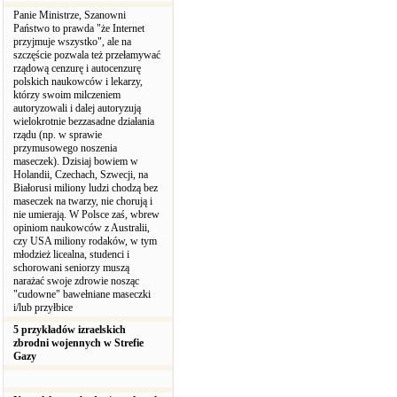
Panie Ministrze, Szanowni
Państwo to prawda "że Internet
przyjmuje wszystko", ale na
szczęście pozwala też przełamywać
rządową cenzurę i autocenzurę
polskich naukowców i lekarzy,
którzy swoim milczeniem
autoryzowali i dalej autoryzują
wielokrotnie bezzasadne działania
rządu (np. w sprawie
przymusowego noszenia
maseczek). Dzisiaj bowiem w
Holandii, Czechach, Szwecji, na
Białorusi miliony ludzi chodzą bez
maseczek na twarzy, nie chorują i
nie umierają. W Polsce zaś, wbrew
opiniom naukowców z Australii,
czy USA miliony rodaków, w tym
młodzież licealna, studenci i
schorowani seniorzy muszą
narażać swoje zdrowie nosząc
"cudowne" bawełniane maseczki
i/lub przyłbice
5 przykładów izraelskich
zbrodni wojennych w Strefie
Gazy