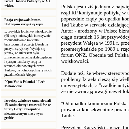
Izrael. Historia Palestyny w XX
wieku.
Polska jest dziś jednym z najwi
rząd RP kontynuuje politykę w 
poprzednie rządy po upadku ko
Rosja zrujnowała biznes
Tad Taube w serwisie działając
złodziejom syryjskiej ropy
Autor - urodzony w Polsce bizn
... rosyjskie lotnictwo wielokrotnie
(60 razy) i niezwykle intensywnie
ciągu ostatnich 15 lat przywódcy
zbombardowało rakietami
prezydent Wałęsa w 1991 r. pr
balistycznymi pozycje Daesh na
proamerykańskie po 1989 r. rząd
pustyni syryjskiej..Wydaje się
jednak, że sukcesem było
forum ONZ. Obecnie też Polska 
zniszczenie na pełną skalę zaplecza
wojskowości.
i sprzętu handlarzy ropą na
terenach okupowanych przez
Turków, na północnych syryjskich
Dodaje też, że wbrew stereoty
przedmieściach Aleppo...
problemy Izraela cieszą się wie
"Quo Vadis Polonia?" Lech
uniwersytetach, a "rzadkie antyi
Makowiecki
że nie zwracają uwagi nawet lo
Izraelscy żołnierze zamordowali
"Od upadku komunizmu Polska - 
15 sanitariuszy i ratowników ze
prowadzi konsekwentnie proamer
Strefy Gazy i zakopali w
nieoznaczonym masowym
Taube.
grobie
Prezydent Kaczyński - pisze Tau