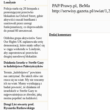
Londynie
PAP/Prawy.pl, BeMa
Policja starła się 28 listopada z
http://serwisy.gazeta.pl/swiat/
protestującymi przeciwko
blokadom na Oxford Street, gdzie
aktywiści rzucali butelkami i
szarżowali przez szeregi
funkcjonariuszy, co doprowadziło
do ponad 60 aresztowań.
Dodaj komentarz
Oddolna grupa aktywistów Save
Our Rights UK zaplanowała serię
demonstracji, które miały odbyć się
w ciągu weekendu w Londynie,
aby zaprotestować przeciwko
drugiej narodowej blokadzie.
Działania Izraela w Strefie Gazy
to ludobójstwo Palestyńczyków
Termin „ludobójstwo” powinien
nas zatrzymać. Bo takich słów nie
rzuca się na wiatr. My nie rzucamy
ich na wiatr. Mamy wynikającą z
badań pewność, że działania sił
izraelskich w Strefie Gazy to
najpoważniejsza ze zbrodni, jaką
można popełnić na ludzkości.
Drugi List otwarty prof.
Ryszarda Rutkowskiego