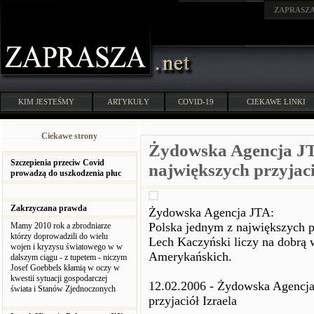
ZAPRASZ
KIM JESTEŚMY
ARTYKUŁY
COVID-19
CIEKAWE LINKI
Ciekawe strony
Żydowska Agencja JT
Szczepienia przeciw Covid
największych przyjaci
prowadzą do uszkodzenia płuc
Zakrzyczana prawda
Żydowska Agencja JTA:
Polska jednym z największych pr
Mamy 2010 rok a zbrodniarze
którzy doprowadzili do wielu
Lech Kaczyński liczy na dobrą
wojen i kryzysu światowego w w
Amerykańskich.
dalszym ciągu - z tupetem - niczym
Josef Goebbels kłamią w oczy w
kwestii sytuacji gospodarczej
12.02.2006 - Żydowska Agencja
świata i Stanów Zjednoczonych
przyjaciół Izraela