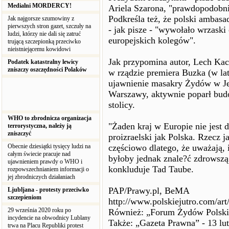
Medialni MORDERCY!
Ariela Szarona, "prawdopodobni
Podkreśla też, że polski ambasad
Jak najgorsze szumowiny z
pierwszych stron gazet, szczuły na
- jak pisze - "wywołało wrzaski
ludzi, którzy nie dali się zatruć
europejskich kolegów".
trującą szczepionką przeciwko
nieistniejącemu kowidowi
Jak przypomina autor, Lech Kacz
Podatek katastralny lewicy
zniszczy oszczędności Polaków
w rządzie premiera Buzka (w la
ujawnienie masakry Żydów w Je
Warszawy, aktywnie poparł bu
stolicy.
WHO to zbrodnicza organizacja
"Żaden kraj w Europie nie jest d
terrorystyczna, należy ją
zniszczyć
proizraelski jak Polska. Rzecz j
Obecnie dziesiątki tysięcy ludzi na
częściowo dlatego, że uważają, 
całym świecie pracuje nad
byłoby jednak znale?ć zdrowszą 
ujawnieniem prawdy o WHO i
konkluduje Tad Taube.
rozpowszechnianiem informacji o
jej zbrodniczych działaniach
PAP/Prawy.pl, BeMA
Ljubljana - protesty przeciwko
szczepieniom
http://www.polskiejutro.com/ar
29 września 2020 roku po
Również: „Forum Żydów Polskich
incydencie na obwodnicy Lublany
Także: „Gazeta Prawna” - 13 lu
trwa na Placu Republiki protest