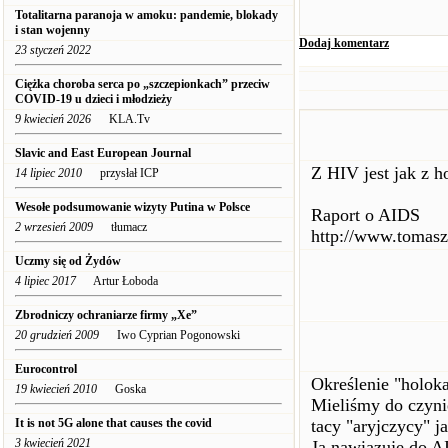
Totalitarna paranoja w amoku: pandemie, blokady
i stan wojenny
Dodaj komentarz
23 styczeń 2022
Ciężka choroba serca po „szczepionkach” przeciw
COVID-19 u dzieci i młodzieży
9 kwiecień 2026
KLA.Tv
Slavic and East European Journal
Z HIV jest jak z h
14 lipiec 2010
przysłał ICP
Wesołe podsumowanie wizyty Putina w Polsce
Raport o AIDS
2 wrzesień 2009
tłumacz
http://www.tomasz
Uczmy się od Żydów
4 lipiec 2017
Artur Łoboda
Zbrodniczy ochraniarze firmy „Xe”
20 grudzień 2009
Iwo Cyprian Pogonowski
Eurocontrol
Określenie "holok
19 kwiecień 2010
Goska
Mieliśmy do czyni
It is not 5G alone that causes the covid
tacy "aryjczycy" ja
3 kwiecień 2021
Ja nawiązuję do AI