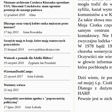
Nieznane archiwum Czesława Kiszczaka sprzedane
mogła trafić do 
USA. Sławomir Cenckiewicz: mam ogromne
syfiliz, kazał wy
pretensje do naszego państwa
komunistów a w Ka
12 grudzień 2018
Alina
Za takie słowa moż
Dlaczego coraz więcej kobiet szuka mężczyzn przez
Moja Ciotka częs
internet?
samym centrum K
17 luty 2013
Anna Kowalska
kontaktowy. Nie b
zwyczajna ludzka 
Szczęście mają te kraje, które mają stanowczych
przywódców
W 1978 bądź 197
15 listopad 2014
www.polskawalczaca.com
choroba weneryczn
Oczywiści nie wier
Wniosek o pomnik dla Adolfa Hitlera !
w głowie informa
19 sierpień 2010
Zygmunt Jan Prusiński
która pochłonęła m
#GermanDeathCamps
22 styczeń 2017
Artur Łoboda
Dziś wiem, że po
od mojej ś.p. Ciotk
Warianty wirusa
Dlatego z dużym
22 maj 2021
HARP.
Pewnie jest w nic
Antypolski szowinizm zgodny z "poprawnością
polityczną"
17 lipiec 2014
Artur Łoboda