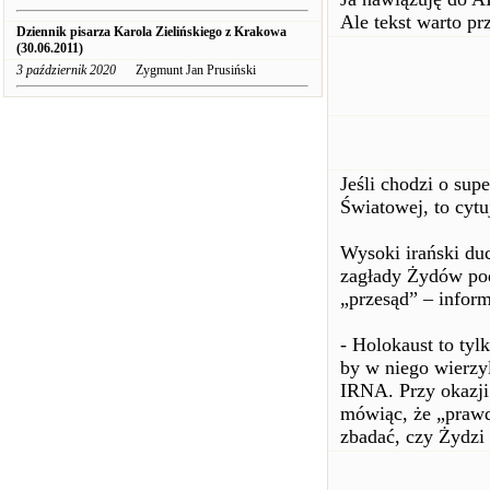
Ale tekst warto pr
Dziennik pisarza Karola Zielińskiego z Krakowa
(30.06.2011)
3 październik 2020
Zygmunt Jan Prusiński
Jeśli chodzi o sup
Światowej, to cyt
Wysoki irański du
zagłady Żydów pod
„przesąd” – inform
- Holokaust to tyl
by w niego wierzy
IRNA. Przy okazji
mówiąc, że „prawd
zbadać, czy Żydzi 