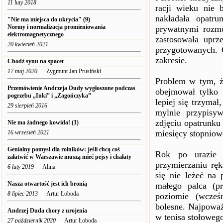
11 luty 2018
racji wieku nie 
nakładała opatr
"Nie ma miejsca do ukrycia" (9)
Normy i normalizacja promieniowania
prywatnymi rozm
elektromagnetycznego
zastosowała uprz
20 kwiecień 2021
przygotowanych. 
zakresie.
Chodź synu na spacer
17 maj 2020
Zygmunt Jan Prusiński
Problem w tym, ż
Przemówienie Andrzeja Dudy wygłoszone podczas
obejmował tylko
pogrzebu „Inki” i „Zagończyka”
lepiej się trzymał
29 sierpień 2016
mylnie przypisy
zdjęciu opatrunku
Nie ma żadnego kowida! (1)
miesięcy stopniow
16 wrzesień 2021
Genialny pomysł dla rolników: jeśli chcą coś
Rok po urazie 
załatwić w Warszawie muszą mieć pejsy i chałaty
przymierzaniu ręk
6 luty 2019
Alina
się nie leżeć na 
Nasza otwartość jest ich bronią
małego palca (p
8 lipiec 2013
Artur Łoboda
poziomie (wcześ
bolesne. Najpoważ
Andrzej Duda chory z urojenia
w tenisa stołoweg
27 październik 2020
Artur Łoboda