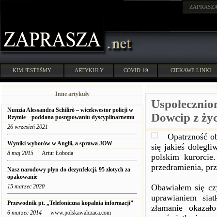
ZAPRASZ
KIM JESTEŚMY
ARTYKUŁY
COVID-19
CIEKAWE LINKI
Inne artykuły
Uspołecznion
Nunzia Alessandra Schilirò – wicekwestor policji w
Dowcip z życ
Rzymie – poddana postępowaniu dyscyplinarnemu
26 wrzesień 2021
Opatrzność ob
Wyniki wyborów w Anglii, a sprawa JOW
się jakieś dolegl
8 maj 2015
Artur Łoboda
polskim kurorcie
przedramienia, prz
Nasz narodowy płyn do dezynfekcji. 95 złotych za
opakowanie
Obawiałem się cz
15 marzec 2020
uprawianiem sia
Przewodnik pt. „Telefoniczna kopalnia informacji”
złamanie okazało
6 marzec 2014
www.polskawalczaca.com