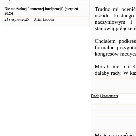
Trudno mi ocenić
Nie ma żadnej "sztucznej inteligencji" (sierpień
2025)
układu kostneg
21 sierpień 2025
Artur Łoboda
naczyniowym i 
stanowią połączen
Chciałem podkreś
formalne przygot
kongresów medyczn
Morał: nie ma Ko
dałaby rady. W k
Dodaj komentarz
Miałem szczęście