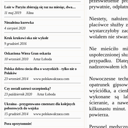
prześwietlenie 
prywatnie, odpłatn
Loże w Paryżu zbierają się raz na miesiąc, dwa....
11 maj 2019
Alina
Niestety, nałoż
Niezależna kurewka
placówce służby z
4 sierpień 2020
wystarczyłoby zac
wolałem nie stwar
Kruk krukowi oka nie wykole
9 grudzień 2016
Nie mieściło mi
Oskarżona Wiera Gran oskarża
uspołecznionej sł
10 wrzesień 2010
Artur Łoboda
przypadku. Dlat
nadzorowałem ich
Polska dobra ciocia dba o wszystkich - tylko nie o
Polaków
Nowoczesne techn
23 wrzesień 2014
www.polskawalczaca.com
opatrunek gipsow
Czy zostali zatruci szczepionką?
wyściółka, a cien
23 październik 2020
Artur Łoboda
wykonane są lal
ścieranie, a naw
Ukraina - przygotowano cmentarz dla kolejnych
kilkunastu minut.
poborowych do wojska
powierza.
15 grudzień 2014
www.polskawalczaca.com
Pora oprzytomnieć
Personel medyczny