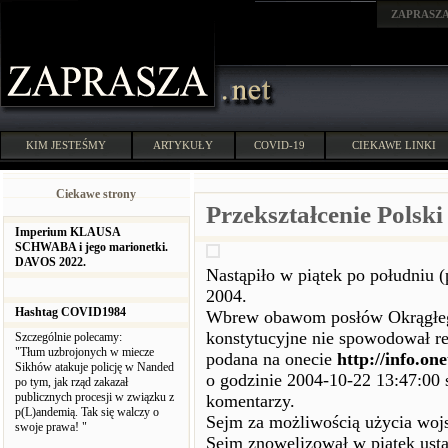
ZAPRASZ
KIM JESTEŚMY
ARTYKUŁY
COVID-19
CIEKAWE LINKI
Ciekawe strony
Przekształcenie Polsk
Imperium KLAUSA
SCHWABA i jego marionetki.
DAVOS 2022.
Nastąpiło w piątek po południu 
2004.
Hashtag COVID1984
Wbrew obawom posłów Okrągłeg
konstytucyjne nie spowodował re
Szczególnie polecamy:
"Tłum uzbrojonych w miecze
podana na onecie
http://info.on
Sikhów atakuje policję w Nanded
o godzinie 2004-10-22 13:47:00 
po tym, jak rząd zakazał
publicznych procesji w związku z
komentarzy.
p(L)andemią. Tak się walczy o
Sejm za możliwością użycia woj
swoje prawa! "
Sejm znowelizował w piątek ust