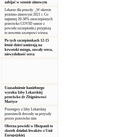
zabijać w sezonie zimowym
Lekarze dla prawdy: „W okresie
jesienno-zimowym 2021 r. Co
najmniej 20-30% zaszczepionych
przeciwko COVID umrze z
powodu szczepionki,i przypiszą
to nowemu szczepowi wirusa.
Po tych szczepionkach 12-15
letnie dzieci umierają na
krwotoki mózgu, zawały serca,
niewydolność serca
Uzasadnienie haniebnego
wyroku Izby Lekarskiej
przeciwko dr Zbigniewowi
Martyce
Przestępcy z Izby Lekarskiej
pozostawili dowody na przyszły
proces przeciwko nim
Obecna powódź w Hiszpanii to
skutek działań lewaków z Unii
Europejskiej