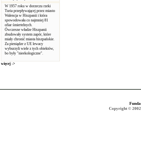
W 1957 roku w dorzeczu rzeki
Turia przepływającej przez miasto
Walencja w Hiszpanii i która
spowodowała co najmniej 81
ofiar śmiertelnych.
Ówczesne władze Hiszpanii
zbudowały system zapór, które
miały chronić miasta hiszpańskie.
Za pieniądze z UE lewacy
wyburzyli wiele z tych obiektów,
bo były "nieekologiczne".
więcej ->
Funda
Copyright © 2002