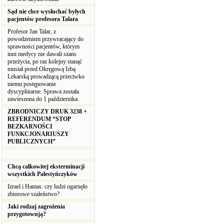
Sąd nie chce wysłuchać byłych
pacjentów profesora Talara
Profesor Jan Talar, z
powodzeniem przywracający do
sprawności pacjentów, którym
inni medycy nie dawali szans
przeżycia, po raz kolejny stanąć
musiał przed Okręgową Izbą
Lekarską prowadzącą przeciwko
niemu postępowanie
dyscyplinarne. Sprawa została
zawieszona do 1 października.
ZBRODNICZY DRUK 3238 +
REFERENDUM “STOP
BEZKARNOŚCI
FUNKCJONARIUSZY
PUBLICZNYCH”
Chcą całkowitej eksterminacji
wszystkich Palestyńczyków
Izrael i Hamas: czy ludzi ogarnęło
zbiorowe szaleństwo?
Jaki rodzaj zagrożenia
przygotowują?