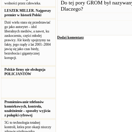
Do tej pory GROM był nazywany
wolności przez człowieka.
Dlaczego?
LESZEK MILLER. Najgorszy
premier w historii Polski
Dziś wielu stara się przedstawiać
go jako autorytet – idol
liberalnych mediów, a nawet, ku
zaskoczeniu, części młodej
Dodaj komentarz
prawicy. Ale kiedy spojrzymy na
fakty, jego rządy z lat 2001–2004
jawią się jako czas biedy,
bezrobocia i gigantycznej
korupcji.
Polskie firmy nie obsługuja
POLICJANTÓW
Promieniowanie telefonów
komórkowych, kontrola,
uzależnienie – sposoby wyjścia
z pułapki cyfrowej
5G to technologia totalnej
kontroli, która prze okazji niszczy
zdrowie użytkownika