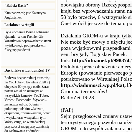
obowiązku obrony Rzeczypospolit
"Babcia Kasia"
kraju bez wprowadzania stanu n
Kim naprawdę jest Katarzyna
58 było przeciw, 6 wstrzymało si
Augustynek
Onet wrócił jeszcze do tematu po
Lockdown w Anglii
Była kochanka Borisa Johnsona
Działania GROM-u w kraju tylk
ujawnia - z kim Premier GB
konsultował wprowadzenie stanu
Nie może być mowy o użyciu jed
wyjątkowego pod pretekstem
poza wyjątkowymi przypadkami 
fikcyjnej pandemii
gen. brygady Bogusław Pacek.
link:
http://info.onet.pl/998374
Podobnie pełne obnażenie amery
David Icke w LondonReal TV
Europie (powstanie pierwszego p
Podczas bezpośredniej transmisji
potraktowano w Wirtualnej Polsc
na YouTube (6 kwietnia 2020 r.)
http://wiadomosci.wp.pl/kat,1
obejrzało 65 tysięcy osób. Zaraz
Grom na terrorystów!
potem został on usunięty ze
wszystkich kanałów YouTubea,
RadioZet 19:23
Vimeo i Facebooka. Wywiad -
zwłaszcza od ok. 50 min. -
polecamy polskim władzom,
(PAP)
ekspertom, dziennikarzom, policji
Sejm przegłosował zmiany ustaw
i wojsku oraz wszystkim tym,
terrorystycznego pozwolą na uży
którzy czują, że w niedalekiej
przyszłości mogą przyczynić się
GROM-u do współdziałania z poli
do zachowania godności i