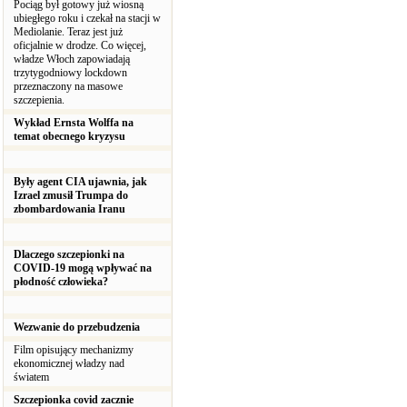
Pociąg był gotowy już wiosną
ubiegłego roku i czekał na stacji w
Mediolanie. Teraz jest już
oficjalnie w drodze. Co więcej,
władze Włoch zapowiadają
trzytygodniowy lockdown
przeznaczony na masowe
szczepienia.
Wykład Ernsta Wolffa na
temat obecnego kryzysu
Były agent CIA ujawnia, jak
Izrael zmusił Trumpa do
zbombardowania Iranu
Dlaczego szczepionki na
COVID-19 mogą wpływać na
płodność człowieka?
Wezwanie do przebudzenia
Film opisujący mechanizmy
ekonomicznej władzy nad
światem
Szczepionka covid zacznie